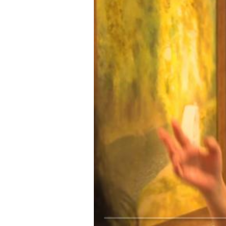
Loaded
: