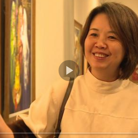
Play
Video