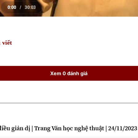
0:00
/
30:03
e
Current
Duration
Time
 viết
Xem 0 đánh giá
điều giản dị | Trang Văn học nghệ thuật | 24/11/2023