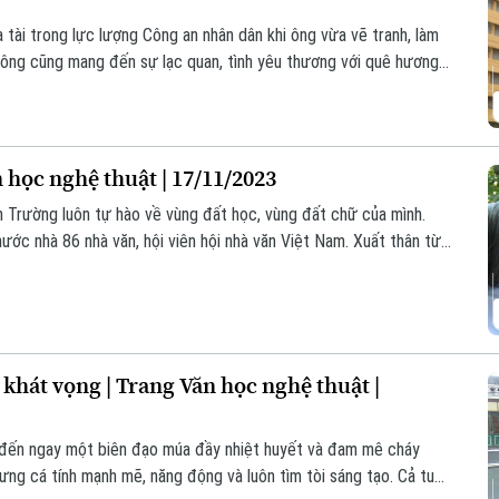
 tài trong lực lượng Công an nhân dân khi ông vừa vẽ tranh, làm
, ông cũng mang đến sự lạc quan, tình yêu thương với quê hương
sự, là câu chuyện cuộc đời, là những trăn trở của ông trong cuộc
 học nghệ thuật | 17/11/2023
 Trường luôn tự hào về vùng đất học, vùng đất chữ của mình.
ước nhà 86 nhà văn, hội viên hội nhà văn Việt Nam. Xuất thân từ
 lũ, xuất thân từ những chiến sĩ ngoài trận tuyến chống quân thù,
, người xa quê làm ăn công tác hay người vẫn đang ngày đêm gắn
h đều cần mẫn cuốc cày trên cánh đồng văn chương để làm nên
hát vọng | Trang Văn học nghệ thuật |
đến ngay một biên đạo múa đầy nhiệt huyết và đam mê cháy
ng cá tính mạnh mẽ, năng động và luôn tìm tòi sáng tạo. Cả tuổi