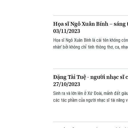
thanh xuân, NSND Ngọc Bích đã gắn bó vớ
Bích đã dành trọn cho nghệ thuật múa, tạ
phẩm múa đặc sắc.
Họa sĩ Ngô Xuân Bính – sáng 
03/11/2023
Họa sĩ Ngô Xuân Bính là cái tên không còn 
nhân' bởi không chỉ tinh thông thơ, ca, nh
Dù sống xa quê hương nhiều năm, nhưng tr
mong muốn đóng góp thật nhiều cho sự ph
Đặng Tài Tuệ - người nhạc sĩ 
27/10/2023
Sinh ra và lớn lên ở Xứ Đoài, mảnh đất gi
các tác phầm của người nhạc sĩ tài năng 
với đời sống, cùng ca từ giản dị, dễ nhớ,
được người nghe.