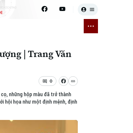
I
E
THỂ THAO
GIẢI TRÍ
ĐÃ PHÁT SÓNG
Bóng đá
Tin tức
tượng | Trang Văn
ỡng
Quần vợt
Sao
sức khỏe
Golf
Điện ảnh
0
Thời trang
y cọ, những hộp màu đã trở thành
Âm nhạc
với hội họa như một định mệnh, định