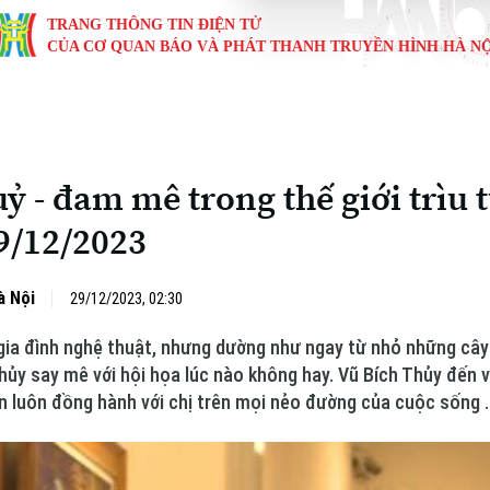
TRANG THÔNG TIN ĐIỆN TỬ
CỦA CƠ QUAN BÁO VÀ PHÁT THANH TRUYỀN HÌNH HÀ NỘ
KINH TẾ
NHÀ ĐẤT
TÀU VÀ XE
GIÁO DỤC
VĂN HÓA
SỨC KHỎ
i
Tin tức
Tin tức
Ô tô
Tin tức
Tin tức
Y tế
ỷ - đam mê trong thế giới trìu 
ự
Cafe sáng
Đầu tư
Tàu
Tuyển sinh
Làng nghề
Dinh dư
29/12/2023
Nội
Tài chính Ngân hàng
Căn hộ
Xe máy
Hướng nghiệp
Di tích
Tư vấn 
à Nội
29/12/2023, 02:30
iệt 4 phương
Doanh nghiệp
Đất đai
Thị trường
 gia đình nghệ thuật, nhưng dường như ngay từ nhỏ những câ
Kinh nghiệm
Đánh giá
hủy say mê với hội họa lúc nào không hay. Vũ Bích Thủy đến 
n luôn đồng hành với chị trên mọi nẻo đường của cuộc sống .