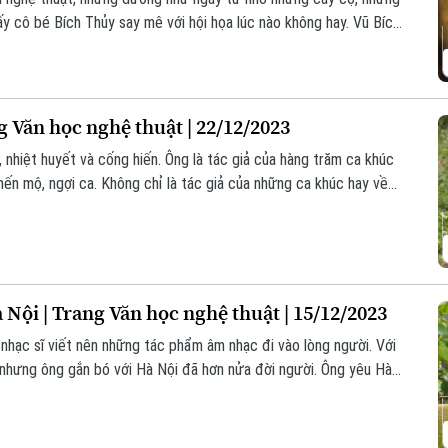
y cô bé Bích Thủy say mê với hội họa lúc nào không hay. Vũ Bích
ịnh mệnh đó đã, đang và sẽ là người bạn luôn đồng hành với chị
g Văn học nghệ thuật | 22/12/2023
 nhiệt huyết và cống hiến. Ông là tác giả của hàng trăm ca khúc
ến mộ, ngợi ca. Không chỉ là tác giả của những ca khúc hay về
 về Hà Nội mến yêu… Nhạc sĩ Đoàn Bổng còn được biết đến như
, tha thiết với cuộc đời. Ông đã cống hiến tất cả tài hoa và trí
 Nội | Trang Văn học nghệ thuật | 15/12/2023
nhạc sĩ viết nên những tác phẩm âm nhạc đi vào lòng người. Với
i nhưng ông gắn bó với Hà Nội đã hơn nửa đời người. Ông yêu Hà
ừng ca khúc. Với những đóng góp của mình bằng các ca khúc về
ều giải thưởng về âm nhạc và vinh dự nhận danh hiệu 'Công dân