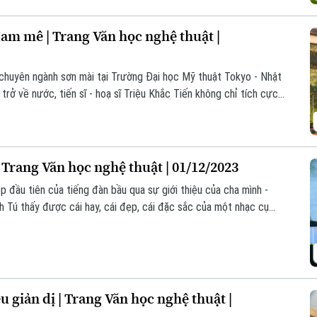
đam mê | Trang Văn học nghệ thuật |
ĩ chuyên ngành sơn mài tại Trường Đại học Mỹ thuật Tokyo - Nhật
trở về nước, tiến sĩ - hoạ sĩ Triệu Khắc Tiến không chỉ tích cực
bản thân anh cũng tràn đầy năng lượng, không ngừng mở rộng biên
êng cho mình, đóng góp tích cực cho sự phát triển chung của
 hội nhập. Đối với Triệu Khắc Tiến, sơn mài là đam mê.
| Trang Văn học nghệ thuật | 01/12/2023
 đầu tiên của tiếng đàn bầu qua sự giới thiệu của cha mình -
Tú thấy được cái hay, cái đẹp, cái đặc sắc của một nhạc cụ
tạo về đàn bầu trong suốt 15 năm, trải qua nhiều giai đoạn khó
ới cây đàn bầu đã giúp anh kiên định theo đuổi, chinh phục và
u giản dị | Trang Văn học nghệ thuật |