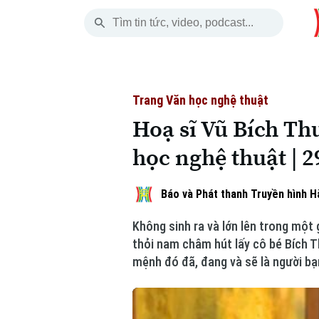
Thứ Bảy
THỜI SỰ
HÀ NỘI
THẾ GIỚI
08 Tháng 08, 2026
Hà Nội
Nhịp sống Hà Nộ
Tin tức
Trang Văn học nghệ thuật
Hoạ sĩ Vũ Bích Thu
Chính trị
Người Hà Nội
Quân s
học nghệ thuật | 
Xã hội
Khoảnh khắc Hà 
Hồ sơ
Báo và Phát thanh Truyền hình H
An ninh trật tự
Ẩm thực
Người V
Không sinh ra và lớn lên trong một
Công nghệ
thỏi nam châm hút lấy cô bé Bích T
mệnh đó đã, đang và sẽ là người bạ
Skip Ad