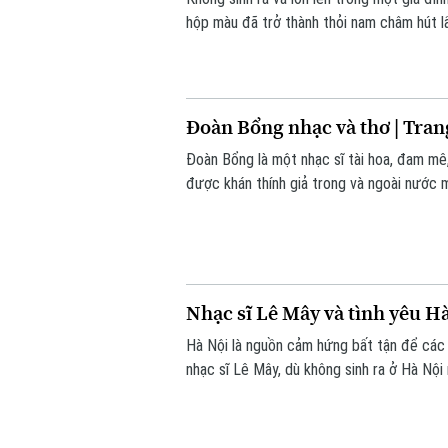
hộp màu đã trở thành thỏi nam châm hút lấ
Thủy đến với hội họa như một định mệnh, đ
trên mọi nẻo đường của cuộc sống .
Đoàn Bổng nhạc và thơ | Tran
Đoàn Bổng là một nhạc sĩ tài hoa, đam mê,
được khán thính giả trong và ngoài nước m
Bác Hồ, về tình yêu quê hương,đất nước,
một nhà thơ với những vần thơ giàu cảm xúc
tuệ cho nhạc và thơ
Nhạc sĩ Lê Mây và tình yêu Hà
Hà Nội là nguồn cảm hứng bất tận để các 
nhạc sĩ Lê Mây, dù không sinh ra ở Hà Nộ
Nội và tình yêu ấy được thể hiện trong t
Hà Nội, nhạc sĩ Lê Mây đã giành được nhi
Thủ đô ưu tú' năm 2019.