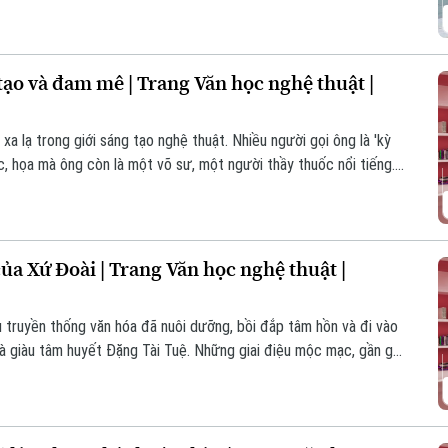
i Nhà hát ca múa nhạc Việt Nam và cả cuộc đời nghệ sĩ Ngọc
o nên dấu ấn cho riêng mình bởi những vai diễn cùng những tác
tạo và đam mê | Trang Văn học nghệ thuật |
xa lạ trong giới sáng tạo nghệ thuật. Nhiều người gọi ông là 'kỳ
ạc, họa mà ông còn là một võ sư, một người thầy thuốc nổi tiếng.
ong tâm trí của ông luôn nặng lòng với quê hương, đất nước,
át triển chung của nền mỹ thuật nước nhà.
của Xứ Đoài | Trang Văn học nghệ thuật |
àu truyền thống văn hóa đã nuôi dưỡng, bồi đắp tâm hồn và đi vào
và giàu tâm huyết Đặng Tài Tuệ. Những giai điệu mộc mạc, gần gũi
 dễ thuộc trong các tác phẩm của Đặng Tài Tuệ đã chinh phục