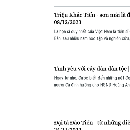
Triệu Khắc Tiến - sơn mài là 
08/12/2023
Là họa sĩ duy nhất của Việt Nam là tiến s
Bản, sau nhiều năm học tập và nghiên cứu, 
đóng góp sức mình ở lĩnh vực giảng dạy, 
độ sáng tạo, định hình một phong cách ri
nghệ thuật sơn mài Việt Nam trong thời kỳ
Tình yêu với cây đàn dân tộc 
Ngay từ nhỏ, được biết đến những nét đẹp
người đã định hướng cho NSND Hoàng Anh 
dân gian đáng quý của dân tộc. Được đào 
khăn, nhưng chính vì sự say mê, tình yêu v
thành công với dòng nhạc dân tộc này.
Đại tá Đào Tiến - từ những điề
24/11/2023