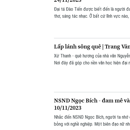
Đại tá Đào Tiến được biết đến là người đa
thơ, sáng tác nhạc. Ở bất cứ lĩnh vực nào
đất nước. Mỗi tác phẩm của ông là lời tự 
sống hôm nay.
Lấp lánh sông quê | Trang Văn
Xứ Thanh - quê hương của nhà văn Nguyễn
Nơi đây đã góp cho nền văn học hiện đại n
những thanh niên nghèo nơi ruộng đồng lam
xuất thân từ những viên chức nơi quê nhà
bó với quê hương, những nhà văn xứ Than
những áng văn chương lấp lánh cho đời.
NSND Ngọc Bích - đam mê và k
10/11/2023
Nhắc đến NSND Ngọc Bích, người ta nhớ 
bỏng với nghề nghiệp. Một biên đạo nữ như