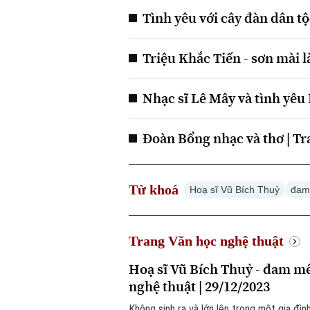
Tình yêu với cây đàn dân tộ
Triệu Khắc Tiến - sơn mài l
Nhạc sĩ Lê Mây và tình yêu 
Đoàn Bổng nhạc và thơ | Tr
Từ khoá
Hoạ sĩ Vũ Bích Thuỷ
đam
Trang Văn học nghệ thuật
Hoạ sĩ Vũ Bích Thuỷ - đam mê 
nghệ thuật | 29/12/2023
Không sinh ra và lớn lên trong một gia đ