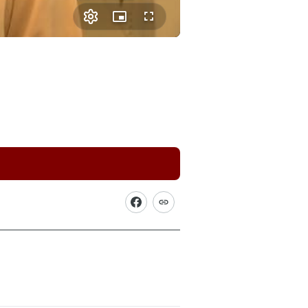
Picture-
Fullscreen
in-
Picture