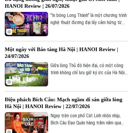
đáo lấy cảm hứng từ bàn xoay gốm, mà
HANOI Review | 26/07/2026
còn là nơi lưu giữ, trưng bày và giới thiệu
những giá trị tinh hoa của nghề gốm Bát
"In bóng Long Thành" là một chương trình
Tràng.
nghệ thuật đương đại lấy cảm hứng từ
những lớp ký ức văn hóa của Thăng Long
Hà Nội. Không kể một câu chuyện theo lối
sân khấu truyền thống, vở diễn dẫn dắt
Một ngày với Bảo tàng Hà Nội | HANOI Review |
khán giả bước vào hành trình khám phá vẻ
24/07/2026
đẹp của Hà Nội xưa thông qua sự kết hợp
tinh tế giữa múa, rối cạn, âm nhạc dân
Giữa lòng Thủ đô hiện đại, có một công
gian, hội họa và nghệ thuật ánh sáng.
trình không chỉ lưu giữ ký ức của Hà Nội
mà còn kể câu chuyện về hành trình phát
triển của thành phố suốt hàng nghìn năm
Theo dõi Hà Nội On
lịch sử. Không chỉ nổi bật về kiến trúc,
Điệu phách Bích Câu: Mạch ngầm di sản giữa lòng
Bảo tàng Hà Nội còn là điểm đến giàu trải
Hà Nội | HANOI Review | 22/07/2026
nghiệm.
Ngay trên con phố Cát Linh nhộn nhịp,
Bích Câu Đạo Quán hàng trăm năm qua
vẫn giữ trọn vẹn nét tĩnh mặc vốn có. Nơi