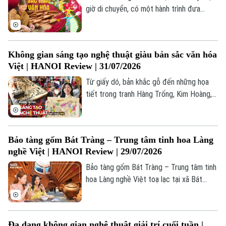
Thị trường
Hướng nghiệp
giờ di chuyển, có một hành trình đưa
Làng nghề
Y tế
chúng ta đi qua những dấu ấn lịch sử, ghé
Thể thao
Đánh giá
thăm những làng nghề truyền thống và
Di tích
Dinh dưỡng
cảm nhận nhịp sống bình yên của vùng quê
Bóng đá
Giải trí
Không gian sáng tạo nghệ thuật giàu bản sắc văn hóa
Bắc Bộ.
Việt | HANOI Review | 31/07/2026
Tư vấn sức khỏe
Quần vợt
Tin tức
Đã phát sóng
Từ giấy dó, bản khắc gỗ đến những họa
tiết trong tranh Hàng Trống, Kim Hoàng,
Golf
Sao
chị Nguyễn Hồng Nhung - nhà sáng lập
thương hiệu Mê Chơi (phường Yên Hòa)
Điện ảnh
tìm cách kể lại câu chuyện văn hóa truyền
Bảo tàng gốm Bát Tràng – Trung tâm tinh hoa Làng
thống bằng những trải nghiệm gần gũi.
Thời trang
nghề Việt | HANOI Review | 29/07/2026
Bảo tàng gốm Bát Tràng – Trung tâm tinh
Âm nhạc
hoa Làng nghề Việt toạ lạc tại xã Bát
Tràng, cách trung tâm Hà Nội khoảng
15km. Với diện tích 3.300m², công trình
không chỉ gây ấn tượng bởi kiến trúc độc
Đa dạng không gian nghệ thuật giải trí cuối tuần |