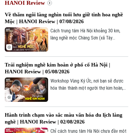
HANOI Review
Hà Nội
Hà Nội
Về thăm ngôi làng nghìn tuổi lưu giữ tinh hoa nghề
Mộc | HANOI Review | 07/08/2026
Chính trị
Nhịp sống Hà Nội
Thế giới
Cách trung tâm Hà Nội khoảng 30 km,
Xã hội
làng nghề mộc Chàng Sơn (xã Tây
Người Hà Nội
Tin tức
Kinh tế
Phương) từ lâu đã nổi tiếng với những sản
An ninh trật tự
phẩm gỗ tinh xảo, mang đậm dấu ấn tài
Khoảnh khắc Hà Nội
Quân sự
hoa của người thợ Việt. Trong hành trình
Tin tức
Nhà đất
Công nghệ
Trải nghiệm nghề kim hoàn ở phố cổ Hà Nội |
này, Hanoi Review sẽ khám phá lịch sử
Ẩm thực
Hồ sơ
HANOI Review | 05/08/2026
hình thành, quy trình chế tác và những giá
Cafe sáng
Tin tức
Tàu và Xe
trị đã làm nên tinh hoa làng nghề mộc
Workshop Vùng Ký Ức, nơi bạn sẽ được
Người Việt 4 phương
Tài chính Ngân hàng
nghìn năm tuổi này.
hóa thân thành một người thợ kim hoàn,
Đầu tư
Ô tô
Giáo dục
tự tay cưa, mài, tạo hình và hoàn thiện
Doanh nghiệp
những món trang sức bằng bạc như nhẫn,
Căn hộ
Tàu
vòng tay hay dây chuyền. Điều đặc biệt là
Tin tức
Văn hóa
Hành trình chạm vào sắc màu văn hóa du lịch làng
mỗi sản phẩm đều chỉ có một phiên bản
Đất đai
Xe máy
nghề | HANOI Review | 02/08/2026
duy nhất, bởi nó được tạo nên từ chính
Tuyển sinh
Tin tức
Sức khỏe
đôi tay và câu chuyện của người làm ra.
Chỉ cách trung tâm Hà Nội chưa đầy một
Kinh nghiệm