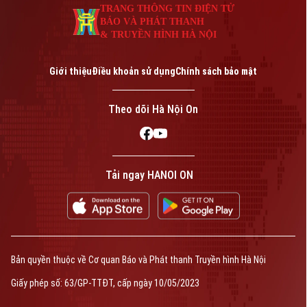
TRANG THÔNG TIN ĐIỆN TỬ
Phó Giám đốc: Nguyễn Kim Khiêm, Nguyễn Minh Đức, Nguyễn Thành Lợi
BÁO VÀ PHÁT THANH
& TRUYỀN HÌNH HÀ NỘI
Giới thiệu
Điều khoản sử dụng
Chính sách bảo mật
Theo dõi Hà Nội On
Tải ngay HANOI ON
Bản quyền thuộc về Cơ quan Báo và Phát thanh Truyền hình Hà Nội
Giấy phép số: 63/GP-TTĐT, cấp ngày 10/05/2023