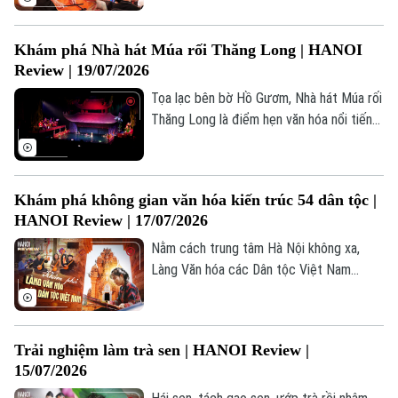
đây không chỉ là di tích lịch sử quan
trọng, mà từ lâu đã trở thành không gian
Khám phá Nhà hát Múa rối Thăng Long | HANOI
dung dưỡng một di sản nghệ thuật đặc
Review | 19/07/2026
sắc của người Việt.
Tọa lạc bên bờ Hồ Gươm, Nhà hát Múa rối
Thăng Long là điểm hẹn văn hóa nổi tiếng,
nơi nghệ thuật múa rối nước truyền thống
được gìn giữ và giới thiệu đến hàng triệu
khán giả trong nước và quốc tế.
Khám phá không gian văn hóa kiến trúc 54 dân tộc |
HANOI Review | 17/07/2026
Nằm cách trung tâm Hà Nội không xa,
Làng Văn hóa các Dân tộc Việt Nam
được ví như một “bảo tàng sống”, hội tụ
tinh hoa văn hóa kiến trúc của cộng đồng
các dân tộc trên mọi miền Tổ quốc.
Trải nghiệm làm trà sen | HANOI Review |
15/07/2026