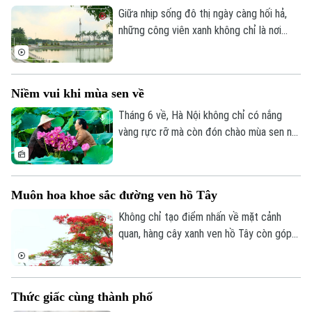
khắc đẹp của mùa hè Hà Nội.
Giữa nhịp sống đô thị ngày càng hối hả,
những công viên xanh không chỉ là nơi
điều hòa không khí, tạo cảnh quan cho
Thành phố mà còn trở thành điểm đến
quen thuộc của nhiều người dân để nghỉ
Niềm vui khi mùa sen về
ngơi, thư giãn, rèn luyện sức khoẻ.
Tháng 6 về, Hà Nội không chỉ có nắng
vàng rực rỡ mà còn đón chào mùa sen nở
rộ - một "món quà" đặc sản mà đất trời
ban tặng cho Thủ đô. Không chỉ tạo nên
cảnh quan thơ mộng thu hút đông đảo du
Muôn hoa khoe sắc đường ven hồ Tây
khách và giới nhiếp ảnh đến thưởng
ngoạn, mùa sen năm nay còn mang lại
Không chỉ tạo điểm nhấn về mặt cảnh
niềm vui về một vụ mùa bội thu cho người
quan, hàng cây xanh ven hồ Tây còn góp
nông dân tại các vùng trồng sen lớn như
phần mang đến bầu không khí trong lành,
Thanh Oai hay Tây Hồ.
mát mẻ để người dân thư giãn, rèn luyện
sức khỏe.
Thức giấc cùng thành phố