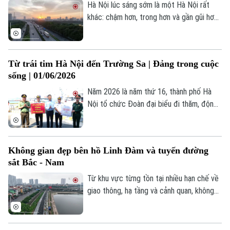
Hà Nội lúc sáng sớm là một Hà Nội rất
khác: chậm hơn, trong hơn và gần gũi hơn.
Khi thành phố chưa bước vào nhịp vội vã
thường ngày, từng âm thanh nhỏ cũng trở
nên rõ hơn: tiếng chổi quét đường, tiếng
Từ trái tim Hà Nội đến Trường Sa | Đảng trong cuộc
cửa nhà mở khẽ, tiếng bước chân của
sống | 01/06/2026
những người đã chọn bắt đầu ngày mới
sớm hơn một chút. Từ khoảnh khắc ấy,
Năm 2026 là năm thứ 16, thành phố Hà
chúng ta cùng thức giấc với thành phố.
Nội tổ chức Đoàn đại biểu đi thăm, động
viên quân và dân quần đảo Trường Sa, cán
bộ, chiến sĩ Nhà giàn DK1, mang theo tình
cảm của Đảng bộ, chính quyền và nhân
Không gian đẹp bên hồ Linh Đàm và tuyến đường
dân Thủ đô.
sắt Bắc - Nam
Liên hệ đường dây nóng (bấm để gọi)
Từ khu vực từng tồn tại nhiều hạn chế về
Tòa soạn
Tòa soạn
giao thông, hạ tầng và cảnh quan, không
gian bên tuyến đường sắt Bắc - Nam và
0865.116.699 (hotline)
0865.116.699
hồ Linh Đàm… nay đang đổi thay tích cực,
không chỉ góp phần cải thiện kết nối giao