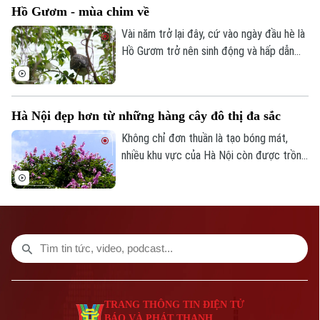
TRANG THÔNG TIN ĐIỆN TỬ
Hồ Gươm - mùa chim về
dấu tích của hoàng tử Uy Linh Lang, con
CỦA CƠ QUAN BÁO VÀ PHÁT THANH TRUYỀN HÌNH HÀ NỘI
trai vua Trần Nhân Tông.
Vài năm trở lại đây, cứ vào ngày đầu hè là
Hồ Gươm trở nên sinh động và hấp dẫn
Số 3-5 Huỳnh Thúc Kháng-Phường Láng-Hà Nội
hơn bởi sự xuất hiện của hàng trăm cá thể
Giám đốc: VŨ MINH TUẤN
cò, vạc, diệc bay lượn và làm tổ trên các
Phó Giám đốc: Nguyễn Kim Khiêm, Nguyễn Minh Đức, Nguyễn Thành Lợi
tán cây ven hồ.
Hà Nội đẹp hơn từ những hàng cây đô thị đa sắc
Không chỉ đơn thuần là tạo bóng mát,
nhiều khu vực của Hà Nội còn được trồng
đa dạng chủng loại cây xanh đô thị, vừa
làm đẹp cảnh quan, vừa tạo bản sắc riêng
cho từng tuyến phố.
TRANG THÔNG TIN ĐIỆN TỬ
BÁO VÀ PHÁT THANH