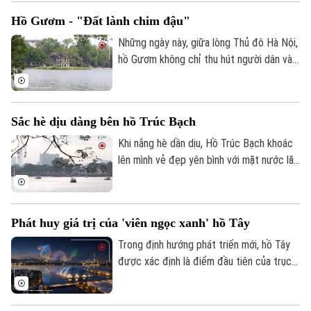
biểu của Hà Nội. Công trình không chỉ
Hồ Gươm - "Đất lành chim đậu"
mang giá trị nghệ thuật kiến trúc mà còn
góp phần lưu giữ ký ức đô thị qua nhiều
Những ngày này, giữa lòng Thủ đô Hà Nội,
Chuyên mục
thế hệ.
hồ Gươm không chỉ thu hút người dân và
du khách bởi vẻ đẹp cổ kính mà còn trở
Thời sự
nên đặc biệt hơn với sự xuất hiện của
những đàn chim di trú.
Hà Nội
Hà Nội
Sắc hè dịu dàng bên hồ Trúc Bạch
Khi nắng hè dần dịu, Hồ Trúc Bạch khoác
Chính trị
Nhịp sống Hà Nội
Thế giới
lên mình vẻ đẹp yên bình với mặt nước lăn
tăn gợn sóng, hàng cây xanh tỏa bóng
Xã hội
Người Hà Nội
mát và những con đường ven hồ rợp gió.
Tin tức
Kinh tế
An ninh trật tự
Khoảnh khắc Hà Nội
Phát huy giá trị của 'viên ngọc xanh' hồ Tây
Quân sự
Tin tức
Nhà đất
Trong định hướng phát triển mới, hồ Tây
Công nghệ
Ẩm thực
Hồ sơ
được xác định là điểm đầu tiên của trục
Cafe sáng
Tin tức
hồ Tây - Cổ Loa - Gia Bình - 1 trong 9 trục
Tàu và Xe
Người Việt 4 phương
động lực phát triển của Thủ đô Hà Nội,
Tài chính Ngân hàng
Đầu tư