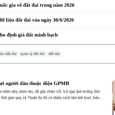
uốc gia về đất đai trong năm 2026
ữ liệu đất đai vào ngày 30/6/2026
 cho định giá đất minh bạch
iệu đất đai
quản lý đất đai
đất đai
ợi người dân thuộc diện GPMB
 mềm dẻo, khéo léo, dễ gây chậm trễ, trở ngại ảnh hưởng đến
 thời gian qua, xã Thuận An đã có nhiều cách làm linh hoạt, hiệu
rên địa bàn, không chỉ đẩy nhanh tiến độ các dự án mà còn tạo