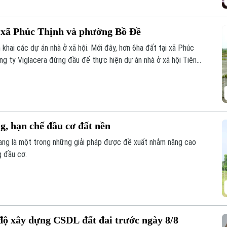
 xã Phúc Thịnh và phường Bồ Đề
 khai các dự án nhà ở xã hội. Mới đây, hơn 6ha đất tại xã Phúc
ng ty Viglacera đứng đầu để thực hiện dự án nhà ở xã hội Tiên
phường Bồ Đề cũng được giao để triển khai dự án nhà ở xã hội
g, hạn chế đầu cơ đất nền
đang là một trong những giải pháp được đề xuất nhằm nâng cao
g đầu cơ.
 độ xây dựng CSDL đất đai trước ngày 8/8