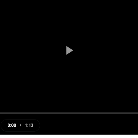
Play
Video
0:00
/
1:13
e
Current
Duration