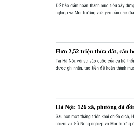
Để bảo đảm hoàn thành mục tiêu xây dựng
nghiệp và Môi trường vừa yêu cầu các địa
trước ngày 8/8.
Hơn 2,52 triệu thửa đất, căn 
Tại Hà Nội, với sự vào cuộc của cả hệ thố
được ghi nhận, tạo tiền đề hoàn thành mục
toàn địa bàn.
Hà Nội: 126 xã, phường đã đồn
Sau hơn một tháng triển khai chiến dịch, 
nhiệm vụ. Sở Nông nghiệp và Môi trường đ
hơn 10.000 tài khoản và các phần mềm hỗ