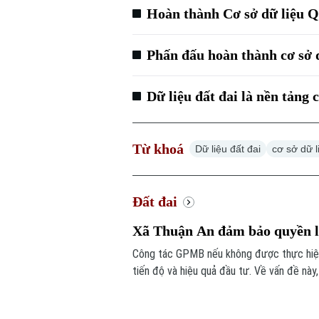
Hoàn thành Cơ sở dữ liệu Q
Phấn đấu hoàn thành cơ sở d
Dữ liệu đất đai là nền tảng
Từ khoá
Dữ liệu đất đai
cơ sở dữ l
Đất đai
Xã Thuận An đảm bảo quyền l
Công tác GPMB nếu không được thực hiện
tiến độ và hiệu quả đầu tư. Về vấn đề này,
quả trong công tác giải phóng mặt bằng t
được niềm tin trong nhân dân.