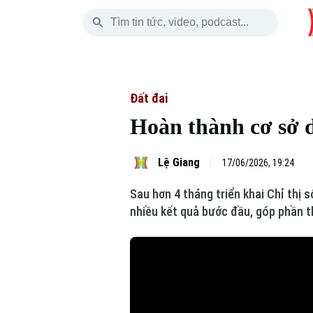
Thứ Bảy
THỜI SỰ
HÀ NỘI
THẾ GIỚI
08 Tháng 08, 2026
Hà Nội
Nhịp sống Hà Nộ
Tin tức
Đất đai
Hoàn thành cơ sở d
Chính trị
Người Hà Nội
Quân s
Xã hội
Khoảnh khắc Hà 
Hồ sơ
Lệ Giang
17/06/2026, 19:24
Sau hơn 4 tháng triển khai Chỉ thị 
An ninh trật tự
Ẩm thực
Người V
nhiều kết quả bước đầu, góp phần t
Công nghệ
Skip Ad