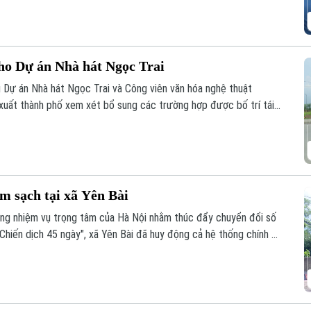
cho Dự án Nhà hát Ngọc Trai
 Dự án Nhà hát Ngọc Trai và Công viên văn hóa nghệ thuật
ất thành phố xem xét bổ sung các trường hợp được bố trí tái
được kỳ vọng sẽ góp phần tháo gỡ những vướng mắc trong công
m sạch tại xã Yên Bài
ững nhiệm vụ trọng tâm của Hà Nội nhằm thúc đẩy chuyển đổi số
Chiến dịch 45 ngày", xã Yên Bài đã huy động cả hệ thống chính trị
 đai trên địa bàn.