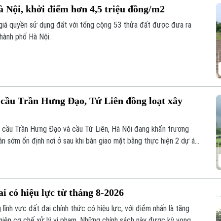
à Nội, khởi điểm hơn 4,5 triệu đồng/m2
 giá quyền sử dụng đất với tổng cộng 53 thửa đất được đưa ra
thành phố Hà Nội.
n cầu Trần Hưng Đạo, Tứ Liên đồng loạt xây
n cầu Trần Hưng Đạo và cầu Tứ Liên, Hà Nội đang khẩn trương
ân sớm ổn định nơi ở sau khi bàn giao mặt bằng thực hiện 2 dự án
i có hiệu lực từ tháng 8-2026
lĩnh vực đất đai chính thức có hiệu lực, với điểm nhấn là tăng
hiện cơ chế xử lý vi phạm. Những chính sách này được kỳ vọng