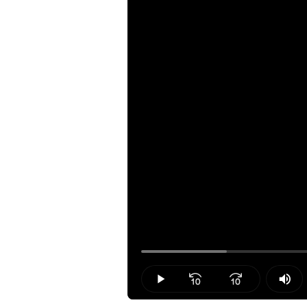
Loaded
:
13.39%
Play
Mut