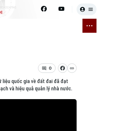
I
E
THỂ THAO
GIẢI TRÍ
ĐÃ PHÁT SÓNG
Bóng đá
Tin tức
ỡng
Quần vợt
Sao
sức khỏe
Golf
Điện ảnh
0
 liệu quốc gia về đất đai đã đạt
Thời trang
bạch và hiệu quả quản lý nhà nước.
Âm nhạc