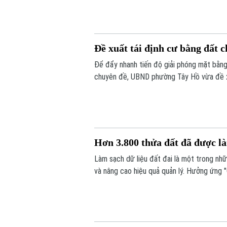
Đề xuất tái định cư bằng đất 
Để đẩy nhanh tiến độ giải phóng mặt bằng
chuyên đề, UBND phường Tây Hồ vừa đề xu
định cư bằng đất tại khu Thư Lâm. Đây 
tác bồi thường, hỗ trợ và tái định cư.
Hơn 3.800 thửa đất đã được là
Làm sạch dữ liệu đất đai là một trong nh
và nâng cao hiệu quả quản lý. Hưởng ứng "
vào cuộc, từng bước chuẩn hóa dữ liệu đất