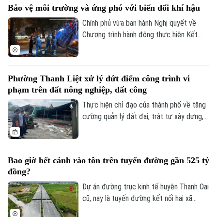
Bảo vệ môi trường và ứng phó với biến đổi khí hậu
cứu và chuyên gia trong nước, quốc tế
cùng trao đổi các giải pháp đưa kết quả
Chính phủ vừa ban hành Nghị quyết về
nghiên cứu vào giải quyết những bài toán
Chương trình hành động thực hiện Kết
của doanh nghiệp và xã hội.
luận số 75 của Ban Chấp hành Trung ương
Đảng khóa XIV về bảo vệ môi trường và
ứng phó với biến đổi khí hậu.
Phường Thanh Liệt xử lý dứt điểm công trình vi
phạm trên đất nông nghiệp, đất công
Thực hiện chỉ đạo của thành phố về tăng
cường quản lý đất đai, trật tự xây dựng,
phường Thanh Liệt đang tập trung triển
khai đồng bộ các giải pháp nhằm xử lý
dứt điểm các công trình vi phạm trên đất
Bao giờ hết cảnh rào tôn trên tuyến đường gần 525 tỷ
nông nghiệp, đất công do Nhà nước quản
đồng?
lý.
Dự án đường trục kinh tế huyện Thanh Oai
cũ, nay là tuyến đường kết nối hai xã
Thanh Oai và Tam Hưng là dự án chậm