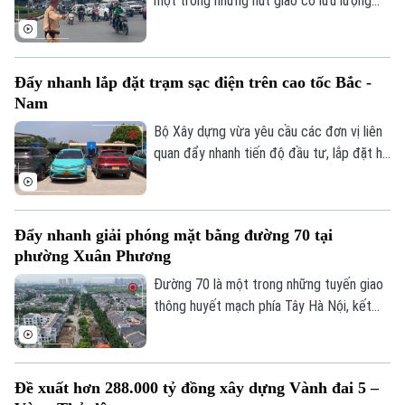
một trong những nút giao có lưu lượng
phương tiện lớn nhất khu vực cửa ngõ
phía Tây của Thủ đô. Cơ quan Báo và Phát
thanh, Truyền hình Hà Nội sẽ cập nhật
Đẩy nhanh lắp đặt trạm sạc điện trên cao tốc Bắc -
thông tin chi tiết về tình hình và công tác
Nam
phân luồng đảm bảo an toàn giao thông
tại đây.
Bộ Xây dựng vừa yêu cầu các đơn vị liên
quan đẩy nhanh tiến độ đầu tư, lắp đặt hệ
thống trạm sạc xe điện tại các trạm dừng
nghỉ trên tuyến cao tốc Bắc - Nam phía
Đông, đáp ứng nhu cầu sử dụng phương
Đẩy nhanh giải phóng mặt bằng đường 70 tại
tiện điện đang ngày càng gia tăng.
phường Xuân Phương
Đường 70 là một trong những tuyến giao
Liên hệ đường dây nóng (bấm để gọi)
thông huyết mạch phía Tây Hà Nội, kết
Tòa soạn
Tòa soạn
nối nhiều khu đô thị, khu công nghiệp và
các tuyến vành đai. Tuy nhiên, nhiều năm
0865.116.699 (hotline)
0865.116.699
qua, tình trạng quá tải, ùn tắc kéo dài đã
Đề xuất hơn 288.000 tỷ đồng xây dựng Vành đai 5 –
ảnh hưởng lớn đến việc đi lại và phát triển