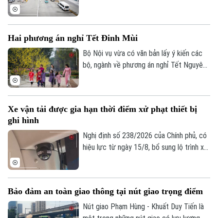
Nội Bài đang nhận được sự quan tâm của
đông đảo người dân, doanh nghiệp vận tải
và hành khách. Với những điều chỉnh đồng
Hai phương án nghỉ Tết Đinh Mùi
bộ tại ga Nội địa T1 và ga Quốc tế T2,
phương án mới được kỳ vọng giải quyết
Bộ Nội vụ vừa có văn bản lấy ý kiến các
tình trạng ùn tắc đã tồn tại trong thời
bộ, ngành về phương án nghỉ Tết Nguyên
gian dài, đồng thời nâng cao hiệu quả khai
đán Đinh Mùi 2027. Theo đó, cơ quan
thác, bảo đảm an ninh, an toàn hàng
soạn thảo đề xuất hai phương án nghỉ Tết,
không.
với thời gian nghỉ liên tục lần lượt là 7
Xe vận tải được gia hạn thời điểm xử phạt thiết bị
ngày hoặc 10 ngày.
ghi hình
Nghị định số 238/2026 của Chính phủ, có
hiệu lực từ ngày 15/8, bổ sung lộ trình xử
phạt đối với các vi phạm liên quan đến
thiết bị ghi nhận hình ảnh trên xe kinh
doanh vận tải. Theo đó, doanh nghiệp và
Bảo đảm an toàn giao thông tại nút giao trọng điểm
chủ phương tiện sẽ có thêm thời gian
chuẩn bị trước khi các quy định xử phạt
Nút giao Phạm Hùng - Khuất Duy Tiến là
chính thức được áp dụng.