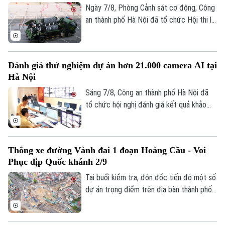
Ngày 7/8, Phòng Cảnh sát cơ động, Công
an thành phố Hà Nội đã tổ chức Hội thi lái
xe giỏi thực hành kỹ chiến thuật trên
phương tiện đặc chủng. Đây là sân chơi
để những tay lái thép thể hiện bản lĩnh, kỹ
Đánh giá thử nghiệm dự án hơn 21.000 camera AI tại
năng xử lý tình huống phức tạp, khẳng
Hà Nội
định sức mạnh cơ động, sẵn sàng chiến
đấu.
Sáng 7/8, Công an thành phố Hà Nội đã
tổ chức hội nghị đánh giá kết quả khảo
sát và thử nghiệm hệ thống hơn 21.000
camera AI. Đây là dự án hạ tầng kỹ thuật
cốt lõi được thực hiện theo Lệnh xây
Thông xe đường Vành đai 1 đoạn Hoàng Cầu - Voi
dựng công trình khẩn cấp của UBND
Phục dịp Quốc khánh 2/9
thành phố. Trung tướng Nguyễn Thanh
Tùng, Giám đốc Công an thành phố yêu
Tại buổi kiểm tra, đôn đốc tiến độ một số
cầu dự án phải bảo đảm chất lượng cao
dự án trọng điểm trên địa bàn thành phố,
nhất, tính ổn định và khả năng mở rộng
Phó Bí thư Thường trực Thành uỷ Hà Nội
trong tương lai.
Nguyễn Trọng Đông yêu cầu các đơn vị