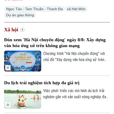
Ngọc Tảo - Tam Thuấn - Thanh Đa
xã Hát Môn
Dự án giao thông
Xã hội
Đón xem 'Hà Nội chuyển động' ngày 8/8: Xây dựng
văn hóa ứng xử trên không gian mạng
Chương trình "Hà Nội chuyển động" với
chủ đề "Xây dựng văn hóa ứng xử trên
không gian mạng" sẽ phát sóng trực tiếp
trên các nền tảng của Cơ quan Báo và
phát thanh, truyền hình Hà Nội vào 19h
Du lịch trải nghiệm tích hợp đa giá trị
hôm nay, ngày 8/8.
Việc phát triển các mô hình du lịch trải
nghiệm gắn với sản xuất nông nghiệp đang
mở ra hướng đi mới cho người nông dân.
Việc "tích hợp đa giá trị" ngay tại hộ gia