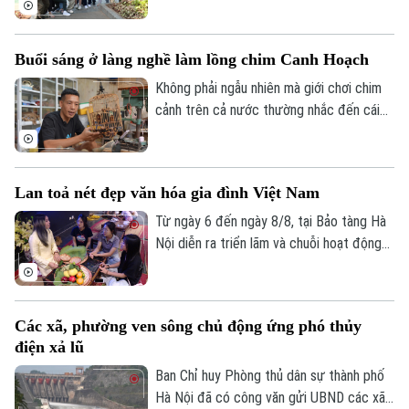
quốc tế trong năm 2026, việc mở rộng
hợp tác với các đối tác có mạng lưới toàn
Buổi sáng ở làng nghề làm lồng chim Canh Hoạch
cầu được xem là giải pháp quan trọng để
nâng cao hiệu quả xúc tiến, quảng bá
Không phải ngẫu nhiên mà giới chơi chim
điểm đến.
cảnh trên cả nước thường nhắc đến cái
tên làng Vác, hay Canh Hoạch, mỗi khi tìm
một chiếc lồng đẹp. Từ lâu, nơi đây được
xem là một trong những cái nôi của nghề
Lan toả nét đẹp văn hóa gia đình Việt Nam
làm lồng chim ở Việt Nam. Mỗi sản phẩm
không chỉ đáp ứng nhu cầu nuôi chim mà
Từ ngày 6 đến ngày 8/8, tại Bảo tàng Hà
còn thể hiện trình độ chế tác, sự am hiểu
Nội diễn ra triển lãm và chuỗi hoạt động
tập tính của từng loài chim và óc thẩm mỹ
trải nghiệm văn hóa "Hương truyền tâm
của người thợ.
nối – Hành trình trở về với ký ức gia đình".
Chương trình do bảo tàng phối hợp cùng
Các xã, phường ven sông chủ động ứng phó thủy
nhóm sinh viên ngành Quản trị truyền
điện xả lũ
thông đa phương tiện, Trường Đại học
FPT Hà Nội thực hiện.
Ban Chỉ huy Phòng thủ dân sự thành phố
Hà Nội đã có công văn gửi UBND các xã,