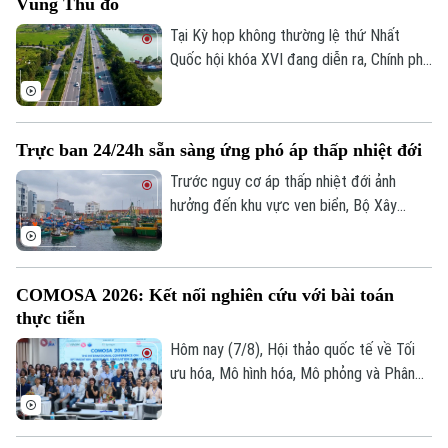
Vùng Thủ đô
kinh tế-xã hội của khu vực. Để sớm triển
khai dự án mở rộng tuyến đường, công
Tại Kỳ họp không thường lệ thứ Nhất
tác GPMB đang được phường Xuân
Quốc hội khóa XVI đang diễn ra, Chính phủ
Phương tập trung đẩy nhanh tiến độ.
đã trình Quốc hội xem xét chủ trương đầu
tư Dự án đường Vành đai 5 - Vùng Thủ đô
Hà Nội với tổng mức đầu tư sơ bộ hơn
Trực ban 24/24h sẵn sàng ứng phó áp thấp nhiệt đới
288.000 tỷ đồng. Đây là công trình giao
thông trọng điểm, được kỳ vọng tạo
Trước nguy cơ áp thấp nhiệt đới ảnh
động lực phát triển kinh tế - xã hội và
hưởng đến khu vực ven biển, Bộ Xây
tăng cường kết nối liên vùng.
dựng vừa gửi công điện yêu cầu các địa
phương, đơn vị khẩn trương rà soát hạ
tầng, bảo đảm an toàn giao thông, công
COMOSA 2026: Kết nối nghiên cứu với bài toán
trình xây dựng và duy trì trực ban 24/24h
thực tiễn
để sẵn sàng ứng phó.
Hôm nay (7/8), Hội thảo quốc tế về Tối
ưu hóa, Mô hình hóa, Mô phỏng và Phân
tích dữ liệu - COMOSA 2026 khai mạc tại
Hà Nội. Hội thảo diễn ra trong hai ngày,
quy tụ gần 100 nhà khoa học, nhà nghiên