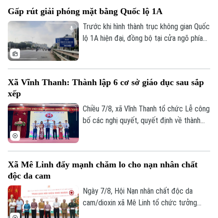
đình không chỉ nâng cao thu nhập mà còn
Gấp rút giải phóng mặt bằng Quốc lộ 1A
tạo đà phát triển kinh tế nông thôn bền
vững.
Trước khi hình thành trục không gian Quốc
lộ 1A hiện đại, đồng bộ tại cửa ngõ phía
Nam Thủ đô, Hà Nội phải giải quyết bài
toán khó nhất: mặt bằng. Với mục tiêu cơ
bản hoàn thành trước ngày 30/9, các địa
Xã Vĩnh Thanh: Thành lập 6 cơ sở giáo dục sau sắp
phương có dự án đi qua đang tập trung
xếp
kiểm đếm, xác định nguồn gốc đất, lập
phương án bồi thường, hỗ trợ, tái định cư
Chiều 7/8, xã Vĩnh Thanh tổ chức Lễ công
và tăng cường đối thoại để tạo đồng
bố các nghị quyết, quyết định về thành
thuận trong nhân dân.
lập tổ chức Đảng, các cơ sở giáo dục
Chuyên mục
công lập và công tác cán bộ sau sắp xếp
trên địa bàn xã.
Thời sự
Xã Mê Linh đẩy mạnh chăm lo cho nạn nhân chất
độc da cam
Hà Nội
Hà Nội
Ngày 7/8, Hội Nạn nhân chất độc da
cam/dioxin xã Mê Linh tổ chức tưởng
Chính trị
niệm 65 năm Ngày Thảm họa da cam ở
Nhịp sống Hà Nội
Thế giới