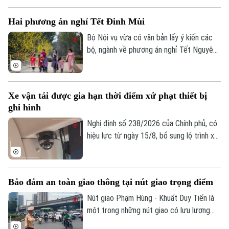
và hành khách. Với những điều chỉnh đồng
Hai phương án nghỉ Tết Đinh Mùi
bộ tại ga Nội địa T1 và ga Quốc tế T2,
phương án mới được kỳ vọng giải quyết
Bộ Nội vụ vừa có văn bản lấy ý kiến các
tình trạng ùn tắc đã tồn tại trong thời
bộ, ngành về phương án nghỉ Tết Nguyên
gian dài, đồng thời nâng cao hiệu quả khai
đán Đinh Mùi 2027. Theo đó, cơ quan
thác, bảo đảm an ninh, an toàn hàng
soạn thảo đề xuất hai phương án nghỉ Tết,
Theo dõi Hà Nội On
không.
với thời gian nghỉ liên tục lần lượt là 7
Xe vận tải được gia hạn thời điểm xử phạt thiết bị
ngày hoặc 10 ngày.
ghi hình
Nghị định số 238/2026 của Chính phủ, có
hiệu lực từ ngày 15/8, bổ sung lộ trình xử
phạt đối với các vi phạm liên quan đến
thiết bị ghi nhận hình ảnh trên xe kinh
doanh vận tải. Theo đó, doanh nghiệp và
Bảo đảm an toàn giao thông tại nút giao trọng điểm
chủ phương tiện sẽ có thêm thời gian
chuẩn bị trước khi các quy định xử phạt
Nút giao Phạm Hùng - Khuất Duy Tiến là
chính thức được áp dụng.
một trong những nút giao có lưu lượng
phương tiện lớn nhất khu vực cửa ngõ