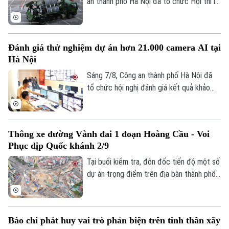
an thành phố Hà Nội đã tổ chức Hội thi lái
xe giỏi thực hành kỹ chiến thuật trên
Tư vấn sức khỏe
Quần vợt
phương tiện đặc chủng. Đây là sân chơi
Tin tức
Đã phát sóng
để những tay lái thép thể hiện bản lĩnh, kỹ
Golf
Đánh giá thử nghiệm dự án hơn 21.000 camera AI tại
năng xử lý tình huống phức tạp, khẳng
Sao
Hà Nội
định sức mạnh cơ động, sẵn sàng chiến
Điện ảnh
đấu.
Sáng 7/8, Công an thành phố Hà Nội đã
tổ chức hội nghị đánh giá kết quả khảo
Thời trang
sát và thử nghiệm hệ thống hơn 21.000
camera AI. Đây là dự án hạ tầng kỹ thuật
Âm nhạc
cốt lõi được thực hiện theo Lệnh xây
Thông xe đường Vành đai 1 đoạn Hoàng Cầu - Voi
dựng công trình khẩn cấp của UBND
Phục dịp Quốc khánh 2/9
thành phố. Trung tướng Nguyễn Thanh
Tùng, Giám đốc Công an thành phố yêu
Tại buổi kiểm tra, đôn đốc tiến độ một số
cầu dự án phải bảo đảm chất lượng cao
dự án trọng điểm trên địa bàn thành phố,
nhất, tính ổn định và khả năng mở rộng
Phó Bí thư Thường trực Thành uỷ Hà Nội
trong tương lai.
Nguyễn Trọng Đông yêu cầu các đơn vị
đẩy nhanh tiến độ, đảm bảo thông tuyến
Báo chí phát huy vai trò phản biện trên tinh thần xây
Vành đai 1 đoạn Hoàng Cầu - Voi Phục