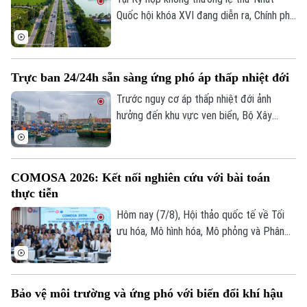
tác GPMB đang được phường Xuân
Quốc hội khóa XVI đang diễn ra, Chính phủ
Phương tập trung đẩy nhanh tiến độ.
đã trình Quốc hội xem xét chủ trương đầu
tư Dự án đường Vành đai 5 - Vùng Thủ đô
Hà Nội với tổng mức đầu tư sơ bộ hơn
Trực ban 24/24h sẵn sàng ứng phó áp thấp nhiệt đới
288.000 tỷ đồng. Đây là công trình giao
thông trọng điểm, được kỳ vọng tạo
Trước nguy cơ áp thấp nhiệt đới ảnh
động lực phát triển kinh tế - xã hội và
hưởng đến khu vực ven biển, Bộ Xây
tăng cường kết nối liên vùng.
dựng vừa gửi công điện yêu cầu các địa
phương, đơn vị khẩn trương rà soát hạ
tầng, bảo đảm an toàn giao thông, công
COMOSA 2026: Kết nối nghiên cứu với bài toán
trình xây dựng và duy trì trực ban 24/24h
thực tiễn
để sẵn sàng ứng phó.
Liên hệ đường dây nóng (bấm để gọi)
Hôm nay (7/8), Hội thảo quốc tế về Tối
Tòa soạn
Tòa soạn
ưu hóa, Mô hình hóa, Mô phỏng và Phân
tích dữ liệu - COMOSA 2026 khai mạc tại
0865.116.699 (hotline)
0865.116.699
Hà Nội. Hội thảo diễn ra trong hai ngày,
quy tụ gần 100 nhà khoa học, nhà nghiên
Bảo vệ môi trường và ứng phó với biến đổi khí hậu
cứu và chuyên gia trong nước, quốc tế