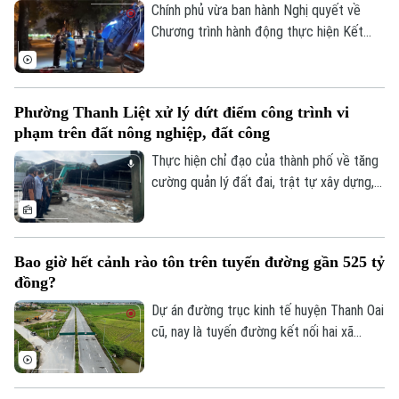
cùng trao đổi các giải pháp đưa kết quả
Chính phủ vừa ban hành Nghị quyết về
nghiên cứu vào giải quyết những bài toán
Chương trình hành động thực hiện Kết
của doanh nghiệp và xã hội.
luận số 75 của Ban Chấp hành Trung ương
Đảng khóa XIV về bảo vệ môi trường và
ứng phó với biến đổi khí hậu.
Phường Thanh Liệt xử lý dứt điểm công trình vi
phạm trên đất nông nghiệp, đất công
Thực hiện chỉ đạo của thành phố về tăng
cường quản lý đất đai, trật tự xây dựng,
phường Thanh Liệt đang tập trung triển
khai đồng bộ các giải pháp nhằm xử lý
dứt điểm các công trình vi phạm trên đất
Bao giờ hết cảnh rào tôn trên tuyến đường gần 525 tỷ
nông nghiệp, đất công do Nhà nước quản
đồng?
lý.
Dự án đường trục kinh tế huyện Thanh Oai
cũ, nay là tuyến đường kết nối hai xã
Thanh Oai và Tam Hưng là dự án chậm
tiến độ kéo dài với hai lần UBND thành
phố phải gia hạn thời gian hoàn thành. Với