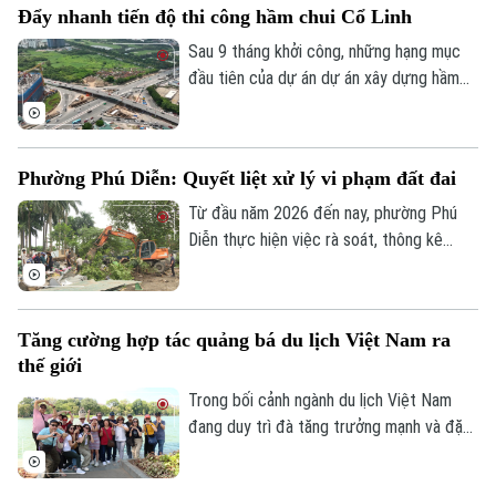
Đẩy nhanh tiến độ thi công hầm chui Cổ Linh
mốc thời điểm phải đưa vào khai thác
trong năm 2026, công trình có tổng mức
Sau 9 tháng khởi công, những hạng mục
đầu tư gần 524 tỷ đồng này liệu có đảm
đầu tiên của dự án dự án xây dựng hầm
bảo đúng tiến độ như chỉ đạo hay sẽ tiếp
chui nút giao Cổ Linh - đường dẫn cầu
tục tồn tại cảnh rào tôn, “đắp chiếu”?
Vĩnh Tuy (phường Long Biên, Hà Nội) đã
dần dần thành hình. Các đơn vị thi công
Phường Phú Diễn: Quyết liệt xử lý vi phạm đất đai
đang “cuốn chiếu” triển khai kết cấu hầm,
đường dẫn cùng hệ thống hạ tầng kỹ
Từ đầu năm 2026 đến nay, phường Phú
thuật theo đúng kế hoạch.
Diễn thực hiện việc rà soát, thông kê
cũng như ra quân xử lý vi phạm đất đai.
Với tinh thần "nói thật, làm thật", chính
quyền địa phương đang mở đợt cao điểm
Tăng cường hợp tác quảng bá du lịch Việt Nam ra
cưỡng chế, giải tỏa các trường hợp vi
thế giới
phạm đất đai, lấn chiếm đất nông nghiệp,
đất công tồn tại nhiều năm qua.
Trong bối cảnh ngành du lịch Việt Nam
đang duy trì đà tăng trưởng mạnh và đặt
mục tiêu đón khoảng 25 triệu lượt khách
quốc tế trong năm 2026, việc mở rộng