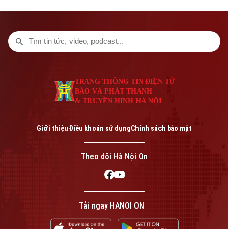
biện pháp đảm bảo an toàn hạ du khi vận
hành hồ chứa thủy điện Hòa Bình.
TRANG THÔNG TIN ĐIỆN TỬ
BÁO VÀ PHÁT THANH
& TRUYỀN HÌNH HÀ NỘI
Giới thiệu
Điều khoản sử dụng
Chính sách bảo mật
Theo dõi Hà Nội On
Tải ngay HANOI ON