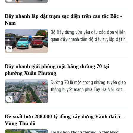
phía Tây của Thủ đô. Cơ quan Báo và Phát
thanh, Truyền hình Hà Nội sẽ cập nhật
Đẩy nhanh lắp đặt trạm sạc điện trên cao tốc Bắc -
thông tin chi tiết về tình hình và công tác
Nam
phân luồng đảm bảo an toàn giao thông
tại đây.
Bộ Xây dựng vừa yêu cầu các đơn vị liên
quan đẩy nhanh tiến độ đầu tư, lắp đặt hệ
thống trạm sạc xe điện tại các trạm dừng
nghỉ trên tuyến cao tốc Bắc - Nam phía
Đông, đáp ứng nhu cầu sử dụng phương
Đẩy nhanh giải phóng mặt bằng đường 70 tại
tiện điện đang ngày càng gia tăng.
phường Xuân Phương
Đường 70 là một trong những tuyến giao
thông huyết mạch phía Tây Hà Nội, kết
nối nhiều khu đô thị, khu công nghiệp và
các tuyến vành đai. Tuy nhiên, nhiều năm
qua, tình trạng quá tải, ùn tắc kéo dài đã
Đề xuất hơn 288.000 tỷ đồng xây dựng Vành đai 5 –
ảnh hưởng lớn đến việc đi lại và phát triển
Vùng Thủ đô
kinh tế-xã hội của khu vực. Để sớm triển
khai dự án mở rộng tuyến đường, công
Tại Kỳ họp không thường lệ thứ Nhất