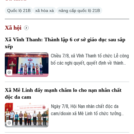
Quốc lộ 21B
xã hòa xá
nâng cấp quốc lộ 21B
Xã hội
Xã Vĩnh Thanh: Thành lập 6 cơ sở giáo dục sau sắp
xếp
Chiều 7/8, xã Vĩnh Thanh tổ chức Lễ công
bố các nghị quyết, quyết định về thành
lập tổ chức Đảng, các cơ sở giáo dục
công lập và công tác cán bộ sau sắp xếp
trên địa bàn xã.
Xã Mê Linh đẩy mạnh chăm lo cho nạn nhân chất
độc da cam
Ngày 7/8, Hội Nạn nhân chất độc da
cam/dioxin xã Mê Linh tổ chức tưởng
niệm 65 năm Ngày Thảm họa da cam ở
Việt Nam (10/8/1961 – 10/8/2026).