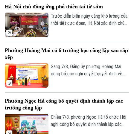
Hà Nội chủ động ứng phó thiên tai từ sớm
Trước diễn biến ngày càng khó lường của
thời tiết cực đoan, Hà Nội xác định chủ
động phòng ngừa, chuẩn bị lực lượng và
sẵn sàng ứng phó là yêu cầu xuyên suốt
trong công tác phòng, chống thiên tai và
Phường Hoàng Mai có 6 trường học công lập sau sắp
tìm kiếm cứu nạn.
xếp
Sáng 7/8, Đảng ủy phường Hoàng Mai
công bố các nghị quyết, quyết định về
sắp xếp, tổ chức lại các cơ sở giáo dục
Chuyên mục
công lập và thành lập tổ chức cơ sở Đảng
tại các đơn vị này. Với 9 trường thuộc
Thời sự
Phường Ngọc Hà công bố quyết định thành lập các
diện sắp xếp được tổ chức lại thành bốn
trường công lập
trường, phường Hoàng Mai đã đạt tỷ lệ
Hà Nội
Hà Nội
giảm 55%, vượt yêu cầu Ủy ban nhân dân
Chiều 7/8, phường Ngọc Hà tổ chức Hội
thành phố Hà Nội đề ra.
nghị công bố quyết định thành lập các
Chính trị
Nhịp sống Hà Nội
trường mầm non, tiểu học, THCS công lập
Thế giới