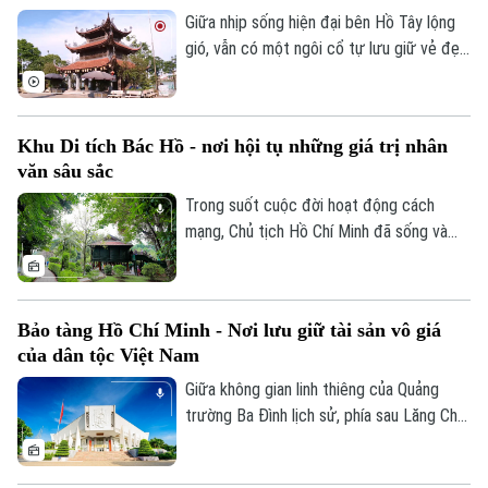
án chùa Sét, coi đó là một trong những
Giữa nhịp sống hiện đại bên Hồ Tây lộng
giải pháp tháo gỡ điểm nghẽn trên địa
gió, vẫn có một ngôi cổ tự lưu giữ vẻ đẹp
bàn.
thanh tịnh và những lớp trầm tích văn hóa
nghìn năm của Thăng Long xưa. Đó là
chùa Tảo Sách — ngôi chùa cổ gắn với
Khu Di tích Bác Hồ - nơi hội tụ những giá trị nhân
dấu tích của hoàng tử Uy Linh Lang, con
văn sâu sắc
trai vua Trần Nhân Tông.
Trong suốt cuộc đời hoạt động cách
mạng, Chủ tịch Hồ Chí Minh đã sống và
làm việc ở nhiều địa điểm khác nhau,
nhưng Phủ Chủ tịch là nơi Người gắn bó
lâu nhất trong 15 năm cuối đời (1954-
Bảo tàng Hồ Chí Minh - Nơi lưu giữ tài sản vô giá
1969). Hơn nửa thế kỷ kể từ ngày Người
của dân tộc Việt Nam
đi xa, những hiện vật, tài liệu và không
gian sinh hoạt giản dị của Người vẫn được
Giữa không gian linh thiêng của Quảng
gìn giữ gần như nguyên vẹn.
trường Ba Đình lịch sử, phía sau Lăng Chủ
tịch Hồ Chí Minh là Bảo tàng Hồ Chí Minh
- nơi lưu giữ hàng vạn hiện vật, tư liệu quý