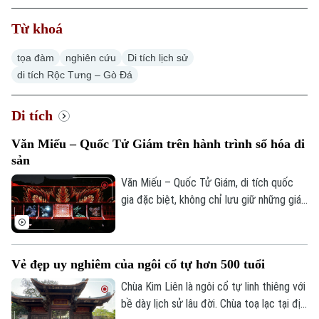
Từ khoá
tọa đàm
nghiên cứu
Di tích lịch sử
di tích Rộc Tưng – Gò Đá
Di tích
Văn Miếu – Quốc Tử Giám trên hành trình số hóa di
sản
Văn Miếu – Quốc Tử Giám, di tích quốc
gia đặc biệt, không chỉ lưu giữ những giá
trị lịch sử, văn hóa và giáo dục của dân
tộc mà còn đang từng bước trở thành
điểm sáng trong hành trình chuyển đổi số
Vẻ đẹp uy nghiêm của ngôi cổ tự hơn 500 tuổi
di sản. Từ số hóa dữ liệu, xây dựng nền
tảng trải nghiệm đến ứng dụng công nghệ
Chùa Kim Liên là ngôi cổ tự linh thiêng với
tương tác cùng nhiều cách làm mới đang
bề dày lịch sử lâu đời. Chùa toạ lạc tại địa