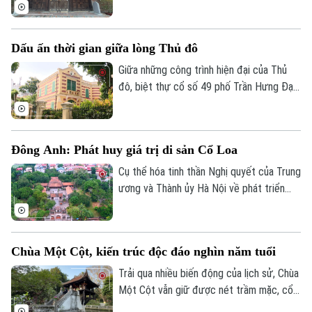
góp phần đưa những giá trị truyền thống
chỉ số 172 phố Từ Hoa, phường Tây Hồ,
đến gần hơn với công chúng.
Hà Nội, được mệnh danh là “bông sen
vàng nổi trên mặt nước hồ”.
Dấu ấn thời gian giữa lòng Thủ đô
Giữa những công trình hiện đại của Thủ
đô, biệt thự cổ số 49 phố Trần Hưng Đạo
vẫn nổi bật với vẻ đẹp cổ kính, trở thành
một trong những dấu ấn kiến trúc tiêu
biểu của Hà Nội. Công trình không chỉ
Đông Anh: Phát huy giá trị di sản Cổ Loa
mang giá trị nghệ thuật kiến trúc mà còn
Chuyên mục
góp phần lưu giữ ký ức đô thị qua nhiều
Cụ thể hóa tinh thần Nghị quyết của Trung
thế hệ.
ương và Thành ủy Hà Nội về phát triển
Thời sự
văn hóa, di tích quốc gia đặc biệt Cổ Loa
tại xã Đông Anh, Hà Nội được xác định là
Hà Nội
Hà Nội
hạt nhân cốt lõi trong trục phát triển văn
Chùa Một Cột, kiến trúc độc đáo nghìn năm tuổi
hóa lịch sử của Đông Anh nói riêng và Hà
Chính trị
Nhịp sống Hà Nội
Nội nói chung.
Trải qua nhiều biến động của lịch sử, Chùa
Thế giới
Một Cột vẫn giữ được nét trầm mặc, cổ
Xã hội
Người Hà Nội
kính như một chứng nhân lịch sử, trở
Tin tức