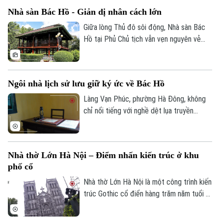
giá về cuộc đời và sự nghiệp của Người;
Nhà sàn Bác Hồ - Giản dị nhân cách lớn
một không gian văn hóa, lịch sử đặc biệt -
nơi kết nối ký ức dân tộc với hiện tại và
Giữa lòng Thủ đô sôi động, Nhà sàn Bác
tương lai.
Hồ tại Phủ Chủ tịch vẫn vẹn nguyên vẻ
đơn sơ, là "khoảng lặng xanh" lưu giữ
phong cách sống thanh cao của vị lãnh tụ
vĩ đại. Trải qua 68 năm kể từ ngày khánh
Ngôi nhà lịch sử lưu giữ ký ức về Bác Hồ
thành (17/5/1958), ngôi nhà gỗ ấy không
chỉ là một di tích lịch sử, mà còn là biểu
Làng Vạn Phúc, phường Hà Đông, không
tượng sống động cho cuộc đời vô cùng
chỉ nổi tiếng với nghề dệt lụa truyền
giản dị: “nâng niu tất cả chỉ quên mình”
thống mà còn là nơi lưu giữ dấu ấn lịch sử
của Người.
đặc biệt về Chủ tịch Hồ Chí Minh.
Nhà thờ Lớn Hà Nội – Điểm nhấn kiến trúc ở khu
phố cổ
Bản quyền thuộc về Cơ quan Báo và Phát thanh Truyền hình Hà Nội Giấy
Nhà thờ Lớn Hà Nội là một công trình kiến
phép số: Số 63/GP-TTDT, cấp ngày 10/05/2023
trúc Gothic cổ điển hàng trăm năm tuổi ở
TRANG THÔNG TIN ĐIỆN TỬ
Thủ đô. Công trình cổ kính, nằm giữa khu
phố cổ tấp nập, luôn thu hút rất đông
CỦA CƠ QUAN BÁO VÀ PHÁT THANH TRUYỀN HÌNH HÀ NỘI