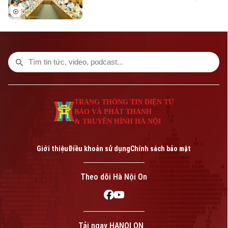
đổi), nhiều đại biểu Quốc hội đề nghị đổi
mới toàn diện công tác phổ biến pháp
luật, hướng tới xây dựng văn hóa thượng
tôn pháp luật trong xã hội.
TRANG THÔNG TIN ĐIỆN TỬ
BÁO VÀ PHÁT THANH
& TRUYỀN HÌNH HÀ NỘI
Giới thiệu
Điều khoản sử dụng
Chính sách bảo mật
Theo dõi Hà Nội On
Tải ngay HANOI ON