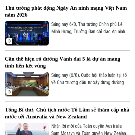
người dân. Đây là vấn đề được nhiều đại
Thủ tướng phát động Ngày An ninh mạng Việt Nam
biểu Quốc hội đặt ra khi thảo luận tại tổ
năm 2026
về Dự án đường Vành đai 5 – Vùng Thủ
đô Hà Nội sáng 6/8.
Sáng nay 6/8, Thủ tướng Chính phủ Lê
Minh Hưng, Trưởng Ban chỉ đạo An ninh
mạng quốc gia, đã dự lễ kỷ niệm Ngày An
ninh mạng Việt Nam (6/8/2024 –
6/8/2026). Chương trình nằm trong khuôn
Cần thể hiện rõ đường Vành đai 5 là dự án mang
khổ chuỗi hoạt động do Ban Chỉ đạo An
tính liên kết vùng
ninh mạng quốc gia phối hợp với Bộ Công
an tổ chức với chủ đề “Vì một không gian
Sáng nay (6/8), Quốc hội thảo luận tại tổ
mạng nhân văn cho mỗi người”.
về Chủ trương đầu tư xây dựng đường
Vành đai 5 – Vùng Thủ đô Hà Nội. Cơ bản
đồng tình với chủ trương đầu tư dự án,
các đại biểu góp ý: ban soạn thảo cần thể
Tổng Bí thư, Chủ tịch nước Tô Lâm sẽ thăm cấp nhà
hiện rõ hơn, đây là dự án mang tính liên
nước tới Australia và New Zealand
kết vùng cao. Điều này sẽ giúp công tác
điều phối dự án được rõ ràng hơn.
Nhận lời mời của Toàn quyền Australia
Sam Mostyn và Toàn quyền New Zealand