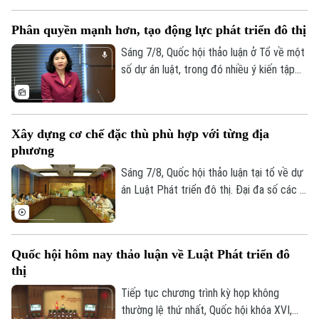
Bóng đá
Giải trí
ứng dụng khoa học, công nghệ, đổi mới
Phân quyền mạnh hơn, tạo động lực phát triển đô thị
Tư vấn sức khỏe
sáng tạo, chuyển đổi số, các đại biểu tập
Quần vợt
Tin tức
Đã phát sóng
trung làm rõ trách nhiệm của người đứng
Sáng 7/8, Quốc hội thảo luận ở Tổ về một
đầu và cơ chế loại trừ trách nhiệm hình sự
số dự án luật, trong đó nhiều ý kiến tập
Golf
Sao
trong những trường hợp phát sinh rủi ro
trung vào Dự án Luật Phát triển đô thị.
khách quan.
Một trong những điểm nhận được nhiều
Điện ảnh
sự đồng tình trong dự án Luật Phát triển
Xây dựng cơ chế đặc thù phù hợp với từng địa
đô thị là cách tiếp cận mới: thay vì chờ
Thời trang
phương
Trung ương tháo gỡ từng vướng mắc, dự
thảo luật mở rộng quyền chủ động cho
Sáng 7/8, Quốc hội thảo luận tại tổ về dự
Âm nhạc
địa phương, đi cùng trách nhiệm giải trình.
án Luật Phát triển đô thị. Đại đa số các ý
kiến đánh giá cao dự án có sự đổi mới tư
duy làm luật mạnh mẽ. Tuy nhiên, đại biểu
cho rằng việc xây dựng cơ chế đặc thù
Quốc hội hôm nay thảo luận về Luật Phát triển đô
phải căn cứ vào tình hình, đặc điểm của
thị
mỗi địa phương.
Tiếp tục chương trình kỳ họp không
thường lệ thứ nhất, Quốc hội khóa XVI,