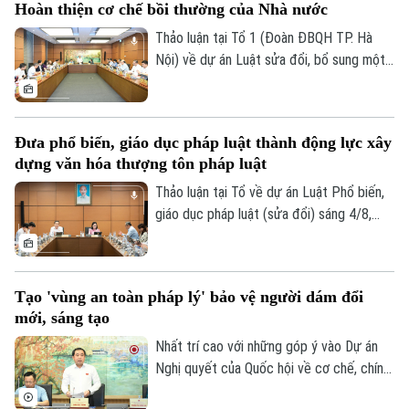
Hoàn thiện cơ chế bồi thường của Nhà nước
Thảo luận tại Tổ 1 (Đoàn ĐBQH TP. Hà
Nội) về dự án Luật sửa đổi, bổ sung một
số điều của Luật Trách nhiệm bồi thường
của Nhà nước, các đại biểu đề nghị tiếp
tục rà soát, hoàn thiện các nhóm chính
Đưa phổ biến, giáo dục pháp luật thành động lực xây
sách, bảo đảm thống nhất với hệ thống
dựng văn hóa thượng tôn pháp luật
pháp luật, xác định rõ phạm vi trách nhiệm
bồi thường của Nhà nước và xây dựng cơ
Thảo luận tại Tổ về dự án Luật Phổ biến,
chế tài chính khả thi, bảo đảm chi trả kịp
giáo dục pháp luật (sửa đổi) sáng 4/8,
thời, đúng quy định.
các đại biểu cho rằng cần đưa công tác
phổ biến, giáo dục pháp luật không còn
mang tính hình thức, lối mòn mà thật sự
Tạo 'vùng an toàn pháp lý' bảo vệ người dám đổi
trở thành động lực xây dựng văn hóa
mới, sáng tạo
thượng tôn pháp luật.
Nhất trí cao với những góp ý vào Dự án
Nghị quyết của Quốc hội về cơ chế, chính
sách đặc thù để xử lý vi phạm pháp luật