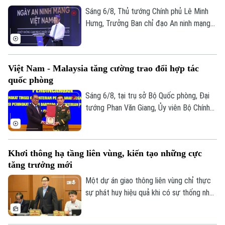
Nhân dân làm thước đo cao nhất cho mọi
Sáng 6/8, Thủ tướng Chính phủ Lê Minh
chính sách.
Hưng, Trưởng Ban chỉ đạo An ninh mạng
quốc gia đã dự lễ kỷ niệm Ngày An ninh
mạng Việt Nam (6/8/2024 – 6/8/2026).
Chương trình nằm trong khuôn khổ chuỗi
Việt Nam - Malaysia tăng cường trao đổi hợp tác
hoạt động do Ban Chỉ đạo An ninh mạng
quốc phòng
quốc gia phối hợp với Bộ Công an tổ chức
Theo dõi Hà Nội On
với chủ đề “Vì một không gian mạng nhân
Sáng 6/8, tại trụ sở Bộ Quốc phòng, Đại
văn cho mỗi người”.
tướng Phan Văn Giang, Ủy viên Bộ Chính
trị, Phó thủ tướng Chính phủ, Bộ trưởng
Bộ Quốc phòng đã chủ trì Lễ đón và Hội
đàm với Bộ trưởng Quốc phòng Malaysia
Khơi thông hạ tầng liên vùng, kiến tạo những cực
Dato' Seri Mohamed Khaled bin Nordin.
tăng trưởng mới
Một dự án giao thông liên vùng chỉ thực
sự phát huy hiệu quả khi có sự thống nhất
trong tổ chức thực hiện và bảo đảm hài
hòa lợi ích giữa Nhà nước, địa phương và