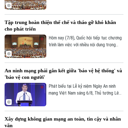
hôm nay (7/8), Quốc hội nghe trình bày Tờ
trình và Báo cáo thẩm tra về ba dự án
luật quan trọng, trong đó có Luật Phát
Tập trung hoàn thiện thể chế và tháo gỡ khó khăn
triển đô thị.
cho phát triển
Hôm nay (7/8), Quốc hội tiếp tục chương
trình làm việc với nhiều nội dung trọng
tâm về công tác lập pháp và xem xét các
cơ chế, chính sách phát triển đặc thù.
Trong đó, Dự án Luật Phát triển đô thị
An ninh mạng phải gắn kết giữa 'bảo vệ hệ thống' và
được kỳ vọng tháo gỡ điểm nghẽn về thể
'bảo vệ con người'
chế, hạ tầng, nguồn lực và quản trị, thúc
đẩy các đô thị phát triển nhanh, bền
Phát biểu tại Lễ kỷ niệm Ngày An ninh
vững.
mạng Việt Nam sáng 6/8, Thủ tướng Lê
Minh Hưng - Trưởng Ban Chỉ đạo An ninh
mạng quốc gia yêu cầu công tác bảo đảm
an ninh mạng phải gắn kết chặt chẽ giữa
Xây dựng không gian mạng an toàn, tin cậy và nhân
"bảo vệ hệ thống" và "bảo vệ con người",
văn
lấy sự an toàn, bình yên và hạnh phúc của