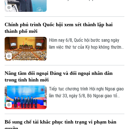
Cindy Kiro, Tổng Bí thư Ban Chấp hành
Trung ương Đảng Cộng sản Việt Nam, Chủ
tịch nước Cộng hòa xã hội chủ nghĩa Việt
Chính phủ trình Quốc hội xem xét thành lập hai
Nam Tô Lâm cùng đoàn đại biểu cấp cao
thành phố mới
Việt Nam sẽ thăm cấp Nhà nước tới
Australia và New Zealand từ ngày 9 đến
Hôm nay 6/8, Quốc hội bước sang ngày
ngày 14/8/2026.
làm việc thứ tư của Kỳ họp không thường
lệ thứ Nhất. Các đại biểu nghe trình bày
các tờ trình, báo cáo thẩm tra và cho ý
kiến đối với nhiều nội dung quan trọng,
Nâng tầm đối ngoại Đảng và đối ngoại nhân dân
trong đó có việc thành lập thành phố
trong tình hình mới
Quảng Ninh và thành phố Bắc Ninh.
Tiếp tục chương trình Hội nghị Ngoại giao
lần thứ 33, ngày 5/8, Bộ Ngoại giao tổ
Liên hệ đường dây nóng (bấm để gọi)
chức phiên họp toàn thể về đối ngoại
Tòa soạn
Tòa soạn
Đảng và đối ngoại nhân dân với sự tham
0865.116.699 (hotline)
0865.116.699
dự và phát biểu chỉ đạo của Uỷ viên Bộ
Bổ sung chế tài khắc phục tình trạng vi phạm bản
Chính trị, Thường trực Ban Bí thư Trung
quyền