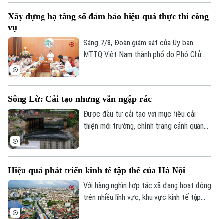
phần tạo việc làm, phát triển kinh tế nông
Xây dựng hạ tầng số đảm bảo hiệu quả thực thi công
thôn và thúc đẩy tiêu dùng. Đặc biệt, để
vụ
Hà Nội đạt mục tiêu tăng trưởng GRDP ở
mức hai con số, kinh tế tập thể chính là
Sáng 7/8, Đoàn giám sát của Ủy ban
một trong những khu vực còn nhiều tiềm
MTTQ Việt Nam thành phố do Phó Chủ
năng cần được đánh thức.
tịch Phạm Anh Tuấn làm Trưởng đoàn đã
làm việc với xã Kim Anh về việc triển khai
chuyển đổi số, ứng dụng khoa học, công
Sông Lừ: Cải tạo nhưng vẫn ngập rác
nghệ trong giải quyết thủ tục hành chính,
cung cấp dịch vụ công khi thực hiện sắp
Được đầu tư cải tạo với mục tiêu cải
xếp đơn vị hành chính và tổ chức mô hình
thiện môi trường, chỉnh trang cảnh quan
Theo dõi Hà Nội On
chính quyền địa phương hai cấp trên địa
và nâng cao chất lượng sống cho người
bàn xã năm 2026.
dân, sông Lừ từng được kỳ vọng sẽ trở
thành không gian xanh giữa lòng Thủ đô.
Hiệu quả phát triển kinh tế tập thể của Hà Nội
Tuy nhiên, thực tế hiện nay, nhiều đoạn
sông vẫn bị rác thải phủ kín mặt nước, gây
Với hàng nghìn hợp tác xã đang hoạt động
ô nhiễm và ảnh hưởng đến dòng chảy.
trên nhiều lĩnh vực, khu vực kinh tế tập
thể không chỉ tạo việc làm, nâng cao thu