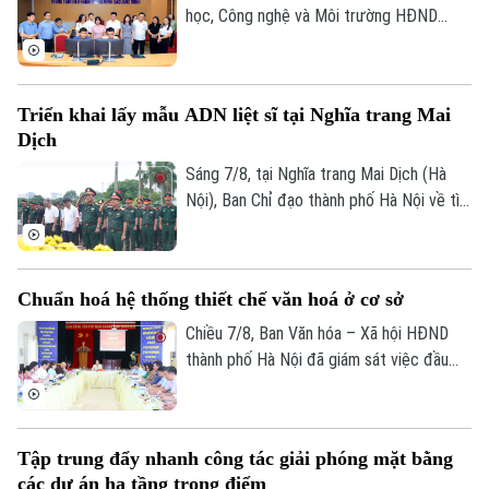
học, Công nghệ và Môi trường HĐND
Liên hệ đường dây nóng (bấm để gọi)
thành phố Hà Nội giám sát tình hình thực
Tòa soạn
Tòa soạn
hiện công tác chuyển đổi số trên địa bàn
xã Quang Minh giai đoạn 2025-2026.
0865.116.699 (hotline)
0865.116.699
Triển khai lấy mẫu ADN liệt sĩ tại Nghĩa trang Mai
Dịch
Sáng 7/8, tại Nghĩa trang Mai Dịch (Hà
Nội), Ban Chỉ đạo thành phố Hà Nội về tìm
kiếm, quy tập và xác định danh tính hài
cốt liệt sĩ trang trọng tổ chức Lễ dâng
hương tưởng niệm và chính thức triển
Chuẩn hoá hệ thống thiết chế văn hoá ở cơ sở
khai công tác lấy mẫu hài cốt liệt sĩ chưa
xác định được thông tin để phục vụ giám
Chiều 7/8, Ban Văn hóa – Xã hội HĐND
định ADN.
thành phố Hà Nội đã giám sát việc đầu
tư, khai thác các thiết chế văn hóa, thể
thao trên địa bàn phường Kiến Hưng.
Tập trung đẩy nhanh công tác giải phóng mặt bằng
các dự án hạ tầng trọng điểm