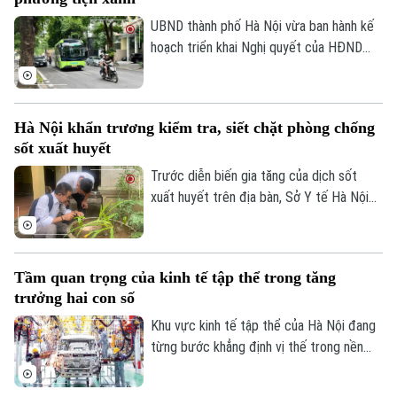
đê điều và thủy lợi, đảm bảo an toàn
Làng nghề
Y tế
Thể thao
phòng chống thiên tai trong mùa mưa lũ
UBND thành phố Hà Nội vừa ban hành kế
Đánh giá
2026.
hoạch triển khai Nghị quyết của HĐND
Di tích
Dinh dưỡng
Thành phố về hỗ trợ chuyển đổi phương
Bóng đá
Giải trí
tiện giao thông đường bộ từ nhiên liệu
Tư vấn sức khỏe
Quần vợt
hóa thạch sang năng lượng sạch, đồng
Tin tức
Đã phát sóng
Hà Nội khẩn trương kiểm tra, siết chặt phòng chống
thời khuyến khích người dân sử dụng giao
sốt xuất huyết
Golf
thông công cộng.
Sao
Trước diễn biến gia tăng của dịch sốt
xuất huyết trên địa bàn, Sở Y tế Hà Nội
Điện ảnh
vừa ban hành công văn khẩn yêu cầu các
xã, phường tăng cường triển khai các biện
Thời trang
pháp phòng, chống dịch. Ngành y tế cũng
Tầm quan trọng của kinh tế tập thể trong tăng
sẽ thành lập các đoàn kiểm tra, giám sát
Âm nhạc
trưởng hai con số
công tác phòng chống dịch tại 91 xã
phường.
Khu vực kinh tế tập thể của Hà Nội đang
từng bước khẳng định vị thế trong nền
kinh tế Thủ đô. Từ những HTX làng nghề
đến mô hình OCOP, tất cả đều đang góp