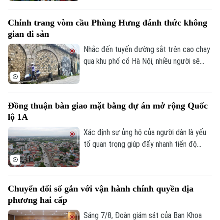
nhập cho người dân mà còn góp phần xây
dựng chuỗi giá trị. Khi được tháo gỡ
Chỉnh trang vòm cầu Phùng Hưng đánh thức không
những điểm nghẽn đây sẽ là một trong
gian di sản
những động lực quan trọng đóng góp vào
tăng trưởng nhanh và bền vững của Thủ
Nhắc đến tuyến đường sắt trên cao chạy
đô.
qua khu phố cổ Hà Nội, nhiều người sẽ
nhớ ngay đến dãy 131 vòm cầu đá mang
dấu ấn hơn một thế kỷ. Không chỉ là một
công trình hạ tầng, đây còn là một phần
Đồng thuận bàn giao mặt bằng dự án mở rộng Quốc
ký ức đô thị của Thủ đô. Trong thời gian
lộ 1A
tới, khu vực này sẽ được chỉnh trang theo
hướng bảo tồn kết hợp phát huy giá trị di
Xác định sự ủng hộ của người dân là yếu
sản, mở ra một không gian văn hóa, nghệ
tố quan trọng giúp đẩy nhanh tiến độ
thuật và du lịch mới.
GPMB dự án Trục không gian Quốc lộ 1A,
thời gian qua, xã Thượng Phúc đã tập
trung đồng loạt nhiều giải pháp. Nhờ đó,
Chuyển đổi số gắn với vận hành chính quyền địa
nhiều người dân và doanh nghiệp đã sớm
phương hai cấp
đồng thuận, bàn giao đất để thực hiện
siêu dự án 162.000 tỷ đồng này.
Sáng 7/8, Đoàn giám sát của Ban Khoa