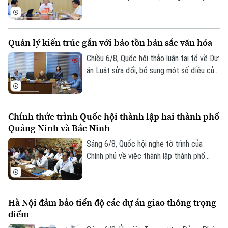
Giám đốc: VŨ MINH TUẤN
viên Thường trực, Trưởng Ban Đô thị
HĐND thành phố Trần Hợp Dũng đã tiếp
Phó Giám đốc: Nguyễn Kim Khiêm, Nguyễn Minh Đức, Nguyễn Thành Lợi
công dân định kỳ.
Quản lý kiến trúc gắn với bảo tồn bản sắc văn hóa
Chiều 6/8, Quốc hội thảo luận tại tổ về Dự
án Luật sửa đổi, bổ sung một số điều của
Luật Kiến trúc. Nhiều đại biểu đồng tình,
dự thảo Luật đã tập trung đổi mới công
tác quản lý hành nghề kiến trúc theo
Chính thức trình Quốc hội thành lập hai thành phố
hướng cắt giảm thủ tục hành chính,
Quảng Ninh và Bắc Ninh
chuyển mạnh từ tiền kiểm sang hậu kiểm
và đẩy mạnh chuyển đổi số.
Sáng 6/8, Quốc hội nghe tờ trình của
Chính phủ về việc thành lập thành phố
Quảng Ninh và thành phố Bắc Ninh.
Hà Nội đảm bảo tiến độ các dự án giao thông trọng
điểm