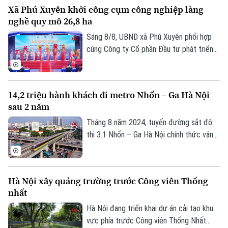
Xã Phú Xuyên khởi công cụm công nghiệp làng
Golf
động, gia tăng đóng góp cho Thủ đô" - đó
Sao
nghề quy mô 26,8 ha
là yêu cầu của Ủy viên Ban Thường vụ
Thành ủy, Phó Chủ tịch UBND TP Hà Nội
Sáng 8/8, UBND xã Phú Xuyên phối hợp
Điện ảnh
Nguyễn Xuân Lưu.
cùng Công ty Cổ phần Đầu tư phát triển
hạ tầng và đô thị Hoàng Tín tổ chức Lễ
Thời trang
khởi công Dự án đầu tư xây dựng hạ tầng
kỹ thuật Cụm công nghiệp làng nghề Nam
Âm nhạc
14,2 triệu hành khách đi metro Nhổn – Ga Hà Nội
Tiến. Dự và chỉ đạo buổi lễ có Ủy viên Ban
sau 2 năm
Thường vụ Thành ủy, Phó Chủ tịch UBND
thành phố Hà Nội Nguyễn Xuân Lưu.
Tháng 8 năm 2024, tuyến đường sắt đô
thị 3.1 Nhổn – Ga Hà Nội chính thức vận
hành 8,5km đoạn trên cao từ Nhổn tới
Cầu Giấy. Sau 2 năm đưa vào khai thác
thương mại, tuyến metro này đã phục vụ
Hà Nội xây quảng trường trước Công viên Thống
tổng cộng gần 14,2 triệu lượt hành khách.
nhất
Hà Nội đang triển khai dự án cải tạo khu
vực phía trước Công viên Thống Nhất