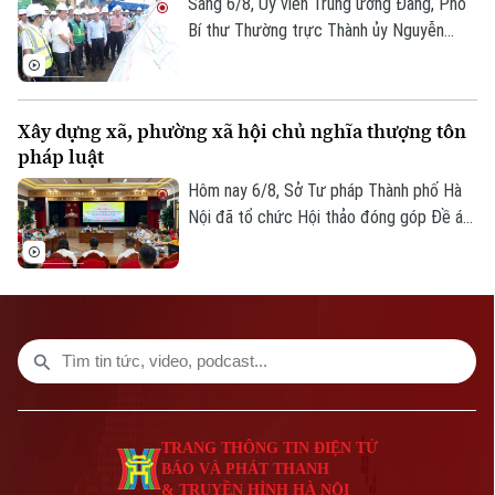
Sáng 6/8, Ủy viên Trung ương Đảng, Phó
Bí thư Thường trực Thành ủy Nguyễn
Trọng Đông, Trưởng Ban Chỉ đạo giải
phóng mặt bằng các dự án đầu tư trên
địa bàn thành phố Hà Nội, kiểm tra thực
Xây dựng xã, phường xã hội chủ nghĩa thượng tôn
địa một số hạng mục quan trọng.
pháp luật
Hôm nay 6/8, Sở Tư pháp Thành phố Hà
Nội đã tổ chức Hội thảo đóng góp Đề án
“Xây dựng văn hoá tuân thủ pháp luật
trong xây dựng xã, phường xã hội chủ
nghĩa trên địa bàn thành phố Hà Nội”.
TRANG THÔNG TIN ĐIỆN TỬ
BÁO VÀ PHÁT THANH
& TRUYỀN HÌNH HÀ NỘI