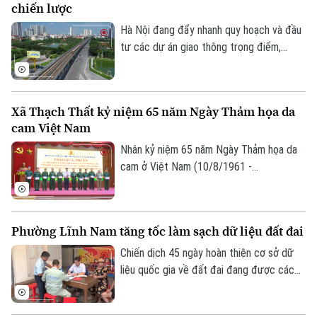
chiến lược
được xem là "chìa khóa" để kết nối giao
thông với quy hoạch đô thị, khai thác hiệu
Hà Nội đang đẩy nhanh quy hoạch và đầu
quả quỹ đất và từng bước hình thành
tư các dự án giao thông trọng điểm,
những không gian sống hiện đại, bền vững.
trong đó đặt mục tiêu khép kín 5 tuyến
đường vành đai vào năm 2027 và tiếp tục
nghiên cứu bổ sung nhiều tuyến đường
Xã Thạch Thất kỷ niệm 65 năm Ngày Thảm họa da
sắt đô thị, kỳ vọng sẽ tạo động lực phát
cam Việt Nam
triển kinh tế - xã hội và giải quyết bài toán
ùn tắc giao thông của Thủ đô.
Nhân kỷ niệm 65 năm Ngày Thảm họa da
cam ở Việt Nam (10/8/1961 -
10/8/2026), Hội Nạn nhân chất độc da
cam/dioxin xã Thạch Thất tổ chức lễ kỷ
niệm và trao quà cho các nạn nhân chất
Phường Lĩnh Nam tăng tốc làm sạch dữ liệu đất đai
độc da cam trên địa bàn.
Chiến dịch 45 ngày hoàn thiện cơ sở dữ
liệu quốc gia về đất đai đang được các
địa phương trên địa bàn Hà Nội khẩn
trương triển khai. Nhiều xã, phường đã