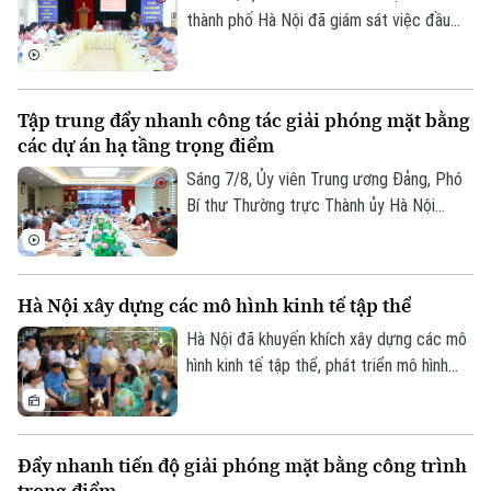
định ADN.
thành phố Hà Nội đã giám sát việc đầu
tư, khai thác các thiết chế văn hóa, thể
thao trên địa bàn phường Kiến Hưng.
Tập trung đẩy nhanh công tác giải phóng mặt bằng
các dự án hạ tầng trọng điểm
Sáng 7/8, Ủy viên Trung ương Đảng, Phó
Liên hệ đường dây nóng (bấm để gọi)
Bí thư Thường trực Thành ủy Hà Nội
Tòa soạn
Tòa soạn
Nguyễn Trọng Đông, Trưởng ban Chỉ đạo
giải phóng mặt bằng các dự án đầu tư
0865.116.699 (hotline)
0865.116.699
trên địa bàn thành phố Hà Nội chủ trì hội
Hà Nội xây dựng các mô hình kinh tế tập thể
nghị Ban Chỉ đạo nhằm rà soát, đánh giá
tiến độ công tác giải phóng mặt bằng
Hà Nội đã khuyến khích xây dựng các mô
triển khai các dự án, công trình trọng
hình kinh tế tập thể, phát triển mô hình
điểm trên địa bàn thành phố.
HTX theo Luật năm 2023. Việc kiện toàn,
nâng cao hiệu quả hoạt động của các
HTX đóng vai trò quan trọng trong việc
Đẩy nhanh tiến độ giải phóng mặt bằng công trình
hình thành các mô hình kinh tế tập thể,
trọng điểm