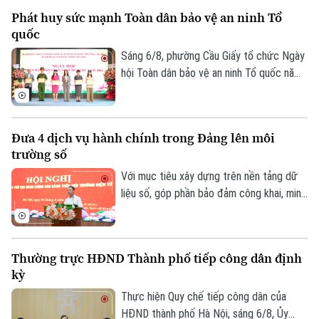
chủ động đổi mới cách làm để vừa bảo
Phát huy sức mạnh Toàn dân bảo vệ an ninh Tổ
đảm tiến độ, vừa nâng cao chất lượng dữ
quốc
liệu. Tại phường Lĩnh Nam, nhiều giải pháp
sáng tạo đang phát huy hiệu quả rõ nét.
Sáng 6/8, phường Cầu Giấy tổ chức Ngày
hội Toàn dân bảo vệ an ninh Tổ quốc năm
2026 với sự tham dự của lãnh đạo thành
phố, lãnh đạo phường, lực lượng Công an,
đại diện các cơ quan, đơn vị, doanh
Đưa 4 dịch vụ hành chính trong Đảng lên môi
nghiệp và đông đảo nhân dân trên địa
trường số
bàn.
Với mục tiêu xây dựng trên nền tảng dữ
liệu số, góp phần bảo đảm công khai, minh
bạch và nâng cao hiệu quả điều hành, sáng
Bản quyền thuộc về Cơ quan Báo và Phát thanh Truyền hình Hà Nội Giấy
6/8, Đảng ủy UBND thành phố Hà Nội tổ
phép số: Số 63/GP-TTDT, cấp ngày 10/05/2023
chức hội nghị tập huấn sử dụng 4 thủ tục
Thường trực HĐND Thành phố tiếp công dân định
TRANG THÔNG TIN ĐIỆN TỬ
hành chính của Đảng lên môi trường điện
kỳ
tử cho các tổ chức cơ sở Đảng trực
CỦA CƠ QUAN BÁO VÀ PHÁT THANH TRUYỀN HÌNH HÀ NỘI
thuộc.
Thực hiện Quy chế tiếp công dân của
Số 3-5 Huỳnh Thúc Kháng-Phường Láng-Hà Nội
HĐND thành phố Hà Nội, sáng 6/8, Ủy