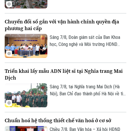
thuật và du lịch mới.
GPMB dự án Trục không gian Quốc lộ 1A,
thời gian qua, xã Thượng Phúc đã tập
trung đồng loạt nhiều giải pháp. Nhờ đó,
Chuyển đổi số gắn với vận hành chính quyền địa
nhiều người dân và doanh nghiệp đã sớm
phương hai cấp
đồng thuận, bàn giao đất để thực hiện
siêu dự án 162.000 tỷ đồng này.
Sáng 7/8, Đoàn giám sát của Ban Khoa
học, Công nghệ và Môi trường HĐND
thành phố Hà Nội giám sát tình hình thực
hiện công tác chuyển đổi số trên địa bàn
xã Quang Minh giai đoạn 2025-2026.
Triển khai lấy mẫu ADN liệt sĩ tại Nghĩa trang Mai
Dịch
Sáng 7/8, tại Nghĩa trang Mai Dịch (Hà
Nội), Ban Chỉ đạo thành phố Hà Nội về tìm
kiếm, quy tập và xác định danh tính hài
cốt liệt sĩ trang trọng tổ chức Lễ dâng
hương tưởng niệm và chính thức triển
Chuẩn hoá hệ thống thiết chế văn hoá ở cơ sở
khai công tác lấy mẫu hài cốt liệt sĩ chưa
xác định được thông tin để phục vụ giám
Chiều 7/8, Ban Văn hóa – Xã hội HĐND