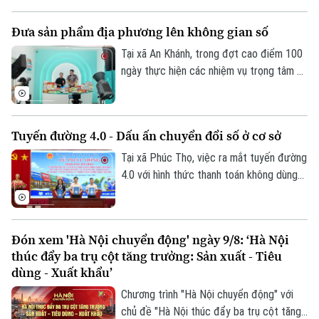
UBND phường Hoàn Kiếm đang nghiên
cứu lập đồ án thiết kế đô thị nhằm chỉnh
Đưa sản phẩm địa phương lên không gian số
trang toàn bộ khu vực, hướng tới hình
thành không gian văn hóa, công cộng kết
Tại xã An Khánh, trong đợt cao điểm 100
nối phố cổ với ga Long Biên.
ngày thực hiện các nhiệm vụ trọng tâm về
chuyển đổi số, địa phương đang hỗ trợ
doanh nghiệp đưa sản phẩm lên các nền
tảng trực tuyến, mở rộng khả năng tiếp
Tuyến đường 4.0 - Dấu ấn chuyển đổi số ở cơ sở
cận thị trường.
Tại xã Phúc Thọ, việc ra mắt tuyến đường
4.0 với hình thức thanh toán không dùng
tiền mặt là dấu mốc quan trọng, góp phần
xây dựng môi trường kinh doanh văn minh,
hiện đại, thúc đẩy phát triển kinh tế số
Đón xem 'Hà Nội chuyển động' ngày 9/8: ‘Hà Nội
ngay từ cơ sở.
thúc đẩy ba trụ cột tăng trưởng: Sản xuất - Tiêu
dùng - Xuất khẩu’
Chương trình "Hà Nội chuyển động" với
chủ đề "Hà Nội thúc đẩy ba trụ cột tăng