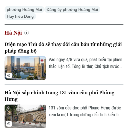
phường Hoàng Mai
Đảng ủy phường Hoàng Mai
Huy hiệu Đảng
Hà Nội
Xu hướng
Diện mạo Thủ đô sẽ thay đổi căn bản từ những giải
pháp đồng bộ
Vào ngày 4/8 vừa qua, phát biểu tại phiên
thảo luận tổ, Tổng Bí thư, Chủ tịch nước
Tô Lâm, đại biểu Quốc hội Đoàn Hà Nội,
đánh giá cao những chuyển biến của Thủ
đô và cho rằng, chỉ hai năm nữa, diện mạo
Hà Nội sắp chỉnh trang 131 vòm cầu phố Phùng
Hà Nội sẽ thay đổi rất căn bản khi những
Hưng
định hướng lớn trong Quy hoạch Thủ đô
tầm nhìn 100 năm từng bước được hiện
131 vòm cầu dọc phố Phùng Hưng được
thực hóa.
xem là một trong những dấu tích kiến trúc
độc đáo của Hà Nội hơn một thế kỷ qua.