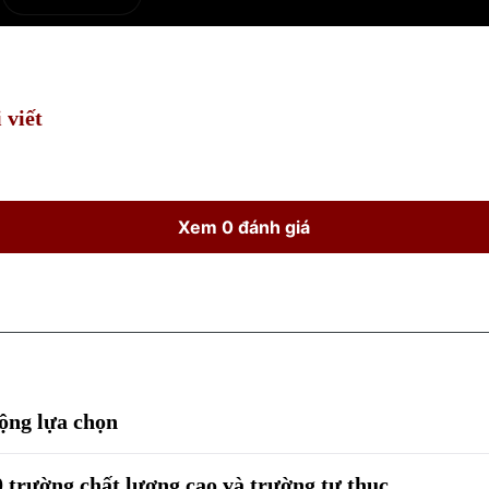
e
Current
Duration
Time
 viết
Xem 0 đánh giá
ộng lựa chọn
 trường chất lượng cao và trường tư thục