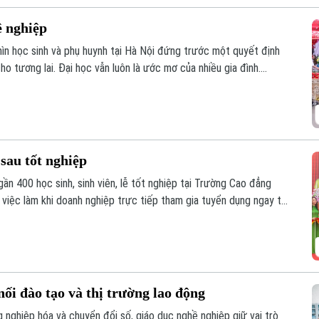
ề nghiệp
hìn học sinh và phụ huynh tại Hà Nội đứng trước một quyết định
o tương lai. Đại học vẫn luôn là ước mơ của nhiều gia đình.
 đang thay đổi, giáo dục nghề nghiệp cũng ngày càng trở thành
g hướng tới.
 sau tốt nghiệp
gần 400 học sinh, sinh viên, lễ tốt nghiệp tại Trường Cao đẳng
 việc làm khi doanh nghiệp trực tiếp tham gia tuyển dụng ngay tại
ối đào tạo và thị trường lao động
 nghiệp hóa và chuyển đổi số, giáo dục nghề nghiệp giữ vai trò