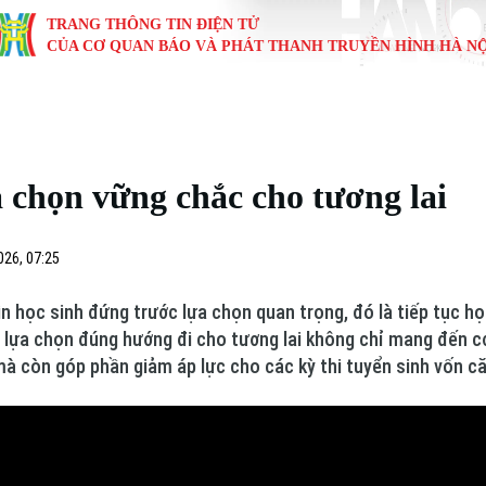
TRANG THÔNG TIN ĐIỆN TỬ
CỦA CƠ QUAN BÁO VÀ PHÁT THANH TRUYỀN HÌNH HÀ NỘ
KINH TẾ
NHÀ ĐẤT
TÀU VÀ XE
GIÁO DỤC
VĂN HÓA
SỨC KHỎ
i
Tin tức
Tin tức
Ô tô
Tin tức
Tin tức
Y tế
 chọn vững chắc cho tương lai
ự
Cafe sáng
Đầu tư
Tàu
Tuyển sinh
Làng nghề
Dinh dư
Nội
Tài chính Ngân hàng
Căn hộ
Xe máy
Hướng nghiệp
Di tích
Tư vấn 
026, 07:25
iệt 4 phương
Doanh nghiệp
Đất đai
Thị trường
n học sinh đứng trước lựa chọn quan trọng, đó là tiếp tục họ
lựa chọn đúng hướng đi cho tương lai không chỉ mang đến cơ
Kinh nghiệm
Đánh giá
mà còn góp phần giảm áp lực cho các kỳ thi tuyển sinh vốn c