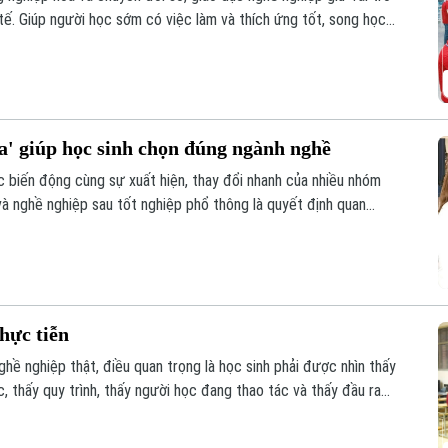
tế. Giúp người học sớm có việc làm và thích ứng tốt, song học
ể phát triển bền vững. Khi được nhìn nhận đúng giá trị, học nghề
ột phát triển nguồn nhân lực chất lượng cao.
' giúp học sinh chọn đúng ngành nghề
ục biến động cùng sự xuất hiện, thay đổi nhanh của nhiều nhóm
và nghề nghiệp sau tốt nghiệp phổ thông là quyết định quan
mỗi học sinh. Không chỉ dừng lại ở chọn môi trường đào tạo, đây
triển nghề nghiệp lâu dài.
hực tiễn
hề nghiệp thật, điều quan trọng là học sinh phải được nhìn thấy
 thấy quy trình, thấy người học đang thao tác và thấy đầu ra