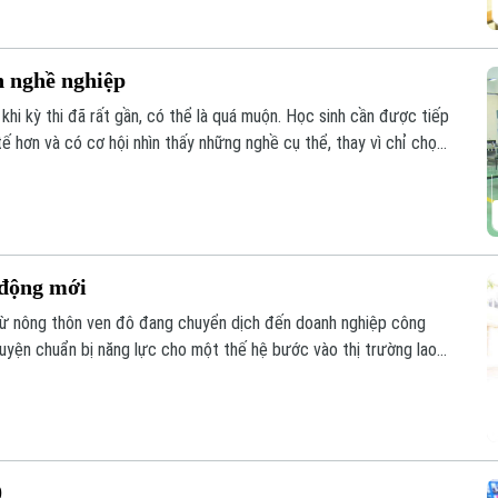
n nghề nghiệp
khi kỳ thi đã rất gần, có thể là quá muộn. Học sinh cần được tiếp
ế hơn và có cơ hội nhìn thấy những nghề cụ thể, thay vì chỉ chọn
 hoặc mong muốn một chiều của gia đình.
 động mới
từ nông thôn ven đô đang chuyển dịch đến doanh nghiệp công
uyện chuẩn bị năng lực cho một thế hệ bước vào thị trường lao
 sớm hơn, đào tạo nghề cần thực tế hơn, doanh nghiệp cần tham
ông bằng hơn.
0