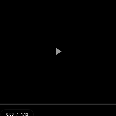
Play
Video
0:00
/
1:12