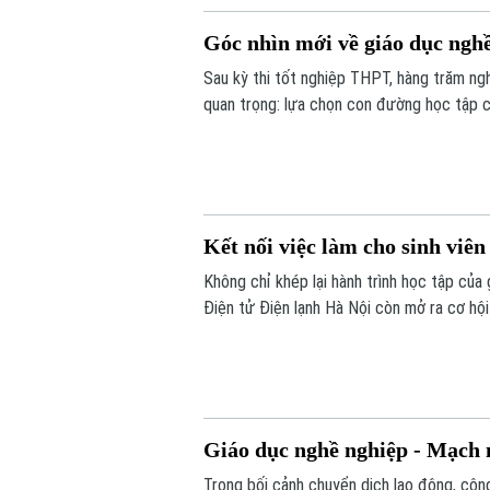
Góc nhìn mới về giáo dục ngh
Sau kỳ thi tốt nghiệp THPT, hàng trăm ng
quan trọng: lựa chọn con đường học tập ch
Nhưng trong bối cảnh thị trường lao động
một lựa chọn được nhiều bạn trẻ chủ độn
Kết nối việc làm cho sinh viên
Không chỉ khép lại hành trình học tập của 
Điện tử Điện lạnh Hà Nội còn mở ra cơ hội
trường.
Giáo dục nghề nghiệp - Mạch n
Trong bối cảnh chuyển dịch lao động, công