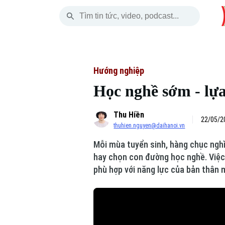
Thứ Năm
THỜI SỰ
HÀ NỘI
THẾ GIỚI
06 Tháng 08, 2026
Hà Nội
Nhịp sống Hà Nộ
Tin tức
Hướng nghiệp
Học nghề sớm - lựa
Chính trị
Người Hà Nội
Quân s
Thu Hiền
Xã hội
Khoảnh khắc Hà 
Hồ sơ
22/05/2
thuhien.nguyen@daihanoi.vn
An ninh trật tự
Ẩm thực
Người V
Mỗi mùa tuyển sinh, hàng chục nghì
hay chọn con đường học nghề. Việc 
Công nghệ
phù hợp với năng lực của bản thân 
Skip Ad