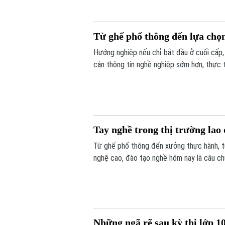
Từ ghế phổ thông đến lựa chọ
Hướng nghiệp nếu chỉ bắt đầu ở cuối cấp, 
cận thông tin nghề nghiệp sớm hơn, thực t
ngành học theo điểm số, tâm lý đám đông
Tay nghề trong thị trường lao
Từ ghế phổ thông đến xưởng thực hành, 
nghệ cao, đào tạo nghề hôm nay là câu ch
động mới. Hướng nghiệp đúng cần bắt đầu
gia sâu hơn và xã hội cần nhìn học nghề c
Những ngã rẽ sau kỳ thi lớp 1