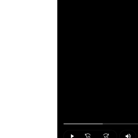
Loaded
:
13.66%