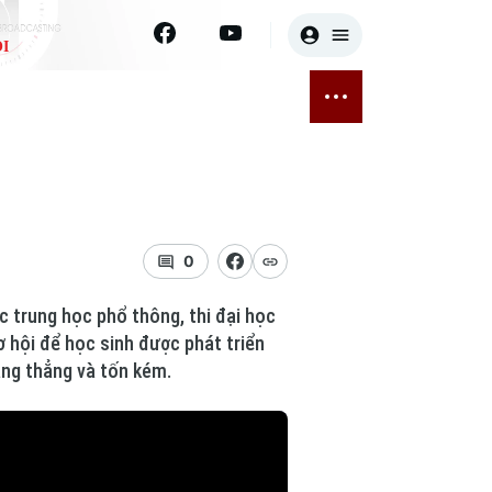
I
E
THỂ THAO
GIẢI TRÍ
ĐÃ PHÁT SÓNG
Bóng đá
Tin tức
ỡng
Quần vợt
Sao
sức khỏe
Golf
Điện ảnh
0
Thời trang
c trung học phổ thông, thi đại học
 hội để học sinh được phát triển
Âm nhạc
ăng thẳng và tốn kém.