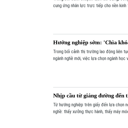
cung ứng nhân lực trực tiếp cho nền kinh 
nghề cần sự thay đổi tư duy toàn xã hội đ
sẽ từ lựa chọn “dự phòng” trở thành trụ c
Hướng nghiệp sớm: 'Chìa khóa
Trong bối cảnh thị trường lao động liên t
ngành nghề mới, việc lựa chọn ngành học 
trọng, ảnh hưởng trực tiếp đến tương lai 
còn là quá trình định hình con đường phát 
Nhịp cầu từ giảng đường đến t
Từ hướng nghiệp trên giấy đến lựa chọn ng
nghề: thấy xưởng thực hành, thấy máy móc,
của một kỹ năng cụ thể.