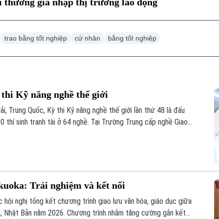
i thương gia nhập thị trường lao động
trao bằng tốt nghiệp
cử nhân
bằng tốt nghiệp
 thi Kỹ năng nghề thế giới
i, Trung Quốc, Kỳ thi Kỹ năng nghề thế giới lần thứ 48 là đấu
00 thí sinh tranh tài ở 64 nghề. Tại Trường Trung cấp nghề Giao
 GD&ĐT giao chủ trì huấn luyện nghề sơn ô tô, không khí tập
, sẵn sàng cho kỳ thi sắp tới.
kuoka: Trải nghiệm và kết nối
hội nghị tổng kết chương trình giao lưu văn hóa, giáo dục giữa
ka, Nhật Bản năm 2026. Chương trình nhằm tăng cường gắn kết