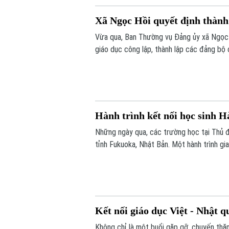
Xã Ngọc Hồi quyết định thành 
Vừa qua, Ban Thường vụ Đảng ủy xã Ngọc 
giáo dục công lập, thành lập các đảng bộ 
học thuộc thẩm quyền trên địa bàn xã.
Hành trình kết nối học sinh H
Những ngày qua, các trường học tại Thủ đ
tỉnh Fukuoka, Nhật Bản. Một hành trình gi
xuyên biên giới được mở ra đã góp phần b
Kết nối giáo dục Việt - Nhật q
Không chỉ là một buổi gặp gỡ, chuyến thăm