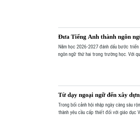
giữa các trường học của hai địa phương, tạ
trong quản lý, giảng dạy và học tập.
Đưa Tiếng Anh thành ngôn ngữ
Năm học 2026-2027 đánh dấu bước triển kh
ngôn ngữ thứ hai trong trường học. Với q
đội ngũ giáo viên, cơ sở vật chất và học li
Từ dạy ngoại ngữ đến xây dựn
Trong bối cảnh hội nhập ngày càng sâu rộn
thành yêu cầu cấp thiết đối với giáo dục 