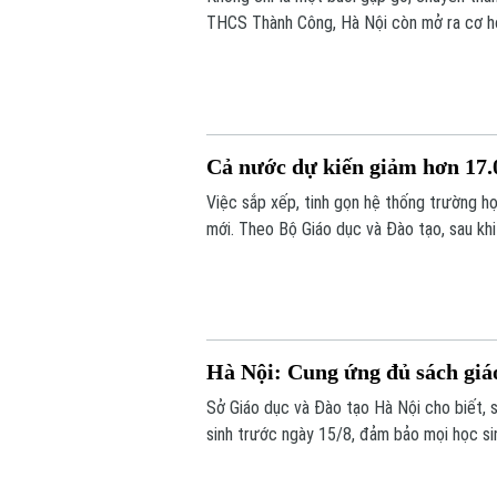
THCS Thành Công, Hà Nội còn mở ra cơ hội
đắp tình hữu nghị từ những trải nghiệm t
Cả nước dự kiến giảm hơn 17.0
Việc sắp xếp, tinh gọn hệ thống trường 
mới. Theo Bộ Giáo dục và Đào tạo, sau kh
17.000 đầu mối cơ sở giáo dục công lập, 
khó khăn.
Hà Nội: Cung ứng đủ sách giá
Sở Giáo dục và Đào tạo Hà Nội cho biết, 
sinh trước ngày 15/8, đảm bảo mọi học s