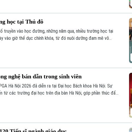
ng học tại Thủ đô
cổ truyền vào học đường, những năm qua, nhiều trường học tại
y vào giờ thể dục chính khóa, từ đó nuôi dưỡng đam mê võ
m học sinh thắp lên tình yêu với những giá trị truyền thống.
ng nghệ bán dẫn trong sinh viên
GA Hà Nội 2026 đã diễn ra tại Đại học Bách khoa Hà Nội. Sự
ến từ các trường đại học trên địa bàn Hà Nội, góp phần thúc đẩy
g công nghệ vi mạch, hệ thống nhúng trong sinh viên.
120 Tiến sĩ ngành giáo dục