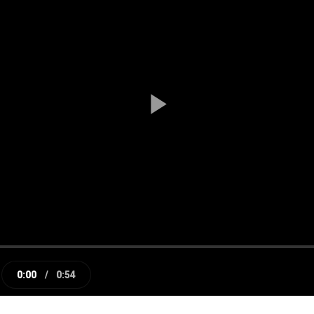
Play
Video
0:00
/
0:54
e
Current
Duration