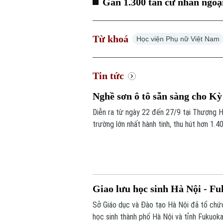
Gần 1.300 tân cử nhân ngoạ
Từ khoá
Học viện Phụ nữ Việt Nam
Tin tức
Nghề sơn ô tô sẵn sàng cho Kỳ
Diễn ra từ ngày 22 đến 27/9 tại Thượng Hả
trường lớn nhất hành tinh, thu hút hơn 1.4
thông công chính Hà Nội - đơn vị được Bộ
luyện của thầy và trò đang rất khẩn trương
Giao lưu học sinh Hà Nội - Fu
Sở Giáo dục và Đào tạo Hà Nội đã tổ chức 
học sinh thành phố Hà Nội và tỉnh Fukuo