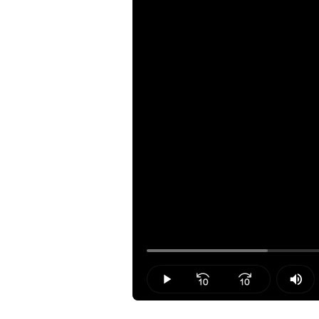
Loaded
:
18.16%
Play
Mut