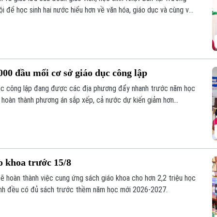
 để học sinh hai nước hiểu hơn về văn hóa, giáo dục và cùng vun
hực tế ngay trong môi trường học đường.
00 đầu mối cơ sở giáo dục công lập
học công lập đang được các địa phương đẩy nhanh trước năm học
i hoàn thành phương án sắp xếp, cả nước dự kiến giảm hơn
song vẫn bảo đảm quyền học tập của học sinh, đặc biệt ở vùng
o khoa trước 15/8
sẽ hoàn thành việc cung ứng sách giáo khoa cho hơn 2,2 triệu học
inh đều có đủ sách trước thềm năm học mới 2026-2027.