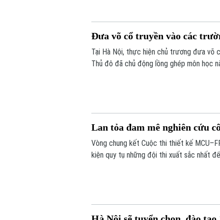
Đưa võ cổ truyền vào các trườ
Tại Hà Nội, thực hiện chủ trương đưa võ 
Thủ đô đã chủ động lồng ghép môn học nà
thuật từ môi trường học đường, giúp các e
Lan tỏa đam mê nghiên cứu cô
Vòng chung kết Cuộc thi thiết kế MCU–FP
kiện quy tụ những đội thi xuất sắc nhất đ
tinh thần sáng tạo, nghiên cứu và ứng dụn
Hà Nội sẽ tuyển chọn, đào tạo 