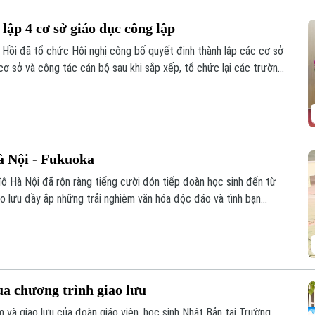
lập 4 cơ sở giáo dục công lập
Hồi đã tổ chức Hội nghị công bố quyết định thành lập các cơ sở
cơ sở và công tác cán bộ sau khi sắp xếp, tổ chức lại các trường
à Nội - Fukuoka
ô Hà Nội đã rộn ràng tiếng cười đón tiếp đoàn học sinh đến từ
ao lưu đầy ắp những trải nghiệm văn hóa độc đáo và tình bạn
ồi đắp cho mối quan hệ hữu nghị Hà Nội - Fukuoka.
ua chương trình giao lưu
 và giao lưu của đoàn giáo viên, học sinh Nhật Bản tại Trường