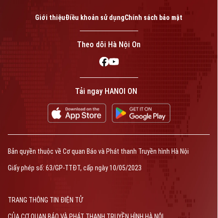
Giới thiệu
Điều khoản sử dụng
Chính sách bảo mật
Theo dõi Hà Nội On
Tải ngay HANOI ON
Bản quyền thuộc về Cơ quan Báo và Phát thanh Truyền hình Hà Nội
Giấy phép số: 63/GP-TTĐT, cấp ngày 10/05/2023
TRANG THÔNG TIN ĐIỆN TỬ
CỦA CƠ QUAN BÁO VÀ PHÁT THANH TRUYỀN HÌNH HÀ NỘI