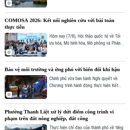
tăng cường kết nối liên vùng.
dựng vừa gửi công điện yêu cầu các địa
Golf
Sao
phương, đơn vị khẩn trương rà soát hạ
tầng, bảo đảm an toàn giao thông, công
COMOSA 2026: Kết nối nghiên cứu với bài toán
Điện ảnh
trình xây dựng và duy trì trực ban 24/24h
thực tiễn
để sẵn sàng ứng phó.
Thời trang
Hôm nay (7/8), Hội thảo quốc tế về Tối
ưu hóa, Mô hình hóa, Mô phỏng và Phân
Âm nhạc
tích dữ liệu - COMOSA 2026 khai mạc tại
Hà Nội. Hội thảo diễn ra trong hai ngày,
quy tụ gần 100 nhà khoa học, nhà nghiên
Bảo vệ môi trường và ứng phó với biến đổi khí hậu
cứu và chuyên gia trong nước, quốc tế
cùng trao đổi các giải pháp đưa kết quả
Chính phủ vừa ban hành Nghị quyết về
nghiên cứu vào giải quyết những bài toán
Chương trình hành động thực hiện Kết
của doanh nghiệp và xã hội.
luận số 75 của Ban Chấp hành Trung ương
Đảng khóa XIV về bảo vệ môi trường và
ứng phó với biến đổi khí hậu.
Phường Thanh Liệt xử lý dứt điểm công trình vi
phạm trên đất nông nghiệp, đất công
Thực hiện chỉ đạo của thành phố về tăng