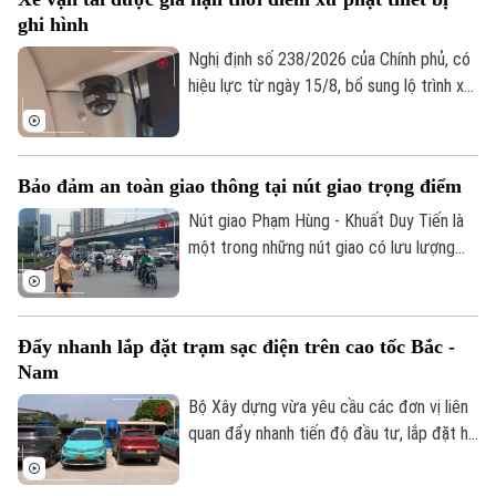
ngày hoặc 10 ngày.
ghi hình
Nghị định số 238/2026 của Chính phủ, có
hiệu lực từ ngày 15/8, bổ sung lộ trình xử
phạt đối với các vi phạm liên quan đến
thiết bị ghi nhận hình ảnh trên xe kinh
doanh vận tải. Theo đó, doanh nghiệp và
Bảo đảm an toàn giao thông tại nút giao trọng điểm
chủ phương tiện sẽ có thêm thời gian
chuẩn bị trước khi các quy định xử phạt
Nút giao Phạm Hùng - Khuất Duy Tiến là
Chuyên mục
chính thức được áp dụng.
một trong những nút giao có lưu lượng
phương tiện lớn nhất khu vực cửa ngõ
Thời sự
phía Tây của Thủ đô. Cơ quan Báo và Phát
thanh, Truyền hình Hà Nội sẽ cập nhật
Hà Nội
Hà Nội
Đẩy nhanh lắp đặt trạm sạc điện trên cao tốc Bắc -
thông tin chi tiết về tình hình và công tác
Nam
phân luồng đảm bảo an toàn giao thông
Chính trị
Nhịp sống Hà Nội
tại đây.
Bộ Xây dựng vừa yêu cầu các đơn vị liên
Thế giới
quan đẩy nhanh tiến độ đầu tư, lắp đặt hệ
Xã hội
Người Hà Nội
thống trạm sạc xe điện tại các trạm dừng
Tin tức
Kinh tế
nghỉ trên tuyến cao tốc Bắc - Nam phía
An ninh trật tự