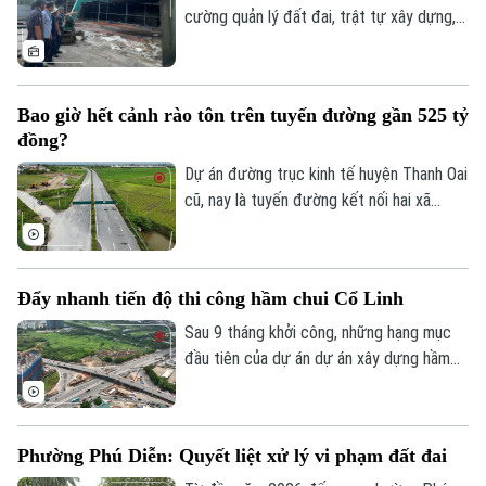
cường quản lý đất đai, trật tự xây dựng,
phường Thanh Liệt đang tập trung triển
khai đồng bộ các giải pháp nhằm xử lý
dứt điểm các công trình vi phạm trên đất
Bao giờ hết cảnh rào tôn trên tuyến đường gần 525 tỷ
nông nghiệp, đất công do Nhà nước quản
đồng?
lý.
Dự án đường trục kinh tế huyện Thanh Oai
cũ, nay là tuyến đường kết nối hai xã
Thanh Oai và Tam Hưng là dự án chậm
tiến độ kéo dài với hai lần UBND thành
phố phải gia hạn thời gian hoàn thành. Với
Đẩy nhanh tiến độ thi công hầm chui Cổ Linh
mốc thời điểm phải đưa vào khai thác
trong năm 2026, công trình có tổng mức
Sau 9 tháng khởi công, những hạng mục
đầu tư gần 524 tỷ đồng này liệu có đảm
đầu tiên của dự án dự án xây dựng hầm
bảo đúng tiến độ như chỉ đạo hay sẽ tiếp
chui nút giao Cổ Linh - đường dẫn cầu
tục tồn tại cảnh rào tôn, “đắp chiếu”?
Vĩnh Tuy (phường Long Biên, Hà Nội) đã
dần dần thành hình. Các đơn vị thi công
Phường Phú Diễn: Quyết liệt xử lý vi phạm đất đai
đang “cuốn chiếu” triển khai kết cấu hầm,