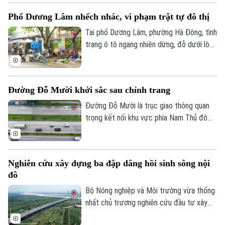
tại khu vực phía Tây Thủ đô.
Phố Dương Lâm nhếch nhác, vi phạm trật tự đô thị
Tại phố Dương Lâm, phường Hà Đông, tình
trạng ô tô ngang nhiên dừng, đỗ dưới lòng
đường, chợ cóc tự phát bày bán tràn lan
trên vỉa hè, chiếm hết lối đi của người đi
bộ đang diễn ra ngang nhiên . Người dân
Đường Đỗ Mười khởi sắc sau chỉnh trang
đã nhiều lần phản ánh, lực lượng chức
năng cũng không ít lần ra quân xử lý,
Đường Đỗ Mười là trục giao thông quan
nhưng vi phạm vẫn liên tục tái diễn ngay
trọng kết nối khu vực phía Nam Thủ đô
sau khi các đợt kiểm tra kết thúc.
với trung tâm thành phố và các tuyến
vành đai. Đến nay, tuyến đường đã khoác
lên diện mạo mới khi hệ thống vỉa hè
Nghiên cứu xây dựng ba đập dâng hồi sinh sông nội
được lát đá đồng bộ, kết hợp cây xanh,
đô
chiếu sáng và hạ tầng kỹ thuật hiện đại,
tạo không gian khang trang, thông thoáng.
Bộ Nông nghiệp và Môi trường vừa thống
nhất chủ trương nghiên cứu đầu tư xây
dựng ba đập dâng trên sông Hồng, sông