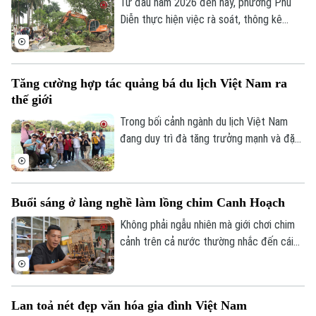
đường dẫn cùng hệ thống hạ tầng kỹ
Từ đầu năm 2026 đến nay, phường Phú
thuật theo đúng kế hoạch.
Diễn thực hiện việc rà soát, thông kê
Theo dõi Hà Nội On
cũng như ra quân xử lý vi phạm đất đai.
Với tinh thần "nói thật, làm thật", chính
quyền địa phương đang mở đợt cao điểm
Tăng cường hợp tác quảng bá du lịch Việt Nam ra
cưỡng chế, giải tỏa các trường hợp vi
thế giới
phạm đất đai, lấn chiếm đất nông nghiệp,
đất công tồn tại nhiều năm qua.
Trong bối cảnh ngành du lịch Việt Nam
đang duy trì đà tăng trưởng mạnh và đặt
mục tiêu đón khoảng 25 triệu lượt khách
quốc tế trong năm 2026, việc mở rộng
hợp tác với các đối tác có mạng lưới toàn
Buổi sáng ở làng nghề làm lồng chim Canh Hoạch
cầu được xem là giải pháp quan trọng để
nâng cao hiệu quả xúc tiến, quảng bá
Không phải ngẫu nhiên mà giới chơi chim
điểm đến.
cảnh trên cả nước thường nhắc đến cái
tên làng Vác, hay Canh Hoạch, mỗi khi tìm
một chiếc lồng đẹp. Từ lâu, nơi đây được
xem là một trong những cái nôi của nghề
Lan toả nét đẹp văn hóa gia đình Việt Nam
làm lồng chim ở Việt Nam. Mỗi sản phẩm