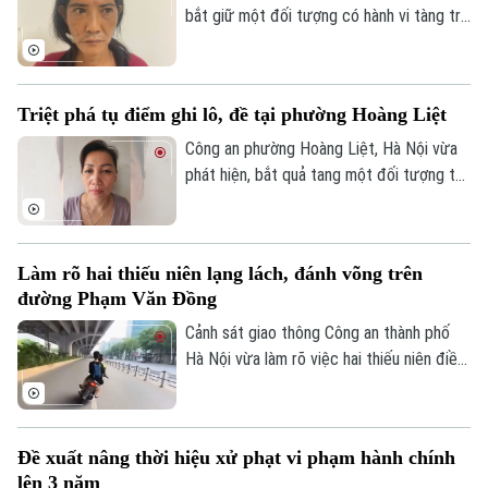
bắt giữ một đối tượng có hành vi tàng trữ
Liên hệ đường dây nóng (bấm để gọi)
trái phép chất ma túy. Đối tượng là
Nguyễn Văn Dũng, sinh năm 1979, bị phát
Tòa soạn
Tòa soạn
hiện đang tang trữ 0,441 gam heroin tại
0865.116.699 (hotline)
0865.116.699
Triệt phá tụ điểm ghi lô, đề tại phường Hoàng Liệt
khu vực ngã ba đường Thượng Hội - Tân
Lập.
Công an phường Hoàng Liệt, Hà Nội vừa
phát hiện, bắt quả tang một đối tượng tổ
chức đánh bạc dưới hình thức ghi số lô,
đề.
Làm rõ hai thiếu niên lạng lách, đánh võng trên
đường Phạm Văn Đồng
Cảnh sát giao thông Công an thành phố
Hà Nội vừa làm rõ việc hai thiếu niên điều
khiển xe máy lạng lách, đánh võng trên
đường Phạm Văn Đồng, gây nguy hiểm
cho người tham gia giao thông.
Đề xuất nâng thời hiệu xử phạt vi phạm hành chính
lên 3 năm