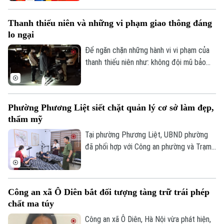
SJC để lập fanpage giả mạo, mời chào
giao dịch vàng và thu thập thông tin cá
Thanh thiếu niên và những vi phạm giao thông đáng
nhân nhằm lừa đảo khách hàng.
lo ngại
Để ngăn chặn những hành vi vi phạm của
thanh thiếu niên như: không đội mũ bảo
hiểm, vượt đèn đỏ, đến những hành vi
nguy hiểm như lạng lách, đánh võng, bốc
đầu xe..., lực lượng Cảnh sát giao thông
Phường Phương Liệt siết chặt quản lý cơ sở làm đẹp,
Hà Nội đang tăng cường tuần tra, kiểm
thẩm mỹ
soát và xử lý nghiêm các trường hợp vi
phạm.
Tại phường Phương Liệt, UBND phường
đã phối hợp với Công an phường và Trạm
Y tế thành lập đoàn kiểm tra liên ngành,
tiến hành kiểm tra đột xuất nhiều cơ sở
spa, chăm sóc da và thẩm mỹ trên địa
Công an xã Ô Diên bắt đối tượng tàng trữ trái phép
bàn nhằm kịp thời phát hiện, chấn chỉnh
chất ma túy
các vi phạm, bảo đảm quyền lợi và an toàn
cho người dân.
Công an xã Ô Diên, Hà Nội vừa phát hiện,