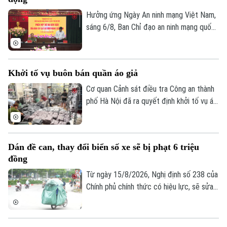
buôn bán hàng giả là thuốc chữa bệnh"
Hướng nghiệp
Làng nghề
Y tế
theo khoản 1, Điều 194 Bộ luật Hình sự.
Hưởng ứng Ngày An ninh mạng Việt Nam,
Thể thao
Đánh giá
sáng 6/8, Ban Chỉ đạo an ninh mạng quốc
Di tích
Dinh dưỡng
gia tổ chức Phiên họp thường kỳ theo
Bóng đá
Giải trí
hình thức trực tiếp kết hợp trực tuyến
Tư vấn sức khỏe
đến điểm cầu 34 tỉnh, thành phố.
Quần vợt
Tin tức
Khởi tố vụ buôn bán quần áo giả
Đã phát sóng
Cơ quan Cảnh sát điều tra Công an thành
Golf
Sao
phố Hà Nội đã ra quyết định khởi tố vụ án,
khởi tố bị can đối với Đinh Công Thắng
Điện ảnh
(SN 2004, trú phường Từ Sơn, tỉnh Bắc
Ninh) về tội "Xâm phạm quyền sở hữu
Thời trang
Dán đề can, thay đổi biển số xe sẽ bị phạt 6 triệu
công nghiệp".
đồng
Âm nhạc
Từ ngày 15/8/2026, Nghị định số 238 của
Chính phủ chính thức có hiệu lực, sẽ sửa
đổi, bổ sung một số điều về quy định xử
phạt vi phạm hành chính về trật tự, an
toàn giao thông trong lĩnh vực giao thông