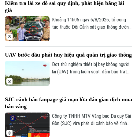
Kiểm tra lái xe đỗ sai quy định, phát hiện bằng lái
đường bộ như: trừ điểm, phục hồi điểm
giả
giấy phép lái xe. Trong đó, đáng chú ý là
hành vi dán đề can, thay đổi biển số xe sẽ
Khoảng 11h05 ngày 6/8/2026, tổ công
bị phạt 6 triệu đồng.
tác thuộc Đội Cảnh sát giao thông đường
bộ số 1 Phòng Cảnh sát giao thông (Công
an thành phố Hà Nội) làm nhiệm vụ trên
phố Hai Bà Trưng đã phát hiện ô tô nhãn
UAV bước đầu phát huy hiệu quả quản trị giao thông
hiệu Toyota Fortuner, biển kiểm soát 17A-
080.51 đỗ xe tại vị trí có biển cấm đỗ và
Đợt thử nghiệm thiết bị bay không người
tiến hành kiểm tra theo quy định.
lái (UAV) trong kiểm soát, đảm bảo trật
tự ATGT không chỉ là một phép thử công
nghệ mà là bước chuyển dịch chiến lược
Theo dõi Hà Nội On
của Công an TP Hà Nội trong quản trị
SJC cảnh báo fanpage giả mạo lừa đảo giao dịch mua
không gian tầm thấp, quyết tâm xóa bỏ
bán vàng
các "điểm mù" an toàn giao thông và trật
tự đô thị.
Công ty TNHH MTV Vàng bạc Đá quý Sài
Gòn (SJC) vừa phát đi cảnh báo về tình
trạng các đối tượng lợi dụng thương hiệu