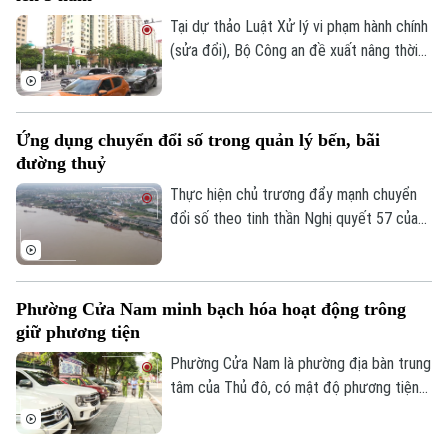
Tại dự thảo Luật Xử lý vi phạm hành chính
(sửa đổi), Bộ Công an đề xuất nâng thời
hiệu xử phạt vi phạm hành chính lên 3 năm
nhằm ngăn chặn chủ phương tiện vi phạm
giao thông lợi dụng kẽ hở để né “phạt
Ứng dụng chuyển đổi số trong quản lý bến, bãi
nguội” khi đăng kiểm.
đường thuỷ
Thực hiện chủ trương đẩy mạnh chuyển
đổi số theo tinh thần Nghị quyết 57 của
Trung ương, lực lượng Cảnh sát đường
Bản quyền thuộc về Cơ quan Báo và Phát thanh Truyền hình Hà Nội Giấy
thủy - Công an Thành phố Hà Nội đã hoàn
phép số: Số 63/GP-TTDT, cấp ngày 10/05/2023
thành việc số hóa toàn bộ bến thủy nội
TRANG THÔNG TIN ĐIỆN TỬ
Phường Cửa Nam minh bạch hóa hoạt động trông
địa, bến bãi tập kết vật liệu xây dựng trên
giữ phương tiện
CỦA CƠ QUAN BÁO VÀ PHÁT THANH TRUYỀN HÌNH HÀ NỘI
tuyến quản lý.
Phường Cửa Nam là phường địa bàn trung
Số 3-5 Huỳnh Thúc Kháng-Phường Láng-Hà Nội
tâm của Thủ đô, có mật độ phương tiện
Giám đốc: VŨ MINH TUẤN
lớn với nhiều bệnh viện, trường học, cơ
quan, trung tâm dịch vụ khiến nhu cầu gửi
Phó Giám đốc: Nguyễn Kim Khiêm, Nguyễn Minh Đức, Nguyễn Thành Lợi