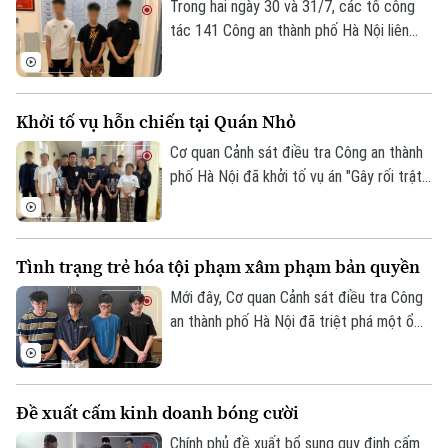
(Mr. Pips).
Trong hai ngày 30 và 31/7, các tổ công
tác 141 Công an thành phố Hà Nội liên
tiếp phát hiện nhiều thanh, thiếu niên tàng
trữ hung khí, thu giữ 1 dao phóng và 4
thanh kiếm, kịp thời ngăn chặn nguy cơ
Khởi tố vụ hỗn chiến tại Quán Nhỏ
gây mất an ninh trật tự.
Cơ quan Cảnh sát điều tra Công an thành
phố Hà Nội đã khởi tố vụ án "Gây rối trật
tự công cộng" để điều tra vụ hỗn chiến
xảy ra tại nhà hàng Quán Nhỏ trên phố
Vĩnh Tuy, khiến một người bị thương.
Tình trạng trẻ hóa tội phạm xâm phạm bản quyền
Mới đây, Cơ quan Cảnh sát điều tra Công
an thành phố Hà Nội đã triệt phá một ổ
nhóm xâm phạm quyền tác giả, quyền liên
quan. Đáng chú ý, các đối tượng vi phạm
đều còn rất trẻ nhưng đã thực hiện
Đề xuất cấm kinh doanh bóng cười
những hành vi vô cùng tinh vi, gây thiệt hại
đến hàng chục tỷ đồng cho các chủ sở
Chính phủ đề xuất bổ sung quy định cấm