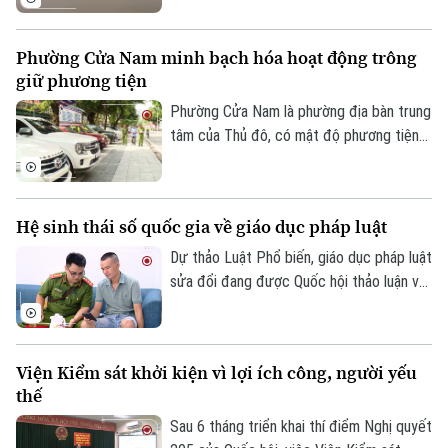
thủy - Công an Thành phố Hà Nội đã hoàn
thành việc số hóa toàn bộ bến thủy nội
Phường Cửa Nam minh bạch hóa hoạt động trông
địa, bến bãi tập kết vật liệu xây dựng trên
giữ phương tiện
tuyến quản lý.
Phường Cửa Nam là phường địa bàn trung
tâm của Thủ đô, có mật độ phương tiện
lớn với nhiều bệnh viện, trường học, cơ
quan, trung tâm dịch vụ khiến nhu cầu gửi
xe tăng cao. Thời gian qua, phường Cửa
Hệ sinh thái số quốc gia về giáo dục pháp luật
Nam đã triển khai đồng bộ nhiều giải pháp
nhằm quản lý chặt chẽ các điểm trông giữ
Dự thảo Luật Phổ biến, giáo dục pháp luật
phương tiện, góp phần lập lại trật tự đô
sửa đổi đang được Quốc hội thảo luận với
thị và tạo thuận lợi cho người dân.
định hướng chuyển tư duy từ quản lý sang
phục vụ, lấy người dân làm trung tâm.
Điểm nhấn quan trọng nhất là yêu cầu xây
Viện Kiểm sát khởi kiện vì lợi ích công, người yếu
dựng hệ sinh thái số quốc gia, tích hợp trí
thế
tuệ nhân tạo để hỗ trợ cộng đồng tra cứu
thông tin liên tục.
Sau 6 tháng triển khai thí điểm Nghị quyết