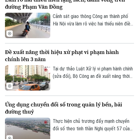
đường Phạm Văn Đồng
Cảnh sát giao thông Công an thành phố
Hà Nội vừa làm rõ việc hai thiếu niên điều
khiển xe máy lạng lách, đánh võng trên
đường Phạm Văn Đồng, gây nguy hiểm
cho người tham gia giao thông.
Đề xuất nâng thời hiệu xử phạt vi phạm hành
chính lên 3 năm
Tại dự thảo Luật Xử lý vi phạm hành chính
(sửa đổi), Bộ Công an đề xuất nâng thời
hiệu xử phạt vi phạm hành chính lên 3 năm
nhằm ngăn chặn chủ phương tiện vi phạm
giao thông lợi dụng kẽ hở để né “phạt
Ứng dụng chuyển đổi số trong quản lý bến, bãi
nguội” khi đăng kiểm.
đường thuỷ
Thực hiện chủ trương đẩy mạnh chuyển
đổi số theo tinh thần Nghị quyết 57 của
Trung ương, lực lượng Cảnh sát đường