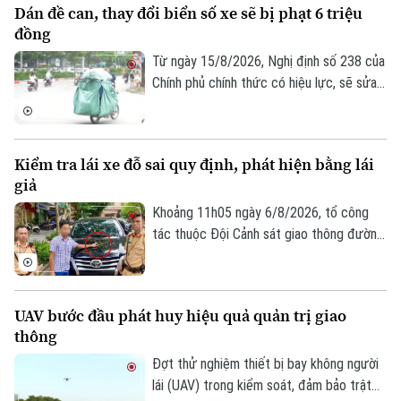
Dán đề can, thay đổi biển số xe sẽ bị phạt 6 triệu
công nghiệp".
đồng
Từ ngày 15/8/2026, Nghị định số 238 của
Chính phủ chính thức có hiệu lực, sẽ sửa
đổi, bổ sung một số điều về quy định xử
phạt vi phạm hành chính về trật tự, an
toàn giao thông trong lĩnh vực giao thông
Kiểm tra lái xe đỗ sai quy định, phát hiện bằng lái
đường bộ như: trừ điểm, phục hồi điểm
giả
giấy phép lái xe. Trong đó, đáng chú ý là
hành vi dán đề can, thay đổi biển số xe sẽ
Khoảng 11h05 ngày 6/8/2026, tổ công
Chuyên mục
bị phạt 6 triệu đồng.
tác thuộc Đội Cảnh sát giao thông đường
Thời sự
bộ số 1 Phòng Cảnh sát giao thông (Công
an thành phố Hà Nội) làm nhiệm vụ trên
phố Hai Bà Trưng đã phát hiện ô tô nhãn
Hà Nội
Hà Nội
UAV bước đầu phát huy hiệu quả quản trị giao
hiệu Toyota Fortuner, biển kiểm soát 17A-
thông
080.51 đỗ xe tại vị trí có biển cấm đỗ và
Chính trị
Nhịp sống Hà Nội
Thế giới
tiến hành kiểm tra theo quy định.
Đợt thử nghiệm thiết bị bay không người
Xã hội
lái (UAV) trong kiểm soát, đảm bảo trật
Người Hà Nội