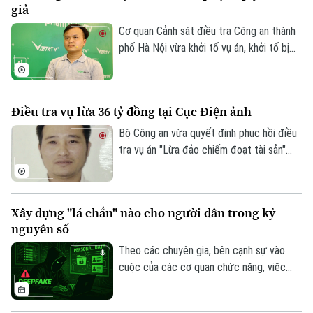
CỦA CƠ QUAN BÁO VÀ PHÁT THANH TRUYỀN HÌNH HÀ NỘI
giả
Số 3-5 Huỳnh Thúc Kháng-Phường Láng-Hà Nội
Cơ quan Cảnh sát điều tra Công an thành
phố Hà Nội vừa khởi tố vụ án, khởi tố bị
Giám đốc: VŨ MINH TUẤN
can đối với Giám đốc Công ty Điện tử
Phó Giám đốc: Nguyễn Kim Khiêm, Nguyễn Minh Đức, Nguyễn Thành Lợi
Việt KTV về tội "Xâm phạm quyền tác giả,
quyền liên quan".
Điều tra vụ lừa 36 tỷ đồng tại Cục Điện ảnh
Bộ Công an vừa quyết định phục hồi điều
tra vụ án "Lừa đảo chiếm đoạt tài sản"
xảy ra tại Trung tâm Điện ảnh chiều thứ 7,
thuộc Cục Điện ảnh, sau 15 năm lẩn tránh
của bị can.
Xây dựng "lá chắn" nào cho người dân trong kỷ
nguyên số
Theo các chuyên gia, bên cạnh sự vào
cuộc của các cơ quan chức năng, việc
nâng cao nhận thức và kỹ năng số cho
mỗi người dân chính là "lá chắn" quan