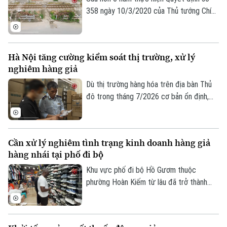
358 ngày 10/3/2020 của Thủ tướng Chính
phủ cả nước đã xóa bỏ 1.842 lối đi tự mở
nguy hiểm, góp phần kéo giảm mạnh tai
nạn giao thông đường sắt.
Hà Nội tăng cường kiểm soát thị trường, xử lý
nghiêm hàng giả
Dù thị trường hàng hóa trên địa bàn Thủ
đô trong tháng 7/2026 cơ bản ổn định,
tuy nhiên tình trạng kinh doanh hàng giả,
hàng lậu và gian lận thương mại vẫn tiềm
ẩn nhiều diễn biến phức tạp. Lực lượng
Cần xử lý nghiêm tình trạng kinh doanh hàng giả
Quản lý thị trường Hà Nội đang tiếp tục
hàng nhái tại phố đi bộ
siết chặt kiểm soát, đặc biệt là trên môi
trường thương mại điện tử.
Khu vực phố đi bộ Hồ Gươm thuộc
phường Hoàn Kiếm từ lâu đã trở thành
điểm đến văn hóa, du lịch hấp dẫn. Thế
nhưng, đằng sau sự sầm uất ấy lại là một
thực trạng đáng ngại: hàng giả, hàng nhái