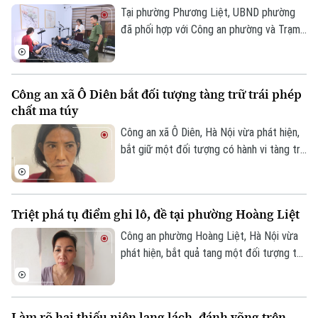
Tin tức
Đã phát sóng
phạm.
Tại phường Phương Liệt, UBND phường
đã phối hợp với Công an phường và Trạm
Golf
Sao
Y tế thành lập đoàn kiểm tra liên ngành,
tiến hành kiểm tra đột xuất nhiều cơ sở
Điện ảnh
spa, chăm sóc da và thẩm mỹ trên địa
Công an xã Ô Diên bắt đối tượng tàng trữ trái phép
bàn nhằm kịp thời phát hiện, chấn chỉnh
Thời trang
chất ma túy
các vi phạm, bảo đảm quyền lợi và an toàn
cho người dân.
Công an xã Ô Diên, Hà Nội vừa phát hiện,
Âm nhạc
bắt giữ một đối tượng có hành vi tàng trữ
trái phép chất ma túy. Đối tượng là
Nguyễn Văn Dũng, sinh năm 1979, bị phát
hiện đang tang trữ 0,441 gam heroin tại
Triệt phá tụ điểm ghi lô, đề tại phường Hoàng Liệt
khu vực ngã ba đường Thượng Hội - Tân
Lập.
Công an phường Hoàng Liệt, Hà Nội vừa
phát hiện, bắt quả tang một đối tượng tổ
chức đánh bạc dưới hình thức ghi số lô,
đề.
Làm rõ hai thiếu niên lạng lách, đánh võng trên