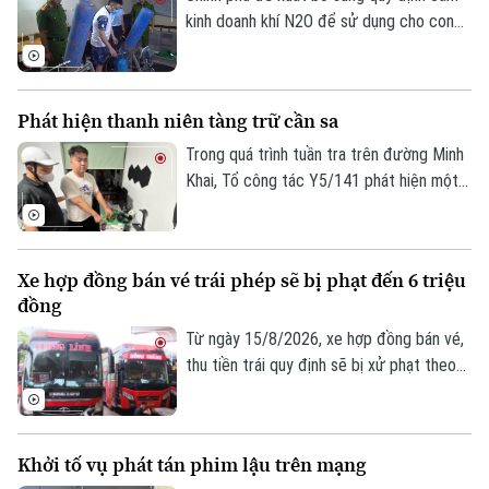
hữu bản quyền trong và ngoài nước.
kinh doanh khí N2O để sử dụng cho con
người qua đường hô hấp ngoài các mục
đích y tế, công nghệ thực phẩm, kiểm
nghiệm và nghiên cứu khoa học nhằm hạn
Phát hiện thanh niên tàng trữ cần sa
chế tình trạng lạm dụng, bảo vệ sức khỏe
cộng đồng.
Trong quá trình tuần tra trên đường Minh
Khai, Tổ công tác Y5/141 phát hiện một
nam thanh niên có biểu hiện nghi vấn, qua
đấu tranh đã thu giữ nhiều túi thảo mộc
khô nghi là cần sa tại phòng trọ của đối
Xe hợp đồng bán vé trái phép sẽ bị phạt đến 6 triệu
tượng.
đồng
Từ ngày 15/8/2026, xe hợp đồng bán vé,
thu tiền trái quy định sẽ bị xử phạt theo
Nghị định số 238/2026/NĐ-CP của Chính
phủ, sửa đổi, bổ sung Nghị định 168 về xử
phạt vi phạm hành chính trong lĩnh vực
Khởi tố vụ phát tán phim lậu trên mạng
giao thông đường bộ.