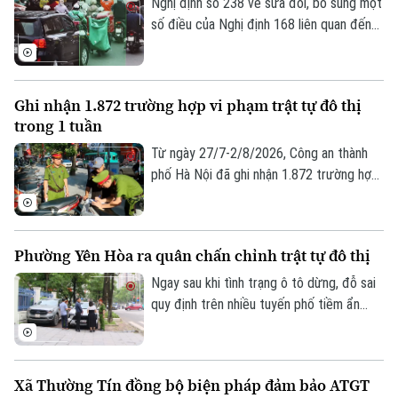
chở hàng cồng kềnh; kéo theo xe khác
Nghị định số 238 về sửa đổi, bổ sung một
hoặc vật khác khi tham gia giao thông.
số điều của Nghị định 168 liên quan đến
quy định xử phạt vi phạm hành chính về
trật tự, an toàn giao thông trong lĩnh vực
giao thông đường bộ; trừ điểm, phục hồi
Ghi nhận 1.872 trường hợp vi phạm trật tự đô thị
điểm giấy phép lái xe, sẽ chính thức có
trong 1 tuần
hiệu lực từ ngày 15/8.
Từ ngày 27/7-2/8/2026, Công an thành
phố Hà Nội đã ghi nhận 1.872 trường hợp
vi phạm thông qua hình ảnh phục vụ công
tác xử lý “phạt nguội”; đồng thời tiếp tục
thử nghiệm thiết bị bay không người lái
Phường Yên Hòa ra quân chấn chỉnh trật tự đô thị
nhằm nâng cao hiệu quả giám sát trật tự
giao thông, trật tự đô thị trên địa bàn
Ngay sau khi tình trạng ô tô dừng, đỗ sai
Thành phố.
quy định trên nhiều tuyến phố tiềm ẩn
nguy cơ ùn tắc, mất an toàn giao thông
được phản ánh, UBND phường Yên Hòa
đã chỉ đạo các lực lượng chức năng đồng
Xã Thường Tín đồng bộ biện pháp đảm bảo ATGT
loạt ra quân chấn chỉnh, xử lý nghiêm các