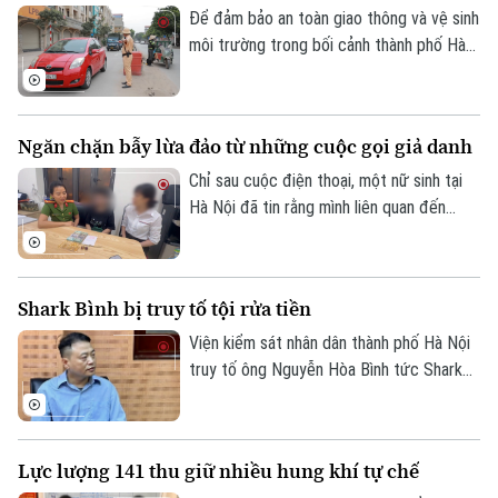
vi phạm về trật tự đô thị.
Để đảm bảo an toàn giao thông và vệ sinh
môi trường trong bối cảnh thành phố Hà
Nội hiện đang triển khai thi công nhiều
công trình trọng điểm, chính quyền xã
Thường Tín đã phối hợp với các cơ quan
Ngăn chặn bẫy lừa đảo từ những cuộc gọi giả danh
chức năng triển khai đồng bộ nhiều giải
pháp nhằm hạn chế tình trạng ô nhiễm môi
Chỉ sau cuộc điện thoại, một nữ sinh tại
trường.
Hà Nội đã tin rằng mình liên quan đến
đường dây ma túy và phải chứng minh sự
Liên hệ đường dây nóng (bấm để gọi)
trong sạch bằng cách chuyển tiền vào tài
Tòa soạn
Tòa soạn
khoản do các đối tượng chỉ định. May
Shark Bình bị truy tố tội rửa tiền
mắn, sự cảnh giác của nhân viên cửa hàng
0865.116.699 (hotline)
0865.116.699
vàng cùng sự vào cuộc kịp thời của lực
Viện kiểm sát nhân dân thành phố Hà Nội
lượng Công an đã ngăn chặn kịp thời vụ
truy tố ông Nguyễn Hòa Bình tức Shark
lừa đảo.
Bình, Chủ tịch Hội đồng quản trị Công ty
cổ phần Ngân Lượng, về tội "Rửa tiền" với
cáo buộc liên quan gần 320 tỷ đồng trong
Lực lượng 141 thu giữ nhiều hung khí tự chế
đường dây lừa đảo của Phó Đức Nam