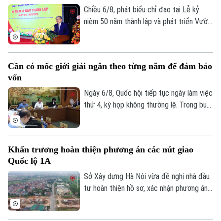
môi trường các sông nội đô như Tô Lịch,
Chiều 6/8, phát biểu chỉ đạo tại Lễ kỷ
Nhuệ và Đáy, đồng thời nâng cao khả năng
niệm 50 năm thành lập và phát triển Vườn
thích ứng với biến đổi khí hậu.
thú Hà Nội, Phó chủ tịch UBND thành phố
Hà Nội Trương Việt Dũng nhấn mạnh: Đây
không chỉ là dấu mốc để nhìn lại hành trình
Cần có mốc giới giải ngân theo từng năm để đảm bảo
xây dựng, mà còn mở ra chặng đường mới
vốn
với định hướng nơi đây sẽ trở thành một
không gian sinh thái, giáo dục và văn hóa
Ngày 6/8, Quốc hội tiếp tục ngày làm việc
giàu bản sắc của Thủ đô.
thứ 4, kỳ họp không thường lệ. Trong buổi
sáng, các đại biểu thảo luận tại tổ về chủ
trương đầu tư dự án vành đai 5 - vùng
Theo dõi Hà Nội On
Thủ đô. Tổng mức đầu tư dự án Vành đai
Khẩn trương hoàn thiện phương án các nút giao
5 - Vùng Thủ đô sơ bộ khoảng 288.268 tỷ
Quốc lộ 1A
đồng. Các đại biểu cho rằng cần có mốc
giới giải ngân theo từng năm, để đảm bảo
Sở Xây dựng Hà Nội vừa đề nghị nhà đầu
nguồn vốn cho dự án.
tư hoàn thiện hồ sơ, xác nhận phương án
tuyến các nút giao chính dọc đường Quốc
lộ 1A, tỷ lệ 1/500 thuộc Dự án đầu tư