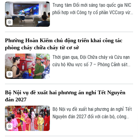
dự án xây dựng hệ thống xử lý nước thải
Trung tâm Đổi mới sáng tạo quốc gia NIC
Yên Xá. Nhiều hạng mục chưa đảm bảo an
phối hợp với Công ty cổ phần VCCorp vừa
toàn.
tổ chức họp báo công bố giải thưởng
Better Choice Awards 2026. Đây là giải
thưởng thường niên được tổ chức từ
Phường Hoàn Kiếm chủ động triển khai công tác
năm 2022 nhằm tôn vinh, khuyến khích, cổ
phòng cháy chữa cháy từ cơ sở
vũ những giá trị đổi mới sáng tạo áp dụng
trong đời sống thực phục vụ người tiêu
Thời gian qua, Đội Chữa cháy và Cứu nạn
dùng.
cứu hộ Khu vực số 7 – Phòng Cảnh sát
PCCC&CNCH – Công an thành phố Hà Nội
cùng Công an phường Hoàn Kiếm đã chủ
động triển khai nhiều giải pháp tăng
Bộ Nội vụ đề xuất hai phương án nghỉ Tết Nguyên
cường công tác phòng cháy, chữa cháy
đán 2027
và cứu nạn, cứu hộ (PCCC&CNCH) tại cơ
sở.
Bộ Nội vụ đề xuất hai phương án nghỉ Tết
Nguyên đán 2027 đối với cán bộ, công
chức, viên chức, gồm nghỉ 7 ngày hoặc
10 ngày liên tục.