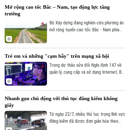
trục không gian Quốc lộ 1A gắn với chỉnh
Mở rộng cao tốc Bắc – Nam, tạo động lực tăng
trang và tái thiết đô thị theo phương
trưởng
thức đối tác công tư (PPP), loại hợp
đồng Xây dựng -Chuyển giao (BT).
Bộ Xây dựng đang nghiên cứu phương án
mở rộng tuyến cao tốc Bắc - Nam phía
Đông theo quy mô hoàn chỉnh; đồng thời,
tính toán phương án huy động nguồn lực
phù hợp nhằm bảo đảm tiến độ và hiệu
Trẻ em và những "cạm bẫy" trên mạng xã hội
quả đầu tư.
Trong dự thảo sửa đổi Nghị định 147 về
quản lý, cung cấp và sử dụng Internet, Bộ
Văn hóa, Thể thao và Du lịch đề xuất
không cho phép trẻ em dưới 16 tuổi bình
luận và chia sẻ nội dung trên mạng xã hội.
Nhanh gọn chủ động với thủ tục đăng kiểm không
Liệu đây có phải là giải pháp hiệu quả để
giấy
bảo vệ trẻ em trên không gian mạng? Hay
sẽ làm hạn chế quyền tham gia của các
Từ ngày 22/7, nhiều thủ tục trong lĩnh vực
em trong môi trường số?
đăng kiểm đã được đơn giản hóa theo
Thông tư 30/2026 của Bộ Xây dựng. Việc