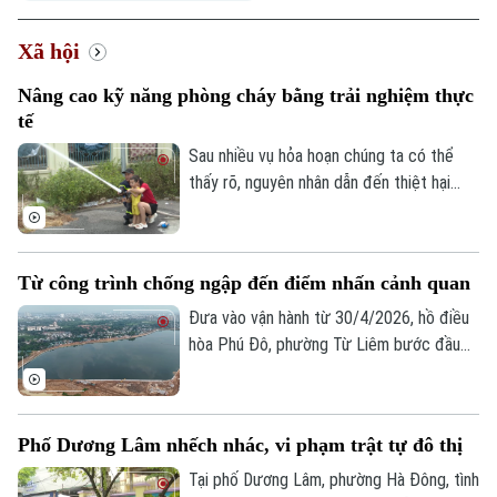
Hà Nội
Hà Nội
Xã hội
Chính trị
Nhịp sống Hà Nội
Thế giới
Nâng cao kỹ năng phòng cháy bằng trải nghiệm thực
Xã hội
Người Hà Nội
tế
Tin tức
Kinh tế
Sau nhiều vụ hỏa hoạn chúng ta có thể
An ninh trật tự
Khoảnh khắc Hà Nội
thấy rõ, nguyên nhân dẫn đến thiệt hại
Quân sự
Tin tức
Nhà đất
nghiêm trọng là do người dân thiếu kỹ
Công nghệ
Ẩm thực
Hồ sơ
năng thoát nạn, sơ cứu và xử lý tình huống
Cafe sáng
Tin tức
ban đầu. Chính vì vậy, nhiều địa phương
Tàu và Xe
Từ công trình chống ngập đến điểm nhấn cảnh quan
Người Việt 4 phương
trên địa bàn Hà Nội đang đổi mới cách
Tài chính Ngân hàng
Đầu tư
tuyên truyền phòng cháy, chữa cháy, từ
Đưa vào vận hành từ 30/4/2026, hồ điều
Ô tô
Giáo dục
nghe phổ biến sang trực tiếp trải nghiệm,
hòa Phú Đô, phường Từ Liêm bước đầu
Doanh nghiệp
Căn hộ
thực hành.
đã phát huy hiệu quả trong việc điều tiết
Tàu
Tin tức
Văn hóa
nước, góp phần giảm tình trạng ngập úng
Đất đai
Xe máy
tại khu vực phía Tây Thủ đô.
Tuyển sinh
Phố Dương Lâm nhếch nhác, vi phạm trật tự đô thị
Tin tức
Sức khỏe
Kinh nghiệm
Thị trường
Tại phố Dương Lâm, phường Hà Đông, tình
Hướng nghiệp