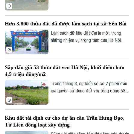
viên văn hóa nghệ thuật chuyên đề, UBND
phường Tây Hồ vừa đề xuất thành phố
xem xét bổ sung các trường hợp được
Hơn 3.800 thửa đất đã được làm sạch tại xã Yên Bài
bố trí tái định cư bằng đất tại khu Thư
Lâm. Đây được kỳ vọng sẽ góp phần tháo
Làm sạch dữ liệu đất đai là một trong
Theo dõi Hà Nội On
gỡ những vướng mắc trong công tác bồi
những nhiệm vụ trọng tâm của Hà Nội
thường, hỗ trợ và tái định cư.
nhằm thúc đẩy chuyển đổi số và nâng cao
hiệu quả quản lý. Hưởng ứng "Chiến dịch
45 ngày", xã Yên Bài đã huy động cả hệ
Sắp đấu giá 53 thửa đất ven Hà Nội, khởi điểm hơn
thống chính trị vào cuộc, từng bước
4,5 triệu đồng/m2
chuẩn hóa dữ liệu đất đai trên địa bàn.
Trong tháng 8, dự kiến sẽ có 2 phiên đấu
giá quyền sử dụng đất với tổng cộng 53
thửa đất được đưa ra đấu giá tại xã Phú
Xuyên và xã Quốc Oai, thành phố Hà Nội.
Khu đất tái định cư cho dự án cầu Trần Hưng Đạo,
Tứ Liên đồng loạt xây dựng