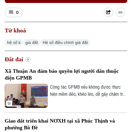
0
Từ khoá
hệ số k
giá đất
Hệ số điều chỉnh giá đất
Đất đai
Xã Thuận An đảm bảo quyền lợi người dân thuộc
diện GPMB
Chuyên mục
Công tác GPMB nếu không được thực
Thời sự
hiện mềm dẻo, khéo léo, dễ gây chậm trễ,
trở ngại ảnh hưởng đến tiến độ và hiệu
Hà Nội
Hà Nội
quả đầu tư. Về vấn đề này, thời gian qua,
xã Thuận An đã có nhiều cách làm linh
Chính trị
Giao đất triển khai NƠXH tại xã Phúc Thịnh và
hoạt, hiệu quả trong công tác giải phóng
Nhịp sống Hà Nội
Thế giới
phường Bồ Đề
mặt bằng trên địa bàn, không chỉ đẩy