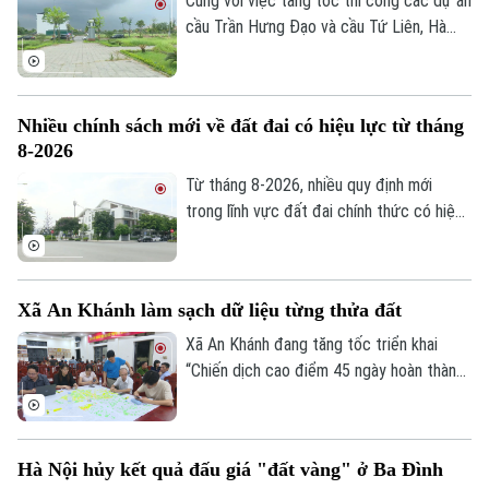
Cùng với việc tăng tốc thi công các dự án
cầu Trần Hưng Đạo và cầu Tứ Liên, Hà
Nội đang khẩn trương hoàn thiện các khu
tái định cư để người dân sớm ổn định nơi
ở sau khi bàn giao mặt bằng thực hiện 2
Nhiều chính sách mới về đất đai có hiệu lực từ tháng
dự án nói trên.
8-2026
Từ tháng 8-2026, nhiều quy định mới
trong lĩnh vực đất đai chính thức có hiệu
lực, với điểm nhấn là tăng phân cấp cho
chính quyền cơ sở và hoàn thiện cơ chế
xử lý vi phạm. Những chính sách này được
Liên hệ đường dây nóng (bấm để gọi)
Xã An Khánh làm sạch dữ liệu từng thửa đất
kỳ vọng sẽ nâng cao hiệu lực quản lý nhà
Tòa soạn
Tòa soạn
nước, đồng thời tạo thuận lợi hơn cho
Xã An Khánh đang tăng tốc triển khai
người dân và doanh nghiệp trong quá trình
“Chiến dịch cao điểm 45 ngày hoàn thành
0865.116.699 (hotline)
0865.116.699
thực hiện các thủ tục về đất đai.
cơ sở dữ liệu đất đai”. Việc chuẩn hóa,
đồng bộ thông tin không chỉ phục vụ quản
lý hiệu quả hơn, mà còn tạo nền tảng cho
Hà Nội hủy kết quả đấu giá "đất vàng" ở Ba Đình
chính quyền số, nâng cao chất lượng phục