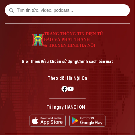
phép số: Số 63/GP-TTDT, cấp ngày 10/05/2023
các cuộc đấu giá quyền sử dụng đất ở
TRANG THÔNG TIN ĐIỆN TỬ
nhằm siết kỷ cương, ngăn chặn tình trạng
đầu cơ, trục lợi.
CỦA CƠ QUAN BÁO VÀ PHÁT THANH TRUYỀN HÌNH HÀ NỘI
Số 3-5 Huỳnh Thúc Kháng-Phường Láng-Hà Nội
TRANG THÔNG TIN ĐIỆN TỬ
BÁO VÀ PHÁT THANH
Giám đốc: VŨ MINH TUẤN
& TRUYỀN HÌNH HÀ NỘI
Phó Giám đốc: Nguyễn Kim Khiêm, Nguyễn Minh Đức, Nguyễn Thành Lợi
Giới thiệu
Điều khoản sử dụng
Chính sách bảo mật
Theo dõi Hà Nội On
Tải ngay HANOI ON