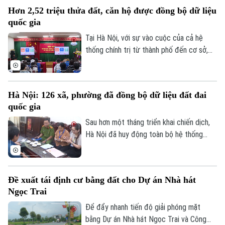
trương rà soát, cập nhật tiến độ và gửi
Tư vấn sức khỏe
Hơn 2,52 triệu thửa đất, căn hộ được đồng bộ dữ liệu
Quần vợt
báo cáo trước ngày 8/8.
Tin tức
Đã phát sóng
quốc gia
Golf
Tại Hà Nội, với sự vào cuộc của cả hệ
Sao
thống chính trị từ thành phố đến cơ sở,
nhiều kết quả quan trọng đã được ghi
Điện ảnh
nhận, tạo tiền đề hoàn thành mục tiêu xây
dựng cơ sở dữ liệu đất đai thống nhất,
Thời trang
Hà Nội: 126 xã, phường đã đồng bộ dữ liệu đất đai
đồng bộ trên toàn địa bàn.
quốc gia
Âm nhạc
Sau hơn một tháng triển khai chiến dịch,
Hà Nội đã huy động toàn bộ hệ thống
chính trị tham gia thực hiện nhiệm vụ. Sở
Nông nghiệp và Môi trường đã thành lập
các tổ công tác trực tiếp xuống cơ sở,
Đề xuất tái định cư bằng đất cho Dự án Nhà hát
cung cấp hơn 10.000 tài khoản và các
Ngọc Trai
phần mềm hỗ trợ cho 126 xã, phường.
Để đẩy nhanh tiến độ giải phóng mặt
bằng Dự án Nhà hát Ngọc Trai và Công