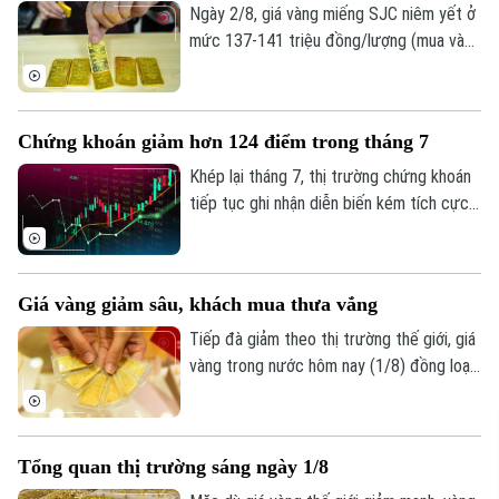
lập dự phòng rủi ro có sự phân hóa đáng
Ngày 2/8, giá vàng miếng SJC niêm yết ở
kể.
mức 137-141 triệu đồng/lượng (mua vào
- bán ra), giảm 900.000 đồng một lượng ở
cả hai chiều so với ngày 1/8.
Chứng khoán giảm hơn 124 điểm trong tháng 7
Khép lại tháng 7, thị trường chứng khoán
tiếp tục ghi nhận diễn biến kém tích cực
dù chỉ số VN-Index đã phục hồi trong
tuần giao dịch cuối cùng. Tính chung cả
tháng, VN-Index giảm hơn 124 điểm,
Giá vàng giảm sâu, khách mua thưa vắng
tương đương 6,68%, đánh dấu tháng giảm
điểm thứ hai liên tiếp.
Tiếp đà giảm theo thị trường thế giới, giá
vàng trong nước hôm nay (1/8) đồng loạt
đi xuống. Tuy nhiên, trái với những đợt
giảm giá trước, lượng khách đến mua
vàng khá thưa vắng.
Tổng quan thị trường sáng ngày 1/8