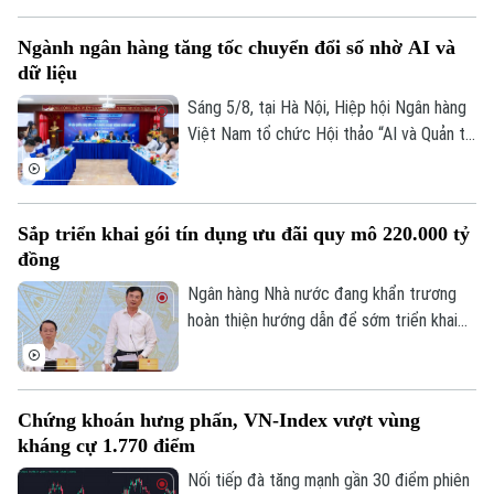
VN-Index đã chững lại nhịp tăng thì HNX-
index vẫn khá tích cực. Kết thúc phiên
Ngành ngân hàng tăng tốc chuyển đổi số nhờ AI và
giao dịch, VN-index giảm 0,77 điểm
dữ liệu
(0,04%) xuống còn 1776,46 điểm. HNX-
index tăng 7,18 điểm (2,51%) lên 293,59
Sáng 5/8, tại Hà Nội, Hiệp hội Ngân hàng
điểm.
Việt Nam tổ chức Hội thảo “AI và Quản trị
dữ liệu trong hoạt động ngân hàng” với sự
tham gia của đại diện Ngân hàng Nhà
nước, các bộ, ngành, ngân hàng thương
Sắp triển khai gói tín dụng ưu đãi quy mô 220.000 tỷ
mại, doanh nghiệp công nghệ và chuyên
đồng
gia trong lĩnh vực AI.
Ngân hàng Nhà nước đang khẩn trương
hoàn thiện hướng dẫn để sớm triển khai
chương trình tín dụng ưu đãi quy mô
khoảng 220.000 tỷ đồng dành cho doanh
nghiệp nhỏ và vừa thuộc các lĩnh vực ưu
Chứng khoán hưng phấn, VN-Index vượt vùng
tiên. Đây là thông tin được Phó Thống
kháng cự 1.770 điểm
đốc Ngân hàng Nhà nước Phạm Thanh Hà
cho biết tại Họp báo Chính phủ thường kỳ
Nối tiếp đà tăng mạnh gần 30 điểm phiên