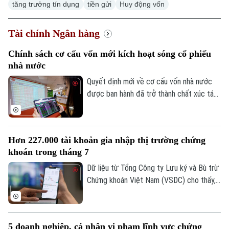
Hà Nội
Hà Nội
tăng trưởng tín dụng
tiền gửi
Huy động vốn
Chính trị
Nhịp sống Hà Nội
Tài chính Ngân hàng
Thế giới
Xã hội
Chính sách cơ cấu vốn mới kích hoạt sóng cổ phiếu
Người Hà Nội
Tin tức
Kinh tế
nhà nước
An ninh trật tự
Khoảnh khắc Hà Nội
Quyết định mới về cơ cấu vốn nhà nước
Quân sự
Tin tức
Nhà đất
được ban hành đã trở thành chất xúc tác
Công nghệ
Ẩm thực
giúp nhóm cổ phiếu doanh nghiệp nhà
Hồ sơ
Cafe sáng
nước bứt phá trong phiên hôm nay, 07/08.
Tin tức
Tàu và Xe
Hàng loạt mã tăng kịch trần, góp phần
Người Việt 4 phương
Tài chính Ngân hàng
Hơn 227.000 tài khoản gia nhập thị trường chứng
Đầu tư
đưa VN-Index đảo chiều đi lên.
Ô tô
Giáo dục
khoán trong tháng 7
Doanh nghiệp
Căn hộ
Dữ liệu từ Tổng Công ty Lưu ký và Bù trừ
Tàu
Tin tức
Văn hóa
Chứng khoán Việt Nam (VSDC) cho thấy,
Đất đai
số tài khoản chứng khoán tiếp tục đi lên
Xe máy
Tuyển sinh
trong bối cảnh thị trường trải qua một
Tin tức
Sức khỏe
Kinh nghiệm
tháng biến động mạnh. Tính đến cuối
Thị trường
Hướng nghiệp
5 doanh nghiệp, cá nhân vi phạm lĩnh vực chứng
Làng nghề