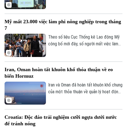
cuộc bầu cử giữa nhiệm kỳ vào tháng 11
tới, ngày 7/8, tại bang Michigan, các ứng
cử viên chủ chốt của đảng đã tập hợp tại
Mỹ mất 23.000 việc làm phi nông nghiệp trong tháng
thành phố Detroit, thể hiện sự đoàn kết
7
và đẩy mạnh chiến dịch vận động cử tri.
Theo số liệu Cục Thống kê Lao động Mỹ
công bố mới đây, số người mất việc làm
trong lĩnh vực phi nông nghiệp tại nước
này lên tới 23.000 trường hợp trong tháng
7, trái với dự báo về xu hướng tăng trước
Iran, Oman hoàn tất khuôn khổ thỏa thuận về eo
đó.
Chuyên mục
biển Hormuz
Iran và Oman đã hoàn tất khuôn khổ chung
Thời sự
của một thỏa thuận về quản lý hoạt động
hàng hải qua eo biển Hormuz, mở ra triển
Hà Nội
Hà Nội
vọng khôi phục hoạt động vận tải thương
mại qua tuyến hàng hải chiến lược này.
Chính trị
Nhịp sống Hà Nội
Croatia: Độc đáo trải nghiệm cưỡi ngựa dưới nước
Thế giới
để tránh nóng
Xã hội