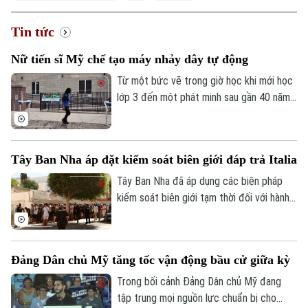
Tin tức
Nữ tiến sĩ Mỹ chế tạo máy nhảy dây tự động
Từ một bức vẽ trong giờ học khi mới học
lớp 3 đến một phát minh sau gần 40 năm
theo đuổi, nữ tiến sĩ người Mỹ Tahira Reid
Smith đã biến giấc mơ thời thơ ấu thành
hiện thực. Cỗ máy xoay dây nhảy tự động
Tây Ban Nha áp đặt kiểm soát biên giới đáp trả Italia
mang tên Jump Dreams không chỉ mở ra
trải nghiệm mới cho người yêu thích môn
Tây Ban Nha đã áp dụng các biện pháp
nhảy dây đôi mà còn truyền cảm hứng về
kiểm soát biên giới tạm thời đối với hành
sức mạnh của những ước mơ được nuôi
khách đến từ Italia. Động thái được
dưỡng bằng sự kiên trì.
Madrid đưa ra sau khi Rome siết kiểm
soát đi lại liên quan đến cuộc khủng
Đảng Dân chủ Mỹ tăng tốc vận động bầu cử giữa kỳ
hoảng di cư tại Ceuta, vùng lãnh thổ của
Tây Ban Nha ở Bắc Phi.
Trong bối cảnh Đảng Dân chủ Mỹ đang
tập trung mọi nguồn lực chuẩn bị cho