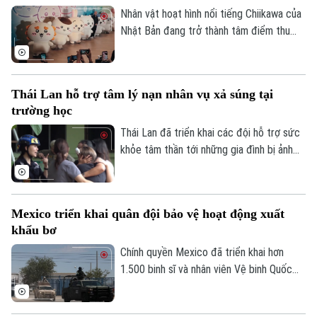
Nhân vật hoạt hình nổi tiếng Chiikawa của
Nhật Bản đang trở thành tâm điểm thu
hút đông đảo người hâm mộ tại Hong
Kong (Trung Quốc) với một triển lãm nghệ
thuật quy mô lớn. Sự kiện mang đến
Thái Lan hỗ trợ tâm lý nạn nhân vụ xả súng tại
không gian trải nghiệm đa giác quan, kết
trường học
hợp giữa nghệ thuật, âm nhạc và các mô
hình khổng lồ, góp phần thúc đẩy du lịch
Thái Lan đã triển khai các đội hỗ trợ sức
văn hóa và kinh tế sáng tạo.
khỏe tâm thần tới những gia đình bị ảnh
hưởng sau vụ xả súng tại một trường học
ở tỉnh Nonthaburi, khiến nhiều người thiệt
mạng và bị thương.
Mexico triển khai quân đội bảo vệ hoạt động xuất
khẩu bơ
Chính quyền Mexico đã triển khai hơn
1.500 binh sĩ và nhân viên Vệ binh Quốc
gia tới bang Michoacan – khu vực sản
xuất bơ trọng điểm ở miền Tây nước này,