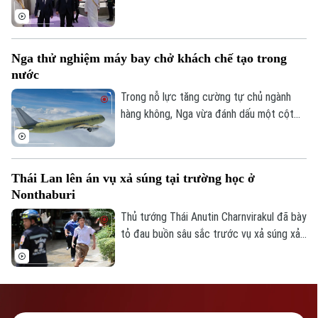
phòng thủ chung tại thành phố Jeddah
TRANG THÔNG TIN ĐIỆN TỬ
của Saudi Arabia, nhằm tăng cường quan
CỦA CƠ QUAN BÁO VÀ PHÁT THANH TRUYỀN HÌNH HÀ NỘI
hệ an ninh giữa ba nước.
Nga thử nghiệm máy bay chở khách chế tạo trong
Số 3-5 Huỳnh Thúc Kháng-Phường Láng-Hà Nội
nước
Giám đốc: VŨ MINH TUẤN
Trong nỗ lực tăng cường tự chủ ngành
Phó Giám đốc: Nguyễn Kim Khiêm, Nguyễn Minh Đức, Nguyễn Thành Lợi
hàng không, Nga vừa đánh dấu một cột
mốc mới khi chiếc máy bay chở khách
MS-21, được chế tạo hoàn toàn trong
nước, thực hiện thành công chuyến bay
Thái Lan lên án vụ xả súng tại trường học ở
đầu tiên.
Nonthaburi
Thủ tướng Thái Anutin Charnvirakul đã bày
tỏ đau buồn sâu sắc trước vụ xả súng xảy
ra vào sáng 7/8 theo giờ địa phương, tại
trường Thepsirin, tỉnh Nonthaburi, khiến ít
nhất 8 người thiệt mạng bao gồm cả nghi
phạm và 22 người khác bị thương.