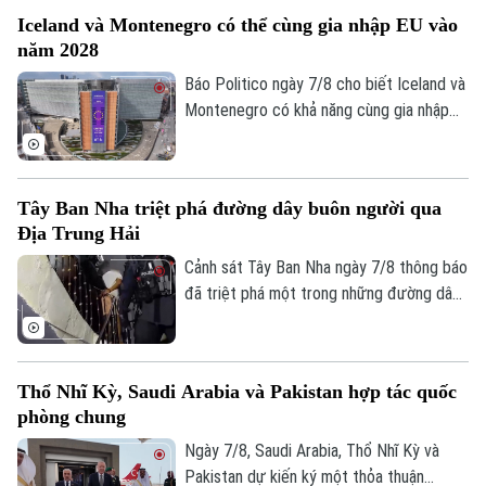
nhằm ngăn chặn tình trạng tống tiền và
Iceland và Montenegro có thể cùng gia nhập EU vào
bạo lực của các băng nhóm tội phạm ảnh
năm 2028
hưởng tới hoạt động xuất khẩu quả bơ
sang Mỹ.
Báo Politico ngày 7/8 cho biết Iceland và
Montenegro có khả năng cùng gia nhập
Liên minh châu Âu (EU) vào năm 2028.
Kịch bản này sẽ phụ thuộc vào kết quả
cuộc trưng cầu dân ý tại Iceland về việc
Tây Ban Nha triệt phá đường dây buôn người qua
nối lại đàm phán gia nhập EU vào cuối
Địa Trung Hải
tháng này.
Cảnh sát Tây Ban Nha ngày 7/8 thông báo
đã triệt phá một trong những đường dây
buôn người lớn nhất hoạt động trên tuyến
Địa Trung Hải, bắt giữ 78 đối tượng và
thu giữ 18 tàu cao tốc.
Thổ Nhĩ Kỳ, Saudi Arabia và Pakistan hợp tác quốc
phòng chung
Bản quyền thuộc về Cơ quan Báo và Phát thanh Truyền hình Hà Nội Giấy
Ngày 7/8, Saudi Arabia, Thổ Nhĩ Kỳ và
phép số: Số 63/GP-TTDT, cấp ngày 10/05/2023
Pakistan dự kiến ký một thỏa thuận