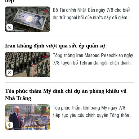
tiếp
sản văn hóa bị buôn lậu trái phép của
Tư vấn sức khỏe
Quần vợt
Tin tức
chính phủ Pakistan.
Bộ Tài chính Nhật Bản ngày 7/8 cho biết
Đã phát sóng
dự trữ ngoại hối của nước này đã giảm
Golf
Sao
tháng thứ ba liên tiếp trong tháng 7.
Điện ảnh
Iran khẳng định vượt qua sức ép quân sự
Thời trang
Tổng thống Iran Masoud Pezeshkian ngày
7/8 tuyên bố Tehran đã ngăn chặn thành
Âm nhạc
công nỗ lực của các đối thủ nhằm làm suy
yếu và gây bất ổn cho đất nước này bằng
sức ép quân sự. Tuyên bố được đưa ra
Tòa phúc thẩm Mỹ đình chỉ dự án phòng khiêu vũ
trong bối cảnh xung đột giữa Iran với Mỹ
Nhà Trắng
và Israel vẫn tiếp diễn.
Tòa phúc thẩm liên bang Mỹ ngày 7/8
tiếp tục yêu cầu chính quyền Tổng thống
Donald Trump dừng thi công phòng khiêu
vũ trị giá 400 triệu USD tại Nhà Trắng.
Phán quyết là một trở ngại đáng kể đối