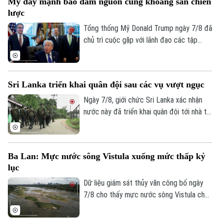
Mỹ đẩy mạnh bảo đảm nguồn cung khoáng sản chiến
được siết chặt, đánh dấu một dấu mốc
lược
chưa từng có trong lịch sử chính trị nước
này.
Tổng thống Mỹ Donald Trump ngày 7/8 đã
chủ trì cuộc gặp với lãnh đạo các tập
đoàn khai khoáng lớn, trong bối cảnh
Theo dõi Hà Nội On
Washington đẩy mạnh chiến lược bảo
đảm nguồn cung khoáng sản quan trọng
Sri Lanka triển khai quân đội sau các vụ vượt ngục
phục vụ quốc phòng và giảm phụ thuộc
vào chuỗi cung ứng từ Trung Quốc.
Ngày 7/8, giới chức Sri Lanka xác nhận
nước này đã triển khai quân đội tới nhà tù
chính ở thành phố Colombo và hai nhà tù
khác, sau vụ vượt ngục bất thành khiến ba
phạm nhân thiệt mạng và 23 người bị
Ba Lan: Mực nước sông Vistula xuống mức thấp kỷ
thương.
lục
Dữ liệu giám sát thủy văn công bố ngày
7/8 cho thấy mực nước sông Vistula chảy
qua thủ đô Warsaw của Ba Lan đã giảm
xuống mức thấp nhất kể từ khi công tác