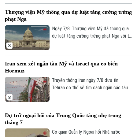
đo đạc được triển khai.
Thượng viện Mỹ thông qua dự luật tăng cường trừng
phạt Nga
Ngày 7/8, Thượng viện Mỹ đã thông qua
dự luật tăng cường trừng phạt Nga với tỷ
lệ 86 phiếu thuận và 11 phiếu chống trong
phiên họp cuối cùng trước kỳ nghỉ hè.
Iran xem xét ngăn tàu Mỹ và Israel qua eo biển
Hormuz
Truyền thông Iran ngày 7/8 đưa tin
Tehran có thể sẽ tìm cách ngăn các tàu
của Mỹ và Israel đi qua eo biển Hormuz
theo khuôn khổ thỏa thuận hợp tác với
Oman nhằm mở lại tuyến hàng hải chiến
Dự trữ ngoại hối của Trung Quốc tăng nhẹ trong
lược này cho hoạt động thương mại.
tháng 7
Cơ quan Quản lý Ngoại hối Nhà nước