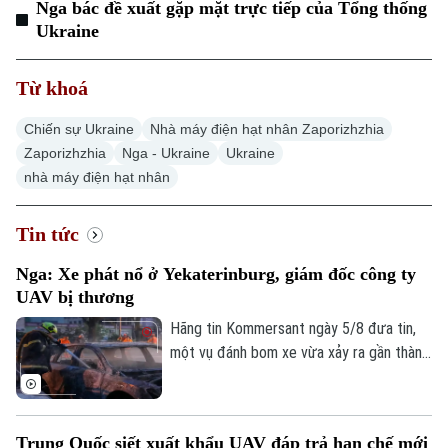
Nga bác đề xuất gặp mặt trực tiếp của Tổng thống
Ukraine
Hà Nội
Hà Nội
Chính trị
Từ khoá
Nhịp sống Hà Nội
Thế giới
Xã hội
Chiến sự Ukraine
Nhà máy điện hạt nhân Zaporizhzhia
Người Hà Nội
Tin tức
Zaporizhzhia
Nga - Ukraine
Ukraine
Kinh tế
An ninh trật tự
nhà máy điện hạt nhân
Khoảnh khắc Hà Nội
Quân sự
Tin tức
Nhà đất
Công nghệ
Ẩm thực
Tin tức
Hồ sơ
Cafe sáng
Tin tức
Tàu và Xe
Nga: Xe phát nổ ở Yekaterinburg, giám đốc công ty
Người Việt 4 phương
UAV bị thương
Tài chính Ngân hàng
Đầu tư
Ô tô
Giáo dục
Hãng tin Kommersant ngày 5/8 đưa tin,
Doanh nghiệp
một vụ đánh bom xe vừa xảy ra gần thành
Căn hộ
Tàu
phố Yekaterinburg, Nga, khiến một giám
Tin tức
Văn hóa
đốc nhà máy sản xuất máy bay không
Đất đai
Xe máy
người lái (UAV) bị thương nặng trong khi
Tuyển sinh
Tin tức
Sức khỏe
Trung Quốc siết xuất khẩu UAV đáp trả hạn chế mới
Kinh nghiệm