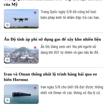
tài xế thiệt mạng. Đây là vụ tấn công thứ
Thị trường
của Mỹ
Hướng nghiệp
hai nhằm vào các nhà sản xuất UAV của
Làng nghề
Y tế
Nga chỉ trong vòng một tuần qua.
Thể thao
Trung Quốc ngày 5/8 đã công bố loạt
Đánh giá
biện pháp kinh tế nhằm đáp trả các hạn
Di tích
Dinh dưỡng
chế mới của Mỹ, trong đó có việc siết
Bóng đá
Giải trí
xuất khẩu thiết bị bay không người lái
Tư vấn sức khỏe
(UAV) và đưa 6 thực thể của Mỹ vào danh
Quần vợt
Tin tức
Đã phát sóng
Ấn Độ tính áp phí sử dụng gas để xây kho nhiên liệu
sách trả đũa.
Golf
Ấn Độ đang xem xét thu phí người sử
Sao
dụng khí đốt tự nhiên và gas nấu ăn để
huy động nguồn vốn cho kế hoạch xây
Điện ảnh
dựng kho dự trữ nhiên liệu chiến lược trị
giá 42 tỷ USD.
Thời trang
Iran và Oman thống nhất lộ trình hàng hải qua eo
biển Hormuz
Âm nhạc
Iran ngày 5/8 cho biết đã đạt được thống
nhất với Oman về các thông số địa lý của
tuyến hàng hải mới qua eo biển Hormuz -
một trong những tuyến vận tải năng lượng