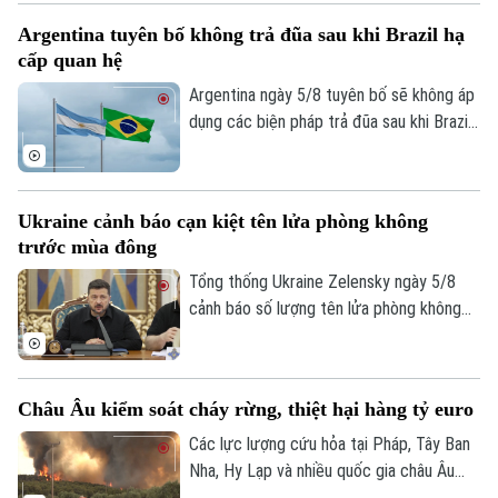
quan trọng nhất thế giới.
Argentina tuyên bố không trả đũa sau khi Brazil hạ
cấp quan hệ
Argentina ngày 5/8 tuyên bố sẽ không áp
dụng các biện pháp trả đũa sau khi Brazil
hạ cấp quan hệ song phương xuống cấp
Đại biện lâm thời. Buenos Aires cho rằng,
đây là quyết định đơn phương của Brasilia
Ukraine cảnh báo cạn kiệt tên lửa phòng không
và khẳng định không muốn làm gia tăng
trước mùa đông
căng thẳng giữa hai nước láng giềng.
Tổng thống Ukraine Zelensky ngày 5/8
cảnh báo số lượng tên lửa phòng không
mà các đồng minh cung cấp cho nước này
Theo dõi Hà Nội On
đã sụt giảm nghiêm trọng, chỉ bằng 1/3
so với năm ngoái. Tuyên bố được đưa ra
Châu Âu kiểm soát cháy rừng, thiệt hại hàng tỷ euro
vào thời điểm Nga đang gia tăng các
cuộc tập kích vào nhiều thành phố của
Các lực lượng cứu hỏa tại Pháp, Tây Ban
Ukraine, trong khi hệ thống phòng không
Nha, Hy Lạp và nhiều quốc gia châu Âu
của Kiev nhiều lần bất lực trước tên lửa
đang từng bước khống chế các vụ cháy