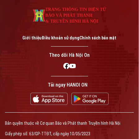
TRANG THÔNG TIN ĐIỆN TỬ
Phó Giám đốc: Nguyễn Kim Khiêm, Nguyễn Minh Đức, Nguyễn Thành Lợi
BÁO VÀ PHÁT THANH
& TRUYỀN HÌNH HÀ NỘI
Giới thiệu
Điều khoản sử dụng
Chính sách bảo mật
Theo dõi Hà Nội On
Tải ngay HANOI ON
Bản quyền thuộc về Cơ quan Báo và Phát thanh Truyền hình Hà Nội
Giấy phép số: 63/GP-TTĐT, cấp ngày 10/05/2023