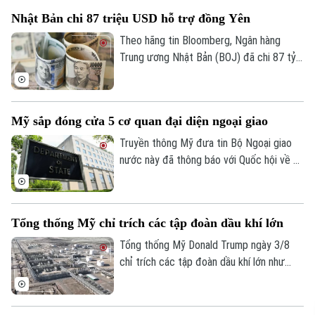
cho rằng sự hiện diện của các lực lượng
Nhật Bản chi 87 triệu USD hỗ trợ đồng Yên
bên ngoài khu vực chỉ làm gia tăng bất ổn.
Theo hãng tin Bloomberg, Ngân hàng
Trung ương Nhật Bản (BOJ) đã chi 87 tỷ
USD để ngăn đà lao dốc của đồng yên.
Hoạt động can thiệp diễn ra trong hai
ngày 30 và 31/7, với ước tính BOJ đã chi
Mỹ sắp đóng cửa 5 cơ quan đại diện ngoại giao
khoảng 53 tỷ USD trong ngày 30/7 và 34
tỷ USD trong ngày 31/7.
Truyền thông Mỹ đưa tin Bộ Ngoại giao
nước này đã thông báo với Quốc hội về kế
hoạch đóng cửa 5 cơ quan đại diện ngoại
giao ở nước ngoài, thu hẹp đáng kể so với
đề xuất ban đầu.
Tổng thống Mỹ chỉ trích các tập đoàn dầu khí lớn
Tổng thống Mỹ Donald Trump ngày 3/8
chỉ trích các tập đoàn dầu khí lớn như
Chevron và Exxon Mobil vì thu lợi nhuận
quá cao, đồng thời kêu gọi ngành năng
lượng góp phần kiềm chế giá nhiên liệu