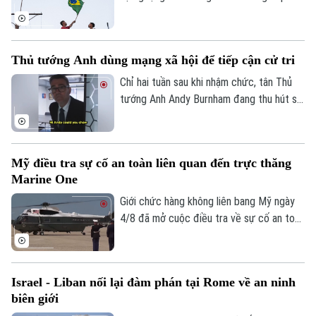
thực thi thỏa thuận ngừng bắn giữa các
biện lâm thời. Diễn biến này đánh dấu rạn
bên.
nứt nghiêm trọng giữa hai nền kinh tế lớn
nhất Mỹ Latinh. Trong bối cảnh lãnh đạo
Thủ tướng Anh dùng mạng xã hội để tiếp cận cử tri
hai nước chưa từng tổ chức bất kỳ cuộc
gặp song phương nào kể từ khi Tổng
Chỉ hai tuần sau khi nhậm chức, tân Thủ
thống Argentina Javier Milei nhậm chức
tướng Anh Andy Burnham đang thu hút sự
hồi cuối năm 2023.
chú ý trên nhiều nền tảng mạng xã hội với
phong cách giao tiếp gần gũi, trong bối
cảnh các đảng dân túy tại Anh đẩy mạnh
Mỹ điều tra sự cố an toàn liên quan đến trực thăng
gia tăng ảnh hưởng trong không gian trực
Marine One
tuyến.
Giới chức hàng không liên bang Mỹ ngày
4/8 đã mở cuộc điều tra về sự cố an toàn
không lưu liên quan đến trực thăng
Marine One chở Tổng thống Donald
Trump.
Israel - Liban nối lại đàm phán tại Rome về an ninh
biên giới