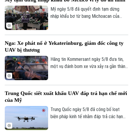
72.000 người di cư đổ bộ trong một tuần
qua đã khiến các trung tâm tiếp nhận tại
Mỹ ngày 5/8 đã quyết định tạm dừng
đây rơi vào trạng thái quá tải nghiêm
nhập khẩu bơ từ bang Michoacan của
trọng.
Mexico sau khi các nhân viên kiểm tra của
Bộ Nông nghiệp Mỹ (USDA) tại địa
phương này phải ngừng làm việc do các
Nga: Xe phát nổ ở Yekaterinburg, giám đốc công ty
nguy cơ mất an ninh.
UAV bị thương
Hãng tin Kommersant ngày 5/8 đưa tin,
một vụ đánh bom xe vừa xảy ra gần thành
Chuyên mục
phố Yekaterinburg, Nga, khiến một giám
đốc nhà máy sản xuất máy bay không
Thời sự
người lái (UAV) bị thương nặng trong khi
Trung Quốc siết xuất khẩu UAV đáp trả hạn chế mới
tài xế thiệt mạng. Đây là vụ tấn công thứ
Hà Nội
Hà Nội
của Mỹ
hai nhằm vào các nhà sản xuất UAV của
Nga chỉ trong vòng một tuần qua.
Trung Quốc ngày 5/8 đã công bố loạt
Chính trị
Nhịp sống Hà Nội
Thế giới
biện pháp kinh tế nhằm đáp trả các hạn
chế mới của Mỹ, trong đó có việc siết
Xã hội
Người Hà Nội
Tin tức
xuất khẩu thiết bị bay không người lái
Kinh tế