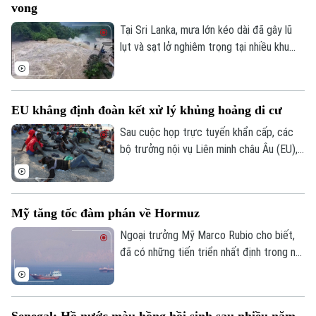
vong
Tại Sri Lanka, mưa lớn kéo dài đã gây lũ
lụt và sạt lở nghiêm trọng tại nhiều khu
vực, khiến ít nhất 5 người thiệt mạng, 3
người bị thương, 2 người mất tích và gần
2.000 người phải sơ tán.
EU khẳng định đoàn kết xử lý khủng hoảng di cư
Sau cuộc họp trực tuyến khẩn cấp, các
bộ trưởng nội vụ Liên minh châu Âu (EU),
ngày 4/8, khẳng định đoàn kết mạnh mẽ
với Tây Ban Nha trước việc làn sóng
người di cư ồ ạt tràn vào vùng lãnh thổ
Mỹ tăng tốc đàm phán về Hormuz
Ceuta của nước này.
Ngoại trưởng Mỹ Marco Rubio cho biết,
đã có những tiến triển nhất định trong nỗ
lực nhằm bảo đảm tự do hàng hải qua eo
biển Hormuz, song Mỹ và Iran vẫn chưa
đạt được thỏa thuận cuối cùng.