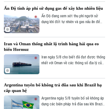
An ninh trật tự
(UAV) và đưa 6 thực thể của Mỹ vào danh
Khoảnh khắc Hà Nội
Ấn Độ tính áp phí sử dụng gas để xây kho nhiên liệu
Quân sự
sách trả đũa.
Tin tức
Nhà đất
Công nghệ
Ấn Độ đang xem xét thu phí người sử
Ẩm thực
Hồ sơ
dụng khí đốt tự nhiên và gas nấu ăn để
Cafe sáng
Tin tức
Tàu và Xe
huy động nguồn vốn cho kế hoạch xây
Người Việt 4 phương
dựng kho dự trữ nhiên liệu chiến lược trị
Tài chính Ngân hàng
Đầu tư
giá 42 tỷ USD.
Ô tô
Giáo dục
Iran và Oman thống nhất lộ trình hàng hải qua eo
Doanh nghiệp
Căn hộ
biển Hormuz
Tàu
Tin tức
Văn hóa
Iran ngày 5/8 cho biết đã đạt được thống
Đất đai
Xe máy
nhất với Oman về các thông số địa lý của
Tuyển sinh
Tin tức
Sức khỏe
tuyến hàng hải mới qua eo biển Hormuz -
Kinh nghiệm
Thị trường
một trong những tuyến vận tải năng lượng
Hướng nghiệp
Làng nghề
quan trọng nhất thế giới.
Y tế
Thể thao
Đánh giá
Argentina tuyên bố không trả đũa sau khi Brazil hạ
Di tích
cấp quan hệ
Dinh dưỡng
Bóng đá
Giải trí
Argentina ngày 5/8 tuyên bố sẽ không áp
Tư vấn sức khỏe
dụng các biện pháp trả đũa sau khi Brazil
Quần vợt
Tin tức