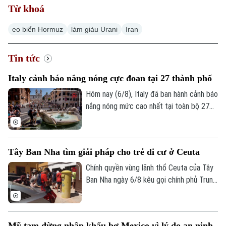
Từ khoá
eo biển Hormuz
làm giàu Urani
Iran
Tin tức
Italy cảnh báo nắng nóng cực đoan tại 27 thành phố
Hôm nay (6/8), Italy đã ban hành cảnh báo
nắng nóng mức cao nhất tại toàn bộ 27
thành phố lớn, khi nước này tiếp tục hứng
chịu đợt nắng nóng gay gắt thứ tư trong
mùa hè năm nay.
Tây Ban Nha tìm giải pháp cho trẻ di cư ở Ceuta
Chính quyền vùng lãnh thổ Ceuta của Tây
Ban Nha ngày 6/8 kêu gọi chính phủ Trung
ương hỗ trợ di dời hơn 1.100 trẻ vị thành
niên di cư không có người đi kèm vào đất
liền. Động thái này diễn ra sau khi làn sóng
Mỹ tạm dừng nhập khẩu bơ Mexico vì lý do an ninh