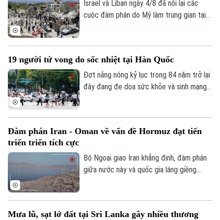
Israel và Liban ngày 4/8 đã nối lại các
cuộc đàm phán do Mỹ làm trung gian tại
thủ đô Rome (Italy), nhằm thúc đẩy các
thỏa thuận an ninh dọc khu vực biên giới
và triển khai khuôn khổ thỏa thuận đạt
19 người tử vong do sốc nhiệt tại Hàn Quốc
được tại Washington vào cuối tháng 6.
Đợt nắng nóng kỷ lục trong 84 năm trở lại
đây đang đe dọa sức khỏe và sinh mạng
Liên hệ đường dây nóng (bấm để gọi)
của nhiều người Hàn Quốc, với số ca tử
vong đã lên tới 19 người, phần lớn là
Tòa soạn
Tòa soạn
người cao tuổi.
0865.116.699 (hotline)
0865.116.699
Đàm phán Iran - Oman về vấn đề Hormuz đạt tiến
triển triển tích cực
Bộ Ngoại giao Iran khẳng định, đàm phán
giữa nước này và quốc gia láng giềng
Oman về vấn đề eo biển Hormuz, đang
tiến triển tích cực. Tuy nhiên, các kết quả
thảo luận cụ thể chưa được đề cập.
Mưa lũ, sạt lở đất tại Sri Lanka gây nhiều thương