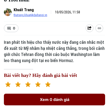
Khuất Trang
10/05/2026, 11:58
thutrang.khuat@daihanoi.vn
0
Iran phát tín hiệu cho thấy nước này đang cân nhắc một
Xu hướng
đề xuất từ Mỹ nhằm hạ nhiệt căng thẳng, trong bối cảnh
giới chức Tehran đồng thời cáo buộc Washington làm
leo thang xung đột tại eo biển Hormuz.
Bài viết hay? Hãy đánh giá bài viết
Xem 0 đánh giá