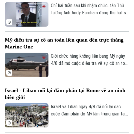
0865.116.699 (hotline)
0865.116.699
gặp song phương nào kể từ khi Tổng
Chỉ hai tuần sau khi nhậm chức, tân Thủ
thống Argentina Javier Milei nhậm chức
tướng Anh Andy Burnham đang thu hút sự
hồi cuối năm 2023.
chú ý trên nhiều nền tảng mạng xã hội với
phong cách giao tiếp gần gũi, trong bối
cảnh các đảng dân túy tại Anh đẩy mạnh
Mỹ điều tra sự cố an toàn liên quan đến trực thăng
gia tăng ảnh hưởng trong không gian trực
Marine One
tuyến.
Giới chức hàng không liên bang Mỹ ngày
4/8 đã mở cuộc điều tra về sự cố an toàn
không lưu liên quan đến trực thăng
Marine One chở Tổng thống Donald
Trump.
Israel - Liban nối lại đàm phán tại Rome về an ninh
biên giới
Israel và Liban ngày 4/8 đã nối lại các
cuộc đàm phán do Mỹ làm trung gian tại
thủ đô Rome (Italy), nhằm thúc đẩy các
thỏa thuận an ninh dọc khu vực biên giới