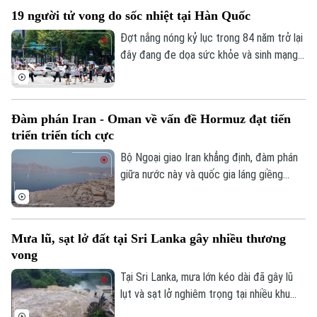
và triển khai khuôn khổ thỏa thuận đạt
19 người tử vong do sốc nhiệt tại Hàn Quốc
được tại Washington vào cuối tháng 6.
Đợt nắng nóng kỷ lục trong 84 năm trở lại
đây đang đe dọa sức khỏe và sinh mạng
của nhiều người Hàn Quốc, với số ca tử
vong đã lên tới 19 người, phần lớn là
Bản quyền thuộc về Cơ quan Báo và Phát thanh Truyền hình Hà Nội Giấy
người cao tuổi.
phép số: Số 63/GP-TTDT, cấp ngày 10/05/2023
Đàm phán Iran - Oman về vấn đề Hormuz đạt tiến
TRANG THÔNG TIN ĐIỆN TỬ
triển triển tích cực
CỦA CƠ QUAN BÁO VÀ PHÁT THANH TRUYỀN HÌNH HÀ NỘI
Bộ Ngoại giao Iran khẳng định, đàm phán
giữa nước này và quốc gia láng giềng
Số 3-5 Huỳnh Thúc Kháng-Phường Láng-Hà Nội
Oman về vấn đề eo biển Hormuz, đang
Giám đốc: VŨ MINH TUẤN
tiến triển tích cực. Tuy nhiên, các kết quả
thảo luận cụ thể chưa được đề cập.
Phó Giám đốc: Nguyễn Kim Khiêm, Nguyễn Minh Đức, Nguyễn Thành Lợi
Mưa lũ, sạt lở đất tại Sri Lanka gây nhiều thương
vong
Tại Sri Lanka, mưa lớn kéo dài đã gây lũ
lụt và sạt lở nghiêm trọng tại nhiều khu
vực, khiến ít nhất 5 người thiệt mạng, 3