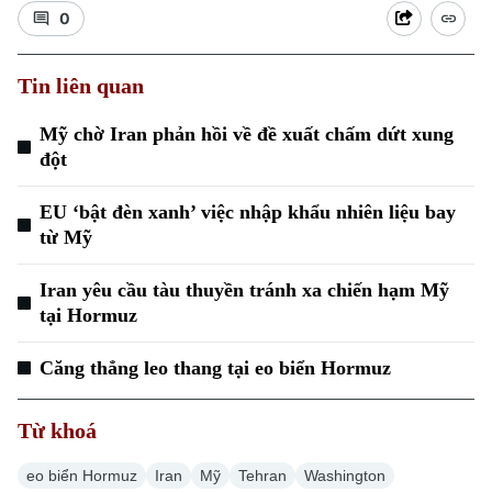
0
Tin liên quan
Mỹ chờ Iran phản hồi về đề xuất chấm dứt xung
đột
EU ‘bật đèn xanh’ việc nhập khẩu nhiên liệu bay
từ Mỹ
Iran yêu cầu tàu thuyền tránh xa chiến hạm Mỹ
tại Hormuz
Chuyên mục
Căng thẳng leo thang tại eo biển Hormuz
Thời sự
Từ khoá
Hà Nội
Hà Nội
eo biển Hormuz
Iran
Mỹ
Tehran
Washington