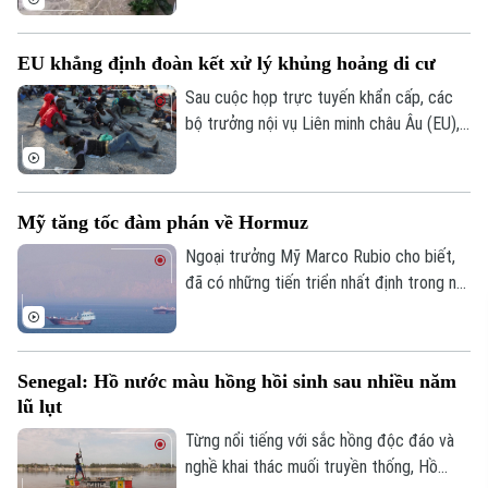
người bị thương, 2 người mất tích và gần
2.000 người phải sơ tán.
EU khẳng định đoàn kết xử lý khủng hoảng di cư
Sau cuộc họp trực tuyến khẩn cấp, các
bộ trưởng nội vụ Liên minh châu Âu (EU),
ngày 4/8, khẳng định đoàn kết mạnh mẽ
với Tây Ban Nha trước việc làn sóng
người di cư ồ ạt tràn vào vùng lãnh thổ
Mỹ tăng tốc đàm phán về Hormuz
Ceuta của nước này.
Ngoại trưởng Mỹ Marco Rubio cho biết,
đã có những tiến triển nhất định trong nỗ
lực nhằm bảo đảm tự do hàng hải qua eo
biển Hormuz, song Mỹ và Iran vẫn chưa
đạt được thỏa thuận cuối cùng.
Senegal: Hồ nước màu hồng hồi sinh sau nhiều năm
lũ lụt
Từng nổi tiếng với sắc hồng độc đáo và
nghề khai thác muối truyền thống, Hồ