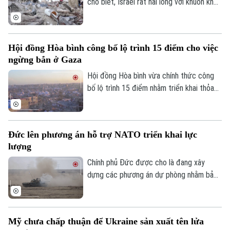
cho biết, Israel rất hài lòng với khuôn khổ
hòa bình do Washington thúc đẩy nhằm
chấm dứt xung đột tại Dải Gaza và coi
đây là cột mốc quan trọng trong việc
Hội đồng Hòa bình công bố lộ trình 15 điểm cho việc
triển khai Kế hoạch hòa bình 20 điểm của
ngừng bắn ở Gaza
mình.
Theo dõi Hà Nội On
Hội đồng Hòa bình vừa chính thức công
bố lộ trình 15 điểm nhằm triển khai thỏa
thuận hòa bình toàn diện tại Dải Gaza. Đây
được xem là bước đột phá mang tính lịch
sử sau khi Tổng thống Mỹ Donald Trump
Đức lên phương án hỗ trợ NATO triển khai lực
thông báo rằng phong trào Hamas chấp
lượng
thuận kế hoạch giải giáp vũ khí.
Chính phủ Đức được cho là đang xây
dựng các phương án dự phòng nhằm bảo
đảm việc triển khai lực lượng của Tổ
chức Hiệp ước Bắc Đại Tây Dương
(NATO) qua lãnh thổ nước này. Động thái
Mỹ chưa chấp thuận để Ukraine sản xuất tên lửa
diễn ra trong bối cảnh Berlin lo ngại chính