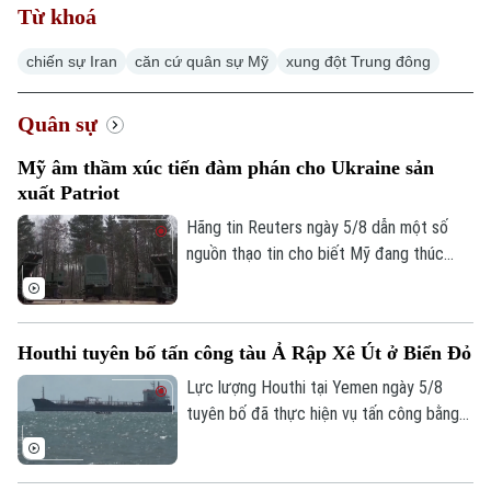
Từ khoá
chiến sự Iran
căn cứ quân sự Mỹ
xung đột Trung đông
Quân sự
Mỹ âm thầm xúc tiến đàm phán cho Ukraine sản
xuất Patriot
Hãng tin Reuters ngày 5/8 dẫn một số
nguồn thạo tin cho biết Mỹ đang thúc
đẩy đàm phán về khả năng cho phép
Ukraine sản xuất tên lửa đánh chặn
Patriot, trong bối cảnh Kiev đang thiếu
Houthi tuyên bố tấn công tàu Ả Rập Xê Út ở Biển Đỏ
hụt loại vũ khí quan trọng này để đối phó
các cuộc tập kích của Nga.
Lực lượng Houthi tại Yemen ngày 5/8
tuyên bố đã thực hiện vụ tấn công bằng
tên lửa đạn đạo nhằm vào tàu chở dầu
của Ả Rập Xê Út trên Biển Đỏ. Đây là