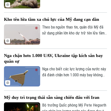
Xã hội
của Nhật Bản, trong đó có vụ phóng thử
Người Hà Nội
Tin tức
Kinh tế
tên lửa hành trình Tomahawk từ tàu khu
An ninh trật tự
trục Aegis Chokai.
Khoảnh khắc Hà Nội
Quân sự
Kho tên lửa tầm xa chủ lực của Mỹ đang cạn dần
Tin tức
Nhà đất
Công nghệ
Ẩm thực
Theo ba nguồn thạo tin, quân đội Mỹ đã
Hồ sơ
Cafe sáng
sử dụng phần lớn kho dự trữ tên lửa tầm
Tin tức
Tàu và Xe
xa có độ chính xác cao trong suốt 5
Người Việt 4 phương
Tài chính Ngân hàng
tháng xung đột với Iran, làm dấy lên lo
Đầu tư
Ô tô
Giáo dục
ngại về khả năng sẵn sàng chiến đấu của
Doanh nghiệp
Nga chặn hơn 1.000 UAV, Ukraine tập kích sân bay
lực lượng này trước các cuộc xung đột
Căn hộ
Tàu
quân sự
trong tương lai.
Tin tức
Văn hóa
Nga cho biết các lực lượng của nước này
Đất đai
Xe máy
Tuyển sinh
đã đánh chặn hơn 1.000 máy bay không
Tin tức
Sức khỏe
Kinh nghiệm
người lái từ phía Ukraine ngày 2/8, trong
Thị trường
Hướng nghiệp
khi Ukraine tuyên bố đã tấn công một sân
Làng nghề
Y tế
Thể thao
bay quân sự của Nga.
Đánh giá
Mỹ duy trì trạng thái sẵn sàng chiến đấu với Iran
Di tích
Dinh dưỡng
Bộ trưởng Quốc phòng Mỹ Pete Hegseth
Bóng đá
Giải trí