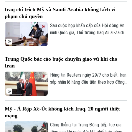
Khoáng sản Ai Cập khẳng định, sự cố đã
Iraq chỉ trích Mỹ và Saudi Arabia không kích vi
được khống chế hoàn toàn và không ghi
phạm chủ quyền
nhận thương vong, nhiều nguồn tin quốc
tế dấy lên nghi vấn vụ việc có thể xuất
Sau cuộc họp khẩn cấp của Hội đồng An
phát từ một cuộc tấn công bằng máy bay
ninh Quốc gia, Thủ tướng Iraq Ali al-Zaidi
không người lái (UAV).
ngày 29/7 đã chỉ đạo Bộ Ngoại giao nước
này tiến hành các biện pháp pháp lý cần
thiết liên quan đến các cuộc không kích
Trung Quốc bác cáo buộc chuyển giao vũ khí cho
của Mỹ và Saudi Arabia vào lãnh thổ Iraq.
Iran
Vụ việc đã gây ra thương vong lớn cho
hàng chục người và làm gia tăng căng
Hãng tin Reuters ngày 29/7 cho biết, Iran
thẳng ngoại giao trong khu vực.
sắp nhận lô hàng đầu tiên theo hợp đồng
mua khoảng 400 hệ thống tên lửa phòng
không vác vai do Trung Quốc sản xuất,
nhằm tăng cường năng lực phòng không
Mỹ - Ả Rập Xê-Út không kích Iraq, 20 người thiệt
sau nhiều tháng giao tranh với Mỹ và
mạng
Israel. Dù vậy, phía Bắc Kinh đến nay vẫn
phủ nhận thông tin về thương vụ này.
Căng thẳng tại Trung Đông tiếp tục gia
tăng sau khi quân đội Mỹ phối hợp cùng