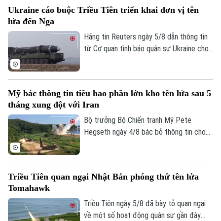
bước leo thang mới nhất trong chiến dịch
Ukraine cáo buộc Triều Tiên triển khai đơn vị tên
phong tỏa hàng hải mà nhóm này đang
lửa đến Nga
thực thi, gây lo ngại sâu sắc cho cộng
đồng quốc tế.
Hãng tin Reuters ngày 5/8 dẫn thông tin
từ Cơ quan tình báo quân sự Ukraine cho
biết một đơn vị tên lửa của Triều Tiên có
thể đã được triển khai tới miền tây nước
Nga, với khả năng được trang bị hàng
Mỹ bác thông tin tiêu hao phần lớn kho tên lửa sau 5
trăm tên lửa đạn đạo nhằm hỗ trợ các
tháng xung đột với Iran
hoạt động quân sự của Moscow tại
Ukraine. Nga và Triều Tiên hiện chưa đưa
Bộ trưởng Bộ Chiến tranh Mỹ Pete
Chuyên mục
ra bình luận về thông tin này.
Hegseth ngày 4/8 bác bỏ thông tin cho
rằng quân đội nước này đã tiêu hao phần
Thời sự
lớn kho tên lửa sau 5 tháng xung đột với
Iran, khẳng định Washington vẫn duy trì
Triều Tiên quan ngại Nhật Bản phóng thử tên lửa
Hà Nội
đầy đủ năng lực quân sự.
Hà Nội
Tomahawk
Chính trị
Triều Tiên ngày 5/8 đã bày tỏ quan ngại
Nhịp sống Hà Nội
Thế giới
về một số hoạt động quân sự gần đây