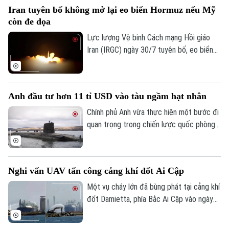
Lan vào tháng 8 tới, nhằm tăng cường hợp
Iran tuyên bố không mở lại eo biển Hormuz nếu Mỹ
tác quốc phòng giữa hai nước.
còn đe dọa
Lực lượng Vệ binh Cách mạng Hồi giáo
Iran (IRGC) ngày 30/7 tuyên bố, eo biển
Hormuz sẽ không được mở lại, chừng nào
Mỹ còn đe dọa và gây hấn với nước này.
Lời cảnh báo trên được Tehran đưa ra
Anh đầu tư hơn 11 tỉ USD vào tàu ngầm hạt nhân
trong bối cảnh hàng trăm tàu hàng cùng
hàng nghìn thủy thủ vẫn đang bị mắc kẹt
Chính phủ Anh vừa thực hiện một bước đi
bên trong vịnh Ba Tư vì xung đột leo
quan trọng trong chiến lược quốc phòng
thang.
khi công bố gói đầu tư trị giá hàng tỉ USD
Liên hệ đường dây nóng (bấm để gọi)
để hiện đại hóa lá chắn hạt nhân trên biển.
Tòa soạn
Tòa soạn
Nghi vấn UAV tấn công cảng khí đốt Ai Cập
0865.116.699 (hotline)
0865.116.699
Một vụ cháy lớn đã bùng phát tại cảng khí
đốt Damietta, phía Bắc Ai Cập vào ngày
29/7, khiến hai tàu chở khí bốc cháy.
Trong khi Bộ Dầu mỏ và Tài nguyên