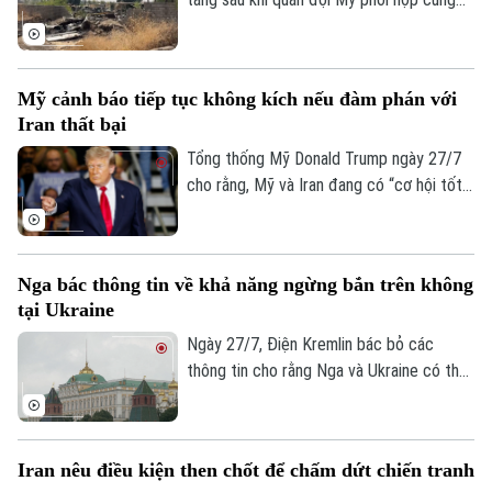
lực lượng Ả Rập Xê-Út bất ngờ tiến hành
loạt không kích vào nhiều mục tiêu trên
lãnh thổ Iraq. Vụ tấn công đã gây thương
Mỹ cảnh báo tiếp tục không kích nếu đàm phán với
vong lớn và vấp phải sự phản đối mạnh mẽ
Iran thất bại
từ giới chức Baghdad.
Tổng thống Mỹ Donald Trump ngày 27/7
cho rằng, Mỹ và Iran đang có “cơ hội tốt”
để đạt được một thỏa thuận. Tuy nhiên,
ông cũng cảnh báo Washington có thể nối
lại các hoạt động quân sự nếu đàm phán
Nga bác thông tin về khả năng ngừng bắn trên không
không đạt kết quả.
tại Ukraine
Ngày 27/7, Điện Kremlin bác bỏ các
thông tin cho rằng Nga và Ukraine có thể
đạt được một thỏa thuận ngừng bắn trên
không.
Iran nêu điều kiện then chốt để chấm dứt chiến tranh
Bản quyền thuộc về Cơ quan Báo và Phát thanh Truyền hình Hà Nội Giấy