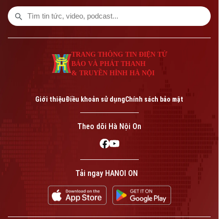
xung đột kéo dài gần 5 tháng qua.
TRANG THÔNG TIN ĐIỆN TỬ
BÁO VÀ PHÁT THANH
& TRUYỀN HÌNH HÀ NỘI
Giới thiệu
Điều khoản sử dụng
Chính sách bảo mật
Theo dõi Hà Nội On
Tải ngay HANOI ON