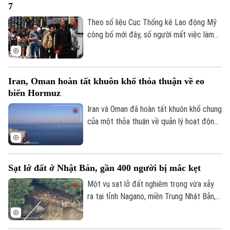
7
và đẩy mạnh chiến dịch vận động cử tri.
Theo số liệu Cục Thống kê Lao động Mỹ
công bố mới đây, số người mất việc làm
trong lĩnh vực phi nông nghiệp tại nước
này lên tới 23.000 trường hợp trong tháng
7, trái với dự báo về xu hướng tăng trước
Iran, Oman hoàn tất khuôn khổ thỏa thuận về eo
đó.
biển Hormuz
Iran và Oman đã hoàn tất khuôn khổ chung
của một thỏa thuận về quản lý hoạt động
hàng hải qua eo biển Hormuz, mở ra triển
vọng khôi phục hoạt động vận tải thương
mại qua tuyến hàng hải chiến lược này.
Sạt lở đất ở Nhật Bản, gần 400 người bị mắc kẹt
Một vụ sạt lở đất nghiêm trọng vừa xảy
ra tại tỉnh Nagano, miền Trung Nhật Bản,
khiến gần 400 người bị mắc kẹt. Sự cố
xảy ra sau một đợt mưa lớn kéo dài, và