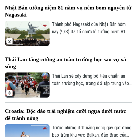
hiện chưa có báo cáo nào về thương
Nhật Bản tưởng niệm 81 năm vụ ném bom nguyên tử
vong.
Nagasaki
Thành phố Nagasaki của Nhật Bản hôm
nay (9/8) đã tổ chức lễ tưởng niệm 81
năm vụ Mỹ ném bom nguyên tử, đồng thời
Liên hệ đường dây nóng (bấm để gọi)
cảnh báo nguy cơ một cuộc chiến hạt
nhân đang gia tăng trong bối cảnh căng
Tòa soạn
Tòa soạn
Thái Lan tăng cường an toàn trường học sau vụ xả
thẳng và xung đột tại nhiều khu vực trên
0865.116.699 (hotline)
0865.116.699
súng
thế giới.
Thái Lan sẽ xây dựng bộ tiêu chuẩn an
toàn trường học, trong đó tập trung vào
sức khỏe tâm thần, phòng chống bắt nạt
học đường và kiểm soát vũ khí trong
trường học, sau vụ xả súng gây rúng động
Croatia: Độc đáo trải nghiệm cưỡi ngựa dưới nước
dư luận tại một trường học ở Nonthaburi
để tránh nóng
khiến nhiều người thương vong.
Trước những đợt nắng nóng gay gắt đang
bao trùm khu vực Balkan, đảo Brac của