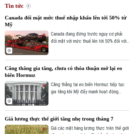
Tin tức
Canada đối mặt mức thuế nhập khẩu lên tới 50% từ
Mỹ
Canada đang đứng trước nguy cơ phải
đối mặt với mức thuế lên tới 50% đối với
nhiều mặt hàng xuất khẩu sang Mỹ, trong
bối cảnh thời hạn áp dụng chính sách thuế
mới đang đến gần.
Căng thẳng gia tăng, chưa có thỏa thuận mở lại eo
biển Hormuz
Căng thẳng tại eo biển Hormuz tiếp tục
gia tăng khi Mỹ đẩy mạnh hoạt động
phong tỏa và kiểm soát tàu thương mại,
trong khi Iran khẳng định chỉ mở lại tuyến
hàng hải chiến lược này nếu Washington
Giá lương thực thế giới tăng nhẹ trong tháng 7
đáp ứng các điều kiện do Tehran đưa ra.
Giá các mặt hàng lương thực trên thế giới