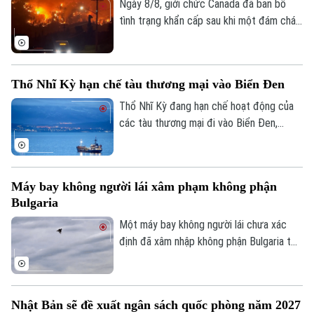
Ngày 8/8, giới chức Canada đã ban bố
Golf
Sao
tình trạng khẩn cấp sau khi một đám cháy
rừng lan nhanh buộc hơn 20.000 người
Điện ảnh
phải sơ tán trong đêm tại tỉnh British
Columbia, miền tây nước này.
Thời trang
Thổ Nhĩ Kỳ hạn chế tàu thương mại vào Biển Đen
Thổ Nhĩ Kỳ đang hạn chế hoạt động của
Âm nhạc
các tàu thương mại đi vào Biển Đen,
trong bối cảnh Ankara ngày càng lo ngại
về các cuộc tấn công nhằm vào tàu
thuyền trong khu vực.
Máy bay không người lái xâm phạm không phận
Bulgaria
Một máy bay không người lái chưa xác
định đã xâm nhập không phận Bulgaria từ
phía Bắc và phát nổ cách bờ biển Bulgaria
khoảng 100 mét. Sự việc khiến chính
quyền nước này phải tăng cường giám sát
Nhật Bản sẽ đề xuất ngân sách quốc phòng năm 2027
và các biện pháp an ninh dọc biên giới