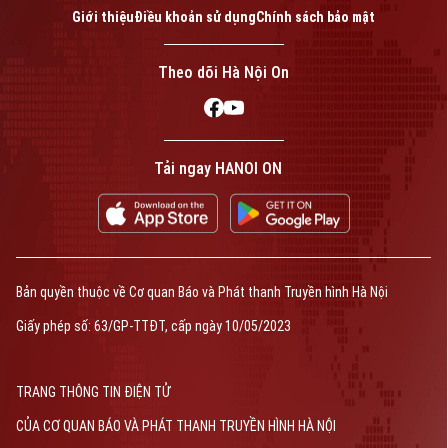
Giới thiệu
Điều khoản sử dụng
Chính sách bảo mật
Theo dõi Hà Nội On
Tải ngay HANOI ON
Bản quyền thuộc về Cơ quan Báo và Phát thanh Truyền hình Hà Nội
Giấy phép số: 63/GP-TTĐT, cấp ngày 10/05/2023
TRANG THÔNG TIN ĐIỆN TỬ
CỦA CƠ QUAN BÁO VÀ PHÁT THANH TRUYỀN HÌNH HÀ NỘI