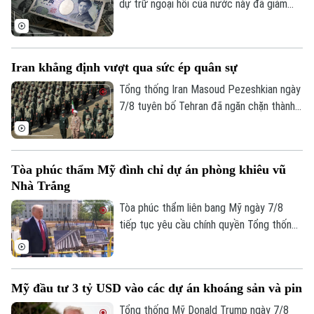
dự trữ ngoại hối của nước này đã giảm
tháng thứ ba liên tiếp trong tháng 7.
Iran khẳng định vượt qua sức ép quân sự
Tổng thống Iran Masoud Pezeshkian ngày
7/8 tuyên bố Tehran đã ngăn chặn thành
công nỗ lực của các đối thủ nhằm làm suy
yếu và gây bất ổn cho đất nước này bằng
sức ép quân sự. Tuyên bố được đưa ra
Tòa phúc thẩm Mỹ đình chỉ dự án phòng khiêu vũ
trong bối cảnh xung đột giữa Iran với Mỹ
Nhà Trắng
và Israel vẫn tiếp diễn.
Bản quyền thuộc về Cơ quan Báo và Phát thanh Truyền hình Hà Nội Giấy
Tòa phúc thẩm liên bang Mỹ ngày 7/8
phép số: Số 63/GP-TTDT, cấp ngày 10/05/2023
tiếp tục yêu cầu chính quyền Tổng thống
TRANG THÔNG TIN ĐIỆN TỬ
Donald Trump dừng thi công phòng khiêu
CỦA CƠ QUAN BÁO VÀ PHÁT THANH TRUYỀN HÌNH HÀ NỘI
vũ trị giá 400 triệu USD tại Nhà Trắng.
Phán quyết là một trở ngại đáng kể đối
Số 3-5 Huỳnh Thúc Kháng-Phường Láng-Hà Nội
Mỹ đầu tư 3 tỷ USD vào các dự án khoáng sản và pin
với kế hoạch cải tạo quy mô lớn tại khu
Giám đốc: VŨ MINH TUẤN
vực trung tâm của ông Trump và đặt ra
Tổng thống Mỹ Donald Trump ngày 7/8