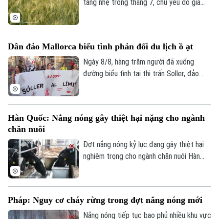
tăng nhẹ trong tháng 7, chủ yếu do giá
ngũ cốc, đường và dầu thực vật đi lên,
trong khi giá thịt và sữa giảm phần nào
hạn chế đà tăng.
Dân đảo Mallorca biểu tình phản đối du lịch ồ ạt
Ngày 8/8, hàng trăm người đã xuống
đường biểu tình tại thị trấn Soller, đảo
Mallorca, phản đối tình trạng du lịch ồ ạt
tại quần đảo Balearic và những tác động
Chuyên mục
của tình trạng này đối với chi phí sinh hoạt
Hàn Quốc: Nắng nóng gây thiệt hại nặng cho ngành
của người dân địa phương.
Thời sự
chăn nuôi
Đợt nắng nóng kỷ lục đang gây thiệt hại
Hà Nội
Hà Nội
nghiêm trọng cho ngành chăn nuôi Hàn
Quốc. Theo Trung tâm Chỉ huy Phòng
Chính trị
Nhịp sống Hà Nội
Thế giới
chống Thảm họa và An toàn Trung ương,
đến ngày 5/8, gần 690.000 gia súc, gia
Xã hội
Người Hà Nội
Pháp: Nguy cơ cháy rừng trong đợt nắng nóng mới
Tin tức
cầm đã chết do thời tiết cực đoan.
Kinh tế
An ninh trật tự
Nắng nóng tiếp tục bao phủ nhiều khu vực