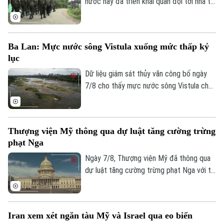
nước này đã triển khai quân đội tới nhà tù
chính ở thành phố Colombo và hai nhà tù
khác, sau vụ vượt ngục bất thành khiến ba
phạm nhân thiệt mạng và 23 người bị
Ba Lan: Mực nước sông Vistula xuống mức thấp kỷ
thương.
lục
Dữ liệu giám sát thủy văn công bố ngày
7/8 cho thấy mực nước sông Vistula chảy
qua thủ đô Warsaw của Ba Lan đã giảm
xuống mức thấp nhất kể từ khi công tác
đo đạc được triển khai.
Thượng viện Mỹ thông qua dự luật tăng cường trừng
phạt Nga
Ngày 7/8, Thượng viện Mỹ đã thông qua
dự luật tăng cường trừng phạt Nga với tỷ
lệ 86 phiếu thuận và 11 phiếu chống trong
phiên họp cuối cùng trước kỳ nghỉ hè.
Iran xem xét ngăn tàu Mỹ và Israel qua eo biển