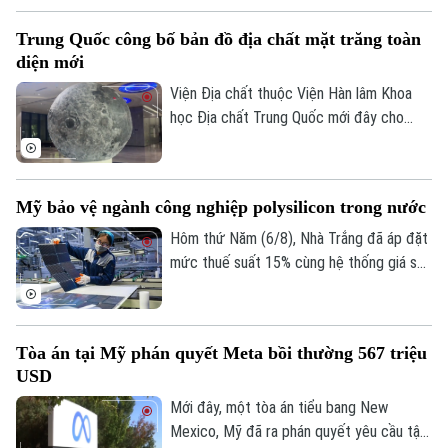
Động thái này diễn ra sau khi ghi nhận
Trung Quốc công bố bản đồ địa chất mặt trăng toàn
khoảng 72.000 người di cư vượt biên từ
diện mới
Maroc vào khu vực này trong một đợt
biến động chưa từng có tiền lệ.
Viện Địa chất thuộc Viện Hàn lâm Khoa
học Địa chất Trung Quốc mới đây cho
biết một nhóm nghiên cứu của nước này
đã hoàn thành bản đồ địa chất cập nhật
toàn bộ bề mặt Mặt Trăng với tỷ lệ 1:5
Mỹ bảo vệ ngành công nghiệp polysilicon trong nước
triệu. Đây được xem là bước tiến khoa
học quan trọng giúp viết lại lịch sử địa
Hôm thứ Năm (6/8), Nhà Trắng đã áp đặt
chất của thiên thể này dựa trên những dữ
mức thuế suất 15% cùng hệ thống giá sàn
liệu nghiên cứu tiên tiến nhất.
mới đối với các sản phẩm làm từ
polysilicon – loại nguyên liệu thô then
chốt cho ngành bán dẫn và sản xuất tấm
Tòa án tại Mỹ phán quyết Meta bồi thường 567 triệu
pin năng lượng mặt trời.
USD
Mới đây, một tòa án tiểu bang New
Mexico, Mỹ đã ra phán quyết yêu cầu tập