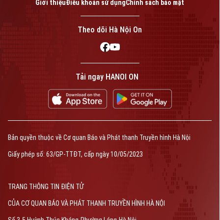
Giới thiệu
Điều khoản sử dụng
Chính sách bảo mật
Theo dõi Hà Nội On
Tải ngay HANOI ON
Bản quyền thuộc về Cơ quan Báo và Phát thanh Truyền hình Hà Nội
Giấy phép số: 63/GP-TTĐT, cấp ngày 10/05/2023
TRANG THÔNG TIN ĐIỆN TỬ
CỦA CƠ QUAN BÁO VÀ PHÁT THANH TRUYỀN HÌNH HÀ NỘI