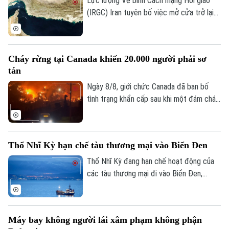
Lực lượng Vệ binh Cách mạng Hồi giáo
(IRGC) Iran tuyên bố việc mở cửa trở lại
eo biển Hormuz sẽ chỉ diễn ra nếu các
yêu cầu của nước này đối với Mỹ được
đáp ứng và vấn đề này không liên quan
Cháy rừng tại Canada khiến 20.000 người phải sơ
đến các cuộc đàm phán với Oman.
tán
Ngày 8/8, giới chức Canada đã ban bố
tình trạng khẩn cấp sau khi một đám cháy
rừng lan nhanh buộc hơn 20.000 người
phải sơ tán trong đêm tại tỉnh British
Columbia, miền tây nước này.
Thổ Nhĩ Kỳ hạn chế tàu thương mại vào Biển Đen
Thổ Nhĩ Kỳ đang hạn chế hoạt động của
các tàu thương mại đi vào Biển Đen,
trong bối cảnh Ankara ngày càng lo ngại
về các cuộc tấn công nhằm vào tàu
thuyền trong khu vực.
Máy bay không người lái xâm phạm không phận