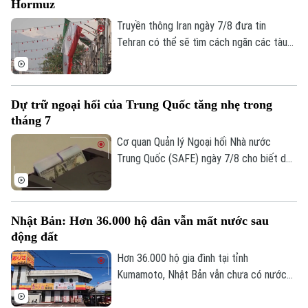
Hormuz
Truyền thông Iran ngày 7/8 đưa tin
Tehran có thể sẽ tìm cách ngăn các tàu
của Mỹ và Israel đi qua eo biển Hormuz
theo khuôn khổ thỏa thuận hợp tác với
Oman nhằm mở lại tuyến hàng hải chiến
Dự trữ ngoại hối của Trung Quốc tăng nhẹ trong
lược này cho hoạt động thương mại.
tháng 7
Cơ quan Quản lý Ngoại hối Nhà nước
Trung Quốc (SAFE) ngày 7/8 cho biết dự
trữ ngoại hối của nước này tăng nhẹ trong
tháng 7, nhờ đồng USD suy yếu và diễn
biến trái chiều của giá các loại tài sản
Nhật Bản: Hơn 36.000 hộ dân vẫn mất nước sau
trên thị trường toàn cầu.
động đất
Hơn 36.000 hộ gia đình tại tỉnh
Kumamoto, Nhật Bản vẫn chưa có nước
sinh hoạt trong 10 ngày sau trận động
Liên hệ đường dây nóng (bấm để gọi)
đất mạnh làm rung chuyển khu vực. Giới