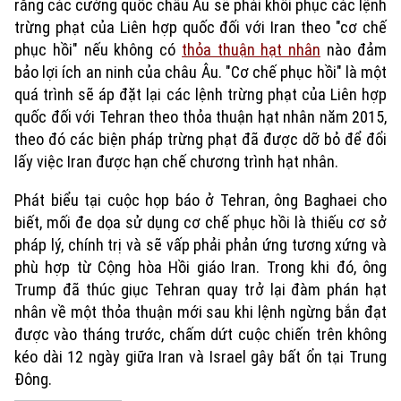
rằng các cường quốc châu Âu sẽ phải khôi phục các lệnh
trừng phạt của Liên hợp quốc đối với Iran theo "cơ chế
phục hồi" nếu không có
thỏa thuận hạt nhân
nào đảm
bảo lợi ích an ninh của châu Âu. "Cơ chế phục hồi" là một
quá trình sẽ áp đặt lại các lệnh trừng phạt của Liên hợp
quốc đối với Tehran theo thỏa thuận hạt nhân năm 2015,
theo đó các biện pháp trừng phạt đã được dỡ bỏ để đổi
lấy việc Iran được hạn chế chương trình hạt nhân.
Phát biểu tại cuộc họp báo ở Tehran, ông Baghaei cho
biết, mối đe dọa sử dụng cơ chế phục hồi là thiếu cơ sở
pháp lý, chính trị và sẽ vấp phải phản ứng tương xứng và
phù hợp từ Cộng hòa Hồi giáo Iran. Trong khi đó, ông
Trump đã thúc giục Tehran quay trở lại đàm phán hạt
nhân về một thỏa thuận mới sau khi lệnh ngừng bắn đạt
được vào tháng trước, chấm dứt cuộc chiến trên không
kéo dài 12 ngày giữa Iran và Israel gây bất ổn tại Trung
Đông.