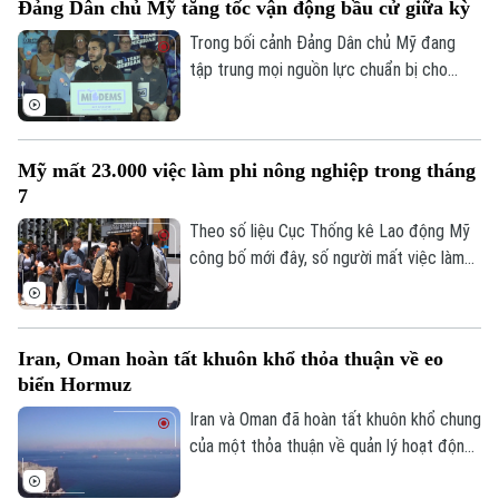
Y tế
Đảng Dân chủ Mỹ tăng tốc vận động bầu cử giữa kỳ
Thể thao
hoảng di cư tại Ceuta, vùng lãnh thổ của
Đánh giá
Tây Ban Nha ở Bắc Phi.
Trong bối cảnh Đảng Dân chủ Mỹ đang
Di tích
Dinh dưỡng
tập trung mọi nguồn lực chuẩn bị cho
Bóng đá
Giải trí
cuộc bầu cử giữa nhiệm kỳ vào tháng 11
Tư vấn sức khỏe
Quần vợt
tới, ngày 7/8, tại bang Michigan, các ứng
Tin tức
Đã phát sóng
cử viên chủ chốt của đảng đã tập hợp tại
Mỹ mất 23.000 việc làm phi nông nghiệp trong tháng
Golf
thành phố Detroit, thể hiện sự đoàn kết
Sao
7
và đẩy mạnh chiến dịch vận động cử tri.
Theo số liệu Cục Thống kê Lao động Mỹ
Điện ảnh
công bố mới đây, số người mất việc làm
trong lĩnh vực phi nông nghiệp tại nước
Thời trang
này lên tới 23.000 trường hợp trong tháng
7, trái với dự báo về xu hướng tăng trước
Âm nhạc
Iran, Oman hoàn tất khuôn khổ thỏa thuận về eo
đó.
biển Hormuz
Iran và Oman đã hoàn tất khuôn khổ chung
của một thỏa thuận về quản lý hoạt động
hàng hải qua eo biển Hormuz, mở ra triển