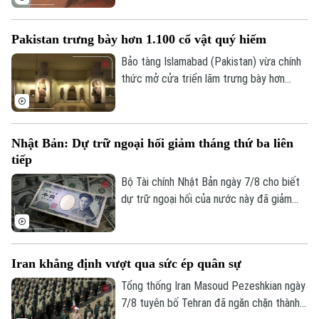
sét tự nhiên thành các loại sơn màu độc
đáo. Kỹ thuật sáng tạo này không chỉ mở
Pakistan trưng bày hơn 1.100 cổ vật quý hiếm
ra hướng đi mới cho nghệ thuật chân dung
mà còn lan tỏa thông điệp về sử dụng
Bảo tàng Islamabad (Pakistan) vừa chính
chất liệu bền vững.
thức mở cửa triển lãm trưng bày hơn
1.100 cổ vật quý hiếm vừa được thu hồi
thành công từ Italia, Mỹ và nhiều quốc gia
khác. Sự kiện này ghi dấu ấn quan trọng
Nhật Bản: Dự trữ ngoại hối giảm tháng thứ ba liên
trong nỗ lực bảo tồn và thu hồi các tài
tiếp
sản văn hóa bị buôn lậu trái phép của
chính phủ Pakistan.
Bộ Tài chính Nhật Bản ngày 7/8 cho biết
dự trữ ngoại hối của nước này đã giảm
tháng thứ ba liên tiếp trong tháng 7.
Iran khẳng định vượt qua sức ép quân sự
Tổng thống Iran Masoud Pezeshkian ngày
7/8 tuyên bố Tehran đã ngăn chặn thành