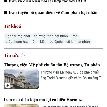
Iran ra điều kiện nối lại hợp tác với IAEA
Iran tuyên bố quan điểm về đàm phán hạt nhân
Từ khoá
Lệnh trừng phạt
chương trình hạt nhân
Iran
thỏa thuận hạt nhân
Liên hợp Quốc
vũ khí hạt nhân
Tin tức
Thượng viện Mỹ phê chuẩn tân Bộ trưởng Tư pháp
Thượng viện Mỹ ngày 8/8 đã phê chuẩn
ông Todd Blanche giữ chức Bộ trưởng Tư
pháp, khép lại một trong những cuộc
tranh luận gay gắt nhất về nhân sự nội các
trong nhiệm kỳ thứ hai của Tổng thống
Iran nêu điều kiện mở lại eo biển Hormuz
Donald Trump.