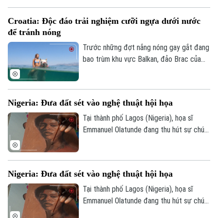
vọng khôi phục hoạt động vận tải thương
mại qua tuyến hàng hải chiến lược này.
Croatia: Độc đáo trải nghiệm cưỡi ngựa dưới nước
để tránh nóng
Trước những đợt nắng nóng gay gắt đang
bao trùm khu vực Balkan, đảo Brac của
Croatia đã mang đến một trải nghiệm
tránh nóng khá độc đáo. Thay vì cưỡi
ngựa dọc bãi biển, du khách tại đây có
Nigeria: Đưa đất sét vào nghệ thuật hội họa
thể trực tiếp cưỡi ngựa lội dưới làn nước
biển mát lành.
Tại thành phố Lagos (Nigeria), họa sĩ
Emmanuel Olatunde đang thu hút sự chú ý
của giới nghệ thuật quốc tế khi biến đất
sét tự nhiên thành các loại sơn màu độc
đáo. Kỹ thuật sáng tạo này không chỉ mở
Nigeria: Đưa đất sét vào nghệ thuật hội họa
ra hướng đi mới cho nghệ thuật chân dung
mà còn lan tỏa thông điệp về sử dụng
Tại thành phố Lagos (Nigeria), họa sĩ
chất liệu bền vững.
Emmanuel Olatunde đang thu hút sự chú ý
của giới nghệ thuật quốc tế khi biến đất