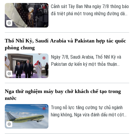
Cảnh sát Tây Ban Nha ngày 7/8 thông báo
đã triệt phá một trong những đường dây
buôn người lớn nhất hoạt động trên tuyến
Địa Trung Hải, bắt giữ 78 đối tượng và
thu giữ 18 tàu cao tốc.
Thổ Nhĩ Kỳ, Saudi Arabia và Pakistan hợp tác quốc
phòng chung
Ngày 7/8, Saudi Arabia, Thổ Nhĩ Kỳ và
Pakistan dự kiến ký một thỏa thuận
phòng thủ chung tại thành phố Jeddah
của Saudi Arabia, nhằm tăng cường quan
hệ an ninh giữa ba nước.
Nga thử nghiệm máy bay chở khách chế tạo trong
nước
Trong nỗ lực tăng cường tự chủ ngành
hàng không, Nga vừa đánh dấu một cột
mốc mới khi chiếc máy bay chở khách
MS-21, được chế tạo hoàn toàn trong