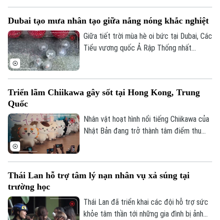
Tòa soạn
Tòa soạn
chức địa phương cho biết việc khôi phục
Dubai tạo mưa nhân tạo giữa nắng nóng khắc nghiệt
hoàn toàn nguồn cung cấp nước dự kiến
0865.116.699 (hotline)
0865.116.699
phải đến cuối tháng 8 mới hoàn tất.
Giữa tiết trời mùa hè oi bức tại Dubai, Các
Tiểu vương quốc Ả Rập Thống nhất
(UAE), du khách đã có cơ hội tận hưởng
không gian mát mẻ dưới những cơn mưa
nhân tạo trên một tuyến phố nghỉ dưỡng
Triển lãm Chiikawa gây sốt tại Hong Kong, Trung
đặc biệt.
Quốc
Nhân vật hoạt hình nổi tiếng Chiikawa của
Nhật Bản đang trở thành tâm điểm thu
hút đông đảo người hâm mộ tại Hong
Kong (Trung Quốc) với một triển lãm nghệ
thuật quy mô lớn. Sự kiện mang đến
Thái Lan hỗ trợ tâm lý nạn nhân vụ xả súng tại
không gian trải nghiệm đa giác quan, kết
trường học
hợp giữa nghệ thuật, âm nhạc và các mô
hình khổng lồ, góp phần thúc đẩy du lịch
Thái Lan đã triển khai các đội hỗ trợ sức
văn hóa và kinh tế sáng tạo.
khỏe tâm thần tới những gia đình bị ảnh