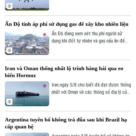
chế mới của Mỹ, trong đó có việc siết
xuất khẩu thiết bị bay không người lái
(UAV) và đưa 6 thực thể của Mỹ vào danh
Ấn Độ tính áp phí sử dụng gas để xây kho nhiên liệu
sách trả đũa.
Ấn Độ đang xem xét thu phí người sử
dụng khí đốt tự nhiên và gas nấu ăn để
huy động nguồn vốn cho kế hoạch xây
Bản quyền thuộc về Cơ quan Báo và Phát thanh Truyền hình Hà Nội Giấy
dựng kho dự trữ nhiên liệu chiến lược trị
phép số: Số 63/GP-TTDT, cấp ngày 10/05/2023
giá 42 tỷ USD.
Iran và Oman thống nhất lộ trình hàng hải qua eo
TRANG THÔNG TIN ĐIỆN TỬ
biển Hormuz
CỦA CƠ QUAN BÁO VÀ PHÁT THANH TRUYỀN HÌNH HÀ NỘI
Iran ngày 5/8 cho biết đã đạt được thống
Số 3-5 Huỳnh Thúc Kháng-Phường Láng-Hà Nội
nhất với Oman về các thông số địa lý của
tuyến hàng hải mới qua eo biển Hormuz -
Giám đốc: VŨ MINH TUẤN
một trong những tuyến vận tải năng lượng
Phó Giám đốc: Nguyễn Kim Khiêm, Nguyễn Minh Đức, Nguyễn Thành Lợi
quan trọng nhất thế giới.
Argentina tuyên bố không trả đũa sau khi Brazil hạ
cấp quan hệ