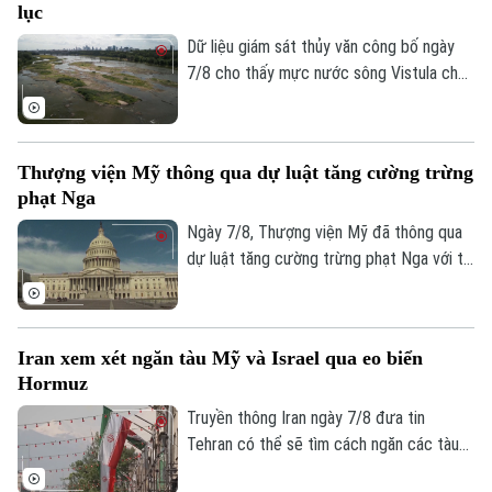
lục
Dữ liệu giám sát thủy văn công bố ngày
7/8 cho thấy mực nước sông Vistula chảy
qua thủ đô Warsaw của Ba Lan đã giảm
xuống mức thấp nhất kể từ khi công tác
đo đạc được triển khai.
Thượng viện Mỹ thông qua dự luật tăng cường trừng
phạt Nga
Ngày 7/8, Thượng viện Mỹ đã thông qua
dự luật tăng cường trừng phạt Nga với tỷ
lệ 86 phiếu thuận và 11 phiếu chống trong
phiên họp cuối cùng trước kỳ nghỉ hè.
Iran xem xét ngăn tàu Mỹ và Israel qua eo biển
Hormuz
Truyền thông Iran ngày 7/8 đưa tin
Tehran có thể sẽ tìm cách ngăn các tàu
của Mỹ và Israel đi qua eo biển Hormuz