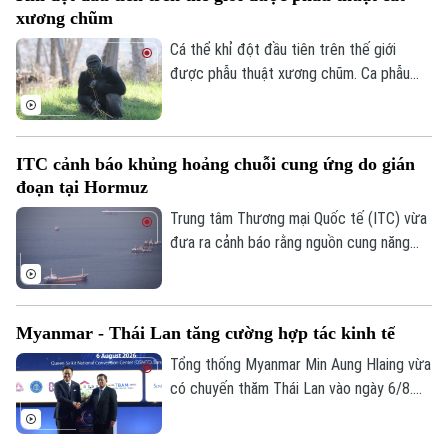
điều trị tình trạng nhiễm trùng đã lan đến
xương chũm
một phần hộp sọ của con vật.
Cá thể khỉ đột đầu tiên trên thế giới
Liên hệ đường dây nóng (bấm để gọi)
được phẫu thuật xương chũm. Ca phẫu
Tòa soạn
Tòa soạn
thuật mang tính đột phá này được thực
hiện tại Công viên Safari thuộc Sở thú
0865.116.699 (hotline)
0865.116.699
San Diego ở bang California, Mỹ nhằm
ITC cảnh báo khủng hoảng chuỗi cung ứng do gián
điều trị tình trạng nhiễm trùng đã lan đến
đoạn tại Hormuz
một phần hộp sọ của con vật.
Trung tâm Thương mại Quốc tế (ITC) vừa
đưa ra cảnh báo rằng nguồn cung năng
lượng, phân bón và vật liệu công nghiệp
trên toàn cầu đang chịu cú sốc lớn do
các hoạt động vận tải biển qua Eo biển
Myanmar - Thái Lan tăng cường hợp tác kinh tế
Hormuz bị gián đoạn.
Tổng thống Myanmar Min Aung Hlaing vừa
có chuyến thăm Thái Lan vào ngày 6/8.
Chuyến thăm này nằm trong chuỗi nỗ lực
của Bangkok nhằm thúc đẩy sự kết nối