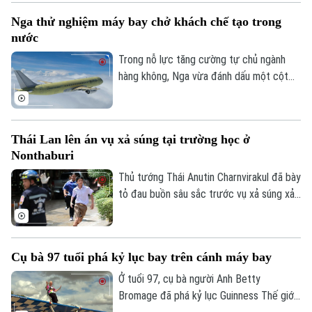
hệ an ninh giữa ba nước.
Nga thử nghiệm máy bay chở khách chế tạo trong
nước
Trong nỗ lực tăng cường tự chủ ngành
hàng không, Nga vừa đánh dấu một cột
mốc mới khi chiếc máy bay chở khách
MS-21, được chế tạo hoàn toàn trong
nước, thực hiện thành công chuyến bay
Thái Lan lên án vụ xả súng tại trường học ở
đầu tiên.
Nonthaburi
Thủ tướng Thái Anutin Charnvirakul đã bày
tỏ đau buồn sâu sắc trước vụ xả súng xảy
ra vào sáng 7/8 theo giờ địa phương, tại
trường Thepsirin, tỉnh Nonthaburi, khiến ít
nhất 8 người thiệt mạng bao gồm cả nghi
Cụ bà 97 tuổi phá kỷ lục bay trên cánh máy bay
phạm và 22 người khác bị thương.
Ở tuổi 97, cụ bà người Anh Betty
Bromage đã phá kỷ lục Guinness Thế giới