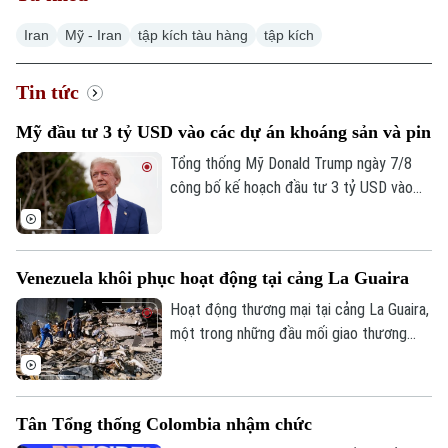
Iran
Mỹ - Iran
tập kích tàu hàng
tập kích
Tin tức
Xu hướng
Mỹ đầu tư 3 tỷ USD vào các dự án khoáng sản và pin
Tổng thống Mỹ Donald Trump ngày 7/8
công bố kế hoạch đầu tư 3 tỷ USD vào
các dự án khoáng sản quan trọng và sản
xuất pin, nhằm tăng nguồn cung trong
nước, củng cố an ninh quốc gia và giảm
Venezuela khôi phục hoạt động tại cảng La Guaira
phụ thuộc vào chuỗi cung ứng từ Trung
Quốc.
Hoạt động thương mại tại cảng La Guaira,
một trong những đầu mối giao thương
quan trọng của Venezuela, đang có dấu
hiệu khôi phục sau trận động đất kép hồi
tháng 6. Một tàu container mang cờ Bồ
Tân Tổng thống Colombia nhậm chức
Đào Nha đã được ghi nhận đang dỡ hàng