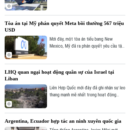
liệu nghiên cứu tiên tiến nhất.
mới đối với các sản phẩm làm từ
polysilicon – loại nguyên liệu thô then
chốt cho ngành bán dẫn và sản xuất tấm
Tòa án tại Mỹ phán quyết Meta bồi thường 567 triệu
pin năng lượng mặt trời.
USD
Mới đây, một tòa án tiểu bang New
Mexico, Mỹ đã ra phán quyết yêu cầu tập
đoàn Meta bồi thường 567 triệu USD và
thay đổi phương thức vận hành các nền
tảng mạng xã hội đối với người dùng trẻ
LHQ quan ngại hoạt động quân sự của Israel tại
tuổi, sau khi xác định công ty này chịu
Liban
trách nhiệm gây tổn hại đến sức khỏe
tâm thần của trẻ em.
Liên Hợp Quốc mới đây đã ghi nhận sự leo
thang mạnh mẽ nhất trong hoạt động
quân sự của Israel tại Liban kể từ cuối
tháng 6, với hàng loạt đạn pháo và các
cuộc không kích dữ dội được ghi nhận tại
Argentina, Ecuador hợp tác an ninh xuyên quốc gia
nhiều khu vực.