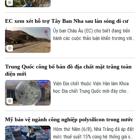
của chính mình khi trở thành người phụ nữ
lớn tuổi nhất biểu diễn trên cánh máy bay.
Thử thách đặc biệt này cũng nhằm gây
EC xem xét hỗ trợ Tây Ban Nha sau làn sóng di cư
quỹ cho bệnh viện từng điều trị bệnh đột
quỵ cho bà.
Ủy ban Châu Âu (EC) cho biết đang tiến
hành các cuộc thảo luận khẩn trương với
Tây Ban Nha về một gói hỗ trợ tài chính
bổ sung dành cho vùng lãnh thổ Ceuta.
Động thái này diễn ra sau khi ghi nhận
Trung Quốc công bố bản đồ địa chất mặt trăng toàn
khoảng 72.000 người di cư vượt biên từ
diện mới
Maroc vào khu vực này trong một đợt
biến động chưa từng có tiền lệ.
Viện Địa chất thuộc Viện Hàn lâm Khoa
học Địa chất Trung Quốc mới đây cho
biết một nhóm nghiên cứu của nước này
đã hoàn thành bản đồ địa chất cập nhật
toàn bộ bề mặt Mặt Trăng với tỷ lệ 1:5
Mỹ bảo vệ ngành công nghiệp polysilicon trong nước
triệu. Đây được xem là bước tiến khoa
học quan trọng giúp viết lại lịch sử địa
Hôm thứ Năm (6/8), Nhà Trắng đã áp đặt
Theo dõi Hà Nội On
chất của thiên thể này dựa trên những dữ
mức thuế suất 15% cùng hệ thống giá sàn