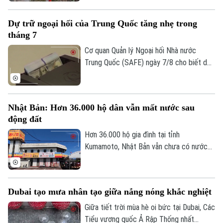
theo khuôn khổ thỏa thuận hợp tác với
Oman nhằm mở lại tuyến hàng hải chiến
Dự trữ ngoại hối của Trung Quốc tăng nhẹ trong
lược này cho hoạt động thương mại.
tháng 7
Cơ quan Quản lý Ngoại hối Nhà nước
Trung Quốc (SAFE) ngày 7/8 cho biết dự
trữ ngoại hối của nước này tăng nhẹ trong
Chuyên mục
tháng 7, nhờ đồng USD suy yếu và diễn
biến trái chiều của giá các loại tài sản
Thời sự
Nhật Bản: Hơn 36.000 hộ dân vẫn mất nước sau
trên thị trường toàn cầu.
động đất
Hà Nội
Hà Nội
Hơn 36.000 hộ gia đình tại tỉnh
Kumamoto, Nhật Bản vẫn chưa có nước
Chính trị
Nhịp sống Hà Nội
sinh hoạt trong 10 ngày sau trận động
Thế giới
đất mạnh làm rung chuyển khu vực. Giới
Xã hội
Người Hà Nội
chức địa phương cho biết việc khôi phục
Tin tức
Kinh tế
Dubai tạo mưa nhân tạo giữa nắng nóng khắc nghiệt
hoàn toàn nguồn cung cấp nước dự kiến
An ninh trật tự
Khoảnh khắc Hà Nội
phải đến cuối tháng 8 mới hoàn tất.
Giữa tiết trời mùa hè oi bức tại Dubai, Các
Quân sự
Tin tức
Nhà đất
Tiểu vương quốc Ả Rập Thống nhất
Công nghệ