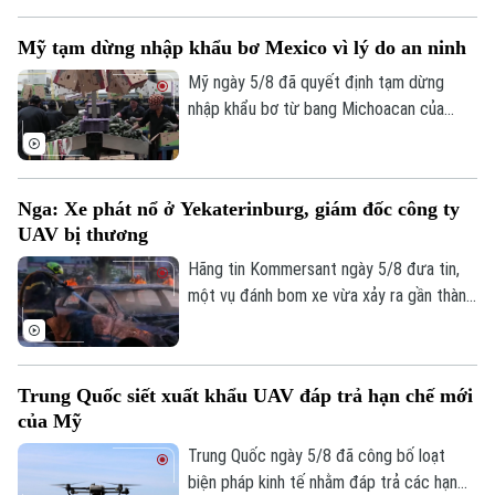
niên di cư không có người đi kèm vào đất
liền. Động thái này diễn ra sau khi làn sóng
Mỹ tạm dừng nhập khẩu bơ Mexico vì lý do an ninh
72.000 người di cư đổ bộ trong một tuần
qua đã khiến các trung tâm tiếp nhận tại
Mỹ ngày 5/8 đã quyết định tạm dừng
đây rơi vào trạng thái quá tải nghiêm
nhập khẩu bơ từ bang Michoacan của
trọng.
Mexico sau khi các nhân viên kiểm tra của
Bộ Nông nghiệp Mỹ (USDA) tại địa
phương này phải ngừng làm việc do các
Nga: Xe phát nổ ở Yekaterinburg, giám đốc công ty
nguy cơ mất an ninh.
UAV bị thương
Hãng tin Kommersant ngày 5/8 đưa tin,
một vụ đánh bom xe vừa xảy ra gần thành
phố Yekaterinburg, Nga, khiến một giám
đốc nhà máy sản xuất máy bay không
người lái (UAV) bị thương nặng trong khi
Trung Quốc siết xuất khẩu UAV đáp trả hạn chế mới
tài xế thiệt mạng. Đây là vụ tấn công thứ
của Mỹ
hai nhằm vào các nhà sản xuất UAV của
Nga chỉ trong vòng một tuần qua.
Trung Quốc ngày 5/8 đã công bố loạt
biện pháp kinh tế nhằm đáp trả các hạn