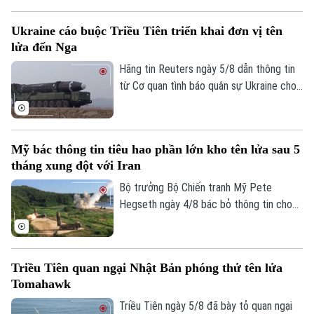
của Ả Rập Xê Út trên Biển Đỏ. Đây là
bước leo thang mới nhất trong chiến dịch
Ukraine cáo buộc Triều Tiên triển khai đơn vị tên
phong tỏa hàng hải mà nhóm này đang
lửa đến Nga
thực thi, gây lo ngại sâu sắc cho cộng
đồng quốc tế.
Hãng tin Reuters ngày 5/8 dẫn thông tin
từ Cơ quan tình báo quân sự Ukraine cho
biết một đơn vị tên lửa của Triều Tiên có
thể đã được triển khai tới miền tây nước
Nga, với khả năng được trang bị hàng
Mỹ bác thông tin tiêu hao phần lớn kho tên lửa sau 5
trăm tên lửa đạn đạo nhằm hỗ trợ các
tháng xung đột với Iran
hoạt động quân sự của Moscow tại
Ukraine. Nga và Triều Tiên hiện chưa đưa
Bộ trưởng Bộ Chiến tranh Mỹ Pete
Chuyên mục
ra bình luận về thông tin này.
Hegseth ngày 4/8 bác bỏ thông tin cho
rằng quân đội nước này đã tiêu hao phần
Thời sự
lớn kho tên lửa sau 5 tháng xung đột với
Iran, khẳng định Washington vẫn duy trì
Hà Nội
Hà Nội
Triều Tiên quan ngại Nhật Bản phóng thử tên lửa
đầy đủ năng lực quân sự.
Tomahawk
Chính trị
Nhịp sống Hà Nội
Thế giới
Triều Tiên ngày 5/8 đã bày tỏ quan ngại