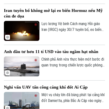
mang tên "Falcon Strike-2026" tại Thái
Lan vào tháng 8 tới, nhằm tăng cường hợp
Iran tuyên bố không mở lại eo biển Hormuz nếu Mỹ
tác quốc phòng giữa hai nước.
còn đe dọa
Lực lượng Vệ binh Cách mạng Hồi giáo
Iran (IRGC) ngày 30/7 tuyên bố, eo biển
Hormuz sẽ không được mở lại, chừng nào
Mỹ còn đe dọa và gây hấn với nước này.
Lời cảnh báo trên được Tehran đưa ra
Anh đầu tư hơn 11 tỉ USD vào tàu ngầm hạt nhân
trong bối cảnh hàng trăm tàu hàng cùng
hàng nghìn thủy thủ vẫn đang bị mắc kẹt
Chính phủ Anh vừa thực hiện một bước đi
bên trong vịnh Ba Tư vì xung đột leo
quan trọng trong chiến lược quốc phòng
thang.
Liên hệ đường dây nóng (bấm để gọi)
khi công bố gói đầu tư trị giá hàng tỉ USD
để hiện đại hóa lá chắn hạt nhân trên biển.
Tòa soạn
Tòa soạn
0865.116.699 (hotline)
0865.116.699
Nghi vấn UAV tấn công cảng khí đốt Ai Cập
Một vụ cháy lớn đã bùng phát tại cảng khí
đốt Damietta, phía Bắc Ai Cập vào ngày
29/7, khiến hai tàu chở khí bốc cháy.