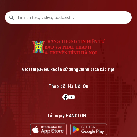
cho giải pháp đối thoại để giải quyết cuộc
xung đột kéo dài gần 5 tháng qua.
TRANG THÔNG TIN ĐIỆN TỬ
BÁO VÀ PHÁT THANH
& TRUYỀN HÌNH HÀ NỘI
Giới thiệu
Điều khoản sử dụng
Chính sách bảo mật
Theo dõi Hà Nội On
Tải ngay HANOI ON