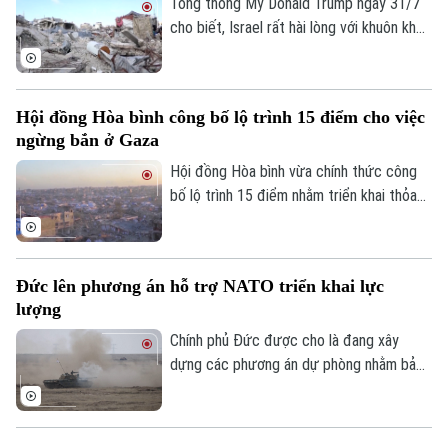
Tổng thống Mỹ Donald Trump ngày 31/7
cho biết, Israel rất hài lòng với khuôn khổ
hòa bình do Washington thúc đẩy nhằm
chấm dứt xung đột tại Dải Gaza và coi
đây là cột mốc quan trọng trong việc
Hội đồng Hòa bình công bố lộ trình 15 điểm cho việc
triển khai Kế hoạch hòa bình 20 điểm của
ngừng bắn ở Gaza
Theo dõi Hà Nội On
mình.
Hội đồng Hòa bình vừa chính thức công
bố lộ trình 15 điểm nhằm triển khai thỏa
thuận hòa bình toàn diện tại Dải Gaza. Đây
được xem là bước đột phá mang tính lịch
sử sau khi Tổng thống Mỹ Donald Trump
Đức lên phương án hỗ trợ NATO triển khai lực
thông báo rằng phong trào Hamas chấp
lượng
thuận kế hoạch giải giáp vũ khí.
Chính phủ Đức được cho là đang xây
dựng các phương án dự phòng nhằm bảo
đảm việc triển khai lực lượng của Tổ
chức Hiệp ước Bắc Đại Tây Dương
(NATO) qua lãnh thổ nước này. Động thái