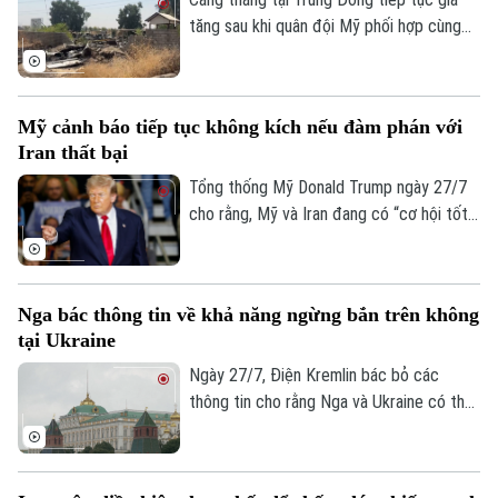
tăng sau khi quân đội Mỹ phối hợp cùng
lực lượng Ả Rập Xê-Út bất ngờ tiến hành
loạt không kích vào nhiều mục tiêu trên
lãnh thổ Iraq. Vụ tấn công đã gây thương
Mỹ cảnh báo tiếp tục không kích nếu đàm phán với
vong lớn và vấp phải sự phản đối mạnh mẽ
Iran thất bại
từ giới chức Baghdad.
Tổng thống Mỹ Donald Trump ngày 27/7
cho rằng, Mỹ và Iran đang có “cơ hội tốt”
để đạt được một thỏa thuận. Tuy nhiên,
ông cũng cảnh báo Washington có thể nối
lại các hoạt động quân sự nếu đàm phán
Nga bác thông tin về khả năng ngừng bắn trên không
không đạt kết quả.
tại Ukraine
Ngày 27/7, Điện Kremlin bác bỏ các
thông tin cho rằng Nga và Ukraine có thể
đạt được một thỏa thuận ngừng bắn trên
không.