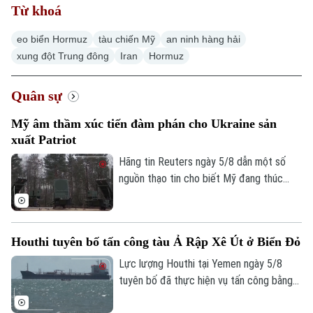
Từ khoá
eo biển Hormuz
tàu chiến Mỹ
an ninh hàng hải
xung đột Trung đông
Iran
Hormuz
Quân sự
Mỹ âm thầm xúc tiến đàm phán cho Ukraine sản
xuất Patriot
Hãng tin Reuters ngày 5/8 dẫn một số
nguồn thạo tin cho biết Mỹ đang thúc
đẩy đàm phán về khả năng cho phép
Ukraine sản xuất tên lửa đánh chặn
Patriot, trong bối cảnh Kiev đang thiếu
Houthi tuyên bố tấn công tàu Ả Rập Xê Út ở Biển Đỏ
hụt loại vũ khí quan trọng này để đối phó
các cuộc tập kích của Nga.
Lực lượng Houthi tại Yemen ngày 5/8
tuyên bố đã thực hiện vụ tấn công bằng
tên lửa đạn đạo nhằm vào tàu chở dầu