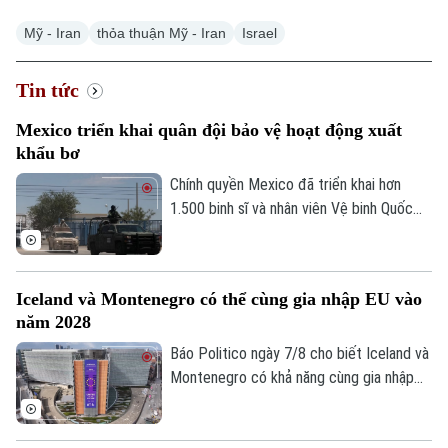
Mỹ - Iran
thỏa thuận Mỹ - Iran
Israel
Tin tức
Mexico triển khai quân đội bảo vệ hoạt động xuất
khẩu bơ
Chính quyền Mexico đã triển khai hơn
1.500 binh sĩ và nhân viên Vệ binh Quốc
gia tới bang Michoacan – khu vực sản
xuất bơ trọng điểm ở miền Tây nước này,
nhằm ngăn chặn tình trạng tống tiền và
Iceland và Montenegro có thể cùng gia nhập EU vào
bạo lực của các băng nhóm tội phạm ảnh
năm 2028
hưởng tới hoạt động xuất khẩu quả bơ
sang Mỹ.
Báo Politico ngày 7/8 cho biết Iceland và
Montenegro có khả năng cùng gia nhập
Liên minh châu Âu (EU) vào năm 2028.
Kịch bản này sẽ phụ thuộc vào kết quả