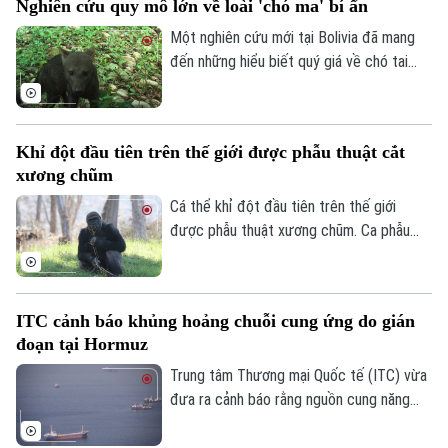
Nghiên cứu quy mô lớn về loài 'chó ma' bí ẩn
đang gặp vấn đề về nguồn cung một số
loại vũ khí.
Một nghiên cứu mới tại Bolivia đã mang
đến những hiểu biết quý giá về chó tai
ngắn – loài thú hoang dã được mệnh danh
là "chó ma" của rừng Amazon do rất hiếm
khi xuất hiện trước mắt con người. Thông
Khỉ đột đầu tiên trên thế giới được phẫu thuật cắt
qua hàng nghìn bức ảnh từ hệ thống bẫy
xương chũm
ảnh, các nhà khoa học đã có thêm hình
dung về tập tính và môi trường sống của
Cá thể khỉ đột đầu tiên trên thế giới
một trong những loài chó hoang dã ít
được phẫu thuật xương chũm. Ca phẫu
được biết đến nhất ở khu vực Mỹ Latinh.
thuật mang tính đột phá này được thực
hiện tại Công viên Safari thuộc Sở thú
San Diego ở bang California, Mỹ nhằm
ITC cảnh báo khủng hoảng chuỗi cung ứng do gián
điều trị tình trạng nhiễm trùng đã lan đến
đoạn tại Hormuz
một phần hộp sọ của con vật.
Trung tâm Thương mại Quốc tế (ITC) vừa
đưa ra cảnh báo rằng nguồn cung năng
lượng, phân bón và vật liệu công nghiệp
trên toàn cầu đang chịu cú sốc lớn do