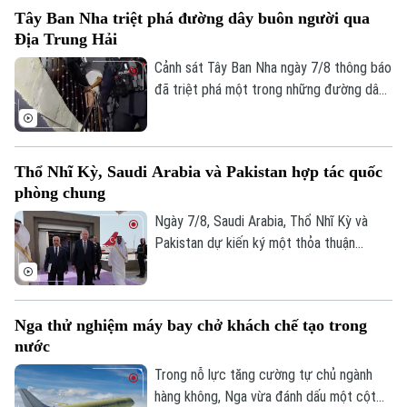
cuộc trưng cầu dân ý tại Iceland về việc
Tây Ban Nha triệt phá đường dây buôn người qua
nối lại đàm phán gia nhập EU vào cuối
Địa Trung Hải
tháng này.
Cảnh sát Tây Ban Nha ngày 7/8 thông báo
đã triệt phá một trong những đường dây
buôn người lớn nhất hoạt động trên tuyến
Địa Trung Hải, bắt giữ 78 đối tượng và
thu giữ 18 tàu cao tốc.
Thổ Nhĩ Kỳ, Saudi Arabia và Pakistan hợp tác quốc
phòng chung
Ngày 7/8, Saudi Arabia, Thổ Nhĩ Kỳ và
Chuyên mục
Pakistan dự kiến ký một thỏa thuận
phòng thủ chung tại thành phố Jeddah
Thời sự
của Saudi Arabia, nhằm tăng cường quan
hệ an ninh giữa ba nước.
Nga thử nghiệm máy bay chở khách chế tạo trong
Hà Nội
Hà Nội
nước
Chính trị
Trong nỗ lực tăng cường tự chủ ngành
Nhịp sống Hà Nội
Thế giới
hàng không, Nga vừa đánh dấu một cột