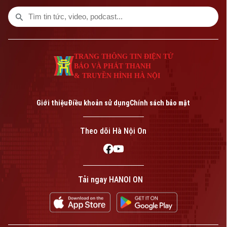
cuộc tập kích vào nhiều thành phố của
Ukraine, trong khi hệ thống phòng không
của Kiev nhiều lần bất lực trước tên lửa
mà Moscow phóng lên.
TRANG THÔNG TIN ĐIỆN TỬ
BÁO VÀ PHÁT THANH
& TRUYỀN HÌNH HÀ NỘI
Giới thiệu
Điều khoản sử dụng
Chính sách bảo mật
Theo dõi Hà Nội On
Tải ngay HANOI ON