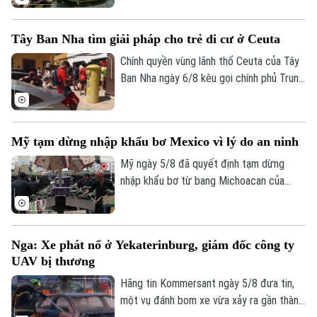
chịu đợt nắng nóng gay gắt thứ tư trong
mùa hè năm nay.
Tây Ban Nha tìm giải pháp cho trẻ di cư ở Ceuta
Chính quyền vùng lãnh thổ Ceuta của Tây
Ban Nha ngày 6/8 kêu gọi chính phủ Trung
ương hỗ trợ di dời hơn 1.100 trẻ vị thành
niên di cư không có người đi kèm vào đất
liền. Động thái này diễn ra sau khi làn sóng
Mỹ tạm dừng nhập khẩu bơ Mexico vì lý do an ninh
72.000 người di cư đổ bộ trong một tuần
qua đã khiến các trung tâm tiếp nhận tại
Mỹ ngày 5/8 đã quyết định tạm dừng
đây rơi vào trạng thái quá tải nghiêm
nhập khẩu bơ từ bang Michoacan của
trọng.
Mexico sau khi các nhân viên kiểm tra của
Bộ Nông nghiệp Mỹ (USDA) tại địa
phương này phải ngừng làm việc do các
Nga: Xe phát nổ ở Yekaterinburg, giám đốc công ty
nguy cơ mất an ninh.
UAV bị thương
Hãng tin Kommersant ngày 5/8 đưa tin,
một vụ đánh bom xe vừa xảy ra gần thành