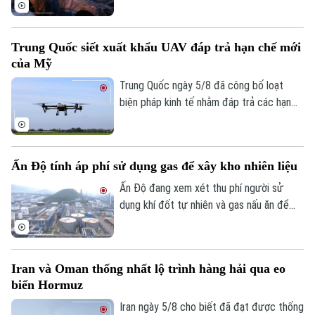
phố Yekaterinburg, Nga, khiến một giám
đốc nhà máy sản xuất máy bay không
người lái (UAV) bị thương nặng trong khi
Trung Quốc siết xuất khẩu UAV đáp trả hạn chế mới
tài xế thiệt mạng. Đây là vụ tấn công thứ
của Mỹ
hai nhằm vào các nhà sản xuất UAV của
Nga chỉ trong vòng một tuần qua.
Trung Quốc ngày 5/8 đã công bố loạt
biện pháp kinh tế nhằm đáp trả các hạn
chế mới của Mỹ, trong đó có việc siết
xuất khẩu thiết bị bay không người lái
(UAV) và đưa 6 thực thể của Mỹ vào danh
Ấn Độ tính áp phí sử dụng gas để xây kho nhiên liệu
sách trả đũa.
Ấn Độ đang xem xét thu phí người sử
dụng khí đốt tự nhiên và gas nấu ăn để
huy động nguồn vốn cho kế hoạch xây
dựng kho dự trữ nhiên liệu chiến lược trị
giá 42 tỷ USD.
Iran và Oman thống nhất lộ trình hàng hải qua eo
biển Hormuz
Bản quyền thuộc về Cơ quan Báo và Phát thanh Truyền hình Hà Nội Giấy
Iran ngày 5/8 cho biết đã đạt được thống