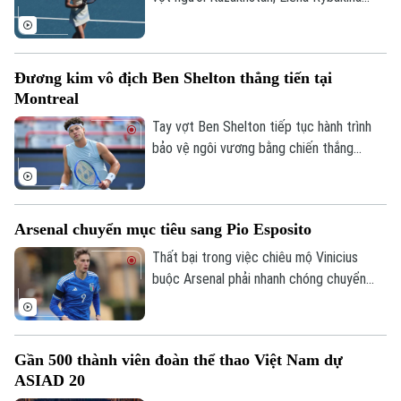
xuất sắc giành quyền vào vòng 16 tay vợt
mạnh nhất. Trong khi đó, tay vợt chủ nhà
Leylah Fernandez (hạt giống số 30) đã
Đương kim vô địch Ben Shelton thẳng tiến tại
tạo nên bất ngờ lớn khi đánh bại hạt giống
Montreal
số 5 người Nga, Mirra Andreeva.
Tay vợt Ben Shelton tiếp tục hành trình
bảo vệ ngôi vương bằng chiến thắng
thuyết phục sau hai set trước tay vợt hạt
giống số 31 Zizou Bergs tại giải Canadian
Open.
Arsenal chuyển mục tiêu sang Pio Esposito
Thất bại trong việc chiêu mộ Vinicius
buộc Arsenal phải nhanh chóng chuyển
hướng sang các mục tiêu khác trên thị
trường chuyển nhượng khi đội chủ sân
Emirates đang dành sự quan tâm đặc biệt
Gần 500 thành viên đoàn thể thao Việt Nam dự
cho chân sút đầy tiềm năng Pio Esposito,
ASIAD 20
tạo ra cuộc cạnh tranh khốc liệt với Man