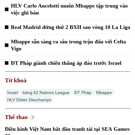
HLV Carlo Ancelotti muốn Mbappe tập trung vào
việc ghi bàn
Real Madrid đứng thứ 2 BXH sau vòng 10 La Liga
Mbappe sẵn sàng ra sân trong trận đấu với Celta
Vigo
ĐT Pháp giành chiến thắng áp đảo trước Israel
Từ khoá
Israel
bảng A2 Nations League
ĐT Pháp
Mbappe
HLV Didier Deschamps
Thể thao
Điền kinh Việt Nam bắt đầu tranh tài tại SEA Games