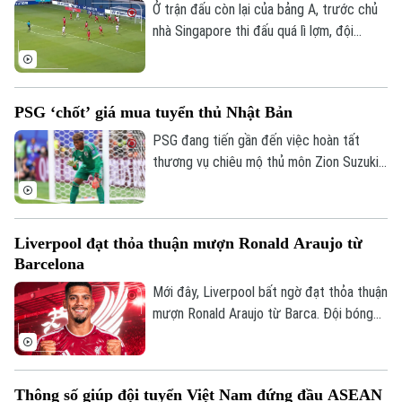
Ở trận đấu còn lại của bảng A, trước chủ
nhà Singapore thi đấu quá lì lợm, đội
tuyển Indonesia dù có bàn dẫn trước
nhưng chung cuộc vẫn bị cầm chân. Kết
quả này là không đủ để giúp đội bóng xứ
PSG ‘chốt’ giá mua tuyển thủ Nhật Bản
vạn đảo vào bán kết.
PSG đang tiến gần đến việc hoàn tất
thương vụ chiêu mộ thủ môn Zion Suzuki
từ Parma và dự kiến chi khoảng 36 triệu
euro để đưa Suzuki về sân Parc des
Princes. Thủ môn người Nhật Bản cũng
Liverpool đạt thỏa thuận mượn Ronald Araujo từ
được cho là đồng ý ký hợp đồng có thời
Barcelona
hạn đến năm 2031.
Mới đây, Liverpool bất ngờ đạt thỏa thuận
mượn Ronald Araujo từ Barca. Đội bóng
nước Anh sẽ chịu toàn bộ tiền lương của
trung vệ người Uruguay và được cài điều
khoản mua đứt nhưng không bắt buộc.
Thông số giúp đội tuyển Việt Nam đứng đầu ASEAN