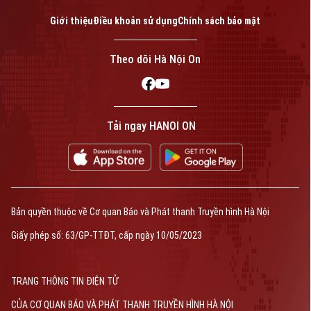
Giới thiệu
Điều khoản sử dụng
Chính sách bảo mật
Theo dõi Hà Nội On
Tải ngay HANOI ON
Bản quyền thuộc về Cơ quan Báo và Phát thanh Truyền hình Hà Nội
Giấy phép số: 63/GP-TTĐT, cấp ngày 10/05/2023
TRANG THÔNG TIN ĐIỆN TỬ
CỦA CƠ QUAN BÁO VÀ PHÁT THANH TRUYỀN HÌNH HÀ NỘI