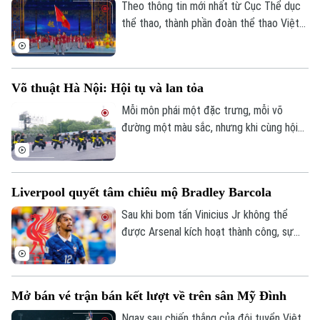
Utd mùa hè năm nay.
Theo thông tin mới nhất từ Cục Thể dục
thể thao, thành phần đoàn thể thao Việt
Nam dự kiến sang Nhật Bản tranh tài sẽ
không quá 500 thành viên, để đảm bảo
tốt nhất chuyên môn.
Võ thuật Hà Nội: Hội tụ và lan tỏa
Mỗi môn phái một đặc trưng, mỗi võ
đường một màu sắc, nhưng khi cùng hội
tụ tại Festival Võ thuật quốc tế Hà Nội
2026, tất cả cùng tạo nên một không gian
võ thuật đa dạng, sôi động và giàu bản
Theo dõi Hà Nội On
Liverpool quyết tâm chiêu mộ Bradley Barcola
sắc.
Sau khi bom tấn Vinicius Jr không thể
được Arsenal kích hoạt thành công, sự
chú ý ở nước Anh dồn về Liverpool với
con số 115 triệu euro họ sẵn sàng bỏ ra
để chiêu mộ Bradley Barcola.
Mở bán vé trận bán kết lượt về trên sân Mỹ Đình
Ngay sau chiến thắng của đội tuyển Việt