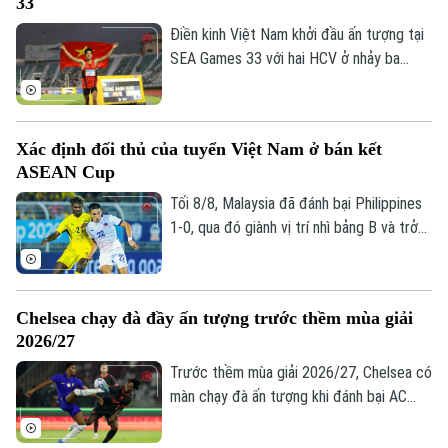
33
Điền kinh Việt Nam khởi đầu ấn tượng tại
SEA Games 33 với hai HCV ở nhảy ba
bước và 1.500 mét nữ, cùng hai tấm HCĐ
ở 1.500 mét nam và ném đĩa.
Xác định đối thủ của tuyển Việt Nam ở bán kết
ASEAN Cup
Tối 8/8, Malaysia đã đánh bại Philippines
1-0, qua đó giành vị trí nhì bảng B và trở
thành đối thủ của tuyển Việt Nam tại bán
kết ASEAN Cup 2026.
Chelsea chạy đà đầy ấn tượng trước thềm mùa giải
2026/27
Chuyên mục
Trước thềm mùa giải 2026/27, Chelsea có
màn chạy đà ấn tượng khi đánh bại AC
Thời sự
Milan 3-0 trong trận giao hữu. Kết quả này
giúp HLV Xabi Alonso có màn chuẩn bị