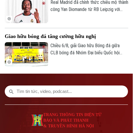
Real Madrid đã chính thức chiêu mộ thành
công Yan Diomande từ RB Leipzig với
mức giá kỷ lục. Tổng giá trị thương vụ lên
tới 140 triệu euro, bao gồm 125 triệu
euro phí chuyển nhượng cố định và 15
Giao hữu bóng đá tăng cường hữu nghị
triệu euro phụ phí tùy theo thành tích.
Chiều 6/8, giải Giao hữu Bóng đá giữa
CLB bóng đá Nhóm Đại biểu Quốc hội
khóa XVI, Đại học Bách khoa Hà Nội và
Tập đoàn T&T Group đã diễn ra trong
không khí sôi nổi, đoàn kết và thắm tình
hữu nghị.
TRANG THÔNG TIN ĐIỆN TỬ
BÁO VÀ PHÁT THANH
& TRUYỀN HÌNH HÀ NỘI