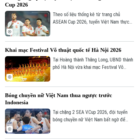
Liên hệ đường dây nóng (bấm để gọi)
Cup 2026
Tòa soạn
Tòa soạn
Theo số liệu thống kê từ trang chủ
ASEAN Cup 2026, tuyển Việt Nam thực
0865.116.699 (hotline)
0865.116.699
hiện tổng cộng 2.202 đường chuyền sau 4
trận, trong đó có tới 1.944 đường chuyền
chính xác, đạt tỷ lệ thành công lên tới
Khai mạc Festival Võ thuật quốc tế Hà Nội 2026
88% là những con số ấn tượng nhất từ khi
giải khởi tranh.
Tại Hoàng thành Thăng Long, UBND thành
phố Hà Nội vừa khai mạc Festival Võ
thuật quốc tế Hà Nội 2026 với chủ đề
“Hào khí Thăng Long - Tinh hoa võ Việt”.
Bóng chuyền nữ Việt Nam thua ngược trước
Indonesia
Tại chặng 2 SEA V.Cup 2026, đội tuyển
bóng chuyền nữ Việt Nam bất ngờ để
thua trước Indonesia. Đoàn quân của HLV
Ngọc Hoa dẫn trước 2-0 với thế trận, lối