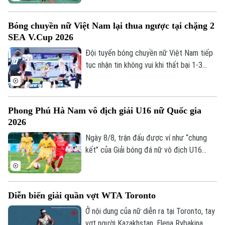
Làng nghề
đã mang đến những màn trình diễn mãn
Y tế
Thể thao
Đánh giá
nhãn, góp phần tạo nên sắc màu đa dạng
Di tích
Bóng chuyền nữ Việt Nam lại thua ngược tại chặng 2
cho ngày hội võ thuật lớn của Thủ đô.
Dinh dưỡng
Bóng đá
SEA V.Cup 2026
Giải trí
Đội tuyển bóng chuyền nữ Việt Nam tiếp
Tư vấn sức khỏe
Quần vợt
Tin tức
tục nhận tin không vui khi thất bại 1-3
Đã phát sóng
trước Philippines ở lượt trận thứ hai
Golf
Sao
chặng 2 SEA V.Cup 2026 dù Thanh Thúy
và các đồng đội có khởi đầu thuận lợi khi
Phong Phú Hà Nam vô địch giải U16 nữ Quốc gia
Điện ảnh
giành chiến thắng ở set đấu đầu tiên.
2026
Thời trang
Ngày 8/8, trận đấu được ví như “chung
kết” của Giải bóng đá nữ vô địch U16
Âm nhạc
Quốc gia 2026 đã khép lại với chiến thắng
tối thiểu dành cho Phong Phú Hà Nam
trước đối thủ được đánh giá cao là Hà
Diễn biến giải quần vợt WTA Toronto
Nội.
Ở nội dung của nữ diễn ra tại Toronto, tay
vợt người Kazakhstan, Elena Rybakina