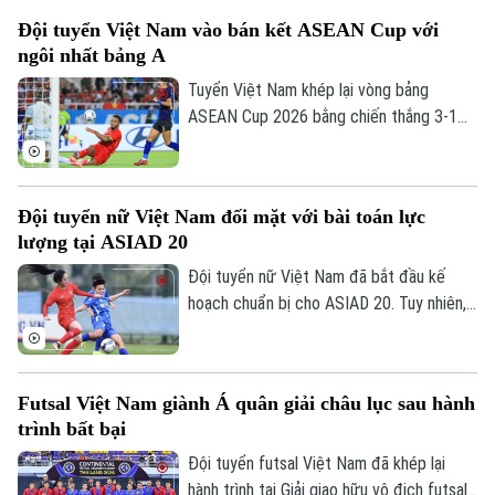
chơi áp đảo. Nhưng rồi họ đánh mất chính
Đội tuyển Việt Nam vào bán kết ASEAN Cup với
mình ở những set tiếp theo.
ngôi nhất bảng A
Tuyển Việt Nam khép lại vòng bảng
ASEAN Cup 2026 bằng chiến thắng 3-1
trước Campuchia trên sân Mỹ Đình. Đình
Bắc tỏa sáng với cú đúp, giúp thầy trò
HLV Kim Sang-sik giành trọn 3 điểm và
Đội tuyển nữ Việt Nam đối mặt với bài toán lực
tạo đà thuận lợi trước vòng bán kết.
lượng tại ASIAD 20
Đội tuyển nữ Việt Nam đã bắt đầu kế
hoạch chuẩn bị cho ASIAD 20. Tuy nhiên,
quá trình trẻ hóa lực lượng cùng nguy cơ
thiếu vắng nhiều trụ cột đang đặt HLV
Hoàng Văn Phúc trước bài toán nhân sự
Futsal Việt Nam giành Á quân giải châu lục sau hành
đầy thách thức trên hành trình hướng tới
trình bất bại
đấu trường châu lục.
Đội tuyển futsal Việt Nam đã khép lại
hành trình tại Giải giao hữu vô địch futsal