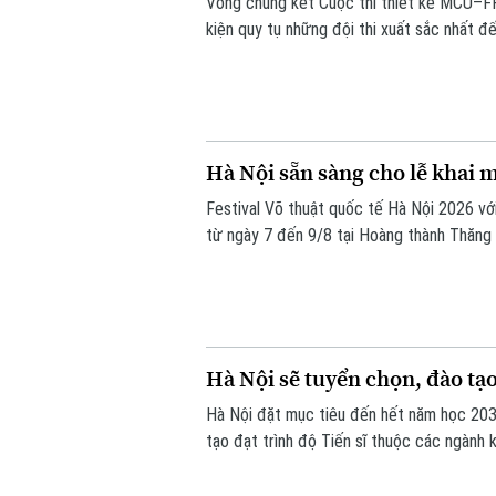
Vòng chung kết Cuộc thi thiết kế MCU–FP
kiện quy tụ những đội thi xuất sắc nhất đ
tinh thần sáng tạo, nghiên cứu và ứng dụn
Hà Nội sẵn sàng cho lễ khai m
Festival Võ thuật quốc tế Hà Nội 2026 với
từ ngày 7 đến 9/8 tại Hoàng thành Thăng 
trong nước và quốc tế. Những ngày này, 
để sẵn sàng cho sự kiện võ thuật quốc tế
Hà Nội sẽ tuyển chọn, đào tạo
Hà Nội đặt mục tiêu đến hết năm học 203
tạo đạt trình độ Tiến sĩ thuộc các ngành 