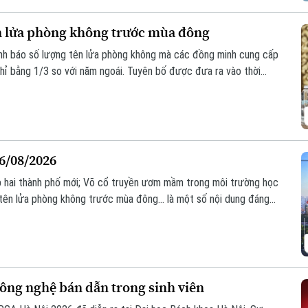
ên lửa phòng không trước mùa đông
nh báo số lượng tên lửa phòng không mà các đồng minh cung cấp
hỉ bằng 1/3 so với năm ngoái. Tuyên bố được đưa ra vào thời
 vào nhiều thành phố của Ukraine, trong khi hệ thống phòng
ên lửa mà Moscow phóng lên.
06/08/2026
ập hai thành phố mới; Võ cổ truyền ươm mầm trong môi trường học
tên lửa phòng không trước mùa đông... là một số nội dung đáng
ông nghệ bán dẫn trong sinh viên