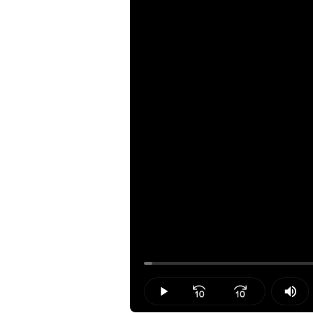
Loaded
:
1.23%
Play
Mut