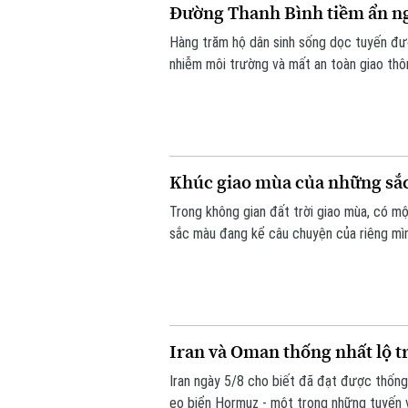
Đường Thanh Bình tiềm ẩn ng
Hàng trăm hộ dân sinh sống dọc tuyến đư
nhiễm môi trường và mất an toàn giao thô
thuộc gói thầu số 4 của dự án xây dựng h
toàn.
Khúc giao mùa của những sắ
Trong không gian đất trời giao mùa, có mộ
sắc màu đang kể câu chuyện của riêng mình
vui tươi. Triển lãm "Những lớp thân quen" 
Iran và Oman thống nhất lộ t
Iran ngày 5/8 cho biết đã đạt được thống
eo biển Hormuz - một trong những tuyến vậ