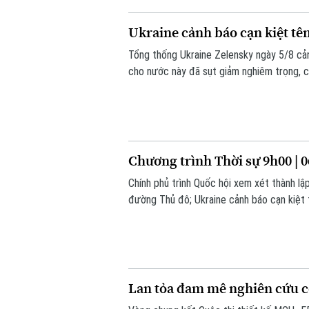
Ukraine cảnh báo cạn kiệt t
Tổng thống Ukraine Zelensky ngày 5/8 cả
cho nước này đã sụt giảm nghiêm trọng, c
điểm Nga đang gia tăng các cuộc tập kích
không của Kiev nhiều lần bất lực trước t
Chương trình Thời sự 9h00 | 
Chính phủ trình Quốc hội xem xét thành l
đường Thủ đô; Ukraine cảnh báo cạn kiệt 
chú ý trong chương trình hôm nay.
Lan tỏa đam mê nghiên cứu c