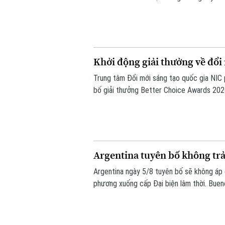
Khởi động giải thưởng về đổi
Trung tâm Đổi mới sáng tạo quốc gia NIC
bố giải thưởng Better Choice Awards 202
nhằm tôn vinh, khuyến khích, cổ vũ những 
người tiêu dùng.
Argentina tuyên bố không trả
Argentina ngày 5/8 tuyên bố sẽ không áp 
phương xuống cấp Đại biện lâm thời. Bueno
khẳng định không muốn làm gia tăng căng 