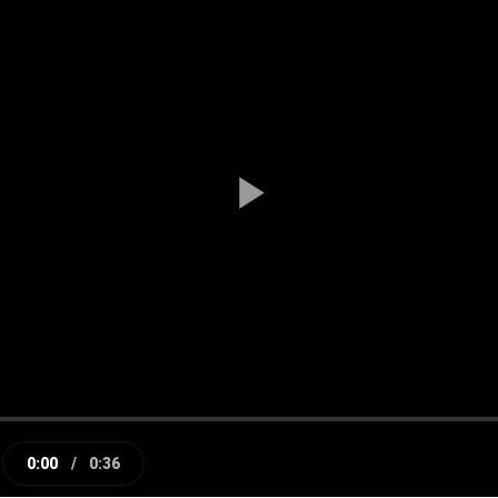
Play
Video
0:00
/
0:36
e
Current
Duration