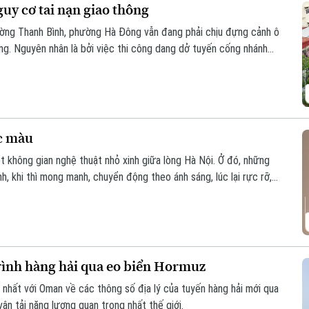
uy cơ tai nạn giao thông
ờng Thanh Bình, phường Hà Đông vẫn đang phải chịu đựng cảnh ô
ng. Nguyên nhân là bởi việc thi công dang dở tuyến cống nhánh
ệ thống xử lý nước thải Yên Xá. Nhiều hạng mục chưa đảm bảo an
c màu
t không gian nghệ thuật nhỏ xinh giữa lòng Hà Nội. Ở đó, những
, khi thì mong manh, chuyển động theo ánh sáng, lúc lại rực rỡ,
vì thế trở thành một khúc giao mùa của hội họa.
rình hàng hải qua eo biển Hormuz
 nhất với Oman về các thông số địa lý của tuyến hàng hải mới qua
n tải năng lượng quan trọng nhất thế giới.