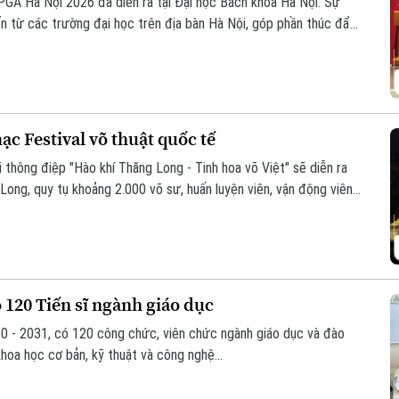
GA Hà Nội 2026 đã diễn ra tại Đại học Bách khoa Hà Nội. Sự
ến từ các trường đại học trên địa bàn Hà Nội, góp phần thúc đẩy
g công nghệ vi mạch, hệ thống nhúng trong sinh viên.
ạc Festival võ thuật quốc tế
 thông điệp "Hào khí Thăng Long - Tinh hoa võ Việt" sẽ diễn ra
Long, quy tụ khoảng 2.000 võ sư, huấn luyện viên, vận động viên
mọi công tác chuẩn bị đang được Ban tổ chức gấp rút hoàn thiện
 đầu tiên được tổ chức tại Thủ đô.
 120 Tiến sĩ ngành giáo dục
0 - 2031, có 120 công chức, viên chức ngành giáo dục và đào
khoa học cơ bản, kỹ thuật và công nghệ...