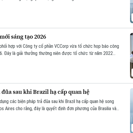
 mới sáng tạo 2026
 phối hợp với Công ty cổ phần VCCorp vừa tổ chức họp báo công
6. Đây là giải thưởng thường niên được tổ chức từ năm 2022
giá trị đổi mới sáng tạo áp dụng trong đời sống thực phục vụ
 đũa sau khi Brazil hạ cấp quan hệ
dụng các biện pháp trả đũa sau khi Brazil hạ cấp quan hệ song
s Aires cho rằng, đây là quyết định đơn phương của Brasilia và
thẳng giữa hai nước láng giềng.