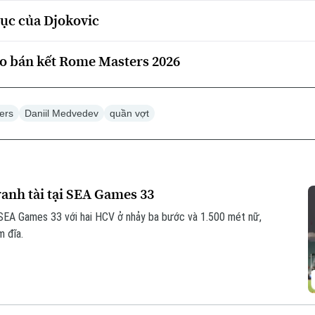
lục của Djokovic
ào bán kết Rome Masters 2026
ers
Daniil Medvedev
quần vợt
ranh tài tại SEA Games 33
 SEA Games 33 với hai HCV ở nhảy ba bước và 1.500 mét nữ,
 đĩa.