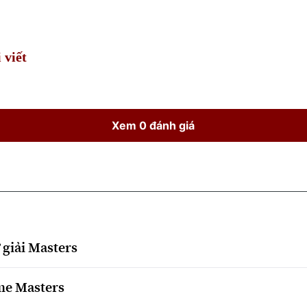
Time
 viết
Xem 0 đánh giá
ử giải Masters
ome Masters