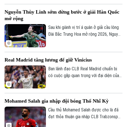
gia Tây Ban Nha theo dạng cho mượn.
Nguyễn Thùy Linh sớm dừng bước ở giải Hàn Quốc
mở rộng
Sau khi giành vị trí á quân ở giải cầu lông
Đài Bắc Trung Hoa mở rộng 2026, Nguyễn
Thùy Linh tiếp tục tranh tài ở giải Hàn
Quốc Masters, cũng nằm trong hệ thống
World Tour Super 300 của Liên đoàn Cầu
Real Madrid tăng lương để giữ Vinicius
lông thế giới. Tuy nhiên đại diện của Việt
Nam đã không thể tiến sâu.
Ban lãnh đạo CLB Real Madrid chuẩn bị
có cuộc gặp quan trọng với đại diện của
Vinicius, nhằm nối lại đàm phán gia hạn với
ngôi sao người Brazil.
Mohamed Salah gia nhập đội bóng Thổ Nhĩ Kỳ
Cầu thủ Mohamed Salah được cho là đã
đạt thỏa thuận gia nhập CLB Trabzonspor
theo dạng chuyển nhượng tự do sau khi