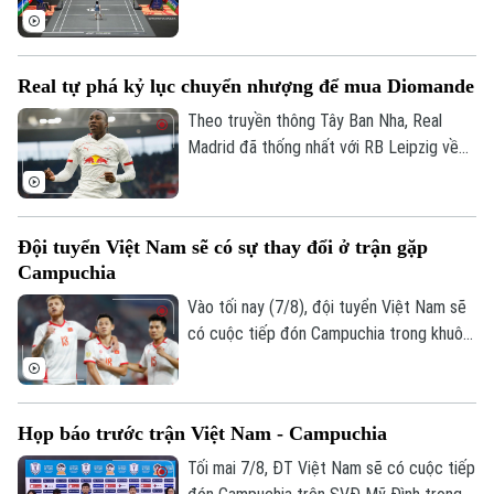
Giải trí
Giải cầu lông vô địch thế giới 2026. Trong
đó, các tay vợt Việt Nam sẽ phải đối mặt
Tư vấn sức khỏe
Quần vợt
Tin tức
với những thử thách cực đại ngay từ
Đã phát sóng
Real tự phá kỷ lục chuyển nhượng để mua Diomande
vòng 1.
Golf
Sao
Theo truyền thông Tây Ban Nha, Real
Madrid đã thống nhất với RB Leipzig về
Điện ảnh
phí chuyển nhượng. Trong đó có 144,5
triệu USD trả trước và 11,5 triệu USD phụ
Thời trang
phí, trở thành bản hợp đồng kỷ lục của
Đội tuyển Việt Nam sẽ có sự thay đổi ở trận gặp
CLB.
Âm nhạc
Campuchia
Vào tối nay (7/8), đội tuyển Việt Nam sẽ
có cuộc tiếp đón Campuchia trong khuôn
khổ lượt trận cuối cùng vòng bảng ASEAN
Cup 2026. Ở buổi họp báo trước trận vào
ngày 6/8, HLV Kim Sang Sik đã tiết lộ sẽ
Họp báo trước trận Việt Nam - Campuchia
có những sự điều chỉnh một số vị trí
trong đội hình đội tuyển Việt Nam, nhưng
Tối mai 7/8, ĐT Việt Nam sẽ có cuộc tiếp
vẫn hướng tới chiến thắng trước