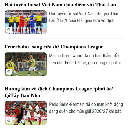
Đội tuyển futsal Việt Nam chia điểm với Thái Lan
tưng bừng trước Indonesia ngay trên sân
khách.
Đội tuyển futsal Việt Nam đã gặp Thái
Lan ở lượt cuối Giải giao hữu vô địch
futsal châu lục - Thái Lan 2026. Dù bị dẫn
0-3 trong hiệp một nhưng đoàn quân của
HLV Diego Giustozzi đã thi đấu ấn tượng,
Fenerbahce sáng cửa dự Champions League
ghi liền 3 bàn nhờ chiến thuật chơi power-
play và cân bằng tỉ số, qua đó kết thúc
Mason Greenwood đã có bàn thắng đầu
giải với 8 điểm sau 4 trận.
tiên cho Fenerbahce, góp công giúp đội
bóng Thổ Nhĩ Kỳ đánh bại Sturm Graz 2-0
ở lượt đi vòng loại Champions League,
qua đó giúp thầy trò Ismail Kartal tiến
Đương kim vô địch Champions League ‘phơi áo’
một bước dài tới vòng play-off
tạiTây Ban Nha
Champions League.
Paris Saint-Germain đã có màn khởi động
đáng quên cho mùa giải 2026/27 khi bất
ngờ thua 0-3 trước Mallorca. Thầy trò
Enrique chỉ còn một trận giao hữu để