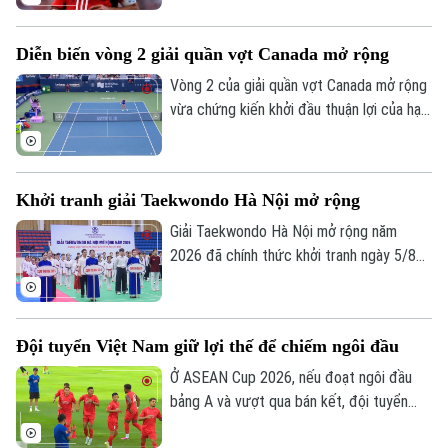
chia tay Liverpool vào cuối mùa giải
2025/26.
Diễn biến vòng 2 giải quần vợt Canada mở rộng
Vòng 2 của giải quần vợt Canada mở rộng
vừa chứng kiến khởi đầu thuận lợi của hạt
giống số 1 Aryna Sabalenka.
Khởi tranh giải Taekwondo Hà Nội mở rộng
Giải Taekwondo Hà Nội mở rộng năm
2026 đã chính thức khởi tranh ngày 5/8
tại Hà Nội. Đây là một trong những hoạt
động thể thao có ý nghĩa trong khuôn khổ
Festival Võ thuật quốc tế Hà Nội 2026,
Đội tuyển Việt Nam giữ lợi thế để chiếm ngôi đầu
góp phần lan tỏa tinh thần thượng võ,
tăng cường giao lưu, đoàn kết và thúc
Ở ASEAN Cup 2026, nếu đoạt ngôi đầu
đẩy phong trào tập luyện thể dục thể
bảng A và vượt qua bán kết, đội tuyển
thao trên địa bàn Thủ đô.
Việt Nam sẽ đá trận chung kết lượt về