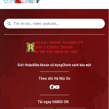
vọng giành vé vào bán kết.
TRANG THÔNG TIN ĐIỆN TỬ
BÁO VÀ PHÁT THANH
& TRUYỀN HÌNH HÀ NỘI
Giới thiệu
Điều khoản sử dụng
Chính sách bảo mật
Theo dõi Hà Nội On
Tải ngay HANOI ON