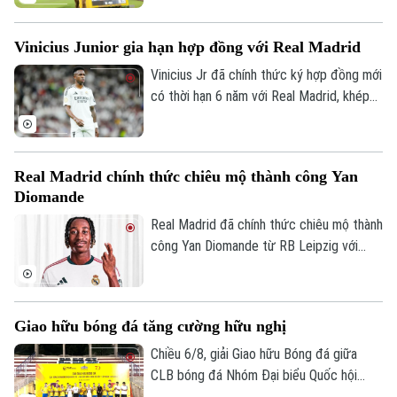
ở 1.500 mét nam và ném đĩa.
Vinicius Junior gia hạn hợp đồng với Real Madrid
Vinicius Jr đã chính thức ký hợp đồng mới
có thời hạn 6 năm với Real Madrid, khép
lại những đồn đoán về khả năng chuyển
đến Arsenal.
Real Madrid chính thức chiêu mộ thành công Yan
Diomande
Real Madrid đã chính thức chiêu mộ thành
công Yan Diomande từ RB Leipzig với
Chuyên mục
mức giá kỷ lục. Tổng giá trị thương vụ lên
tới 140 triệu euro, bao gồm 125 triệu
Thời sự
euro phí chuyển nhượng cố định và 15
Giao hữu bóng đá tăng cường hữu nghị
triệu euro phụ phí tùy theo thành tích.
Hà Nội
Hà Nội
Chiều 6/8, giải Giao hữu Bóng đá giữa
CLB bóng đá Nhóm Đại biểu Quốc hội
Chính trị
Nhịp sống Hà Nội
Thế giới
khóa XVI, Đại học Bách khoa Hà Nội và