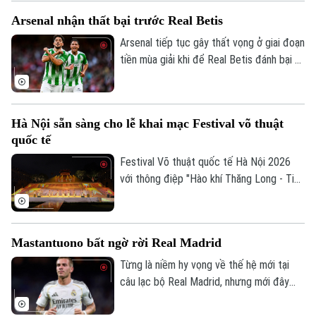
hoàn thiện đội hình trước khi bước vào
Arsenal nhận thất bại trước Real Betis
trận tranh Siêu cúp châu Âu gặp Aston
Villa vào ngày 12/8.
Arsenal tiếp tục gây thất vọng ở giai đoạn
tiền mùa giải khi để Real Betis đánh bại 3-
1 tại Dublin.
Hà Nội sẵn sàng cho lễ khai mạc Festival võ thuật
quốc tế
Festival Võ thuật quốc tế Hà Nội 2026
với thông điệp "Hào khí Thăng Long - Tinh
hoa võ Việt" sẽ diễn ra từ ngày 7 đến 9/8
tại Hoàng thành Thăng Long, quy tụ
Liên hệ đường dây nóng (bấm để gọi)
khoảng 2.000 võ sư, huấn luyện viên, vận
Mastantuono bất ngờ rời Real Madrid
Tòa soạn
Tòa soạn
động viên trong nước và quốc tế. Những
ngày này, mọi công tác chuẩn bị đang
Từng là niềm hy vọng về thế hệ mới tại
0865.116.699 (hotline)
0865.116.699
được Ban tổ chức gấp rút hoàn thiện để
câu lạc bộ Real Madrid, nhưng mới đây
sẵn sàng cho sự kiện võ thuật quốc tế
cầu thủ người Argentina Mastatuono đã
đầu tiên được tổ chức tại Thủ đô.
gây bất ngờ khi phải rời đội bóng Hoàng