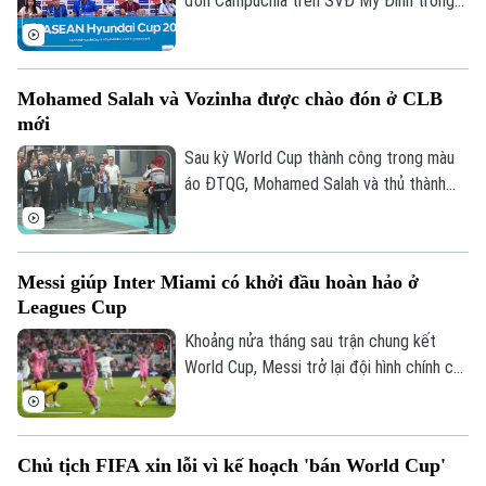
đón Campuchia trên SVĐ Mỹ Đình trong
Campuchia.
khuôn khổ lượt cuối vòng bảng ASEAN
Cup 2026. Sáng 6/8, hai đội cũng đã có
cuộc họp báo để chia sẻ thông tin trước
Mohamed Salah và Vozinha được chào đón ở CLB
trận.
mới
Sau kỳ World Cup thành công trong màu
áo ĐTQG, Mohamed Salah và thủ thành
Vozinha vừa có bến đỗ mới và đều được
các CĐV chào đón như những người hùng.
Messi giúp Inter Miami có khởi đầu hoàn hảo ở
Leagues Cup
Khoảng nửa tháng sau trận chung kết
World Cup, Messi trở lại đội hình chính của
Inter Miami; anh lập tức ghi bàn với cú
đúp và 1 kiến tạo để vượt mốc 920 bàn
trong sự nghiệp, trong trận thắng San
Chủ tịch FIFA xin lỗi vì kế hoạch 'bán World Cup'
Luis (Mexico) tỷ số 4-2 vào sáng nay.