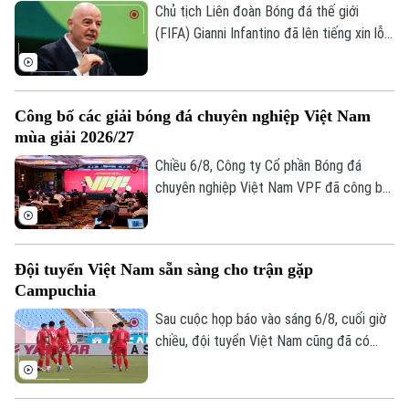
Chủ tịch Liên đoàn Bóng đá thế giới
(FIFA) Gianni Infantino đã lên tiếng xin lỗi
về nỗ lực bị chỉ trích là đáng hổ thẹn
nhằm thương mại hóa World Cup, nhưng
kiên quyết không từ chức.
Công bố các giải bóng đá chuyên nghiệp Việt Nam
mùa giải 2026/27
Theo dõi Hà Nội On
Chiều 6/8, Công ty Cổ phần Bóng đá
chuyên nghiệp Việt Nam VPF đã công bố
các giải bóng đá chuyên nghiệp Việt Nam
mùa giải 2026/2027. Trong đó, được quan
tâm nhất là lễ bốc thăm và xếp lịch thi
Đội tuyển Việt Nam sẵn sàng cho trận gặp
đấu chính thức cho giải V.League 1 mùa
Campuchia
giải năm nay.
Sau cuộc họp báo vào sáng 6/8, cuối giờ
chiều, đội tuyển Việt Nam cũng đã có
buổi tập cuối trên SVĐ Quốc gia Mỹ Đình
để làm quen sân đấu chính thức. Tinh thần
của toàn đội đang lên cao sau trận thắng