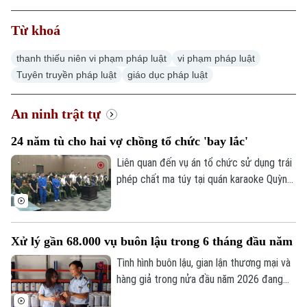
Từ khoá
thanh thiếu niên vi phạm pháp luật
vi phạm pháp luật
Tuyên truyền pháp luật
giáo dục pháp luật
An ninh trật tự
24 năm tù cho hai vợ chồng tổ chức 'bay lắc'
Liên quan đến vụ án tổ chức sử dụng trái
phép chất ma túy tại quán karaoke Quỳnh
Trang (xã Ô Diên), Tòa án nhân dân thành
phố Hà Nội đã tuyên án 50 bị cáo liên
quan. Hội đồng xét xử xác định đây là vụ
Xử lý gần 68.000 vụ buôn lậu trong 6 tháng đầu năm
án đặc biệt nghiêm trọng, có tổ chức,
diễn ra trong thời gian dài dưới vỏ bọc
Tình hình buôn lậu, gian lận thương mại và
kinh doanh karaoke.
hàng giả trong nửa đầu năm 2026 đang
có nhiều diễn biến hết sức phức tạp trên