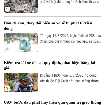
phố Hà Nội đã ra quyết định khởi tố vụ án,
Tư vấn sức khỏe
khởi tố bị can đối với Đinh Công Thắng
Quần vợt
Tin tức
Đã phát sóng
(SN 2004, trú phường Từ Sơn, tỉnh Bắc
Ninh) về tội "Xâm phạm quyền sở hữu
Golf
Sao
Dán đề can, thay đổi biển số xe sẽ bị phạt 6 triệu
công nghiệp".
đồng
Điện ảnh
Từ ngày 15/8/2026, Nghị định số 238 của
Chính phủ chính thức có hiệu lực, sẽ sửa
Thời trang
đổi, bổ sung một số điều về quy định xử
phạt vi phạm hành chính về trật tự, an
Âm nhạc
toàn giao thông trong lĩnh vực giao thông
Kiểm tra lái xe đỗ sai quy định, phát hiện bằng lái
đường bộ như: trừ điểm, phục hồi điểm
giả
giấy phép lái xe. Trong đó, đáng chú ý là
hành vi dán đề can, thay đổi biển số xe sẽ
Khoảng 11h05 ngày 6/8/2026, tổ công
bị phạt 6 triệu đồng.
tác thuộc Đội Cảnh sát giao thông đường
bộ số 1 Phòng Cảnh sát giao thông (Công
an thành phố Hà Nội) làm nhiệm vụ trên
phố Hai Bà Trưng đã phát hiện ô tô nhãn
UAV bước đầu phát huy hiệu quả quản trị giao thông
hiệu Toyota Fortuner, biển kiểm soát 17A-