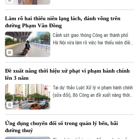
đề.
Làm rõ hai thiếu niên lạng lách, đánh võng trên
đường Phạm Văn Đồng
Cảnh sát giao thông Công an thành phố
Hà Nội vừa làm rõ việc hai thiếu niên điều
khiển xe máy lạng lách, đánh võng trên
đường Phạm Văn Đồng, gây nguy hiểm
cho người tham gia giao thông.
Đề xuất nâng thời hiệu xử phạt vi phạm hành chính
lên 3 năm
Tại dự thảo Luật Xử lý vi phạm hành chính
(sửa đổi), Bộ Công an đề xuất nâng thời
hiệu xử phạt vi phạm hành chính lên 3 năm
nhằm ngăn chặn chủ phương tiện vi phạm
giao thông lợi dụng kẽ hở để né “phạt
Ứng dụng chuyển đổi số trong quản lý bến, bãi
nguội” khi đăng kiểm.
đường thuỷ