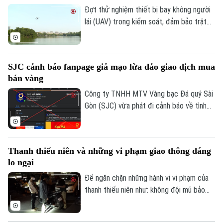
080.51 đỗ xe tại vị trí có biển cấm đỗ và
Đợt thử nghiệm thiết bị bay không người
tiến hành kiểm tra theo quy định.
lái (UAV) trong kiểm soát, đảm bảo trật
tự ATGT không chỉ là một phép thử công
nghệ mà là bước chuyển dịch chiến lược
của Công an TP Hà Nội trong quản trị
SJC cảnh báo fanpage giả mạo lừa đảo giao dịch mua
không gian tầm thấp, quyết tâm xóa bỏ
bán vàng
các "điểm mù" an toàn giao thông và trật
tự đô thị.
Công ty TNHH MTV Vàng bạc Đá quý Sài
Gòn (SJC) vừa phát đi cảnh báo về tình
trạng các đối tượng lợi dụng thương hiệu
SJC để lập fanpage giả mạo, mời chào
giao dịch vàng và thu thập thông tin cá
Thanh thiếu niên và những vi phạm giao thông đáng
nhân nhằm lừa đảo khách hàng.
lo ngại
Để ngăn chặn những hành vi vi phạm của
thanh thiếu niên như: không đội mũ bảo
hiểm, vượt đèn đỏ, đến những hành vi
nguy hiểm như lạng lách, đánh võng, bốc