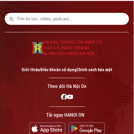
đã chỉ đạo các lực lượng chức năng đồng
loạt ra quân chấn chỉnh, xử lý nghiêm các
vi phạm về trật tự đô thị.
TRANG THÔNG TIN ĐIỆN TỬ
BÁO VÀ PHÁT THANH
& TRUYỀN HÌNH HÀ NỘI
Giới thiệu
Điều khoản sử dụng
Chính sách bảo mật
Theo dõi Hà Nội On
Tải ngay HANOI ON