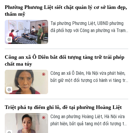
đầu xe..., lực lượng Cảnh sát giao thông
Phường Phương Liệt siết chặt quản lý cơ sở làm đẹp,
Hà Nội đang tăng cường tuần tra, kiểm
thẩm mỹ
soát và xử lý nghiêm các trường hợp vi
phạm.
Tại phường Phương Liệt, UBND phường
đã phối hợp với Công an phường và Trạm
Y tế thành lập đoàn kiểm tra liên ngành,
Theo dõi Hà Nội On
tiến hành kiểm tra đột xuất nhiều cơ sở
spa, chăm sóc da và thẩm mỹ trên địa
Công an xã Ô Diên bắt đối tượng tàng trữ trái phép
bàn nhằm kịp thời phát hiện, chấn chỉnh
chất ma túy
các vi phạm, bảo đảm quyền lợi và an toàn
cho người dân.
Công an xã Ô Diên, Hà Nội vừa phát hiện,
bắt giữ một đối tượng có hành vi tàng trữ
trái phép chất ma túy. Đối tượng là
Nguyễn Văn Dũng, sinh năm 1979, bị phát
hiện đang tang trữ 0,441 gam heroin tại
Triệt phá tụ điểm ghi lô, đề tại phường Hoàng Liệt
khu vực ngã ba đường Thượng Hội - Tân
Lập.
Công an phường Hoàng Liệt, Hà Nội vừa
phát hiện, bắt quả tang một đối tượng tổ
chức đánh bạc dưới hình thức ghi số lô,