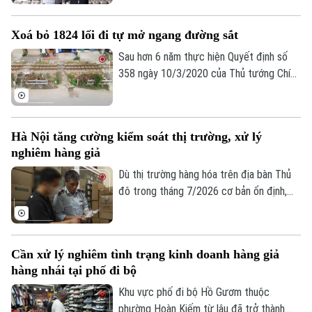
tất cả các tuyến. Báo cáo từ Ban Chỉ đạo
389 quốc gia cho thấy, trong 6 tháng đầu
Xoá bỏ 1824 lối đi tự mở ngang đường sắt
năm, lực lượng chức năng cả nước đã
phát hiện và xử lý gần 68.000 vụ vi phạm,
Sau hơn 6 năm thực hiện Quyết định số
tăng hơn 36% so với cùng kỳ năm ngoái.
358 ngày 10/3/2020 của Thủ tướng Chính
phủ cả nước đã xóa bỏ 1.842 lối đi tự mở
nguy hiểm, góp phần kéo giảm mạnh tai
nạn giao thông đường sắt.
Hà Nội tăng cường kiểm soát thị trường, xử lý
nghiêm hàng giả
Dù thị trường hàng hóa trên địa bàn Thủ
đô trong tháng 7/2026 cơ bản ổn định,
Chuyên mục
tuy nhiên tình trạng kinh doanh hàng giả,
Thời sự
hàng lậu và gian lận thương mại vẫn tiềm
ẩn nhiều diễn biến phức tạp. Lực lượng
Cần xử lý nghiêm tình trạng kinh doanh hàng giả
Quản lý thị trường Hà Nội đang tiếp tục
Hà Nội
Hà Nội
hàng nhái tại phố đi bộ
siết chặt kiểm soát, đặc biệt là trên môi
trường thương mại điện tử.
Chính trị
Khu vực phố đi bộ Hồ Gươm thuộc
Nhịp sống Hà Nội
Thế giới
phường Hoàn Kiếm từ lâu đã trở thành