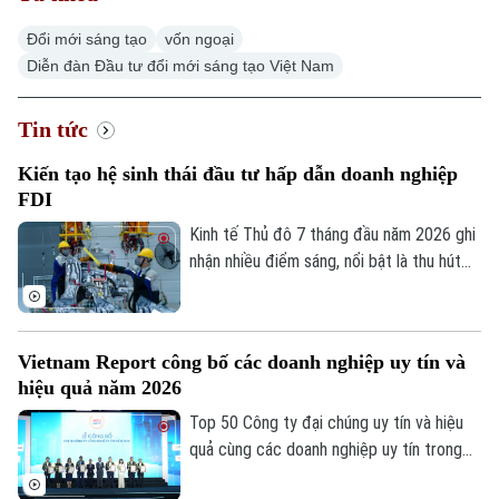
Đổi mới sáng tạo
vốn ngoại
Diễn đàn Đầu tư đổi mới sáng tạo Việt Nam
Xu hướng
Tin tức
Kiến tạo hệ sinh thái đầu tư hấp dẫn doanh nghiệp
FDI
Kinh tế Thủ đô 7 tháng đầu năm 2026 ghi
nhận nhiều điểm sáng, nổi bật là thu hút
3.388 triệu USD vốn FDI, riêng tháng 7
đạt 133,2 triệu USD. Đáng chú ý, cơ cấu
FDI tiếp tục chuyển dịch theo hướng ưu
Vietnam Report công bố các doanh nghiệp uy tín và
tiên công nghệ cao, đổi mới sáng tạo,
hiệu quả năm 2026
dịch vụ số và R&D, giảm dần các dự án sử
dụng nhiều đất và lao động.
Top 50 Công ty đại chúng uy tín và hiệu
quả cùng các doanh nghiệp uy tín trong
lĩnh vực tài chính, ngân hàng, bảo hiểm và