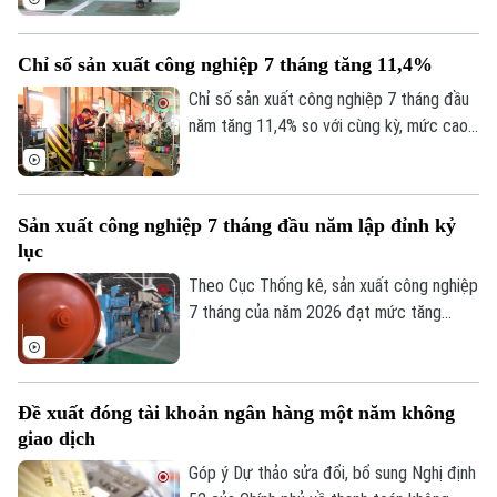
xây dựng nguồn nhân lực sẵn sàng cho AI
không còn là lựa chọn mà đã trở thành
Chỉ số sản xuất công nghiệp 7 tháng tăng 11,4%
yêu cầu cấp thiết, quyết định năng lực
cạnh tranh của doanh nghiệp và của chính
Chỉ số sản xuất công nghiệp 7 tháng đầu
nền kinh tế Thủ đô.
năm tăng 11,4% so với cùng kỳ, mức cao
nhất trong nhiều năm trở lại đây. Kết quả
này cho thấy đà phục hồi và mở rộng sản
xuất tiếp tục được duy trì trên cả nước.
Sản xuất công nghiệp 7 tháng đầu năm lập đỉnh kỷ
lục
Theo Cục Thống kê, sản xuất công nghiệp
7 tháng của năm 2026 đạt mức tăng
11,4% so với cùng kỳ năm trước. Con số
này ghi nhận tốc độ tăng trưởng cao nhất
của giai đoạn này trong nhiều năm qua,
Đề xuất đóng tài khoản ngân hàng một năm không
phản ánh rõ nét đà phục hồi bền vững khi
giao dịch
so sánh với tốc độ tăng, giảm cùng kỳ của
giai đoạn 2019-2026.
Góp ý Dự thảo sửa đổi, bổ sung Nghị định