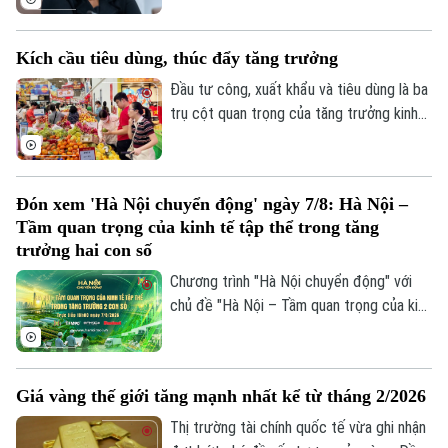
không giảm theo kỳ vọng, nhấn mạnh ưu
tiên hiện nay vẫn là đưa lạm phát về mục
Kích cầu tiêu dùng, thúc đẩy tăng trưởng
tiêu 2%.
Đầu tư công, xuất khẩu và tiêu dùng là ba
trụ cột quan trọng của tăng trưởng kinh
tế. Trong bối cảnh Việt Nam đặt mục tiêu
tăng trưởng hai con số, việc thúc đẩy
sức mua trong nước thông qua các
Đón xem 'Hà Nội chuyển động' ngày 7/8: Hà Nội –
chương trình khuyến mãi, kích cầu tiêu
Tầm quan trọng của kinh tế tập thể trong tăng
dùng đang trở thành giải pháp quan trọng,
trưởng hai con số
vừa hỗ trợ doanh nghiệp mở rộng thị
Chương trình "Hà Nội chuyển động" với
trường, vừa tạo thêm động lực cho tăng
chủ đề "Hà Nội – Tầm quan trọng của kinh
trưởng kinh tế.
tế tập thể trong tăng trưởng hai con số"
sẽ phát sóng trực tiếp trên các nền tảng
của Cơ quan Báo và phát thanh, truyền
Giá vàng thế giới tăng mạnh nhất kể từ tháng 2/2026
hình Hà Nội vào 19h hôm nay, ngày 7/8.
Thị trường tài chính quốc tế vừa ghi nhận