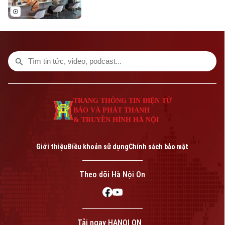
tiêu tăng trưởng tích cực. Lợi nhuận
trước thuế lũy kế đạt 9.092 tỷ đồng,
tương đương 51% kế hoạch năm 2026
được Đại hội đồng cổ đông thông qua.
TRANG THÔNG TIN ĐIỆN TỬ
BÁO VÀ PHÁT THANH
& TRUYỀN HÌNH HÀ NỘI
Giới thiệu
Điều khoản sử dụng
Chính sách bảo mật
Theo dõi Hà Nội On
Tải ngay HANOI ON