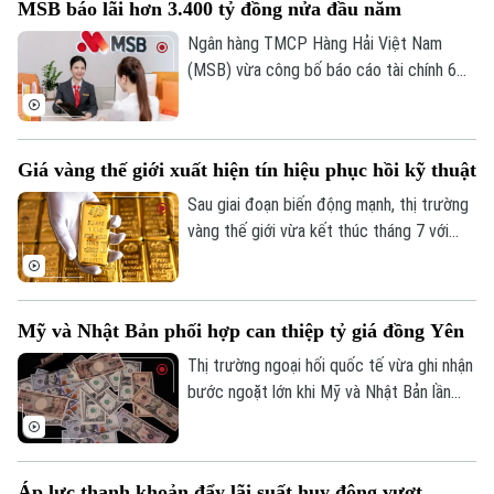
MSB báo lãi hơn 3.400 tỷ đồng nửa đầu năm
còn 6 thành viên.
Ngân hàng TMCP Hàng Hải Việt Nam
(MSB) vừa công bố báo cáo tài chính 6
tháng đầu năm 2026 với lợi nhuận trước
thuế đạt hơn 3.400 tỷ đồng. Tổng tài sản
của ngân hàng đạt gần 441.000 tỷ đồng,
Giá vàng thế giới xuất hiện tín hiệu phục hồi kỹ thuật
tăng hơn 8% so với cuối năm 2025.
Sau giai đoạn biến động mạnh, thị trường
vàng thế giới vừa kết thúc tháng 7 với
những tín hiệu phục hồi kỹ thuật đáng chú
ý. Dù giá thế giới vừa trải qua một phiên
giảm sâu, song các chuyên gia nhận định
Mỹ và Nhật Bản phối hợp can thiệp tỷ giá đồng Yên
kim loại quý đang dần hình thành nền giá
vững chắc, tạo tiền đề cho khả năng đảo
Thị trường ngoại hối quốc tế vừa ghi nhận
chiều trong trung hạn.
bước ngoặt lớn khi Mỹ và Nhật Bản lần
đầu tiên sau gần 30 năm phối hợp can
thiệp trực tiếp để hỗ trợ đồng Yên. Động
thái này diễn ra trong bối cảnh đồng nội
Áp lực thanh khoản đẩy lãi suất huy động vượt