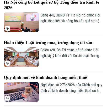
Hà Nội công bố kết quả sơ bộ Tổng điều tra kinh tế
UBND thành phố Hà Nội Nguyễn Xuân
2026
Lưu, Trưởng Ban Chỉ đạo Tổng điều tra
kinh tế năm 2026 thành phố tại Hội nghị
Sáng 4/8, UBND TP Hà Nội tổ chức Hội
tổng kết và công bố kết quả sơ bộ Tổng
nghị tổng kết và công bố kết quả sơ bộ
điều tra kinh tế năm 2026.
Tổng điều tra kinh tế năm 2026. Hội nghị
do Phó Chủ tịch UBND thành phố Nguyễn
Xuân Lưu, Trưởng Ban Chỉ đạo Tổng điều
Hoàn thiện Luật trưng mua, trưng dụng tài sản
tra kinh tế năm 2026 thành phố Hà Nội
chủ trì.
Chiều 4/8, Bộ Tài chính đã tổ chức Hội
nghị lấy ý kiến đối với Dự án Luật Trưng
mua, trưng dụng tài sản (sửa đổi), nhằm
hoàn thiện cơ sở pháp lý về huy động
nguồn lực trong các tình huống cấp bách,
Quy định mới về kinh doanh hàng miễn thuế
đồng thời bảo đảm tốt hơn quyền sở hữu
tài sản của tổ chức, cá nhân.
Nghị định số 273/2026 của Chính phủ quy
định về kinh doanh hàng miễn thuế có hiệu
lực thi hành kể từ ngày 21/8/2026. Một
trong những điểm mới đáng chú ý của