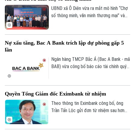
chỉ dựa vào khuyến mại. Yêu cầu đặt ra là
kết nối hiệu quả sản xuất với phân phối,
UBND xã Ô Diên vừa ra mắt mô hình “Chợ
Liên hệ đường dây nóng (bấm để gọi)
mở rộng thương mại điện tử, thanh toán
số thông minh, văn minh thương mại” và
Tòa soạn
Tòa soạn
số và củng cố niềm tin thị trường.
“Tuyến đường Phan Xích thanh toán
không dùng tiền mặt”, góp phần thúc đẩy
0865.116.699 (hotline)
0865.116.699
chuyển đổi số trong hoạt động thương
Nợ xấu tăng, Bac A Bank trích lập dự phòng gấp 5
mại và từng bước xây dựng kinh tế số
lần
trên địa bàn.
Ngân hàng TMCP Bắc Á (Bac A Bank - mã
BAB) vừa công bố báo cáo tài chính quý
II/2026 với lợi nhuận trước thuế đạt 304
tỷ đồng, gần như đi ngang so với cùng kỳ
năm trước.
Quyền Tổng Giám đốc Eximbank từ nhiệm
Theo thông tin Eximbank công bố, ông
Trần Tấn Lộc gửi đơn từ nhiệm sau hơn
một năm đảm nhiệm cương vị Quyền Tổng
giám đốc, kể từ tháng 7/2025. Sau khi
ông Lộc rời vị trí, Ban điều hành Eximbank