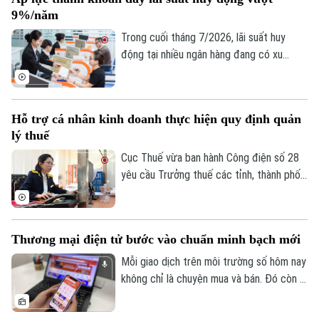
tệ Nhật Bản liên tục suy yếu, đe dọa đến
9%/năm
ổn định kinh tế khu vực.
Trong cuối tháng 7/2026, lãi suất huy
động tại nhiều ngân hàng đang có xu
hướng tăng trở lại, thậm chí vượt 9%/năm
với các kỳ hạn và điều kiện đặc biệt. Diễn
biến này phản ánh áp lực cân đối nguồn
Hỗ trợ cá nhân kinh doanh thực hiện quy định quản
vốn trong bối cảnh tín dụng tăng nhanh
lý thuế
hơn huy động, thanh khoản hệ thống chịu
nhiều sức ép và nhu cầu vốn của nền kinh
Cục Thuế vừa ban hành Công điện số 28
tế tiếp tục gia tăng.
yêu cầu Trưởng thuế các tỉnh, thành phố
tập trung nguồn lực hỗ trợ hộ, cá nhân
kinh doanh thực hiện đúng các quy định
về quản lý thuế, bảo đảm người nộp thuế
Thương mại điện tử bước vào chuẩn minh bạch mới
hoàn thành đầy đủ nghĩa vụ theo quy định.
Mỗi giao dịch trên môi trường số hôm nay
không chỉ là chuyện mua và bán. Đó còn là
niềm tin của người tiêu dùng vào thông tin
sản phẩm, người bán, đơn vị vận chuyển,