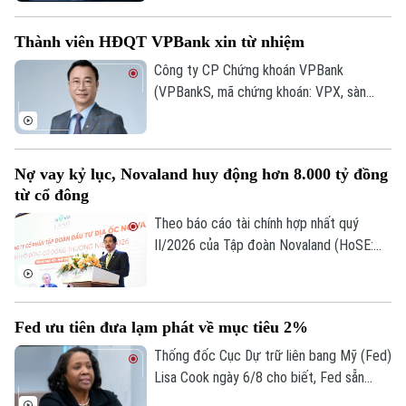
công nghệ năm 2026 vừa được công bố
tại Hà Nội. Bảng xếp hạng nhằm ghi nhận
Thành viên HĐQT VPBank xin từ nhiệm
những doanh nghiệp có hiệu quả hoạt
động, năng lực quản trị, đổi mới và uy tín
Công ty CP Chứng khoán VPBank
trên thị trường.
(VPBankS, mã chứng khoán: VPX, sàn
HoSE) vừa công bố nhận được đơn từ
nhiệm của ông Nguyễn Lương Tân - thành
viên HĐQT.
Nợ vay kỷ lục, Novaland huy động hơn 8.000 tỷ đồng
từ cổ đông
Theo báo cáo tài chính hợp nhất quý
II/2026 của Tập đoàn Novaland (HoSE:
NVL), nợ phải trả tiếp tục chiếm gần 75%
tổng nguồn vốn, tăng lên 193.400 tỷ đồng
vào cuối quý II. Với số tiền dự kiến huy
Fed ưu tiên đưa lạm phát về mục tiêu 2%
động hơn 8.006 tỷ đồng, Novaland sẽ ưu
tiên 5.953 tỷ đồng để thanh toán các
Thống đốc Cục Dự trữ liên bang Mỹ (Fed)
khoản nợ, nghĩa vụ tài chính và các khoản
Lisa Cook ngày 6/8 cho biết, Fed sẵn
phải trả quá hạn của công ty.
sàng tăng lãi suất trở lại nếu lạm phát