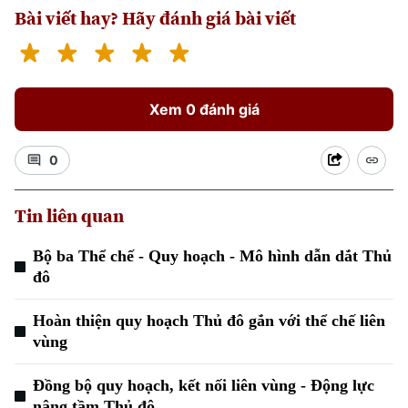
Bài viết hay? Hãy đánh giá bài viết
Hà Nội
Hà Nội
Chính trị
Nhịp sống Hà Nội
Thế giới
Xem 0 đánh giá
Xã hội
Người Hà Nội
Tin tức
Kinh tế
0
An ninh trật tự
Khoảnh khắc Hà Nội
Quân sự
Tin tức
Nhà đất
Tin liên quan
Công nghệ
Ẩm thực
Hồ sơ
Cafe sáng
Tin tức
Bộ ba Thể chế - Quy hoạch - Mô hình dẫn dắt Thủ
Tàu và Xe
Người Việt 4 phương
đô
Tài chính Ngân hàng
Đầu tư
Ô tô
Giáo dục
Hoàn thiện quy hoạch Thủ đô gắn với thể chế liên
Doanh nghiệp
Căn hộ
vùng
Tàu
Tin tức
Văn hóa
Đất đai
Đồng bộ quy hoạch, kết nối liên vùng - Động lực
Xe máy
Tuyển sinh
nâng tầm Thủ đô
Tin tức