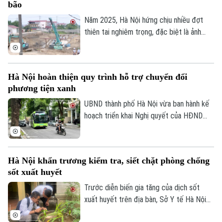
bão
nền.
Năm 2025, Hà Nội hứng chịu nhiều đợt
thiên tai nghiêm trọng, đặc biệt là ảnh
hưởng của bão số 10, số 11 và mưa lũ lịch
sử. Trước những thiệt hại nặng nề, thành
phố Hà Nội đã thể hiện sự quan tâm đặc
Hà Nội hoàn thiện quy trình hỗ trợ chuyển đổi
biệt bằng việc đầu tư nâng cấp hệ thống
phương tiện xanh
đê điều và thủy lợi, đảm bảo an toàn
phòng chống thiên tai trong mùa mưa lũ
UBND thành phố Hà Nội vừa ban hành kế
2026.
hoạch triển khai Nghị quyết của HĐND
Thành phố về hỗ trợ chuyển đổi phương
tiện giao thông đường bộ từ nhiên liệu
hóa thạch sang năng lượng sạch, đồng
Hà Nội khẩn trương kiểm tra, siết chặt phòng chống
thời khuyến khích người dân sử dụng giao
sốt xuất huyết
thông công cộng.
Trước diễn biến gia tăng của dịch sốt
xuất huyết trên địa bàn, Sở Y tế Hà Nội
vừa ban hành công văn khẩn yêu cầu các