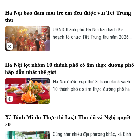
phát triển và đóng góp của lĩnh vực công
Hà Nội bảo đảm mọi trẻ em đều được vui Tết Trung
nghiệp văn hóa đối với tăng trưởng kinh
thu
tế, phục vụ công tác quản lý và hoạch
định chính sách.
UBND thành phố Hà Nội ban hành Kế
hoạch tổ chức Tết Trung thu năm 2026
với mục tiêu mọi trẻ em trên địa bàn đều
được đón Tết Trung thu vui tươi, an toàn;
100% trẻ em có hoàn cảnh đặc biệt được
Hà Nội lọt nhóm 10 thành phố có ẩm thực đường phố
thăm hỏi, tặng quà đầy đủ, kịp thời.
hấp dẫn nhất thế giới
Hà Nội được xếp thứ 8 trong danh sách
10 thành phố có ẩm thực đường phố hấp
dẫn nhất thế giới theo nghiên cứu của
Radical Storage và cũng là thành phố duy
nhất của châu Á lọt vào danh sách này.
Xã Bình Minh: Thực thi Luật Thủ đô và Nghị quyết
20
Cũng như nhiều địa phương khác, xã Bình