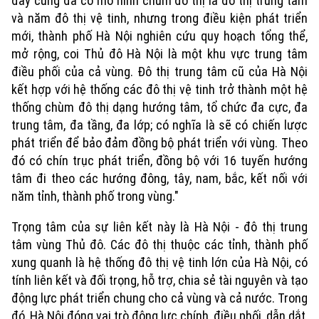
đây cũng đã có mô hình chùm đô thị là đô thị trung tâm
và năm đô thị vệ tinh, nhưng trong điều kiện phát triển
mới, thành phố Hà Nội nghiên cứu quy hoạch tổng thể,
mở rộng, coi Thủ đô Hà Nội là một khu vực trung tâm
điều phối của cả vùng. Đô thị trung tâm cũ của Hà Nội
kết hợp với hệ thống các đô thị vệ tinh trở thành một hệ
thống chùm đô thị dạng hướng tâm, tổ chức đa cực, đa
trung tâm, đa tầng, đa lớp; có nghĩa là sẽ có chiến lược
phát triển để bảo đảm đồng bộ phát triển với vùng. Theo
đó có chín trục phát triển, đồng bộ với 16 tuyến hướng
tâm đi theo các hướng đông, tây, nam, bắc, kết nối với
năm tỉnh, thành phố trong vùng."
Trọng tâm của sự liên kết này là Hà Nội - đô thị trung
tâm vùng Thủ đô. Các đô thị thuộc các tỉnh, thành phố
xung quanh là hệ thống đô thị vệ tinh lớn của Hà Nội, có
tính liên kết và đối trọng, hỗ trợ, chia sẻ tài nguyên và tạo
động lực phát triển chung cho cả vùng và cả nước. Trong
đó, Hà Nội đóng vai trò động lực chính, điều phối, dẫn dắt,