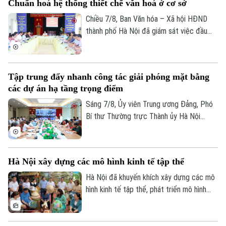
Chuẩn hoá hệ thống thiết chế văn hoá ở cơ sở
khai công tác lấy mẫu hài cốt liệt sĩ chưa
xác định được thông tin để phục vụ giám
Chiều 7/8, Ban Văn hóa – Xã hội HĐND
định ADN.
thành phố Hà Nội đã giám sát việc đầu
tư, khai thác các thiết chế văn hóa, thể
thao trên địa bàn phường Kiến Hưng.
Tập trung đẩy nhanh công tác giải phóng mặt bằng
các dự án hạ tầng trọng điểm
Sáng 7/8, Ủy viên Trung ương Đảng, Phó
Bí thư Thường trực Thành ủy Hà Nội
Nguyễn Trọng Đông, Trưởng ban Chỉ đạo
giải phóng mặt bằng các dự án đầu tư
trên địa bàn thành phố Hà Nội chủ trì hội
Hà Nội xây dựng các mô hình kinh tế tập thể
nghị Ban Chỉ đạo nhằm rà soát, đánh giá
tiến độ công tác giải phóng mặt bằng
Hà Nội đã khuyến khích xây dựng các mô
triển khai các dự án, công trình trọng
hình kinh tế tập thể, phát triển mô hình
điểm trên địa bàn thành phố.
HTX theo Luật năm 2023. Việc kiện toàn,
nâng cao hiệu quả hoạt động của các
HTX đóng vai trò quan trọng trong việc