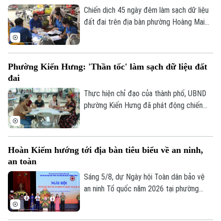
Chiến dịch 45 ngày đêm làm sạch dữ liệu
Giám đốc: VŨ MINH TUẤN
đất đai trên địa bàn phường Hoàng Mai
Phó Giám đốc: Nguyễn Kim Khiêm, Nguyễn Minh Đức, Nguyễn Thành Lợi
đang trong giai đoạn quyết định tiến độ.
Với một địa bàn rộng, đông dân cư, gần
19 ngàn thửa đất cần phải hoàn thiện dữ
Phường Kiến Hưng: 'Thần tốc' làm sạch dữ liệu đất
liệu, kế hoạch mà phường Hoàng Mai đề
đai
ra là đến 10/8 phải hoàn thành thu thập
dữ liệu tại 41 tổ dân phố đang đứng
Thực hiện chỉ đạo của thành phố, UBND
trước những thách thức không nhỏ.
phường Kiến Hưng đã phát động chiến
dịch cao điểm "45 ngày đêm" làm sạch dữ
liệu đất đai. Đây không chỉ là một kế
hoạch hành chính đơn thuần, mà là một
Hoàn Kiếm hướng tới địa bàn tiêu biểu về an ninh,
cuộc "tổng động viên" toàn diện nhằm
an toàn
chuẩn hóa, làm sạch và cập nhật cơ sở dữ
liệu quốc gia về đất đai trên địa bàn.
Sáng 5/8, dự Ngày hội Toàn dân bảo vệ
an ninh Tổ quốc năm 2026 tại phường
Hoàn Kiếm, Chủ tịch UBND thành phố Hà
Nội Vũ Đại Thắng yêu cầu địa phương