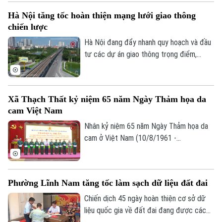
hóa mô hình phát triển đô thị theo định
Hà Nội tăng tốc hoàn thiện mạng lưới giao thông
hướng giao thông công cộng - TOD. Đây
chiến lược
được xem là "chìa khóa" để kết nối giao
thông với quy hoạch đô thị, khai thác hiệu
Hà Nội đang đẩy nhanh quy hoạch và đầu
quả quỹ đất và từng bước hình thành
tư các dự án giao thông trọng điểm,
những không gian sống hiện đại, bền vững.
trong đó đặt mục tiêu khép kín 5 tuyến
đường vành đai vào năm 2027 và tiếp tục
nghiên cứu bổ sung nhiều tuyến đường
Xã Thạch Thất kỷ niệm 65 năm Ngày Thảm họa da
sắt đô thị, kỳ vọng sẽ tạo động lực phát
cam Việt Nam
triển kinh tế - xã hội và giải quyết bài toán
ùn tắc giao thông của Thủ đô.
Nhân kỷ niệm 65 năm Ngày Thảm họa da
cam ở Việt Nam (10/8/1961 -
10/8/2026), Hội Nạn nhân chất độc da
cam/dioxin xã Thạch Thất tổ chức lễ kỷ
niệm và trao quà cho các nạn nhân chất
Phường Lĩnh Nam tăng tốc làm sạch dữ liệu đất đai
độc da cam trên địa bàn.
Chiến dịch 45 ngày hoàn thiện cơ sở dữ
liệu quốc gia về đất đai đang được các