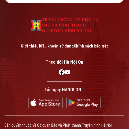
ứng dụng, góp phần nâng cao khả năng
phòng chống cháy nổ, đặc biệt là việc
chữa cháy tiếp cận những khu vực chữa
TRANG THÔNG TIN ĐIỆN TỬ
cháy khó.
BÁO VÀ PHÁT THANH
& TRUYỀN HÌNH HÀ NỘI
Giới thiệu
Điều khoản sử dụng
Chính sách bảo mật
Theo dõi Hà Nội On
Tải ngay HANOI ON
Bản quyền thuộc về Cơ quan Báo và Phát thanh Truyền hình Hà Nội