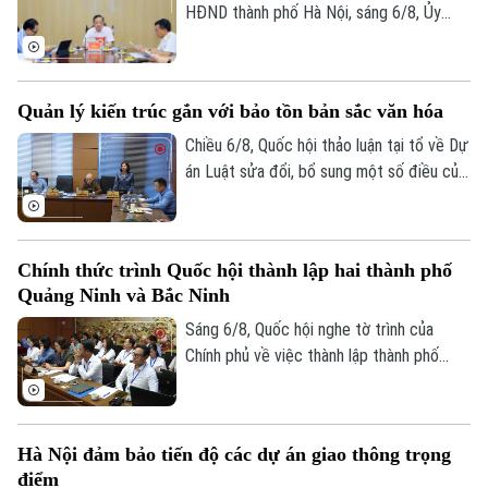
HĐND thành phố Hà Nội, sáng 6/8, Ủy
viên Thường trực, Trưởng Ban Đô thị
HĐND thành phố Trần Hợp Dũng đã tiếp
công dân định kỳ.
Liên hệ đường dây nóng (bấm để gọi)
Quản lý kiến trúc gắn với bảo tồn bản sắc văn hóa
Tòa soạn
Tòa soạn
Chiều 6/8, Quốc hội thảo luận tại tổ về Dự
án Luật sửa đổi, bổ sung một số điều của
0865.116.699 (hotline)
0865.116.699
Luật Kiến trúc. Nhiều đại biểu đồng tình,
dự thảo Luật đã tập trung đổi mới công
tác quản lý hành nghề kiến trúc theo
Chính thức trình Quốc hội thành lập hai thành phố
hướng cắt giảm thủ tục hành chính,
Quảng Ninh và Bắc Ninh
chuyển mạnh từ tiền kiểm sang hậu kiểm
và đẩy mạnh chuyển đổi số.
Sáng 6/8, Quốc hội nghe tờ trình của
Chính phủ về việc thành lập thành phố
Quảng Ninh và thành phố Bắc Ninh.
Hà Nội đảm bảo tiến độ các dự án giao thông trọng
điểm