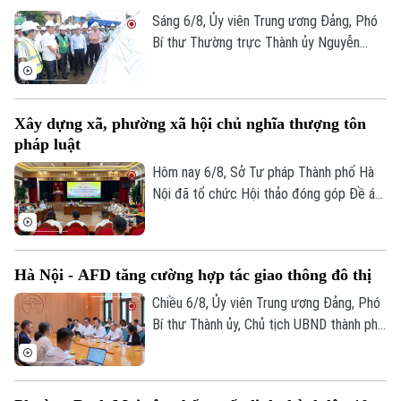
Sáng 6/8, Ủy viên Trung ương Đảng, Phó
Bí thư Thường trực Thành ủy Nguyễn
Trọng Đông, Trưởng Ban Chỉ đạo giải
phóng mặt bằng các dự án đầu tư trên
địa bàn thành phố Hà Nội, kiểm tra thực
Xây dựng xã, phường xã hội chủ nghĩa thượng tôn
địa một số hạng mục quan trọng.
pháp luật
Hôm nay 6/8, Sở Tư pháp Thành phố Hà
Nội đã tổ chức Hội thảo đóng góp Đề án
“Xây dựng văn hoá tuân thủ pháp luật
trong xây dựng xã, phường xã hội chủ
nghĩa trên địa bàn thành phố Hà Nội”.
Hà Nội - AFD tăng cường hợp tác giao thông đô thị
Chiều 6/8, Ủy viên Trung ương Đảng, Phó
Bí thư Thành ủy, Chủ tịch UBND thành phố
Hà Nội Vũ Đại Thắng đã tiếp Giám đốc Cơ
quan Phát triển Pháp (AFD) tại Việt Nam,
ông Julien Seillan, trao đổi về các dự án