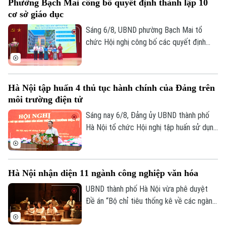
Phường Bạch Mai công bố quyết định thành lập 10
đang triển khai và định hướng mở rộng
cơ sở giáo dục
hợp tác trong thời gian tới.
Sáng 6/8, UBND phường Bạch Mai tổ
chức Hội nghị công bố các quyết định
thành lập các cơ sở giáo dục và công tác
cán bộ quản lý sau sắp xếp đối với các
trường mầm non, tiểu học và trung học cơ
Hà Nội tập huấn 4 thủ tục hành chính của Đảng trên
sở công lập trên địa bàn.
môi trường điện tử
Sáng nay 6/8, Đảng ủy UBND thành phố
Hà Nội tổ chức Hội nghị tập huấn sử dụng
bốn thủ tục hành chính của Đảng trên môi
trường điện tử cho các tổ chức cơ sở
Đảng trực thuộc. Hội nghị được tổ chức
Hà Nội nhận diện 11 ngành công nghiệp văn hóa
trực tiếp tại trụ sở Khu liên cơ quan thành
phố và kết nối trực tuyến đến điểm cầu
UBND thành phố Hà Nội vừa phê duyệt
của các tổ chức cơ sở Đảng trực thuộc.
Đề án “Bộ chỉ tiêu thống kê về các ngành
công nghiệp văn hóa trên địa bàn thành
phố Hà Nội”, tạo cơ sở đo lường mức độ