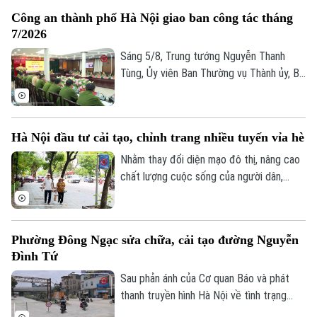
phát huy vị trí đặc biệt của địa bàn trung
Công an thành phố Hà Nội giao ban công tác tháng
tâm, phấn đấu trở thành hình mẫu của Thủ
7/2026
đô về an ninh, an toàn, kỷ cương, văn minh
và thân thiện.
Sáng 5/8, Trung tướng Nguyễn Thanh
Tùng, Ủy viên Ban Thường vụ Thành ủy, Bí
thư Đảng ủy, Giám đốc Công an thành phố
Hà Nội chủ trì Hội nghị giao ban công tác
tháng 7/2026. Hội nghị được tổ chức
Hà Nội đầu tư cải tạo, chỉnh trang nhiều tuyến vỉa hè
trực tiếp kết hợp trực tuyến đến Công an
các đơn vị, xã, phường và Đồn Công an.
Nhằm thay đổi diện mạo đô thị, nâng cao
chất lượng cuộc sống của người dân,
nhiều xã, phường trên địa bàn thành phố
đã đầu tư cải tạo, chỉnh trang vỉa hè, góp
phần đồng bộ cơ sở hạ tầng và bảo đảm
Phường Đông Ngạc sửa chữa, cải tạo đường Nguyễn
an toàn giao thông. Đây là việc làm có ý
Đình Tứ
nghĩa thiết thực, được đông đảo nhân
dân đồng tình ủng hộ.
Sau phản ánh của Cơ quan Báo và phát
thanh truyền hình Hà Nội về tình trạng
xuống cấp, hư hỏng của tuyến đường