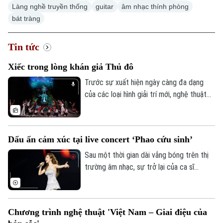
Làng nghề truyền thống
guitar
âm nhạc thính phòng
bát tràng
Tin tức
Xiếc trong lòng khán giả Thủ đô
Trước sự xuất hiện ngày càng đa dạng
của các loại hình giải trí mới, nghệ thuật
xiếc hiện nay đang phải đối mặt với không
ít khó khăn và thách thức trong việc thu
hút khán giả, đặc biệt là khán giả trẻ.
Dấu ấn cảm xúc tại live concert ‘Phao cứu sinh’
Nhưng với sự đổi mới trong cách dàn
dựng, nội dung và hình thức biểu diễn,
Sau một thời gian dài vắng bóng trên thị
xiếc vẫn giữ được sức hút riêng và có
trường âm nhạc, sự trở lại của ca sĩ
một lượng khán giả yêu mến, đặc biệt là
Hương Tràm với live concert 'Phao cứu
khán giả tại Hà Nội.
sinh' đã nhanh chóng trở thành tâm điểm
thu hút sự chú ý của đông đảo công
Chương trình nghệ thuật 'Việt Nam – Giai điệu của
chúng. Đêm nhạc không chỉ tạo nên một