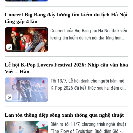
Giải trí
đương đại "Thể lạ" (The Alien Self) khai
mạc chiều 17/7 tại Hà Nội. Phó Chủ tịch
Tư vấn sức khỏe
Quần vợt
Concert Big Bang đẩy lượng tìm kiếm du lịch Hà Nội
Tin tức
UBND thành phố Hà Nội Vũ Thu Hà dự lễ
Đã phát sóng
tăng gấp 4 lần
khai mạc.
Golf
Sao
Concert của Big Bang tại Hà Nội đã khiến
lượng tìm kiếm du lịch nội địa tăng hơn
Điện ảnh
bốn lần so với mức thông thường, theo
dữ liệu ghi nhận từ nền tảng công nghệ du
Thời trang
lịch tích hợp Traveloka.
Lễ hội K-Pop Lovers Festival 2026: Nhịp cầu văn hóa
Âm nhạc
Việt – Hàn
Tối 13/7, Lễ hội dành cho người hâm mộ
K-Pop 2026 đã kết thúc sau hai đêm diễn
ra tại phố đi bộ Trần Nhân Tông, Hà Nội.
Chương trình do Trung tâm Văn hóa Hàn
Quốc tại Việt Nam, Cơ quan Nội dung
Lan tỏa thông điệp sống xanh thông qua nghệ thuật
Sáng tạo Hàn Quốc và Báo Seoul phối hợp
tổ chức, mở cửa miễn phí cho người dân.
Diễn ra tối 11/7, chương trình nghệ thuật
“The Flow of Evolution: Buổi diễn Gió -