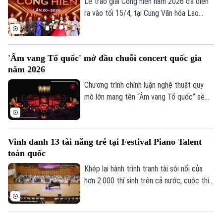
sống văn hóa tại khu vực trung tâm Thủ
Lễ trao giải Cống hiến năm 2026 đã diễn
đô vào dịp cuối tuần.
ra vào tối 15/4, tại Cung Văn hóa Lao
động Hữu Nghị Việt Xô, Hà Nội. Đây là
mùa giải Cống hiến lần thứ 20 được tổ
chức, tiếp tục tôn vinh, biểu dương các
'Âm vang Tổ quốc' mở đầu chuỗi concert quốc gia
cá nhân và tập thể có đóng góp xuất sắc
năm 2026
trong lĩnh vực văn hóa nghệ thuật.
Chương trình chính luận nghệ thuật quy
mô lớn mang tên “Âm vang Tổ quốc” sẽ
diễn ra tại Hà Nội vào cuối tháng 4 này,
quy tụ hàng nghìn nghệ sĩ và lực lượng
biểu diễn. Sự kiện được kỳ vọng trở thành
Vinh danh 13 tài năng trẻ tại Festival Piano Talent
điểm nhấn văn hóa nổi bật, hướng tới ngày
toàn quốc
kỷ niệm 51 năm Ngày Giải phóng miền
Nam, thống nhất đất nước.
Khép lại hành trình tranh tài sôi nổi của
hơn 2.000 thí sinh trên cả nước, cuộc thi
“Festival Piano Talent Toàn quốc 2026”
đã tìm được ra những tài năng trẻ để bồi
dưỡng, phát triển. 13 giải thưởng đã