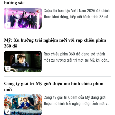
hương sắc
sâu lắng, gửi gắm những cảm xúc về tình
yêu thương, sự hy sinh thầm lặng và bền
Cuộc thi hoa hậu Việt Nam 2026 đã chính
bỉ của những người mẹ.
thức khởi động, tiếp nối hành trình 38 năm
tôn vinh sắc đẹp Việt với chủ đề "Miền
hương sắc". Cuộc thi tiếp tục định hình
chuẩn mực sắc đẹp Việt trong bối cảnh
Mỹ: Xu hướng trải nghiệm mới với rạp chiếu phim
mới, mở ra một hành trình mới đầy kỳ vọng
360 độ
bản sắc và dấu ấn riêng.
Rạp chiếu phim 360 độ đang trở thành
một xu hướng giải trí mới tại Mỹ, khi công
nghệ “thực tại chia sẻ” được ứng dụng
để nâng tầm trải nghiệm điện ảnh, đưa
khán giả từ vị trí người xem trở thành một
Công ty giải trí Mỹ giới thiệu mô hình chiếu phim
phần của bộ phim.
mới
Công ty giải trí Cosm của Mỹ đang giới
thiệu mô hình trải nghiệm điện ảnh mới với
màn hình không chỉ ở trước mặt khán giả