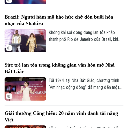
nhiều nước bạn đánh giá rất cao, trong
đó, tiết mục “Đu nón” của 4 nữ nghệ sỹ
Brazil: Người hâm mộ háo hức chờ đón buổi hòa
Việt Nam vinh dự được đích thân Hoàng
nhạc của Shakira
tử Monaco mời danh dự tham gia kỳ thi
xiếc lớn nhất thế giới.
Không khí sôi động đang lan tỏa khắp
thành phố Rio de Janeiro của Brazil, khi
người hâm mộ ca sĩ nhạc pop Shakira
cùng nhau tham gia các hoạt động bên lề,
chào mừng buổi hòa nhạc miễn phí của nữ
Sức trẻ lan tỏa trong không gian văn hóa mở Nhà
ca sĩ dự kiến diễn ra tại thành phố này vào
Bát Giác
đầu tháng 5 tới.
Tối 19/4, tại Nhà Bát Giác, chương trình
“Âm nhạc cộng đồng” đã mang đến một
không gian nghệ thuật trẻ trung, sôi động
và giàu sức kết nối. Với sự tham gia của
Trường Cao đẳng Nghệ thuật Hà Nội,
Giải thưởng Cống hiến: 20 năm vinh danh tài năng
đêm diễn thu hút đông đảo người dân và
Việt
du khách, góp phần làm phong phú đời