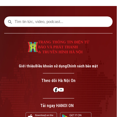
suốt nhiều thập kỷ qua. Dù đã rời xa cõi
tạm, nhưng di sản âm nhạc mà cố nhạc sĩ
Trịnh Công Sơn để lại vẫn mang nhiều giá
trị nghệ thuật đối với nền âm nhạc Việt
Nam.
TRANG THÔNG TIN ĐIỆN TỬ
BÁO VÀ PHÁT THANH
& TRUYỀN HÌNH HÀ NỘI
Giới thiệu
Điều khoản sử dụng
Chính sách bảo mật
Theo dõi Hà Nội On
Tải ngay HANOI ON