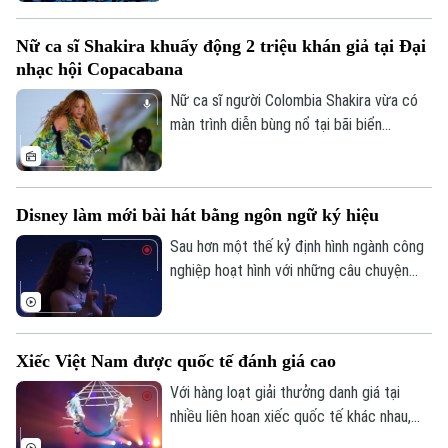
mà còn bao trùm cả mái vòm phòng chiếu
phim. Mô hình này mang đến hình thức giải
Nữ ca sĩ Shakira khuấy động 2 triệu khán giả tại Đại
trí “nhập vai”, được kỳ vọng sẽ thay đổi
nhạc hội Copacabana
cách khán giả thưởng thức phim và thể
thao.
Nữ ca sĩ người Colombia Shakira vừa có
màn trình diễn bùng nổ tại bãi biển
Copacabana (Brazil), thu hút khoảng 2
triệu khán giả, tiếp nối chuỗi đại nhạc hội
miễn phí quy mô lớn từng gây tiếng vang
Disney làm mới bài hát bằng ngôn ngữ ký hiệu
với Madonna và Lady Gaga.
Sau hơn một thế kỷ định hình ngành công
nghiệp hoạt hình với những câu chuyện
giàu cảm hứng, xưởng phim hoạt hình Walt
Liên hệ đường dây nóng (bấm để gọi)
Disney tiếp tục mở rộng giới hạn sáng tạo
Tòa soạn
Tòa soạn
bằng dự án tái hiện một số bài hát kinh
Xiếc Việt Nam được quốc tế đánh giá cao
điển nhất của mình bằng ngôn ngữ ký hiệu
0865.116.699 (hotline)
0865.116.699
dành cho người khiếm thính.
Với hàng loạt giải thưởng danh giá tại
nhiều liên hoan xiếc quốc tế khác nhau,
các tiết mục xiếc của Việt Nam được