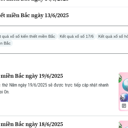
iết miền Bắc ngày 13/6/2025
t quả xổ số kiến thiết miền Bắc
Kết quả xổ số 17/6
Kết quả xổ số h
ền Bắc
t miền Bắc ngày 19/6/2025
ắc thứ Năm ngày 19/6/2025 sẽ được trực tiếp cập nhật nhanh
oi On.
t miền Bắc ngày 18/6/2025