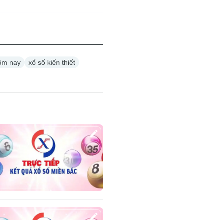
ôm nay
xổ số kiến thiết