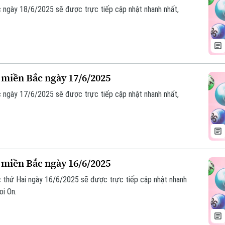
c ngày 18/6/2025 sẽ được trực tiếp cập nhật nhanh nhất,
t miền Bắc ngày 17/6/2025
c ngày 17/6/2025 sẽ được trực tiếp cập nhật nhanh nhất,
t miền Bắc ngày 16/6/2025
c thứ Hai ngày 16/6/2025 sẽ được trực tiếp cập nhật nhanh
oi On.