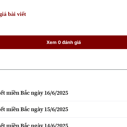
iá bài viết
Xem 0 đánh giá
iết miền Bắc ngày 16/6/2025
iết miền Bắc ngày 15/6/2025
iết miền Bắc ngày 14/6/2025