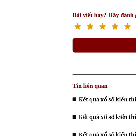
Bài viết hay? Hãy đánh g
Tin liên quan
Kết quả xổ số kiến th
Kết quả xổ số kiến th
Kết quả xổ số kiến th