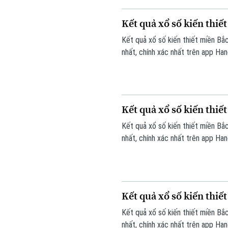
Kết quả xổ số kiến thiế
Kết quả xổ số kiến thiết miền Bắ
nhất, chính xác nhất trên app Han
Kết quả xổ số kiến thiế
Kết quả xổ số kiến thiết miền B
nhất, chính xác nhất trên app Han
Kết quả xổ số kiến thiế
Kết quả xổ số kiến thiết miền B
nhất, chính xác nhất trên app Han