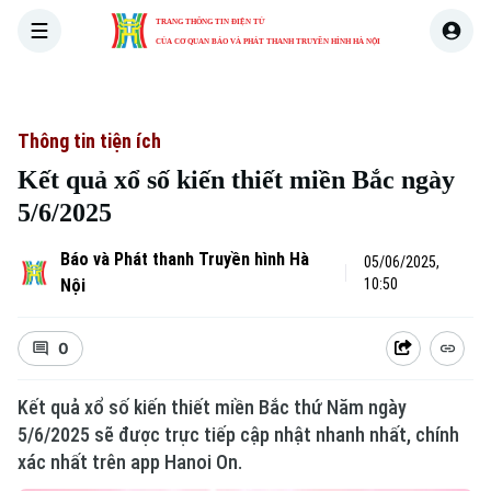
TRANG THÔNG TIN ĐIỆN TỬ
CỦA CƠ QUAN BÁO VÀ PHÁT THANH TRUYỀN HÌNH HÀ NỘI
THỜI SỰ
HÀ NỘI
THẾ GIỚI
KINH TẾ
NHÀ ĐẤT
Thông tin tiện ích
Kết quả xổ số kiến thiết miền Bắc ngày
5/6/2025
Báo và Phát thanh Truyền hình Hà
05/06/2025,
Nội
10:50
0
Kết quả xổ số kiến thiết miền Bắc thứ Năm ngày
5/6/2025 sẽ được trực tiếp cập nhật nhanh nhất, chính
xác nhất trên app Hanoi On.