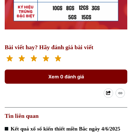
Chuyên mục
Thời sự
Hà Nội
Hà Nội
Bài viết hay? Hãy đánh giá bài viết
Chính trị
Nhịp sống Hà Nội
Thế giới
Xã hội
Người Hà Nội
Xem 0 đánh giá
Tin tức
Kinh tế
An ninh trật tự
Khoảnh khắc Hà Nội
Quân sự
Tin tức
Nhà đất
Công nghệ
Ẩm thực
Hồ sơ
Cafe sáng
Tin tức
Tàu và Xe
Tin liên quan
Người Việt 4 phương
Tài chính Ngân hàng
Đầu tư
Ô tô
Kết quả xổ số kiến thiết miền Bắc ngày 4/6/2025
Giáo dục