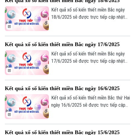
Kết quả xổ số kiến thiết miền Bắc ngày 18/6/2025
Âm nhạc
Kết quả xổ số kiến thiết miền Bắc ngày
18/6/2025 sẽ được trực tiếp cập nhật
nhanh nhất, chính xác nhất trên app Hanoi
On.
Kết quả xổ số kiến thiết miền Bắc ngày 17/6/2025
Kết quả xổ số kiến thiết miền Bắc ngày
17/6/2025 sẽ được trực tiếp cập nhật
nhanh nhất, chính xác nhất trên app Hanoi
On.
Kết quả xổ số kiến thiết miền Bắc ngày 16/6/2025
Kết quả xổ số kiến thiết miền Bắc thứ Hai
ngày 16/6/2025 sẽ được trực tiếp cập
nhật nhanh nhất, chính xác nhất trên app
Hanoi On.
Kết quả xổ số kiến thiết miền Bắc ngày 15/6/2025