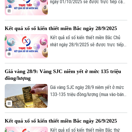
ngày 01/10/2025 sẽ được trực tiếp cập
nhật nhanh nhất, chính xác nhất trên app
Hanoi On.
Kết quả xổ số kiến thiết miền Bắc ngày 28/9/2025
Kết quả xổ số kiến thiết miền Bắc Chủ
nhật ngày 28/9/2025 sẽ được trực tiếp
cập nhật nhanh nhất, chính xác nhất trên
app Hanoi On.
Giá vàng 28/9: Vàng SJC niêm yết ở mức 135 triệu
đồng/lượng
Giá vàng SJC ngày 28/9 niêm yết ở mức
133-135 triệu đồng/lượng (mua vào-bán
ra), giá giữ nguyên so với phiên trước đó.
Kết quả xổ số kiến thiết miền Bắc ngày 26/9/2025
Kết quả xổ số kiến thiết miền Bắc thứ