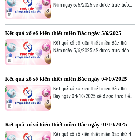
Năm ngày 6/6/2025 sẽ được trực tiếp
cập nhật nhanh nhất, chính xác nhất trên
app Hanoi On.
Kết quả xổ số kiến thiết miền Bắc ngày 5/6/2025
Bản quyền thuộc về Cơ quan Báo và Phát thanh Truyền hình Hà Nội Giấy
Kết quả xổ số kiến thiết miền Bắc thứ
phép số: Số 63/GP-TTDT, cấp ngày 10/05/2023
Năm ngày 5/6/2025 sẽ được trực tiếp
TRANG THÔNG TIN ĐIỆN TỬ
cập nhật nhanh nhất, chính xác nhất trên
app Hanoi On.
CỦA CƠ QUAN BÁO VÀ PHÁT THANH TRUYỀN HÌNH HÀ NỘI
Số 3-5 Huỳnh Thúc Kháng-Phường Láng-Hà Nội
Kết quả xổ số kiến thiết miền Bắc ngày 04/10/2025
Kết quả xổ số kiến thiết miền Bắc thứ
Giám đốc: VŨ MINH TUẤN
Bảy ngày 04/10/2025 sẽ được trực tiếp
Phó Giám đốc: Nguyễn Kim Khiêm, Nguyễn Minh Đức, Nguyễn Thành Lợi
cập nhật nhanh nhất, chính xác nhất trên
app Hanoi On.
Kết quả xổ số kiến thiết miền Bắc ngày 01/10/2025
Kết quả xổ số kiến thiết miền Bắc thứ 4