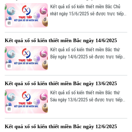
Kết quả xổ số kiến thiết miền Bắc Chủ
Theo dõi Hà Nội On
nhật ngày 15/6/2025 sẽ được trực tiếp
cập nhật nhanh nhất, chính xác nhất trên
app Hanoi On.
Kết quả xổ số kiến thiết miền Bắc ngày 14/6/2025
Kết quả xổ số kiến thiết miền Bắc thứ
Bảy ngày 14/6/2025 sẽ được trực tiếp
cập nhật nhanh nhất, chính xác nhất trên
app Hanoi On.
Kết quả xổ số kiến thiết miền Bắc ngày 13/6/2025
Kết quả xổ số kiến thiết miền Bắc thứ
Sáu ngày 13/6/2025 sẽ được trực tiếp
cập nhật nhanh nhất, chính xác nhất trên
app Hanoi On.
Kết quả xổ số kiến thiết miền Bắc ngày 12/6/2025