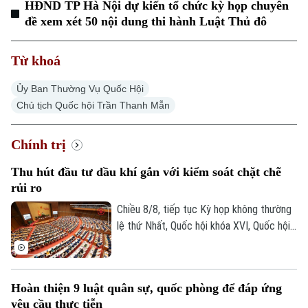
HĐND TP Hà Nội dự kiến tổ chức kỳ họp chuyên
đề xem xét 50 nội dung thi hành Luật Thủ đô
Từ khoá
Ủy Ban Thường Vụ Quốc Hội
Chủ tịch Quốc hội Trần Thanh Mẫn
Chính trị
Thu hút đầu tư dầu khí gắn với kiểm soát chặt chẽ
rủi ro
Chiều 8/8, tiếp tục Kỳ họp không thường
lệ thứ Nhất, Quốc hội khóa XVI, Quốc hội
thảo luận tại hội trường về Dự án Luật
Dầu khí (sửa đổi). Nhiều đại biểu cho rằng
việc sửa luật cần tạo cơ chế đủ hấp dẫn
Hoàn thiện 9 luật quân sự, quốc phòng để đáp ứng
để thu hút đầu tư vào những khu vực có
yêu cầu thực tiễn