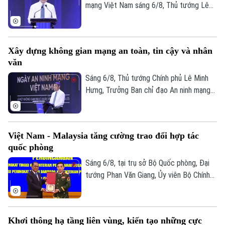
vững.
mạng Việt Nam sáng 6/8, Thủ tướng Lê
Minh Hưng - Trưởng Ban Chỉ đạo An ninh
mạng quốc gia yêu cầu công tác bảo đảm
an ninh mạng phải gắn kết chặt chẽ giữa
Xây dựng không gian mạng an toàn, tin cậy và nhân
"bảo vệ hệ thống" và "bảo vệ con người",
văn
lấy sự an toàn, bình yên và hạnh phúc của
Nhân dân làm thước đo cao nhất cho mọi
Sáng 6/8, Thủ tướng Chính phủ Lê Minh
chính sách.
Hưng, Trưởng Ban chỉ đạo An ninh mạng
quốc gia đã dự lễ kỷ niệm Ngày An ninh
mạng Việt Nam (6/8/2024 – 6/8/2026).
Chương trình nằm trong khuôn khổ chuỗi
Việt Nam - Malaysia tăng cường trao đổi hợp tác
hoạt động do Ban Chỉ đạo An ninh mạng
quốc phòng
quốc gia phối hợp với Bộ Công an tổ chức
với chủ đề “Vì một không gian mạng nhân
Sáng 6/8, tại trụ sở Bộ Quốc phòng, Đại
văn cho mỗi người”.
tướng Phan Văn Giang, Ủy viên Bộ Chính
trị, Phó thủ tướng Chính phủ, Bộ trưởng
Bộ Quốc phòng đã chủ trì Lễ đón và Hội
đàm với Bộ trưởng Quốc phòng Malaysia
Khơi thông hạ tầng liên vùng, kiến tạo những cực
Dato' Seri Mohamed Khaled bin Nordin.