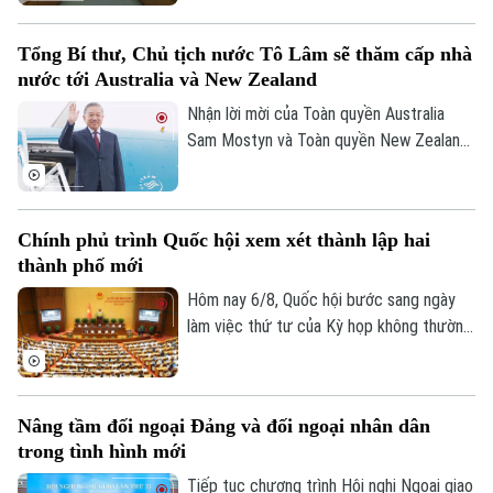
đồng tình với chủ trương đầu tư dự án,
các đại biểu góp ý: ban soạn thảo cần thể
Tổng Bí thư, Chủ tịch nước Tô Lâm sẽ thăm cấp nhà
hiện rõ hơn, đây là dự án mang tính liên
nước tới Australia và New Zealand
kết vùng cao. Điều này sẽ giúp công tác
điều phối dự án được rõ ràng hơn.
Nhận lời mời của Toàn quyền Australia
Sam Mostyn và Toàn quyền New Zealand
Cindy Kiro, Tổng Bí thư Ban Chấp hành
Trung ương Đảng Cộng sản Việt Nam, Chủ
tịch nước Cộng hòa xã hội chủ nghĩa Việt
Chính phủ trình Quốc hội xem xét thành lập hai
Nam Tô Lâm cùng đoàn đại biểu cấp cao
thành phố mới
Việt Nam sẽ thăm cấp Nhà nước tới
Australia và New Zealand từ ngày 9 đến
Hôm nay 6/8, Quốc hội bước sang ngày
ngày 14/8/2026.
làm việc thứ tư của Kỳ họp không thường
lệ thứ Nhất. Các đại biểu nghe trình bày
các tờ trình, báo cáo thẩm tra và cho ý
kiến đối với nhiều nội dung quan trọng,
Nâng tầm đối ngoại Đảng và đối ngoại nhân dân
trong đó có việc thành lập thành phố
trong tình hình mới
Quảng Ninh và thành phố Bắc Ninh.
Tiếp tục chương trình Hội nghị Ngoại giao