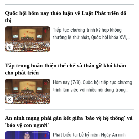
Làng nghề
Y tế
Thể thao
cho rằng việc xây dựng cơ chế đặc thù
Đánh giá
Quốc hội hôm nay thảo luận về Luật Phát triển đô
phải căn cứ vào tình hình, đặc điểm của
Di tích
Dinh dưỡng
thị
mỗi địa phương.
Bóng đá
Giải trí
Tiếp tục chương trình kỳ họp không
Tư vấn sức khỏe
Quần vợt
thường lệ thứ nhất, Quốc hội khóa XVI,
Tin tức
Đã phát sóng
hôm nay (7/8), Quốc hội nghe trình bày Tờ
Golf
trình và Báo cáo thẩm tra về ba dự án
Sao
luật quan trọng, trong đó có Luật Phát
Tập trung hoàn thiện thể chế và tháo gỡ khó khăn
triển đô thị.
Điện ảnh
cho phát triển
Hôm nay (7/8), Quốc hội tiếp tục chương
Thời trang
trình làm việc với nhiều nội dung trọng
tâm về công tác lập pháp và xem xét các
Âm nhạc
cơ chế, chính sách phát triển đặc thù.
Trong đó, Dự án Luật Phát triển đô thị
An ninh mạng phải gắn kết giữa 'bảo vệ hệ thống' và
được kỳ vọng tháo gỡ điểm nghẽn về thể
'bảo vệ con người'
chế, hạ tầng, nguồn lực và quản trị, thúc
đẩy các đô thị phát triển nhanh, bền
Phát biểu tại Lễ kỷ niệm Ngày An ninh