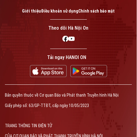
Giới thiệu
Điều khoản sử dụng
Chính sách bảo mật
Theo dõi Hà Nội On
Tải ngay HANOI ON
Bản quyền thuộc về Cơ quan Báo và Phát thanh Truyền hình Hà Nội
Giấy phép số: 63/GP-TTĐT, cấp ngày 10/05/2023
TRANG THÔNG TIN ĐIỆN TỬ
CỦA CƠ QUAN BÁO VÀ PHÁT THANH TRUYỀN HÌNH HÀ NỘI