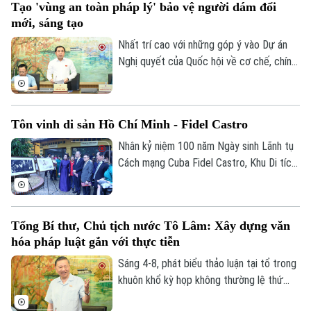
Tạo 'vùng an toàn pháp lý' bảo vệ người dám đổi
trở thành động lực xây dựng văn hóa
mới, sáng tạo
thượng tôn pháp luật.
Nhất trí cao với những góp ý vào Dự án
Nghị quyết của Quốc hội về cơ chế, chính
sách đặc thù để xử lý vi phạm pháp luật
liên quan đến kinh tế nhà nước, kinh tế tư
nhân và ứng dụng KHCN, đổi mới sáng
Tôn vinh di sản Hồ Chí Minh - Fidel Castro
tạo, chuyển đổi số, Bí thư Thành ủy,
Trưởng đoàn ĐBQH TP Hà Nội Trần Đức
Nhân kỷ niệm 100 năm Ngày sinh Lãnh tụ
Thắng nhấn mạnh, Nghị quyết khi ban hành
Cách mạng Cuba Fidel Castro, Khu Di tích
phải thực sự tạo ra “vùng an toàn pháp lý”
Chủ tịch Hồ Chí Minh tại Phủ Chủ tịch phối
bảo vệ người dám đổi mới sáng tạo.
hợp với Đại sứ quán Cuba tại Việt Nam tổ
chức chuỗi hoạt động chuyên đề “Chủ
Tổng Bí thư, Chủ tịch nước Tô Lâm: Xây dựng văn
tịch Hồ Chí Minh – Tổng Tư lệnh Fidel
hóa pháp luật gắn với thực tiễn
Castro: Nghĩa tình son sắt đặc biệt”.
Sáng 4-8, phát biểu thảo luận tại tổ trong
khuôn khổ kỳ họp không thường lệ thứ
nhất, Quốc hội khóa XVI, Tổng Bí thư, Chủ