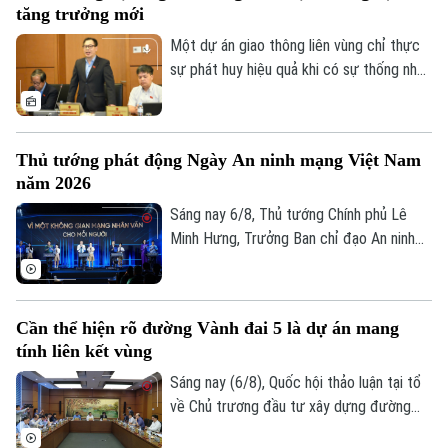
tăng trưởng mới
Một dự án giao thông liên vùng chỉ thực
sự phát huy hiệu quả khi có sự thống nhất
trong tổ chức thực hiện và bảo đảm hài
hòa lợi ích giữa Nhà nước, địa phương và
người dân. Đây là vấn đề được nhiều đại
Thủ tướng phát động Ngày An ninh mạng Việt Nam
biểu Quốc hội đặt ra khi thảo luận tại tổ
năm 2026
về Dự án đường Vành đai 5 – Vùng Thủ
đô Hà Nội sáng 6/8.
Sáng nay 6/8, Thủ tướng Chính phủ Lê
Minh Hưng, Trưởng Ban chỉ đạo An ninh
mạng quốc gia, đã dự lễ kỷ niệm Ngày An
Theo dõi Hà Nội On
ninh mạng Việt Nam (6/8/2024 –
6/8/2026). Chương trình nằm trong khuôn
Cần thể hiện rõ đường Vành đai 5 là dự án mang
khổ chuỗi hoạt động do Ban Chỉ đạo An
tính liên kết vùng
ninh mạng quốc gia phối hợp với Bộ Công
an tổ chức với chủ đề “Vì một không gian
Sáng nay (6/8), Quốc hội thảo luận tại tổ
mạng nhân văn cho mỗi người”.
về Chủ trương đầu tư xây dựng đường
Vành đai 5 – Vùng Thủ đô Hà Nội. Cơ bản