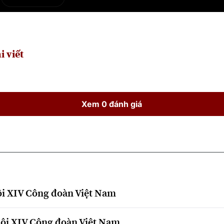
e
Current
Duration
Time
i viết
Xem 0 đánh giá
hội XIV Công đoàn Việt Nam
hội XIV Công đoàn Việt Nam