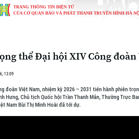
TRANG THÔNG TIN ĐIỆN TỬ
CỦA CƠ QUAN BÁO VÀ PHÁT THANH TRUYỀN HÌNH HÀ NỘ
KINH TẾ
NHÀ ĐẤT
TÀU VÀ XE
GIÁO DỤC
VĂN HÓA
SỨC KHỎ
i
Tin tức
Tin tức
Ô tô
Tin tức
Tin tức
Y tế
ọng thể Đại hội XIV Công đoàn
ự
Cafe sáng
Đầu tư
Tàu
Tuyển sinh
Làng nghề
Dinh dư
Nội
Tài chính Ngân hàng
Căn hộ
Xe máy
Hướng nghiệp
Di tích
Tư vấn 
6, 13:09
iệt 4 phương
Doanh nghiệp
Đất đai
Thị trường
ông đoàn Việt Nam, nhiệm kỳ 2026 – 2031 tiến hành phiên trọn
nh Hưng, Chủ tịch Quốc hội Trần Thanh Mẫn, Thường Trực Ban
Kinh nghiệm
Đánh giá
ệt Nam Bùi Thị Minh Hoài đã tới dự.