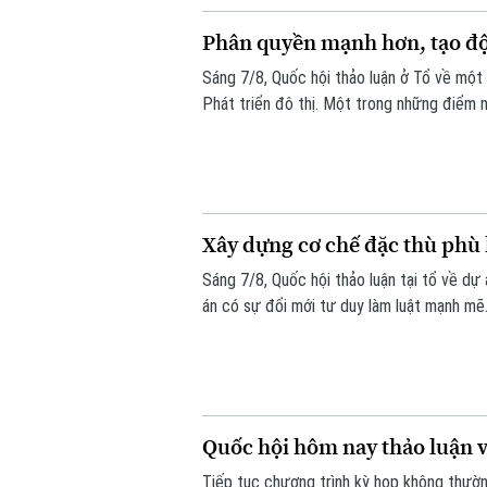
Phân quyền mạnh hơn, tạo độn
Sáng 7/8, Quốc hội thảo luận ở Tổ về một 
Phát triển đô thị. Một trong những điểm 
là cách tiếp cận mới: thay vì chờ Trung 
động cho địa phương, đi cùng trách nhiệm g
Xây dựng cơ chế đặc thù phù
Sáng 7/8, Quốc hội thảo luận tại tổ về dự 
án có sự đổi mới tư duy làm luật mạnh mẽ.
căn cứ vào tình hình, đặc điểm của mỗi đ
Quốc hội hôm nay thảo luận về
Tiếp tục chương trình kỳ họp không thườn