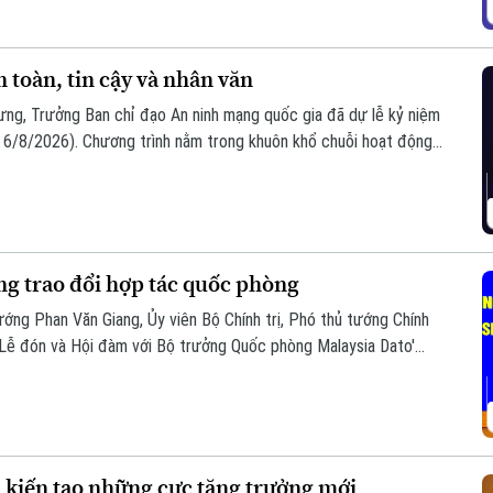
toàn, tin cậy và nhân văn
ưng, Trưởng Ban chỉ đạo An ninh mạng quốc gia đã dự lễ kỷ niệm
6/8/2026). Chương trình nằm trong khuôn khổ chuỗi hoạt động
i hợp với Bộ Công an tổ chức với chủ đề “Vì một không gian
ng trao đổi hợp tác quốc phòng
ướng Phan Văn Giang, Ủy viên Bộ Chính trị, Phó thủ tướng Chính
 Lễ đón và Hội đàm với Bộ trưởng Quốc phòng Malaysia Dato'
, kiến tạo những cực tăng trưởng mới