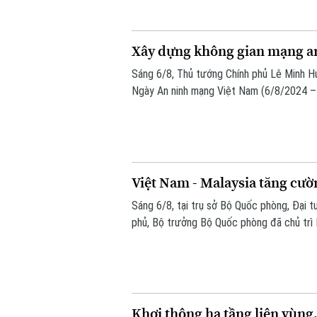
Xây dựng không gian mạng an 
Sáng 6/8, Thủ tướng Chính phủ Lê Minh H
Ngày An ninh mạng Việt Nam (6/8/2024 – 
do Ban Chỉ đạo An ninh mạng quốc gia phố
mạng nhân văn cho mỗi người”.
Việt Nam - Malaysia tăng cườ
Sáng 6/8, tại trụ sở Bộ Quốc phòng, Đại t
phủ, Bộ trưởng Bộ Quốc phòng đã chủ trì
Seri Mohamed Khaled bin Nordin.
Khơi thông hạ tầng liên vùng