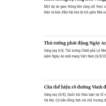
Một dự án giao thông liên vùng chỉ thực 
hiện và bảo đảm hài hòa lợi ích giữa Nhà 
Quốc hội đặt ra khi thảo luận tại tổ về D
Thủ tướng phát động Ngày A
Sáng nay 6/8, Thủ tướng Chính phủ Lê Min
niệm Ngày An ninh mạng Việt Nam (6/8/20
động do Ban Chỉ đạo An ninh mạng quốc g
gian mạng nhân văn cho mỗi người”.
Cần thể hiện rõ đường Vành đa
Sáng nay (6/8), Quốc hội thảo luận tại t
Hà Nội. Cơ bản đồng tình với chủ trương đ
hơn, đây là dự án mang tính liên kết vùng