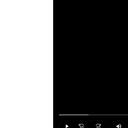
Loaded
:
11.14%