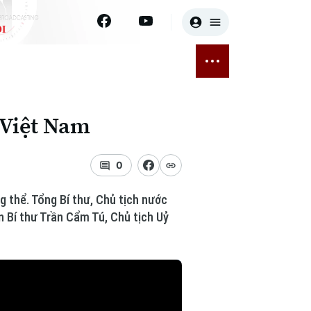
I
E
THỂ THAO
GIẢI TRÍ
ĐÃ PHÁT SÓNG
Bóng đá
Tin tức
 Việt Nam
ỡng
Quần vợt
Sao
sức khỏe
Golf
Điện ảnh
0
Thời trang
g thể. Tổng Bí thư, Chủ tịch nước
 Bí thư Trần Cẩm Tú, Chủ tịch Uỷ
Âm nhạc