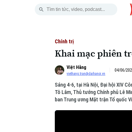
Thứ Sáu
THỜI SỰ
HÀ NỘI
THẾ GIỚI
07 Tháng 08, 2026
Hà Nội
Nhịp sống Hà Nộ
Tin tức
Chính trị
Khai mạc phiên tr
Chính trị
Người Hà Nội
Quân s
Việt Hằng
Xã hội
Khoảnh khắc Hà 
Hồ sơ
04/06/202
viethang.tran@daihanoi.vn
An ninh trật tự
Ẩm thực
Người V
Sáng 4-6, tại Hà Nội, Đại hội XIV C
Tô Lâm, Thủ tướng Chính phủ Lê Mi
Công nghệ
ban Trung ương Mặt trận Tổ quốc Vi
Skip Ad