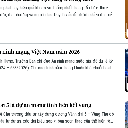
sự phát huy hiệu quả khi có sự thống nhất trong tổ chức thực
nước, địa phương và người dân. Đây là vấn đề được nhiều đại biểu
ự án đường Vành đai 5 – Vùng Thủ đô Hà Nội sáng 6/8.
n ninh mạng Việt Nam năm 2026
h Hưng, Trưởng Ban chỉ đạo An ninh mạng quốc gia, đã dự lễ kỷ
24 – 6/8/2026). Chương trình nằm trong khuôn khổ chuỗi hoạt
ia phối hợp với Bộ Công an tổ chức với chủ đề “Vì một không
i 5 là dự án mang tính liên kết vùng
ổ về Chủ trương đầu tư xây dựng đường Vành đai 5 – Vùng Thủ đô
ầu tư dự án, các đại biểu góp ý: ban soạn thảo cần thể hiện rõ
 cao. Điều này sẽ giúp công tác điều phối dự án được rõ ràng hơn.