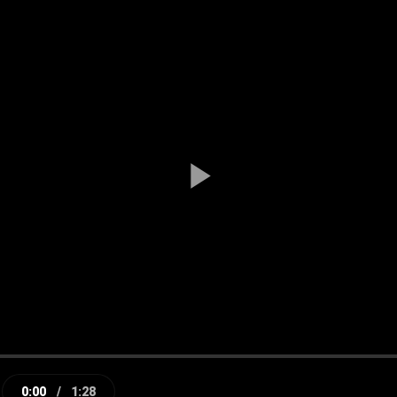
Play
Video
0:00
/
1:28