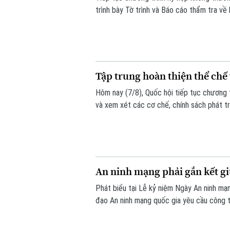
trình bày Tờ trình và Báo cáo thẩm tra về 
Tập trung hoàn thiện thể chế 
Hôm nay (7/8), Quốc hội tiếp tục chương t
và xem xét các cơ chế, chính sách phát tr
vọng tháo gỡ điểm nghẽn về thể chế, hạ tầ
bền vững.
An ninh mạng phải gắn kết giữ
Phát biểu tại Lễ kỷ niệm Ngày An ninh m
đạo An ninh mạng quốc gia yêu cầu công t
thống" và "bảo vệ con người", lấy sự an t
cho mọi chính sách.