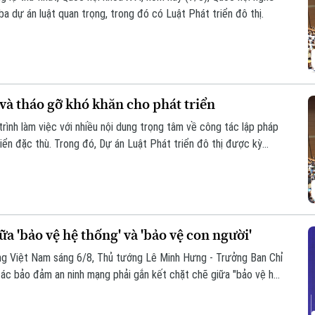
ba dự án luật quan trọng, trong đó có Luật Phát triển đô thị.
và tháo gỡ khó khăn cho phát triển
rình làm việc với nhiều nội dung trọng tâm về công tác lập pháp
iển đặc thù. Trong đó, Dự án Luật Phát triển đô thị được kỳ
ng, nguồn lực và quản trị, thúc đẩy các đô thị phát triển nhanh,
a 'bảo vệ hệ thống' và 'bảo vệ con người'
ạng Việt Nam sáng 6/8, Thủ tướng Lê Minh Hưng - Trưởng Ban Chỉ
ác bảo đảm an ninh mạng phải gắn kết chặt chẽ giữa "bảo vệ hệ
oàn, bình yên và hạnh phúc của Nhân dân làm thước đo cao nhất