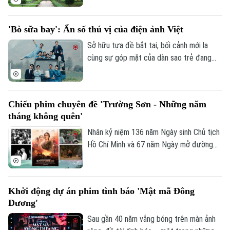
ảnh Việt Nam và Trung tâm Hoạt động
Văn hóa Khoa học Văn Miếu - Quốc Tử
'Bò sữa bay': Ẩn số thú vị của điện ảnh Việt
Giám đồng tổ chức, nhằm tôn vinh truyền
thống Quốc học và khơi dậy khát vọng, ý
Sở hữu tựa đề bắt tai, bối cảnh mới lạ
chí vươn lên của trí thức trẻ Việt Nam
cùng sự góp mặt của dàn sao trẻ đang
trong thời đại mới.
lên, phim điện ảnh "Bò sữa bay" đang
được kỳ vọng là "ngôi sao mới" tại phòng
vé Việt dịp cuối năm. Dưới bàn tay của
Chiếu phim chuyên đề 'Trường Sơn - Những năm
một đạo diễn thế hệ Gen Z và nhà sản
tháng không quên'
xuất từng đứng sau loạt tác phẩm trăm
tỷ, "Bò sữa bay" mang đến nguồn năng
Nhân kỷ niệm 136 năm Ngày sinh Chủ tịch
lượng sôi nổi, hứa hẹn tạo nên hành trình
Hồ Chí Minh và 67 năm Ngày mở đường
kịch tính, khó đoán trên màn ảnh rộng.
Hồ Chí Minh - Ngày truyền thống bộ đội
Trường Sơn (19/5/1959 - 19/5/2026),
Viện phim Việt Nam sẽ tổ chức Chương
Khởi động dự án phim tình báo 'Mật mã Đông
trình chiếu phim chuyên đề "Trường Sơn -
Dương'
Những năm tháng không quên".
Sau gần 40 năm vắng bóng trên màn ảnh