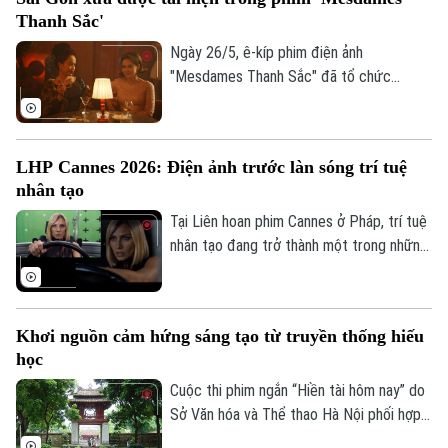
đã nhận được nhiều lời khen ngợi nhờ
Thanh Sắc'
cách thể hiện độc đáo, lôi cuốn người
xem bởi màu sắc tâm lý huyền bí đầy mới
Ngày 26/5, ê-kíp phim điện ảnh
Theo dõi Hà Nội On
lạ.
"Mesdames Thanh Sắc" đã tổ chức
showcase ra mắt tại Nhà hát Hòa Bình
(TP.HCM). Tại đây, đoàn làm phim cho
biết đã kết hợp bối cảnh thật với công
LHP Cannes 2026: Điện ảnh trước làn sóng trí tuệ
nghệ CGI và AI để tái hiện nhiều địa danh
nhân tạo
xưa.
Tại Liên hoan phim Cannes ở Pháp, trí tuệ
nhân tạo đang trở thành một trong những
chủ đề được quan tâm của ngành điện
ảnh, khi nhiều nhà làm phim bắt đầu tìm
cách ứng dụng công nghệ này vào quá
Khơi nguồn cảm hứng sáng tạo từ truyền thống hiếu
trình sản xuất và hậu kỳ.
học
Cuộc thi phim ngắn “Hiền tài hôm nay” do
Sở Văn hóa và Thể thao Hà Nội phối hợp
cùng Hiệp hội Xúc tiến phát triển Điện