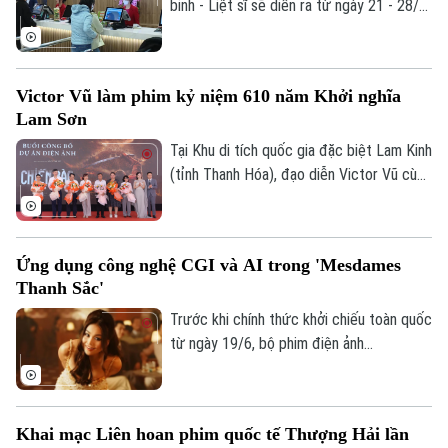
miễn phí phục vụ nhiệm vụ chính trị và
binh - Liệt sĩ sẽ diễn ra từ ngày 21 - 28/7
Golf
công tác tri ân người có công với cách
tại các cụm rạp trên cả nước. Vé xem
Sao
mạng.
phim được phát miễn phí trực tiếp tại
quầy vé của từng rạp trước mỗi suất
Điện ảnh
Victor Vũ làm phim kỷ niệm 610 năm Khởi nghĩa
chiếu từ 3 - 5 ngày.
Lam Sơn
Thời trang
Tại Khu di tích quốc gia đặc biệt Lam Kinh
Âm nhạc
(tỉnh Thanh Hóa), đạo diễn Victor Vũ cùng
ekip đã công bố dự án phim điện ảnh lịch
sử “Chiến bào”. Lấy cảm hứng từ cuộc
Khởi nghĩa Lam Sơn, tác phẩm không chỉ
Ứng dụng công nghệ CGI và AI trong 'Mesdames
là bước ngoặt tâm huyết của vị đạo diễn,
Thanh Sắc'
mà còn mang kỳ vọng khơi dậy lòng tự
hào dân tộc nhân dịp kỷ niệm 610 năm
Trước khi chính thức khởi chiếu toàn quốc
cuộc khởi nghĩa.
từ ngày 19/6, bộ phim điện ảnh
"Mesdames Thanh Sắc" đã có buổi công
chiếu ra mắt tại Thành phố Hồ Chí Minh.
Tác phẩm gây chú ý không chỉ bởi dàn
Khai mạc Liên hoan phim quốc tế Thượng Hải lần
diễn viên tên tuổi mà còn ở sự đầu tư lớn