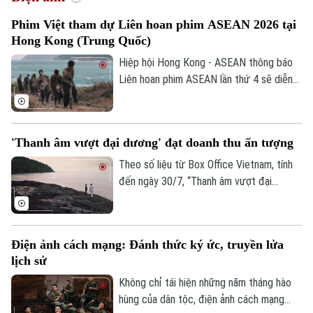
Phim Việt tham dự Liên hoan phim ASEAN 2026 tại
Hong Kong (Trung Quốc)
Hiệp hội Hong Kong - ASEAN thông báo
Liên hoan phim ASEAN lần thứ 4 sẽ diễn
ra từ ngày 20/8 tại Khu hành chính đặc
biệt Hong Kong (Trung Quốc). Đại diện
cho điện ảnh Việt Nam tham dự liên hoan
'Thanh âm vượt đại dương' đạt doanh thu ấn tượng
phim lần này là bộ phim "Thanh âm vượt
đại dương”.
Theo số liệu từ Box Office Vietnam, tính
đến ngày 30/7, “Thanh âm vượt đại
dương” đạt doanh thu hơn 5 tỷ đồng sau
một tuần phát hành thương mại, góp mặt
trong nhóm những bộ phim có doanh thu
Điện ảnh cách mạng: Đánh thức ký ức, truyền lửa
cao của phòng vé Việt.
lịch sử
Không chỉ tái hiện những năm tháng hào
hùng của dân tộc, điện ảnh cách mạng