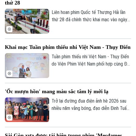
thứ 28
cho công nghệ CGI và AI nhằm tái hiện Sài
Gòn thập niên 1960.
Liên hoan phim Quốc tế Thượng Hải lần
thứ 28 đã chính thức khai mạc vào ngày
13/6, quy tụ hàng nghìn tác phẩm điện
ảnh từ khắp thế giới.
Khai mạc Tuần phim thiếu nhi Việt Nam - Thụy Điển
Tuần phim thiếu nhi Việt Nam - Thụy Điển
do Viện Phim Việt Nam phối hợp cùng Đại
sứ quán Thụy Điển tại Việt Nam với sự
đồng hành của Nhà Xuất bản Kim Đồng tổ
chức sẽ khai mạc vào 1/6 ở rạp Ngọc
'Ốc mượn hồn' mang màu sắc tâm lý mới lạ
Khánh, TP Hà Nội.
Trở lại đường đua điện ảnh hè 2026 sau
nhiều năm vắng bóng, đạo diễn Đinh Tuấn
Vũ mang đến một luồng gió mới mang tên
“Ốc mượn hồn”. Vừa qua, trong buổi công
chiếu ra mắt khán giả Thủ đô, tác phẩm
Sài Gòn xưa được tái hiện trong phim 'Mesdames