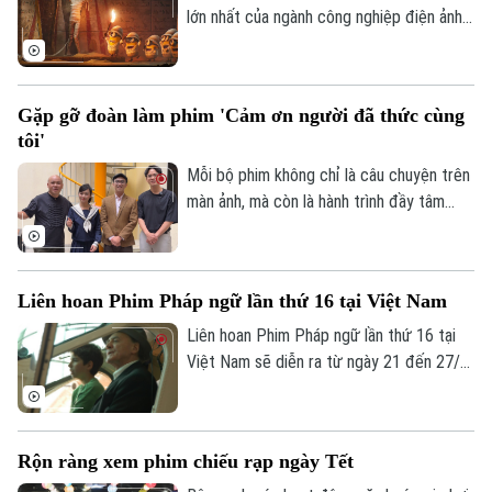
nhân tạo (AI).
lớn nhất của ngành công nghiệp điện ảnh
đã được tổ chức tại Las Vegas (Mỹ). Các
chuyên gia cho rằng, mùa phim hè năm nay
có thể là sôi động nhất kể từ sau đại
Gặp gỡ đoàn làm phim 'Cảm ơn người đã thức cùng
dịch, với hàng loạt tác phẩm đáng chú ý
tôi'
như: “The Devil Wears Prada 2”,
“Mandalorian & Grogu”, phim mới của
Mỗi bộ phim không chỉ là câu chuyện trên
Christopher Nolan, cùng các bom tấn
màn ảnh, mà còn là hành trình đầy tâm
hoạt hình như “Toy Story 5” của Steven
huyết của những người phía sau ống kính
Spielberg.
– nơi cảm xúc được chắt chiu qua từng
khung hình, từng khoảnh khắc lặng thầm.
Liên hoan Phim Pháp ngữ lần thứ 16 tại Việt Nam
"Cảm ơn người đã thức cùng tôi" chính là
một thước phim như thế: nhẹ nhàng, sâu
Liên hoan Phim Pháp ngữ lần thứ 16 tại
lắng và chạm đến những rung động chân
Việt Nam sẽ diễn ra từ ngày 21 đến 27/3,
thật nhất.
mang đến không gian điện ảnh đặc sắc
cho những người yêu tiếng Pháp và nghệ
thuật thứ bảy.
Rộn ràng xem phim chiếu rạp ngày Tết