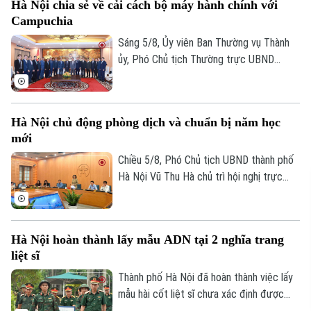
Hà Nội chia sẻ về cải cách bộ máy hành chính với
bạch, hiệu quả, xứng đáng là Thủ đô,
Campuchia
gương mẫu đi đầu trong công cuộc đổi
mới đất nước.
Sáng 5/8, Ủy viên Ban Thường vụ Thành
ủy, Phó Chủ tịch Thường trực UBND
thành phố Dương Đức Tuấn tiếp đoàn đại
biểu Bộ Nội vụ Vương quốc Campuchia do
Quốc vụ khanh Santibindit Chan Ean dẫn
Hà Nội chủ động phòng dịch và chuẩn bị năm học
đầu, đến thăm và trao đổi về các nội
mới
dung hợp tác mà hai bên cùng quan tâm.
Chiều 5/8, Phó Chủ tịch UBND thành phố
Hà Nội Vũ Thu Hà chủ trì hội nghị trực
tuyến với các xã, phường về công tác
phòng, chống dịch bệnh truyền nhiễm và
triển khai nhiệm vụ chuẩn bị năm học mới
Hà Nội hoàn thành lấy mẫu ADN tại 2 nghĩa trang
2026-2027.
liệt sĩ
Thành phố Hà Nội đã hoàn thành việc lấy
mẫu hài cốt liệt sĩ chưa xác định được
thông tin tại hai Nghĩa trang liệt sĩ Ngọc