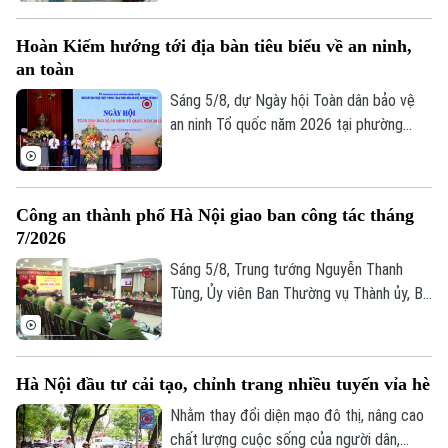
liệu đất đai. Đây không chỉ là một kế
hoạch hành chính đơn thuần, mà là một
Hoàn Kiếm hướng tới địa bàn tiêu biểu về an ninh,
cuộc "tổng động viên" toàn diện nhằm
an toàn
chuẩn hóa, làm sạch và cập nhật cơ sở dữ
liệu quốc gia về đất đai trên địa bàn.
Sáng 5/8, dự Ngày hội Toàn dân bảo vệ
an ninh Tổ quốc năm 2026 tại phường
Hoàn Kiếm, Chủ tịch UBND thành phố Hà
Nội Vũ Đại Thắng yêu cầu địa phương
phát huy vị trí đặc biệt của địa bàn trung
Công an thành phố Hà Nội giao ban công tác tháng
tâm, phấn đấu trở thành hình mẫu của Thủ
7/2026
đô về an ninh, an toàn, kỷ cương, văn minh
và thân thiện.
Sáng 5/8, Trung tướng Nguyễn Thanh
Tùng, Ủy viên Ban Thường vụ Thành ủy, Bí
thư Đảng ủy, Giám đốc Công an thành phố
Hà Nội chủ trì Hội nghị giao ban công tác
tháng 7/2026. Hội nghị được tổ chức
Liên hệ đường dây nóng (bấm để gọi)
Hà Nội đầu tư cải tạo, chỉnh trang nhiều tuyến vỉa hè
trực tiếp kết hợp trực tuyến đến Công an
Tòa soạn
Tòa soạn
các đơn vị, xã, phường và Đồn Công an.
Nhằm thay đổi diện mạo đô thị, nâng cao
0865.116.699 (hotline)
0865.116.699
chất lượng cuộc sống của người dân,