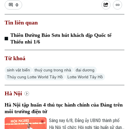
0
Tin liên quan
Thiên Đường Bảo Sơn hút khách dịp Quốc tế
Thiếu nhi 1/6
Từ khoá
sinh vật biển
thuỷ cung trong nhà
đại dương
Thủy cung Lotte World Tây Hồ
Lotte World Tây Hồ
Chuyên mục
Hà Nội
Thời sự
Hà Nội tập huấn 4 thủ tục hành chính của Đảng trên
môi trường điện tử
Hà Nội
Hà Nội
Sáng nay 6/8, Đảng ủy UBND thành phố
Hà Nội tổ chức Hội nghị tập huấn sử dụng