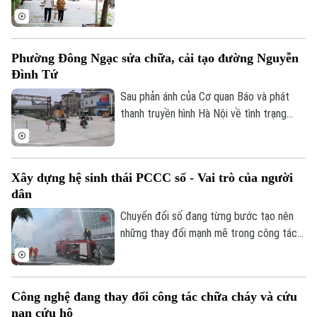
nhiều xã, phường trên địa bàn thành phố
đã đầu tư cải tạo, chỉnh trang vỉa hè, góp
phần đồng bộ cơ sở hạ tầng và bảo đảm
Phường Đông Ngạc sửa chữa, cải tạo đường Nguyễn
an toàn giao thông. Đây là việc làm có ý
Đình Tứ
nghĩa thiết thực, được đông đảo nhân
dân đồng tình ủng hộ.
Sau phản ánh của Cơ quan Báo và phát
thanh truyền hình Hà Nội về tình trạng
xuống cấp, hư hỏng của tuyến đường
Nguyễn Đình Tứ, UBND phường Đông
Ngạc đã tiến hành sửa chữa, cải tạo dọc
Xây dựng hệ sinh thái PCCC số - Vai trò của người
tuyến, đảm bảo khớp nối êm thuận để
dân
người dân đi lại an toàn, thuận tiện.
Chuyển đổi số đang từng bước tạo nên
những thay đổi mạnh mẽ trong công tác
PCCC và CNCH. Tuy nhiên, công nghệ
hiện đại chỉ phát huy khi được kết hợp với
ý thức trách nhiệm của mỗi cá nhân, mỗi
Công nghệ đang thay đổi công tác chữa cháy và cứu
gia đình và toàn xã hội. Vì vậy, mỗi người
nạn cứu hộ