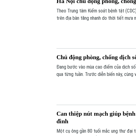
Hà Nội chủ động phòng, chống
Theo Trung tâm Kiểm soát bệnh tật (CDC) 
trên địa bàn tăng nhanh do thời tiết mưa 
phát triển.
Chủ động phòng, chống dịch s
Đang bước vào mùa cao điểm của dịch sốt
qua từng tuần. Trước diễn biến này, cùng
từ mỗi gia đình, mỗi khu dân cư được xem 
Can thiệp nút mạch giúp bệnh 
đình
Một cụ ông gần 80 tuổi mắc ung thư đại t