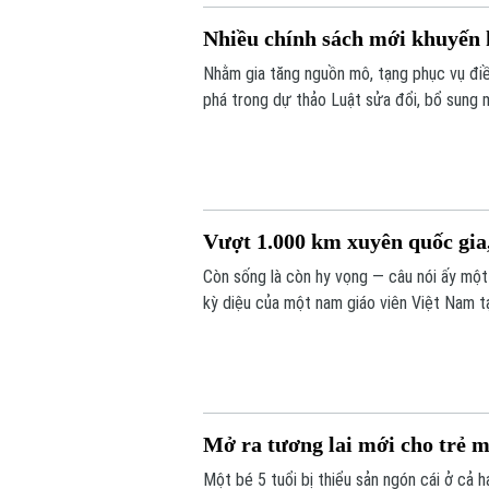
Nhiều chính sách mới khuyến 
Nhằm gia tăng nguồn mô, tạng phục vụ điề
phá trong dự thảo Luật sửa đổi, bổ sung m
hiến, lấy xác.
Vượt 1.000 km xuyên quốc gia,
Còn sống là còn hy vọng — câu nói ấy một
kỳ diệu của một nam giáo viên Việt Nam t
bác sĩ Bệnh viện Bạch Mai, một phép màu 
Mở ra tương lai mới cho trẻ m
Một bé 5 tuổi bị thiểu sản ngón cái ở cả 