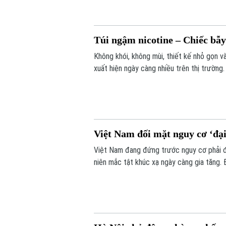
Túi ngậm nicotine – Chiếc bẫ
Không khói, không mùi, thiết kế nhỏ gọn v
xuất hiện ngày càng nhiều trên thị trường
báo về nguy cơ gây nghiện cực mạnh, nhữn
lý.
Việt Nam đối mặt nguy cơ ‘đại
Việt Nam đang đứng trước nguy cơ phải đối
niên mắc tật khúc xạ ngày càng gia tăng. 
pháp nâng cao thị lực trong thời đại số”