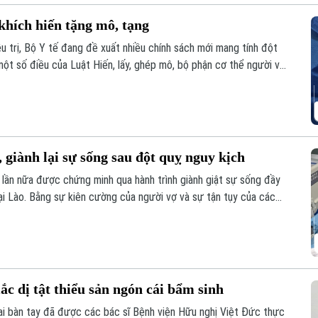
khích hiến tặng mô, tạng
u trị, Bộ Y tế đang đề xuất nhiều chính sách mới mang tính đột
ột số điều của Luật Hiến, lấy, ghép mô, bộ phận cơ thể người và
 giành lại sự sống sau đột quỵ nguy kịch
 lần nữa được chứng minh qua hành trình giành giật sự sống đầy
ại Lào. Bằng sự kiên cường của người vợ và sự tận tụy của các
đã thực sự xảy ra sau hành trình vượt 1.000 km xuyên đêm.
ắc dị tật thiểu sản ngón cái bẩm sinh
hai bàn tay đã được các bác sĩ Bệnh viện Hữu nghị Việt Đức thực