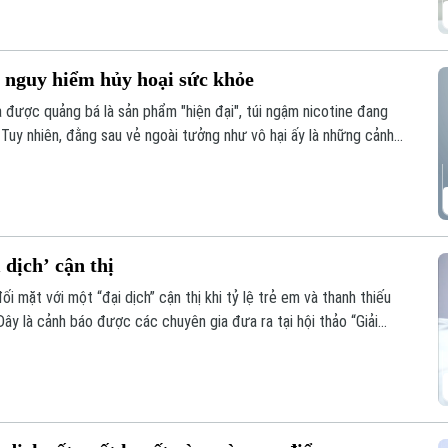
y nguy hiểm hủy hoại sức khỏe
à được quảng bá là sản phẩm "hiện đại", túi ngậm nicotine đang
. Tuy nhiên, đằng sau vẻ ngoài tưởng như vô hại ấy là những cảnh
g hệ lụy với sức khỏe và thách thức mới đối với công tác quản
 dịch’ cận thị
 mặt với một “đại dịch” cận thị khi tỷ lệ trẻ em và thanh thiếu
Đây là cảnh báo được các chuyên gia đưa ra tại hội thảo “Giải
 được báo Nhân dân tổ chức.