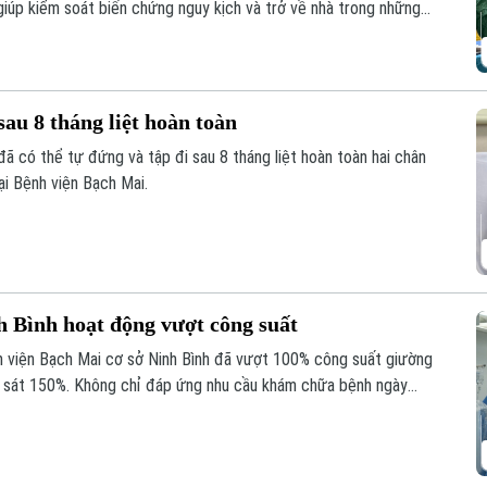
iúp kiểm soát biến chứng nguy kịch và trở về nhà trong những
sau 8 tháng liệt hoàn toàn
đã có thể tự đứng và tập đi sau 8 tháng liệt hoàn toàn hai chân
ại Bệnh viện Bạch Mai.
h Bình hoạt động vượt công suất
h viện Bạch Mai cơ sở Ninh Bình đã vượt 100% công suất giường
ến sát 150%. Không chỉ đáp ứng nhu cầu khám chữa bệnh ngày
giúp nhiều ca nhồi máu cơ tim, đột quỵ não... được cấp cứu, can
ng và giảm nguy cơ để lại di chứng cho người bệnh.