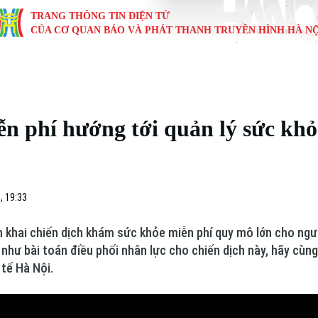
TRANG THÔNG TIN ĐIỆN TỬ
CỦA CƠ QUAN BÁO VÀ PHÁT THANH TRUYỀN HÌNH HÀ NỘ
KINH TẾ
NHÀ ĐẤT
TÀU VÀ XE
GIÁO DỤC
VĂN HÓA
SỨC KHỎ
i
Tin tức
Tin tức
Ô tô
Tin tức
Tin tức
Y tế
 phí hướng tới quản lý sức khỏ
ự
Cafe sáng
Đầu tư
Tàu
Tuyển sinh
Làng nghề
Dinh dư
Nội
Tài chính Ngân hàng
Căn hộ
Xe máy
Hướng nghiệp
Di tích
Tư vấn 
, 19:33
iệt 4 phương
Doanh nghiệp
Đất đai
Thị trường
ển khai chiến dịch khám sức khỏe miễn phí quy mô lớn cho ngư
Kinh nghiệm
Đánh giá
 như bài toán điều phối nhân lực cho chiến dịch này, hãy cùn
tế Hà Nội.