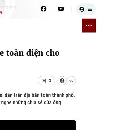
I
E
THỂ THAO
GIẢI TRÍ
ĐÃ PHÁT SÓNG
Bóng đá
Tin tức
e toàn diện cho
ỡng
Quần vợt
Sao
sức khỏe
Golf
Điện ảnh
0
Thời trang
ời dân trên địa bàn toàn thành phố.
Âm nhạc
g nghe những chia sẻ của ông