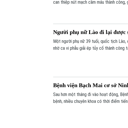
can thiệp nút mạch cầm máu thành công, g
ngày cuối đời.
Người phụ nữ Lào đi lại được 
Một người phụ nữ 39 tuổi, quốc tịch Lào, 
nhờ ca vi phẫu giải ép tủy cổ thành công t
Bệnh viện Bạch Mai cơ sở Nin
Sau hơn một tháng đi vào hoạt động, Bện
bệnh, nhiều chuyên khoa có thời điểm ti
càng lớn, sự hiện diện của bệnh viện còn 
thiệp trong “giờ vàng”, mở thêm cơ hội số