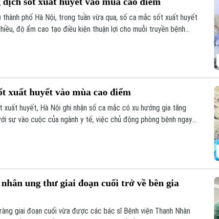
 dịch sốt xuất huyết vào mùa cao điểm
thành phố Hà Nội, trong tuần vừa qua, số ca mắc sốt xuất huyết
nhiều, độ ẩm cao tạo điều kiện thuận lợi cho muỗi truyền bệnh
ốt xuất huyết vào mùa cao điểm
 xuất huyết, Hà Nội ghi nhận số ca mắc có xu hướng gia tăng
 với sự vào cuộc của ngành y tế, việc chủ động phòng bệnh ngay
là giải pháp quan trọng để ngăn chặn dịch lây lan.
nhân ung thư giai đoạn cuối trở về bên gia
ràng giai đoạn cuối vừa được các bác sĩ Bệnh viện Thanh Nhàn