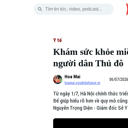
Thứ Sáu
THỜI SỰ
HÀ NỘI
THẾ GIỚI
07 Tháng 08, 2026
Hà Nội
Nhịp sống Hà Nộ
Tin tức
Y tế
Khám sức khỏe miễn
Chính trị
Người Hà Nội
Quân s
người dân Thủ đô
Xã hội
Khoảnh khắc Hà 
Hồ sơ
Hoa Mai
An ninh trật tự
Ẩm thực
06/07/2026
Người V
hoamai.ngo@daihanoi.vn
Từ ngày 1/7, Hà Nội chính thức tri
Công nghệ
Để giúp hiểu rõ hơn về quy mô cũng
Nguyễn Trọng Diện - Giám đốc Sở Y 