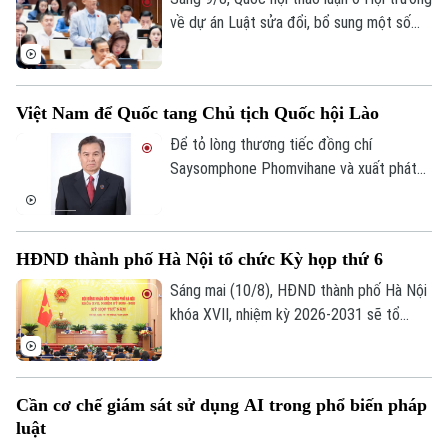
nghiêm những hành vi vi phạm.
về dự án Luật sửa đổi, bổ sung một số
điều của Luật Ngân hàng Nhà nước Việt
Nam, Luật Phòng, chống rửa tiền, Luật
Các tổ chức tín dụng. Các ý kiến đề nghị
Việt Nam để Quốc tang Chủ tịch Quốc hội Lào
bổ sung các dấu hiệu giao dịch đáng ngờ
liên quan đến tài sản mã hóa theo từng
Để tỏ lòng thương tiếc đồng chí
thời kỳ nhằm tạo cơ sở pháp lý cho việc
Saysomphone Phomvihane và xuất phát
nhận diện, đánh giá, kiểm soát rủi ro rửa
từ quan hệ đặc biệt Việt Nam – Lào, Việt
tiền liên quan đến tài sản mã hóa.
Nam quyết định để tang đồng chí
Xaysomphone Phomvihane theo nghi thức
HĐND thành phố Hà Nội tổ chức Kỳ họp thứ 6
Quốc tang trong hai ngày, từ ngày 10 đến
11/8/2026.
Sáng mai (10/8), HĐND thành phố Hà Nội
khóa XVII, nhiệm kỳ 2026-2031 sẽ tổ
chức Kỳ họp thứ 6 (kỳ họp chuyên đề),
xem xét, quyết định các nội dung quan
trọng thuộc thẩm quyền.
Cần cơ chế giám sát sử dụng AI trong phổ biến pháp
luật