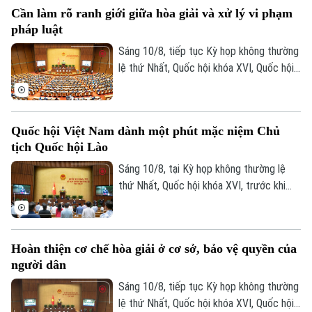
bình Liên hợp quốc tại Phái bộ UNMISS,
Thị trường
Cần làm rõ ranh giới giữa hòa giải và xử lý vi phạm
Hướng nghiệp
Cộng hòa Nam Sudan và Phái bộ UNISFA,
Làng nghề
pháp luật
Y tế
Thể thao
khu vực Abyei.
Đánh giá
Sáng 10/8, tiếp tục Kỳ họp không thường
Di tích
Dinh dưỡng
lệ thứ Nhất, Quốc hội khóa XVI, Quốc hội
Bóng đá
Giải trí
thảo luận tại hội trường về Dự án Luật
Tư vấn sức khỏe
Hòa giải ở cơ sở (sửa đổi).
Quần vợt
Tin tức
Đã phát sóng
Quốc hội Việt Nam dành một phút mặc niệm Chủ
Golf
Sao
tịch Quốc hội Lào
Sáng 10/8, tại Kỳ họp không thường lệ
Điện ảnh
thứ Nhất, Quốc hội khóa XVI, trước khi
tiến hành các nội dung theo chương trình,
Thời trang
Quốc hội đã dành một phút mặc niệm
tưởng nhớ đồng chí Saysomphone
Âm nhạc
Hoàn thiện cơ chế hòa giải ở cơ sở, bảo vệ quyền của
Phomvihane, Ủy viên Bộ Chính trị, Chủ tịch
người dân
Quốc hội nước Cộng hòa Dân chủ Nhân
dân Lào
Sáng 10/8, tiếp tục Kỳ họp không thường
lệ thứ Nhất, Quốc hội khóa XVI, Quốc hội