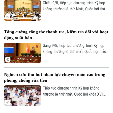
Chiều 9/8, tiếp tục chương trình Kỳ họp
không thường lệ thứ Nhất, Quốc hội thảo
luận ở hội trường về dự án Luật Phổ biến,
Liên hệ đường dây nóng (bấm để gọi)
giáo dục pháp luật (sửa đổi).
Tòa soạn
Tòa soạn
Tăng cường công tác thanh tra, kiểm tra đối với hoạt
0865.116.699 (hotline)
0865.116.699
động xuất bản
Sáng 9/8, tiếp tục chương trình Kỳ họp
không thường lệ thứ nhất, Quốc hội thảo
luận ở hội trường về dự án Luật sửa đổi,
bổ sung một số điều của Luật Xuất bản.
Nghiên cứu thu hút nhân lực chuyên môn cao trong
phòng, chống rửa tiền
Tiếp tục chương trình Kỳ họp không
thường lệ thứ nhất, Quốc hội khóa XVI,
sáng nay (9/8), Quốc hội họp phiên toàn
thể tại hội trường để cho ý kiến đối với
dự án Luật sửa đổi, bổ sung một số điều