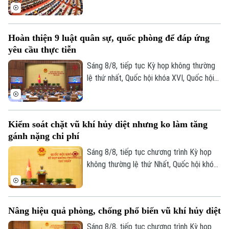
thảo luận tại hội trường về Dự án Luật
Phó Giám đốc: Nguyễn Kim Khiêm, Nguyễn Minh Đức, Nguyễn Thành Lợi
Dầu khí (sửa đổi). Nhiều đại biểu cho rằng
việc sửa luật cần tạo cơ chế đủ hấp dẫn
Hoàn thiện 9 luật quân sự, quốc phòng để đáp ứng
để thu hút đầu tư vào những khu vực có
yêu cầu thực tiễn
điều kiện khai thác khó khăn, đồng thời
tăng phân cấp, phân quyền cho Tập đoàn
Sáng 8/8, tiếp tục Kỳ họp không thường
Công nghiệp Năng lượng Quốc gia Việt
lệ thứ nhất, Quốc hội khóa XVI, Quốc hội
Nam.
họp phiên toàn thể tại hội trường, thảo
luận về Dự án Luật sửa đổi, bổ sung một
số điều của 9 luật về quân sự, quốc
Kiểm soát chặt vũ khí hủy diệt nhưng ko làm tăng
phòng.
gánh nặng chi phí
Sáng 8/8, tiếp tục chương trình Kỳ họp
không thường lệ thứ Nhất, Quốc hội khóa
XVI đã họp phiên toàn thể tại hội trường,
thảo luận về Dự án Luật Phòng, chống
phổ biến vũ khí hủy diệt hàng loạt. Nhiều
Nâng hiệu quả phòng, chống phổ biến vũ khí hủy diệt
đại biểu đề nghị tiếp tục hoàn thiện các
quy định theo hướng nâng cao hiệu quả
Sáng 8/8, tiếp tục chương trình Kỳ họp