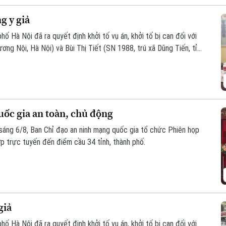
g y giả
ố Hà Nội đã ra quyết định khởi tố vụ án, khởi tố bị can đối với
g Nội, Hà Nội) và Bùi Thị Tiết (SN 1988, trú xã Dũng Tiến, tỉnh
àng giả là thuốc chữa bệnh" theo khoản 1, Điều 194 Bộ luật Hình
ốc gia an toàn, chủ động
áng 6/8, Ban Chỉ đạo an ninh mạng quốc gia tổ chức Phiên họp
ợp trực tuyến đến điểm cầu 34 tỉnh, thành phố.
giả
ố Hà Nội đã ra quyết định khởi tố vụ án, khởi tố bị can đối với