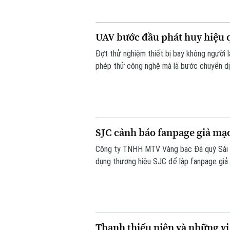
UAV bước đầu phát huy hiệu q
Đợt thử nghiệm thiết bị bay không người 
phép thử công nghệ mà là bước chuyển dị
tầm thấp, quyết tâm xóa bỏ các "điểm mù" 
SJC cảnh báo fanpage giả mạo
Công ty TNHH MTV Vàng bạc Đá quý Sài Gò
dụng thương hiệu SJC để lập fanpage giả 
lừa đảo khách hàng.
Thanh thiếu niên và những vi