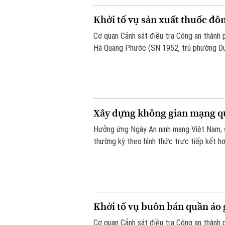
Khởi tố vụ sản xuất thuốc đôn
Cơ quan Cảnh sát điều tra Công an thành ph
Hà Quang Phước (SN 1952, trú phường Dươn
Phú Thọ) về hành vi "Sản xuất, buôn bán h
sự.
Xây dựng không gian mạng qu
Hưởng ứng Ngày An ninh mạng Việt Nam, s
thường kỳ theo hình thức trực tiếp kết h
Khởi tố vụ buôn bán quần áo 
Cơ quan Cảnh sát điều tra Công an thành ph