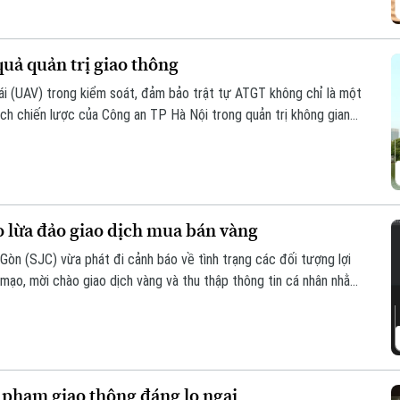
uả quản trị giao thông
lái (UAV) trong kiểm soát, đảm bảo trật tự ATGT không chỉ là một
ch chiến lược của Công an TP Hà Nội trong quản trị không gian
an toàn giao thông và trật tự đô thị.
 lừa đảo giao dịch mua bán vàng
n (SJC) vừa phát đi cảnh báo về tình trạng các đối tượng lợi
mạo, mời chào giao dịch vàng và thu thập thông tin cá nhân nhằm
 phạm giao thông đáng lo ngại