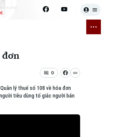
I
E
THỂ THAO
GIẢI TRÍ
ĐÃ PHÁT SÓNG
Bóng đá
Tin tức
a đơn
ỡng
Quần vợt
Sao
sức khỏe
Golf
Điện ảnh
0
Thời trang
t Quản lý thuế số 108 về hóa đơn
người tiêu dùng tố giác người bán
Âm nhạc