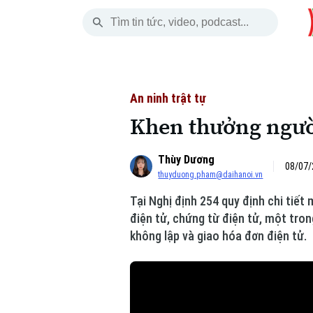
Thứ Sáu
THỜI SỰ
HÀ NỘI
THẾ GIỚI
07 Tháng 08, 2026
Hà Nội
Nhịp sống Hà Nộ
Tin tức
An ninh trật tự
Khen thưởng người
Chính trị
Người Hà Nội
Quân s
Thùy Dương
Xã hội
Khoảnh khắc Hà 
Hồ sơ
08/07/
thuyduong.pham@daihanoi.vn
An ninh trật tự
Ẩm thực
Người V
Tại Nghị định 254 quy định chi tiết
điện tử, chứng từ điện tử, một tron
Công nghệ
không lập và giao hóa đơn điện tử.
Skip Ad