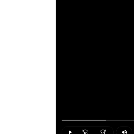
Loaded
:
15.96%