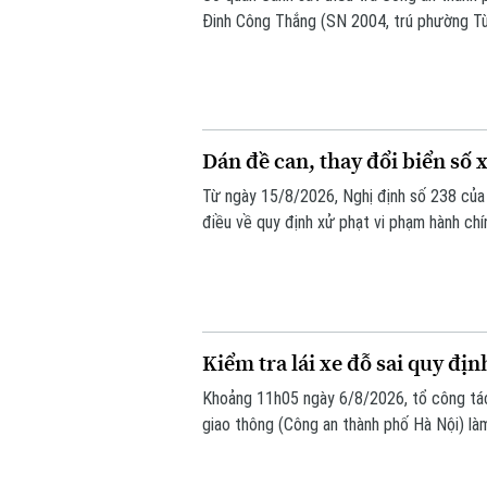
Đinh Công Thắng (SN 2004, trú phường Từ
nghiệp".
Dán đề can, thay đổi biển số x
Từ ngày 15/8/2026, Nghị định số 238 của 
điều về quy định xử phạt vi phạm hành chí
bộ như: trừ điểm, phục hồi điểm giấy phép 
số xe sẽ bị phạt 6 triệu đồng.
Kiểm tra lái xe đỗ sai quy địn
Khoảng 11h05 ngày 6/8/2026, tổ công tá
giao thông (Công an thành phố Hà Nội) là
Toyota Fortuner, biển kiểm soát 17A-080.5
định.