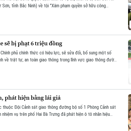
 Sơn, tỉnh Bắc Ninh) về tội "Xâm phạm quyền sở hữu công
e sẽ bị phạt 6 triệu đồng
Chính phủ chính thức có hiệu lực, sẽ sửa đổi, bổ sung một số
nh về trật tự, an toàn giao thông trong lĩnh vực giao thông đường
lái xe. Trong đó, đáng chú ý là hành vi dán đề can, thay đổi biển
h, phát hiện bằng lái giả
c thuộc Đội Cảnh sát giao thông đường bộ số 1 Phòng Cảnh sát
m nhiệm vụ trên phố Hai Bà Trưng đã phát hiện ô tô nhãn hiệu
1 đỗ xe tại vị trí có biển cấm đỗ và tiến hành kiểm tra theo quy