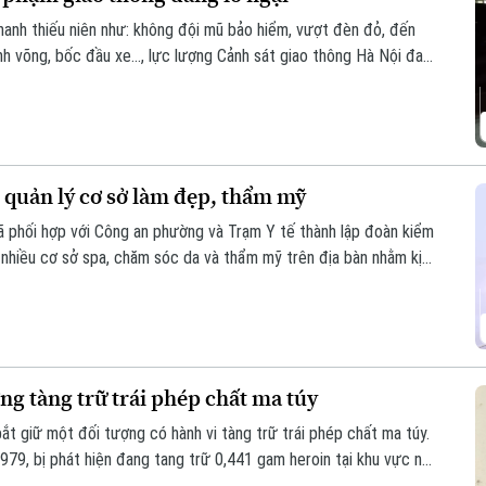
hanh thiếu niên như: không đội mũ bảo hiểm, vượt đèn đỏ, đến
nh võng, bốc đầu xe..., lực lượng Cảnh sát giao thông Hà Nội đang
nghiêm các trường hợp vi phạm.
 quản lý cơ sở làm đẹp, thẩm mỹ
phối hợp với Công an phường và Trạm Y tế thành lập đoàn kiểm
ất nhiều cơ sở spa, chăm sóc da và thẩm mỹ trên địa bàn nhằm kịp
ảo đảm quyền lợi và an toàn cho người dân.
ng tàng trữ trái phép chất ma túy
bắt giữ một đối tượng có hành vi tàng trữ trái phép chất ma túy.
979, bị phát hiện đang tang trữ 0,441 gam heroin tại khu vực ngã