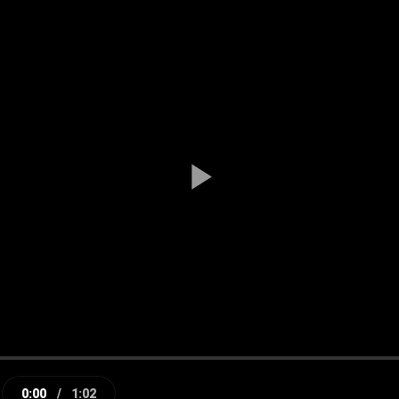
Play
Video
0:00
/
1:02