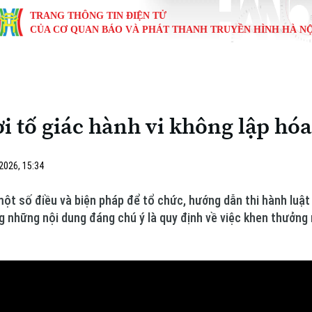
TRANG THÔNG TIN ĐIỆN TỬ
CỦA CƠ QUAN BÁO VÀ PHÁT THANH TRUYỀN HÌNH HÀ NỘ
KINH TẾ
NHÀ ĐẤT
TÀU VÀ XE
GIÁO DỤC
VĂN HÓA
SỨC KHỎ
i
Tin tức
Tin tức
Ô tô
Tin tức
Tin tức
Y tế
 tố giác hành vi không lập hó
ự
Cafe sáng
Đầu tư
Tàu
Tuyển sinh
Làng nghề
Dinh dư
Nội
Tài chính Ngân hàng
Căn hộ
Xe máy
Hướng nghiệp
Di tích
Tư vấn 
2026, 15:34
iệt 4 phương
Doanh nghiệp
Đất đai
Thị trường
 một số điều và biện pháp để tổ chức, hướng dẫn thi hành luậ
g những nội dung đáng chú ý là quy định về việc khen thưởng 
Kinh nghiệm
Đánh giá