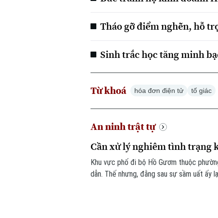
Tháo gỡ điểm nghẽn, hỗ tr
Sinh trắc học tăng minh bạ
Từ khoá
hóa đơn điện tử
tố giác
An ninh trật tự
Cần xử lý nghiêm tình trạng 
Khu vực phố đi bộ Hồ Gươm thuộc phường 
dẫn. Thế nhưng, đằng sau sự sầm uất ấy lạ
công khai với giá siêu rẻ. Đáng nói hơn, 
chiêu trò đối phó tinh vi.