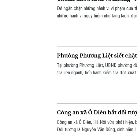
Để ngăn chặn những hành vi vi phạm của t
những hành vi nguy hiểm như lạng lách, đá
tăng cường tuần tra, kiểm soát và xử lý 
Phường Phương Liệt siết chặt
Tại phường Phương Liệt, UBND phường đã 
tra liên ngành, tiến hành kiểm tra đột xu
thời phát hiện, chấn chỉnh các vi phạm, b
Công an xã Ô Diên bắt đối tượ
Công an xã Ô Diên, Hà Nội vừa phát hiện, 
Đối tượng là Nguyễn Văn Dũng, sinh năm 1
ba đường Thượng Hội - Tân Lập.