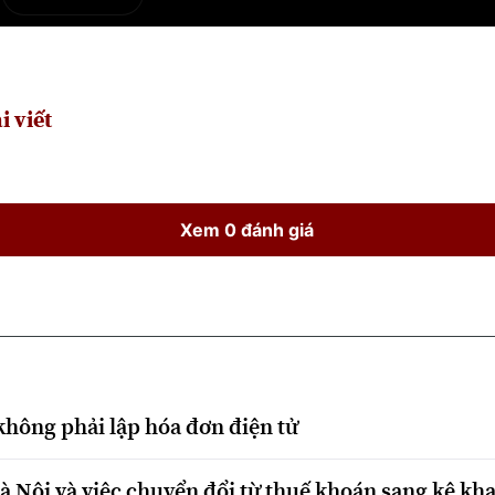
e
Current
Duration
Time
i viết
Xem 0 đánh giá
không phải lập hóa đơn điện tử
 Nội và việc chuyển đổi từ thuế khoán sang kê kha