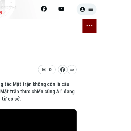
I
E
THỂ THAO
GIẢI TRÍ
ĐÃ PHÁT SÓNG
Bóng đá
Tin tức
ỡng
Quần vợt
Sao
sức khỏe
Golf
Điện ảnh
0
Thời trang
ng tác Mặt trận không còn là câu
 Mặt trận thực chiến cùng AI” đang
Âm nhạc
 từ cơ sở.