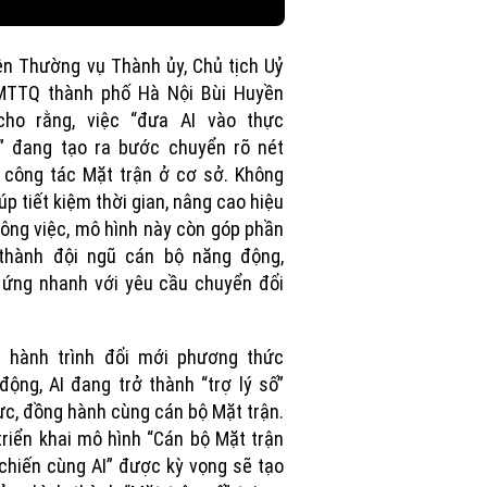
ên Thường vụ Thành ủy, Chủ tịch Uỷ
MTTQ thành phố Hà Nội Bùi Huyền
cho rằng, việc “đưa AI vào thực
” đang tạo ra bước chuyển rõ nét
 công tác Mặt trận ở cơ sở. Không
iúp tiết kiệm thời gian, nâng cao hiệu
ông việc, mô hình này còn góp phần
 thành đội ngũ cán bộ năng động,
 ứng nhanh với yêu cầu chuyển đổi
g hành trình đổi mới phương thức
động, AI đang trở thành “trợ lý số”
ực, đồng hành cùng cán bộ Mặt trận.
triển khai mô hình “Cán bộ Mặt trận
chiến cùng AI” được kỳ vọng sẽ tạo