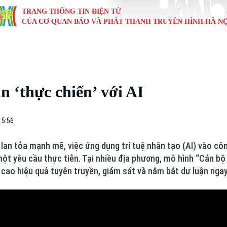
TRANG THÔNG TIN ĐIỆN TỬ
CỦA CƠ QUAN BÁO VÀ PHÁT THANH TRUYỀN HÌNH HÀ NỘ
KINH TẾ
NHÀ ĐẤT
TÀU VÀ XE
GIÁO DỤC
VĂN HÓA
SỨC KHỎ
i
Tin tức
Tin tức
Ô tô
Tin tức
Tin tức
Y tế
n ‘thực chiến’ với AI
ự
Cafe sáng
Đầu tư
Tàu
Tuyển sinh
Làng nghề
Dinh dư
Nội
Tài chính Ngân hàng
Căn hộ
Xe máy
Hướng nghiệp
Di tích
Tư vấn 
15:56
iệt 4 phương
Doanh nghiệp
Đất đai
Thị trường
lan tỏa mạnh mẽ, việc ứng dụng trí tuệ nhân tạo (AI) vào cô
một yêu cầu thực tiễn. Tại nhiều địa phương, mô hình “Cán bộ
Kinh nghiệm
Đánh giá
cao hiệu quả tuyên truyền, giám sát và nắm bắt dư luận ngay