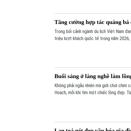
Tăng cường hợp tác quảng bá d
Trong bối cảnh ngành du lịch Việt Nam đa
triệu lượt khách quốc tế trong năm 2026,
được xem là giải pháp quan trọng để nâng
Buổi sáng ở làng nghề làm lồ
Không phải ngẫu nhiên mà giới chơi chim 
Hoạch, mỗi khi tìm một chiếc lồng đẹp. Từ
lồng chim ở Việt Nam. Mỗi sản phẩm không
tác, sự am hiểu tập tính của từng loài ch
Lan toả nét đẹp văn hóa gia đ