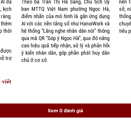
 AI đã
Theo bà Trần Thị Hà Sang, Chủ tịch Uỷ
nền t
, kịch
ban MTTQ Việt Nam phường Ngọc Hà,
sở, n
 ràng.
điểm nhấn của mô hình là gắn ứng dụng
thốn
 thêm
AI với các nền tảng số như HanoiWork và
chuyể
p thời
hệ thống “Lắng nghe nhân dân nói” thông
tiêu 
qua mã QR “Góp ý Ngọc Hà”, qua đó nâng
cao hiệu quả tiếp nhận, xử lý và phản hồi
ẽ được
ý kiến nhân dân, góp phần phát huy dân
hỗ trợ
chủ ở cơ sở.
 viết
Xem 0 đánh giá