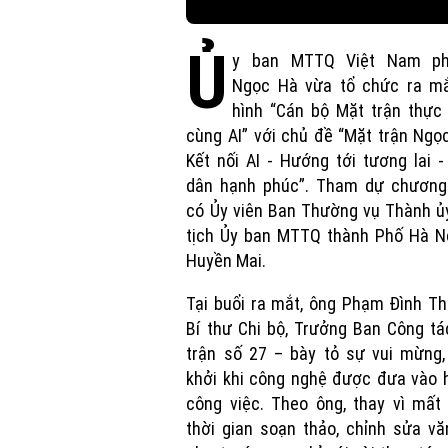
Ủ
y ban MTTQ Việt Nam p
Ngọc Hà vừa tổ chức ra m
hình “Cán bộ Mặt trận thực
cùng AI” với chủ đề “Mặt trận Ngọ
Kết nối AI - Hướng tới tương lai 
dân hạnh phúc”. Tham dự chương 
có Ủy viên Ban Thường vụ Thành ủ
tịch Ủy ban MTTQ thành Phố Hà Nộ
Huyền Mai.
Tại buổi ra mắt, ông Phạm Đình T
Bí thư Chi bộ, Trưởng Ban Công t
trận số 27 – bày tỏ sự vui mừng,
khởi khi công nghệ được đưa vào 
công việc. Theo ông, thay vì mất
thời gian soạn thảo, chỉnh sửa v