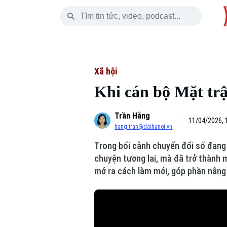
Thứ Sáu
THỜI SỰ
HÀ NỘI
THẾ GIỚI
07 Tháng 08, 2026
Hà Nội
Nhịp sống Hà Nộ
Tin tức
Xã hội
Khi cán bộ Mặt trậ
Chính trị
Người Hà Nội
Quân s
Trần Hằng
Xã hội
Khoảnh khắc Hà 
Hồ sơ
11/04/2026, 
hang.tran@daihanoi.vn
An ninh trật tự
Ẩm thực
Người V
Trong bối cảnh chuyển đổi số đang 
chuyện tương lai, mà đã trở thành 
Công nghệ
mở ra cách làm mới, góp phần nâng 