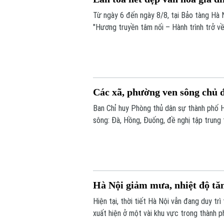
Từ ngày 6 đến ngày 8/8, tại Bảo tàng Hà N
"Hương truyền tâm nối – Hành trình trở về
nhóm sinh viên ngành Quản trị truyền thô
Các xã, phường ven sông chủ đ
Ban Chỉ huy Phòng thủ dân sự thành phố 
sông: Đà, Hồng, Đuống, đề nghị tập trung 
chứa thủy điện Hòa Bình.
Hà Nội giảm mưa, nhiệt độ tă
Hiện tại, thời tiết Hà Nội vẫn đang duy tr
xuất hiện ở một vài khu vực trong thành 