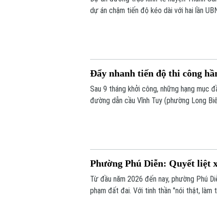
dự án chậm tiến độ kéo dài với hai lần UB
phải đưa vào khai thác trong năm 2026, c
bảo đúng tiến độ như chỉ đạo hay sẽ tiếp 
Đẩy nhanh tiến độ thi công h
Sau 9 tháng khởi công, những hạng mục đầ
đường dẫn cầu Vĩnh Tuy (phường Long Biên
chiếu” triển khai kết cấu hầm, đường dẫn
Phường Phú Diễn: Quyết liệt x
Từ đầu năm 2026 đến nay, phường Phú Diễn
phạm đất đai. Với tinh thần "nói thật, là
giải tỏa các trường hợp vi phạm đất đai, 