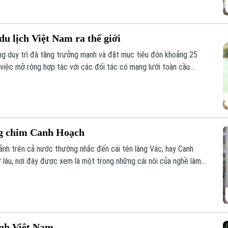
u lịch Việt Nam ra thế giới
ng duy trì đà tăng trưởng mạnh và đặt mục tiêu đón khoảng 25
 việc mở rộng hợp tác với các đối tác có mạng lưới toàn cầu
 cao hiệu quả xúc tiến, quảng bá điểm đến.
ng chim Canh Hoạch
cảnh trên cả nước thường nhắc đến cái tên làng Vác, hay Canh
 lâu, nơi đây được xem là một trong những cái nôi của nghề làm
 chỉ đáp ứng nhu cầu nuôi chim mà còn thể hiện trình độ chế
im và óc thẩm mỹ của người thợ.
ình Việt Nam