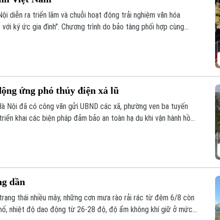
ội diễn ra triển lãm và chuỗi hoạt động trải nghiệm văn hóa
 với ký ức gia đình". Chương trình do bảo tàng phối hợp cùng
ng đa phương tiện, Trường Đại học FPT Hà Nội thực hiện.
ộng ứng phó thủy điện xả lũ
Hà Nội đã có công văn gửi UBND các xã, phường ven ba tuyến
triển khai các biện pháp đảm bảo an toàn hạ du khi vận hành hồ
ng dần
ì trạng thái nhiều mây, những cơn mưa rào rải rác từ đêm 6/8 còn
phố, nhiệt độ dao động từ 26-28 độ, độ ẩm không khí giữ ở mức