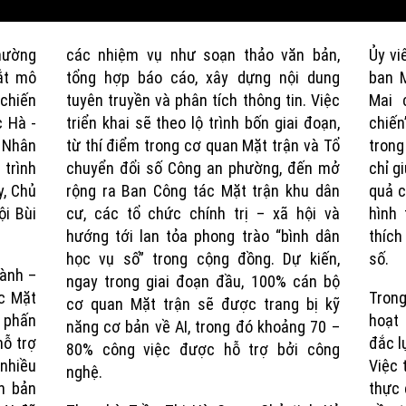
hường
các nhiệm vụ như soạn thảo văn bản,
Ủy vi
ắt mô
tổng hợp báo cáo, xây dựng nội dung
ban 
 chiến
tuyên truyền và phân tích thông tin. Việc
Mai 
c Hà -
triển khai sẽ theo lộ trình bốn giai đoạn,
chiến
- Nhân
từ thí điểm trong cơ quan Mặt trận và Tổ
trong
trình
chuyển đổi số Công an phường, đến mở
chỉ g
y, Chủ
rộng ra Ban Công tác Mặt trận khu dân
quả c
i Bùi
cư, các tổ chức chính trị – xã hội và
hình
hướng tới lan tỏa phong trào “bình dân
thích
học vụ số” trong cộng đồng. Dự kiến,
số.
hành –
ngay trong giai đoạn đầu, 100% cán bộ
ác Mặt
Tron
cơ quan Mặt trận sẽ được trang bị kỹ
 phấn
hoạt 
năng cơ bản về AI, trong đó khoảng 70 –
hỗ trợ
đắc l
80% công việc được hỗ trợ bởi công
 nhiều
Việc 
nghệ.
ăn bản
thực 