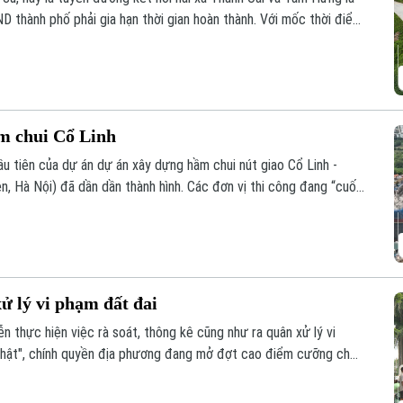
ND thành phố phải gia hạn thời gian hoàn thành. Với mốc thời điểm
ông trình có tổng mức đầu tư gần 524 tỷ đồng này liệu có đảm
tục tồn tại cảnh rào tôn, “đắp chiếu”?
ầm chui Cổ Linh
u tiên của dự án dự án xây dựng hầm chui nút giao Cổ Linh -
, Hà Nội) đã dần dần thành hình. Các đơn vị thi công đang “cuốn
 cùng hệ thống hạ tầng kỹ thuật theo đúng kế hoạch.
ử lý vi phạm đất đai
 thực hiện việc rà soát, thông kê cũng như ra quân xử lý vi
m thật", chính quyền địa phương đang mở đợt cao điểm cưỡng chế,
lấn chiếm đất nông nghiệp, đất công tồn tại nhiều năm qua.