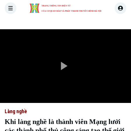
TRANG THÔNG TIN ĐIỆN TỬ
CỦA CƠ QUAN BÁO VÀ PHÁT THANH TRUYỀN HÌNH HÀ NỘI
THỜI SỰ
HÀ NỘI
THẾ GIỚI
KINH TẾ
NHÀ ĐẤT
Play
Video
Làng nghề
Khi làng nghề là thành viên Mạng lưới
các thành phố thủ công sáng tạo thế giới