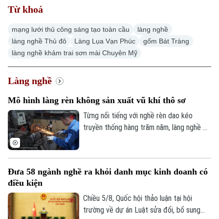
Từ khoá
Chính trị
Nhịp sống Hà Nội
Thế giới
mạng lưới thủ công sáng tạo toàn cầu
làng nghề
Xã hội
làng nghề Thủ đô
Làng Lụa Vạn Phúc
gốm Bát Tràng
Người Hà Nội
Tin tức
Kinh tế
làng nghề khảm trai sơn mài Chuyên Mỹ
An ninh trật tự
Khoảnh khắc Hà Nội
Quân sự
Tin tức
Nhà đất
Làng nghề
Công nghệ
Ẩm thực
Hồ sơ
Cafe sáng
Mô hình làng rèn không sản xuất vũ khí thô sơ
Tin tức
Tàu và Xe
Người Việt 4 phương
Từng nổi tiếng với nghề rèn dao kéo
Tài chính Ngân hàng
Đầu tư
truyền thống hàng trăm năm, làng nghề Đa
Ô tô
Giáo dục
Sỹ, phường Kiến Hưng không chỉ giữ gìn
Doanh nghiệp
Căn hộ
tinh hoa thủ công mà còn đang từng
Tàu
Tin tức
Văn hóa
bước thay đổi nhận thức, nói không với
Đất đai
Đưa 58 ngành nghề ra khỏi danh mục kinh doanh có
việc sản xuất các loại vũ khí thô sơ, dao
Xe máy
Tuyển sinh
điều kiện
có tính sát thương cao.
Tin tức
Sức khỏe
Kinh nghiệm
Chiều 5/8, Quốc hội thảo luận tại hội
Thị trường
Hướng nghiệp
Làng nghề
trường về dự án Luật sửa đổi, bổ sung
Y tế
Thể thao