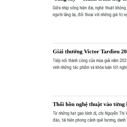
Giữa nhịp sống hiện đại, nghệ thuật khôn
người lắng lại, đối thoại với những giá tr
Concept thực hiện mang đến một hành trì
được tiếp nối bằng góc nhìn sáng tạo của 
Giải thưởng Victor Tardieu 2
Tiếp nối thành công của mùa giải năm 202
vinh những tác phẩm và khóa luận tốt ngh
Thổi hồn nghệ thuật vào từng 
Từ những hạt gạo bình dị, chị Nguyễn Thị
đáo, tái hiện phong cảnh quê hương, danh 