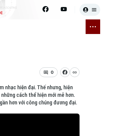
I
E
THỂ THAO
GIẢI TRÍ
ĐÃ PHÁT SÓNG
Bóng đá
Tin tức
ỡng
Quần vợt
Sao
sức khỏe
Golf
Điện ảnh
0
Thời trang
m nhạc hiện đại. Thế nhưng, hiện
ng những cách thể hiện mới mẻ hơn.
Âm nhạc
 gần hơn với công chúng đương đại.