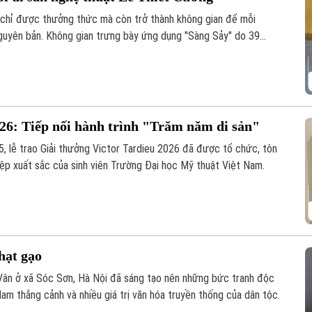
g chỉ được thưởng thức mà còn trở thành không gian để mỗi
ị nguyên bản. Không gian trưng bày ứng dụng "Sàng Sảy" do 39
nh như thế, nơi những tác phẩm của cố họa sĩ Lê Thiết Cương
thế hệ trẻ.
026: Tiếp nối hành trình "Trăm năm di sản"
5, lễ trao Giải thưởng Victor Tardieu 2026 đã được tổ chức, tôn
iệp xuất sắc của sinh viên Trường Đại học Mỹ thuật Việt Nam.
hạt gạo
 Vân ở xã Sóc Sơn, Hà Nội đã sáng tạo nên những bức tranh độc
lam thắng cảnh và nhiều giá trị văn hóa truyền thống của dân tộc.