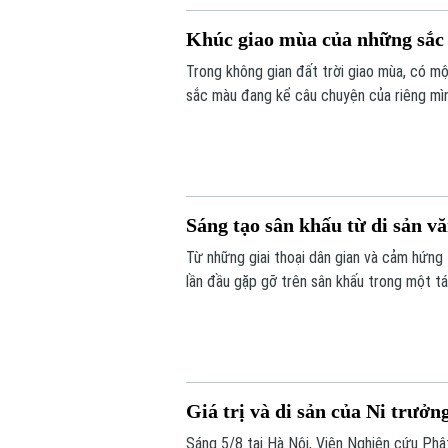
Khúc giao mùa của những sắ
Trong không gian đất trời giao mùa, có mộ
sắc màu đang kể câu chuyện của riêng mình
vui tươi. Triển lãm "Những lớp thân quen" 
Sáng tạo sân khấu từ di sản v
Từ những giai thoại dân gian và cảm hứng
lần đầu gặp gỡ trên sân khấu trong một t
– Hồ Xuân Hương ngoại truyện hứa hẹn ma
học, sân khấu và âm nhạc cùng hòa quyện.
Giá trị và di sản của Ni trưở
Sáng 5/8 tại Hà Nội, Viện Nghiên cứu Phậ