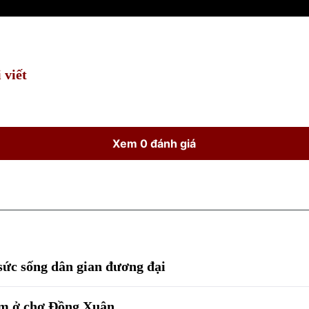
 viết
Xem 0 đánh giá
 sức sống dân gian đương đại
ẩm ở chợ Đồng Xuân