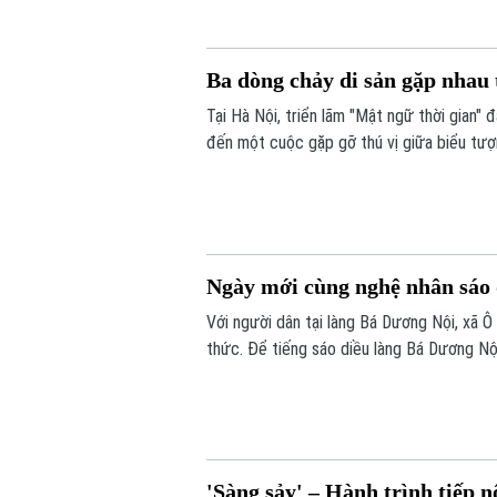
Ba dòng chảy di sản gặp nhau 
Tại Hà Nội, triển lãm "Mật ngữ thời gian
đến một cuộc gặp gỡ thú vị giữa biểu tượ
thuật Việt Nam là sơn mài và giấy dó.
Ngày mới cùng nghệ nhân sáo 
Với người dân tại làng Bá Dương Nội, xã Ô
thức. Để tiếng sáo diều làng Bá Dương Nộ
của Nghệ nhân nhân dân Nguyễn Hữu Kiêm 
Việt Nam tới bạn bè quốc tế.
'Sàng sảy' – Hành trình tiếp 