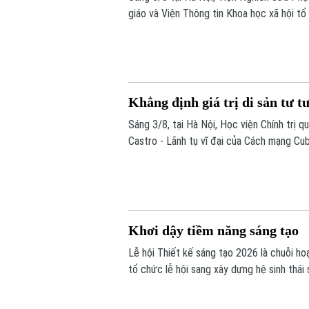
giáo và Viện Thông tin Khoa học xã hội tổ
Cuộc đời, đóng góp và vai trò trong Phật
Khẳng định giá trị di sản tư t
Sáng 3/8, tại Hà Nội, Học viện Chính trị 
Castro - Lãnh tụ vĩ đại của Cách mạng Cub
Nam”.
Khơi dậy tiềm năng sáng tạo
Lễ hội Thiết kế sáng tạo 2026 là chuỗi h
tổ chức lễ hội sang xây dựng hệ sinh thái
đến các trải nghiệm đa giác quan và kết n