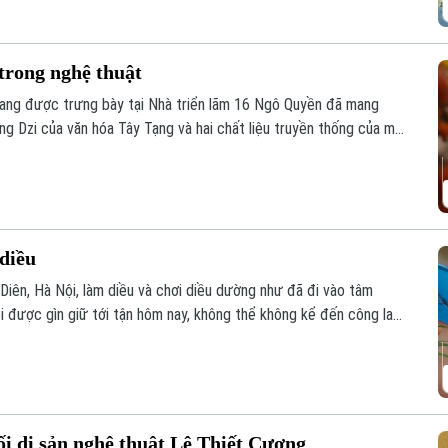
trong nghệ thuật
" đang được trưng bày tại Nhà triển lãm 16 Ngô Quyền đã mang
ng Dzi của văn hóa Tây Tạng và hai chất liệu truyền thống của mỹ
diều
 Diên, Hà Nội, làm diều và chơi diều dường như đã đi vào tâm
i được gìn giữ tới tận hôm nay, không thể không kể đến công lao
- người đã nâng niu cánh diều và đưa nghệ thuật chơi diều của
nối di sản nghệ thuật Lê Thiết Cương