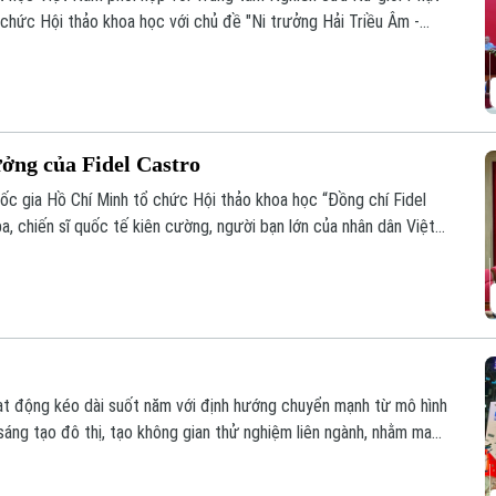
 chức Hội thảo khoa học với chủ đề "Ni trưởng Hải Triều Âm -
 giáo Việt Nam đương đại".
ưởng của Fidel Castro
quốc gia Hồ Chí Minh tổ chức Hội thảo khoa học “Đồng chí Fidel
a, chiến sĩ quốc tế kiên cường, người bạn lớn của nhân dân Việt
oạt động kéo dài suốt năm với định hướng chuyển mạnh từ mô hình
 sáng tạo đô thị, tạo không gian thử nghiệm liên ngành, nhằm mang
ối quốc tế sâu rộng.