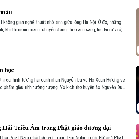
c màu
t không gian nghệ thuật nhỏ xinh giữa lòng Hà Nội. Ở đó, những
, khi thì mong manh, chuyển động theo ánh sáng, lúc lại rực rỡ,
vì thế trở thành một khúc giao mùa của hội họa.
ăn học
 thi ca, hình tượng hai danh nhân Nguyễn Du và Hồ Xuân Hương sẽ
ác phẩm giàu tính tưởng tượng. Vở kịch thơ huyền ảo Nguyễn Du
ng đến cho khán giả một trải nghiệm nghệ thuật mới mẻ, nơi văn
ng Hải Triều Âm trong Phật giáo đương đại
t học Việt Nam phối hợp với Trung tâm Nghiên cứu Nữ giới Phật