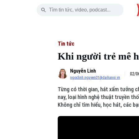
Thứ Năm
THỜI SỰ
HÀ NỘI
THẾ GIỚI
06 Tháng 08, 2026
Hà Nội
Nhịp sống Hà Nộ
Tin tức
Tin tức
Khi người trẻ mê 
Chính trị
Người Hà Nội
Quân s
Nguyễn Linh
Xã hội
Khoảnh khắc Hà 
Hồ sơ
02/0
ngoclinh.nguyen01@daihanoi.vn
An ninh trật tự
Ẩm thực
Người V
Từng có thời gian, hát xẩm tưởng c
nay, loại hình nghệ thuật truyền t
Công nghệ
Không chỉ tìm hiểu, học hát, các b