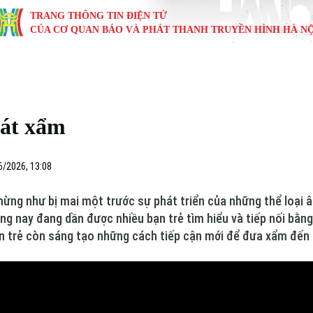
TRANG THÔNG TIN ĐIỆN TỬ
CỦA CƠ QUAN BÁO VÀ PHÁT THANH TRUYỀN HÌNH HÀ NỘ
KINH TẾ
NHÀ ĐẤT
TÀU VÀ XE
GIÁO DỤC
VĂN HÓA
SỨC KHỎ
i
Tin tức
Tin tức
Ô tô
Tin tức
Tin tức
Y tế
hát xẩm
ự
Cafe sáng
Đầu tư
Tàu
Tuyển sinh
Làng nghề
Dinh dư
Nội
Tài chính Ngân hàng
Căn hộ
Xe máy
Hướng nghiệp
Di tích
Tư vấn 
6/2026, 13:08
iệt 4 phương
Doanh nghiệp
Đất đai
Thị trường
hừng như bị mai một trước sự phát triển của những thể loại â
hống nay đang dần được nhiều bạn trẻ tìm hiểu và tiếp nối bằ
Kinh nghiệm
Đánh giá
ạn trẻ còn sáng tạo những cách tiếp cận mới để đưa xẩm đến