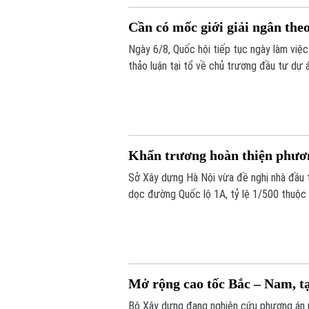
Cần có mốc giới giải ngân th
Ngày 6/8, Quốc hội tiếp tục ngày làm việc
thảo luận tại tổ về chủ trương đầu tư dự 
Vùng Thủ đô sơ bộ khoảng 288.268 tỷ đồng
năm, để đảm bảo nguồn vốn cho dự án.
Khẩn trương hoàn thiện phươn
Sở Xây dựng Hà Nội vừa đề nghị nhà đầu t
dọc đường Quốc lộ 1A, tỷ lệ 1/500 thuộc 
tái thiết đô thị theo phương thức đối tá
Mở rộng cao tốc Bắc – Nam, t
Bộ Xây dựng đang nghiên cứu phương án 