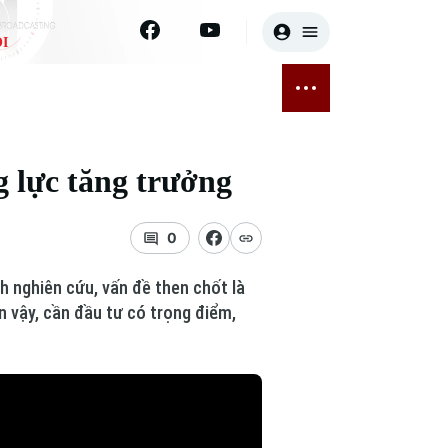
I
E
THỂ THAO
GIẢI TRÍ
ĐÃ PHÁT SÓNG
Bóng đá
Tin tức
 lực tăng trưởng
ỡng
Quần vợt
Sao
sức khỏe
Golf
Điện ảnh
0
Thời trang
h nghiên cứu, vấn đề then chốt là
n vậy, cần đầu tư có trọng điểm,
Âm nhạc