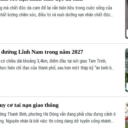
ứng mà chất độc da cam để lại vẫn hiện hữu trong cuộc sống của
 chất lượng chăm sóc, điều trị và nuôi dưỡng nạn nhân chất độc
n sinh xã hội, mà còn là sự tri ân, trách nhiệm đối với những
iến tranh.
g đường Lĩnh Nam trong năm 2027
ó chiều dài khoảng 3,4km, điểm đầu tại nút giao Tam Trinh,
hực hiện chỉ đạo của thành phố, sau hơn một thập kỷ “án binh bất
hanh tiến độ, phấn đấu hoàn thành, đưa tuyến đường vào khai
y cơ tai nạn giao thông
ờng Thanh Bình, phường Hà Đông vẫn đang phải chịu đựng cảnh ô
ng. Nguyên nhân là bởi việc thi công dang dở tuyến cống nhánh
ệ thống xử lý nước thải Yên Xá. Nhiều hạng mục chưa đảm bảo an