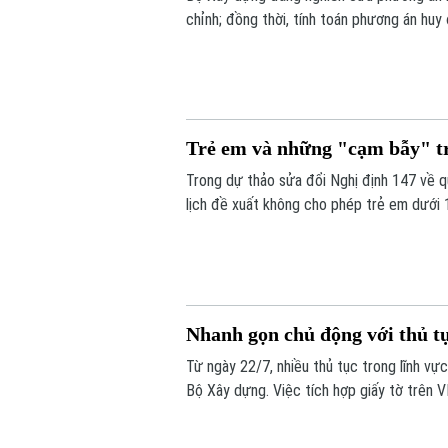
chỉnh; đồng thời, tính toán phương án hu
tư.
Trẻ em và những "cạm bẫy" t
Trong dự thảo sửa đổi Nghị định 147 về q
lịch đề xuất không cho phép trẻ em dưới 1
có phải là giải pháp hiệu quả để bảo vệ 
của các em trong môi trường số?
Nhanh gọn chủ động với thủ t
Từ ngày 22/7, nhiều thủ tục trong lĩnh 
Bộ Xây dựng. Việc tích hợp giấy tờ trên V
hồ sơ giấy mà còn rút ngắn thời gian làm t