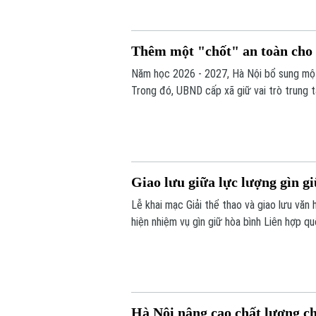
Thêm một "chốt" an toàn cho 
Năm học 2026 - 2027, Hà Nội bổ sung một
Trong đó, UBND cấp xã giữ vai trò trung 
cung cấp suất ăn, nhằm tăng cường công k
đường.
Giao lưu giữa lực lượng gìn 
Lễ khai mạc Giải thể thao và giao lưu vă
hiện nhiệm vụ gìn giữ hòa bình Liên hợp q
Nam ở Phái bộ An ninh lâm thời Liên hợp 
Hà Nội nâng cao chất lượng c