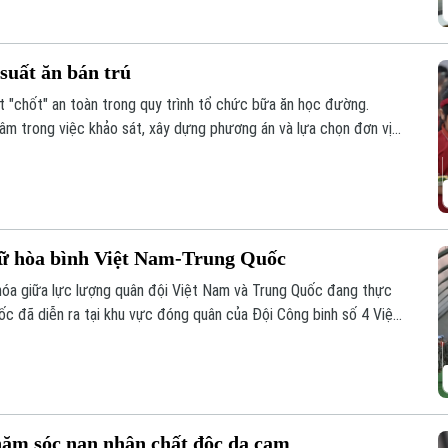
suất ăn bán trú
 "chốt" an toàn trong quy trình tổ chức bữa ăn học đường.
tâm trong việc khảo sát, xây dựng phương án và lựa chọn đơn vị
hai, minh bạch và kiểm soát chặt chẽ chất lượng bữa ăn học
giữ hòa bình Việt Nam-Trung Quốc
n hóa giữa lực lượng quân đội Việt Nam và Trung Quốc đang thực
uốc đã diễn ra tại khu vực đóng quân của Đội Công binh số 4 Việt
quốc UNISFA khu vực Abyei.
hăm sóc nạn nhân chất độc da cam