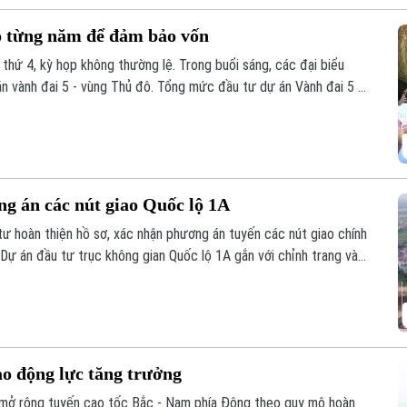
eo từng năm để đảm bảo vốn
 thứ 4, kỳ họp không thường lệ. Trong buổi sáng, các đại biểu
án vành đai 5 - vùng Thủ đô. Tổng mức đầu tư dự án Vành đai 5 -
. Các đại biểu cho rằng cần có mốc giới giải ngân theo từng
g án các nút giao Quốc lộ 1A
ư hoàn thiện hồ sơ, xác nhận phương án tuyến các nút giao chính
Dự án đầu tư trục không gian Quốc lộ 1A gắn với chỉnh trang và
c công tư (PPP), loại hợp đồng Xây dựng -Chuyển giao (BT).
ạo động lực tăng trưởng
mở rộng tuyến cao tốc Bắc - Nam phía Đông theo quy mô hoàn