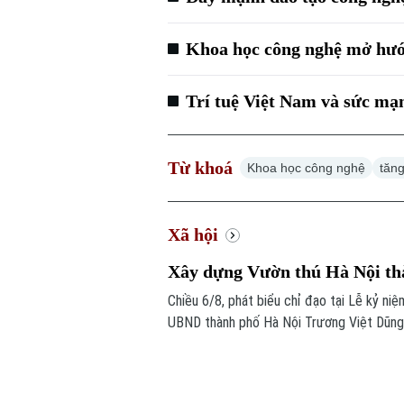
Khoa học công nghệ mở hướ
Trí tuệ Việt Nam và sức mạ
Từ khoá
Khoa học công nghệ
tăng
Xã hội
Xây dựng Vườn thú Hà Nội thà
Chiều 6/8, phát biểu chỉ đạo tại Lễ kỷ ni
UBND thành phố Hà Nội Trương Việt Dũng n
dựng, mà còn mở ra chặng đường mới với đ
dục và văn hóa giàu bản sắc của Thủ đô.