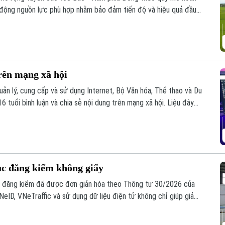
y động nguồn lực phù hợp nhằm bảo đảm tiến độ và hiệu quả đầu
rên mạng xã hội
uản lý, cung cấp và sử dụng Internet, Bộ Văn hóa, Thể thao và Du
6 tuổi bình luận và chia sẻ nội dung trên mạng xã hội. Liệu đây
trẻ em trên không gian mạng? Hay sẽ làm hạn chế quyền tham gia
ục đăng kiểm không giấy
vực đăng kiểm đã được đơn giản hóa theo Thông tư 30/2026 của
NeID, VNeTraffic và sử dụng dữ liệu điện tử không chỉ giúp giảm
hủ tục, mang lại nhiều thuận lợi cho người dân và doanh nghiệp.