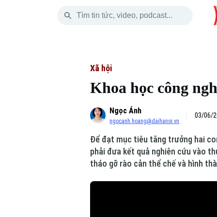
Thứ Năm
THỜI SỰ
HÀ NỘI
THẾ GIỚI
06 Tháng 08, 2026
Hà Nội
Nhịp sống Hà Nộ
Tin tức
Xã hội
Khoa học công ngh
Chính trị
Người Hà Nội
Quân s
Ngọc Ánh
Xã hội
Khoảnh khắc Hà 
Hồ sơ
03/06/2
ngocanh.hoang@daihanoi.vn
An ninh trật tự
Ẩm thực
Người V
Để đạt mục tiêu tăng trưởng hai co
phải đưa kết quả nghiên cứu vào thự
Công nghệ
tháo gỡ rào cản thể chế và hình th