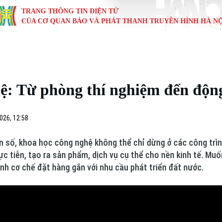
TRANG THÔNG TIN ĐIỆN TỬ
CỦA CƠ QUAN BÁO VÀ PHÁT THANH TRUYỀN HÌNH HÀ NỘ
KINH TẾ
NHÀ ĐẤT
TÀU VÀ XE
GIÁO DỤC
VĂN HÓA
SỨC KHỎ
i
Tin tức
Tin tức
Ô tô
Tin tức
Tin tức
Y tế
ệ: Từ phòng thí nghiệm đến động
ự
Cafe sáng
Đầu tư
Tàu
Tuyển sinh
Làng nghề
Dinh dư
Nội
Tài chính Ngân hàng
Căn hộ
Xe máy
Hướng nghiệp
Di tích
Tư vấn 
026, 12:58
iệt 4 phương
Doanh nghiệp
Đất đai
Thị trường
n số, khoa học công nghệ không thể chỉ dừng ở các công trìn
c tiễn, tạo ra sản phẩm, dịch vụ cụ thể cho nền kinh tế. Muố
Kinh nghiệm
Đánh giá
ành cơ chế đặt hàng gắn với nhu cầu phát triển đất nước.