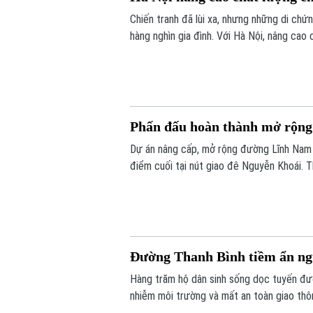
Chiến tranh đã lùi xa, nhưng những di ch
hàng nghìn gia đình. Với Hà Nội, nâng cao
da cam không chỉ là thực hiện chính sách a
người vẫn đang mang trên mình nỗi đau ch
Phấn đấu hoàn thành mở rộn
Dự án nâng cấp, mở rộng đường Lĩnh Nam c
điểm cuối tại nút giao đê Nguyễn Khoái. T
động”, chủ đầu tư và nhà thầu đang đẩy n
thác trong năm 2027.
Đường Thanh Bình tiềm ẩn ngu
Hàng trăm hộ dân sinh sống dọc tuyến đư
nhiễm môi trường và mất an toàn giao thô
thuộc gói thầu số 4 của dự án xây dựng h