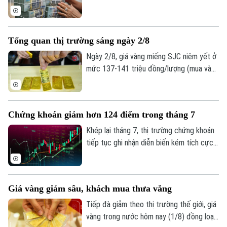
đồng so với ngày 2/8.
loạt công bố báo cáo tài chính quý II và 6
tháng đầu năm với kết quả kinh doanh tiếp
tục khởi sắc. Tuy nhiên, tốc độ tăng
Tổng quan thị trường sáng ngày 2/8
trưởng, chất lượng tài sản và mức trích
lập dự phòng rủi ro có sự phân hóa đáng
Ngày 2/8, giá vàng miếng SJC niêm yết ở
kể.
mức 137-141 triệu đồng/lượng (mua vào
- bán ra), giảm 900.000 đồng một lượng ở
cả hai chiều so với ngày 1/8.
Chứng khoán giảm hơn 124 điểm trong tháng 7
Khép lại tháng 7, thị trường chứng khoán
tiếp tục ghi nhận diễn biến kém tích cực
dù chỉ số VN-Index đã phục hồi trong
tuần giao dịch cuối cùng. Tính chung cả
tháng, VN-Index giảm hơn 124 điểm,
Giá vàng giảm sâu, khách mua thưa vắng
tương đương 6,68%, đánh dấu tháng giảm
điểm thứ hai liên tiếp.
Tiếp đà giảm theo thị trường thế giới, giá
vàng trong nước hôm nay (1/8) đồng loạt