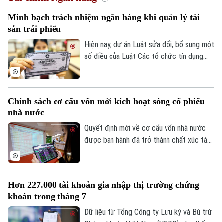
Minh bạch trách nhiệm ngân hàng khi quản lý tài
sản trái phiếu
Hiện nay, dự án Luật sửa đổi, bổ sung một
số điều của Luật Các tổ chức tín dụng
đang được thảo luận tại Kỳ họp không
thường lệ thứ nhất, Quốc hội khoá XVI.
Một trong những điểm đáng chú ý là đề
Chính sách cơ cấu vốn mới kích hoạt sóng cổ phiếu
xuất cho phép ngân hàng thương mại làm
nhà nước
đại lý quản lý tài sản bảo đảm của trái
phiếu doanh nghiệp.
Quyết định mới về cơ cấu vốn nhà nước
được ban hành đã trở thành chất xúc tác
giúp nhóm cổ phiếu doanh nghiệp nhà
nước bứt phá trong phiên hôm nay, 07/08.
Hàng loạt mã tăng kịch trần, góp phần
Hơn 227.000 tài khoản gia nhập thị trường chứng
đưa VN-Index đảo chiều đi lên.
khoán trong tháng 7
Dữ liệu từ Tổng Công ty Lưu ký và Bù trừ