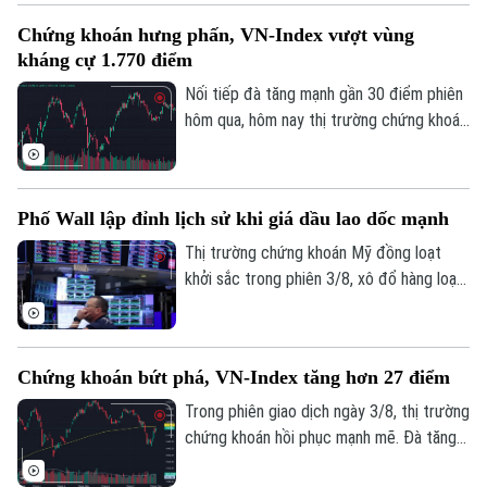
nghiệp nhỏ và vừa thuộc các lĩnh vực ưu
Chứng khoán hưng phấn, VN-Index vượt vùng
tiên. Đây là thông tin được Phó Thống
kháng cự 1.770 điểm
đốc Ngân hàng Nhà nước Phạm Thanh Hà
cho biết tại Họp báo Chính phủ thường kỳ
Nối tiếp đà tăng mạnh gần 30 điểm phiên
tháng 7/2026 diễn ra chiều 3/8, tại Hà
hôm qua, hôm nay thị trường chứng khoán
Nội.
diễn biến tích cực. Đáng chú ý, trong
phiên chiều, VN-Index bật mạnh, chính
thức vượt vùng kháng cự quan trọng
Phố Wall lập đỉnh lịch sử khi giá dầu lao dốc mạnh
1.770 điểm.
Thị trường chứng khoán Mỹ đồng loạt
khởi sắc trong phiên 3/8, xô đổ hàng loạt
kỷ lục. Lực đẩy chính của thị trường đến
từ việc giá dầu thô bất ngờ lao dốc mạnh,
ngay sau khi Tổng thống Mỹ Donald Trump
Chứng khoán bứt phá, VN-Index tăng hơn 27 điểm
khẳng định Mỹ và Iran vẫn đang tiến hành
đàm phán bất chấp những lời bác bỏ từ
Trong phiên giao dịch ngày 3/8, thị trường
phía Iran.
chứng khoán hồi phục mạnh mẽ. Đà tăng
tích cực khiến sắc xanh bao phủ hầu hết