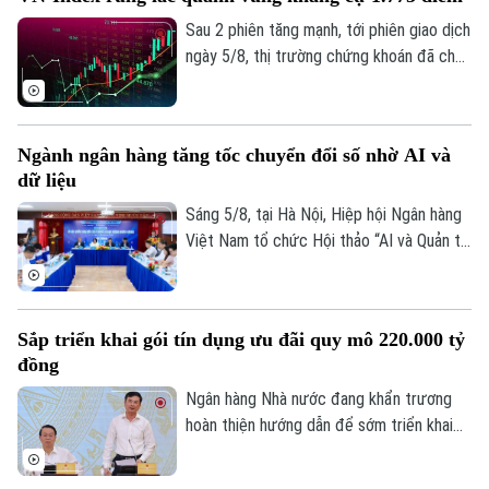
hơn cả giá vàng miếng SJC 1,4 triệu
Golf
đồng/lượng.
Sau 2 phiên tăng mạnh, tới phiên giao dịch
Sao
ngày 5/8, thị trường chứng khoán đã cho
thấy những diễn biến trái chiều. Trong khi
Điện ảnh
VN-Index đã chững lại nhịp tăng thì HNX-
index vẫn khá tích cực. Kết thúc phiên
Thời trang
Ngành ngân hàng tăng tốc chuyển đổi số nhờ AI và
giao dịch, VN-index giảm 0,77 điểm
dữ liệu
(0,04%) xuống còn 1776,46 điểm. HNX-
Âm nhạc
index tăng 7,18 điểm (2,51%) lên 293,59
Sáng 5/8, tại Hà Nội, Hiệp hội Ngân hàng
điểm.
Việt Nam tổ chức Hội thảo “AI và Quản trị
dữ liệu trong hoạt động ngân hàng” với sự
tham gia của đại diện Ngân hàng Nhà
nước, các bộ, ngành, ngân hàng thương
Sắp triển khai gói tín dụng ưu đãi quy mô 220.000 tỷ
mại, doanh nghiệp công nghệ và chuyên
đồng
gia trong lĩnh vực AI.
Ngân hàng Nhà nước đang khẩn trương
hoàn thiện hướng dẫn để sớm triển khai
chương trình tín dụng ưu đãi quy mô
khoảng 220.000 tỷ đồng dành cho doanh