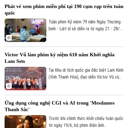
đặc biệt của Tuần phim năm nay là lần đầu
Phát vé xem phim miễn phí tại 190 cụm rạp trên toàn
tiên, toàn bộ hệ thống rạp chiếu phim
quốc
thương mại trên cả nước cùng chung tay
tham gia một chương trình chiếu phim
Tuần phim Kỷ niệm 79 năm Ngày Thương
miễn phí phục vụ nhiệm vụ chính trị và
binh - Liệt sĩ sẽ diễn ra từ ngày 21 - 28/7
công tác tri ân người có công với cách
tại các cụm rạp trên cả nước. Vé xem
mạng.
phim được phát miễn phí trực tiếp tại
quầy vé của từng rạp trước mỗi suất
Victor Vũ làm phim kỷ niệm 610 năm Khởi nghĩa
chiếu từ 3 - 5 ngày.
Lam Sơn
Tại Khu di tích quốc gia đặc biệt Lam Kinh
(tỉnh Thanh Hóa), đạo diễn Victor Vũ cùng
ekip đã công bố dự án phim điện ảnh lịch
sử “Chiến bào”. Lấy cảm hứng từ cuộc
Khởi nghĩa Lam Sơn, tác phẩm không chỉ
Ứng dụng công nghệ CGI và AI trong 'Mesdames
là bước ngoặt tâm huyết của vị đạo diễn,
Thanh Sắc'
mà còn mang kỳ vọng khơi dậy lòng tự
hào dân tộc nhân dịp kỷ niệm 610 năm
Trước khi chính thức khởi chiếu toàn quốc
cuộc khởi nghĩa.
từ ngày 19/6, bộ phim điện ảnh