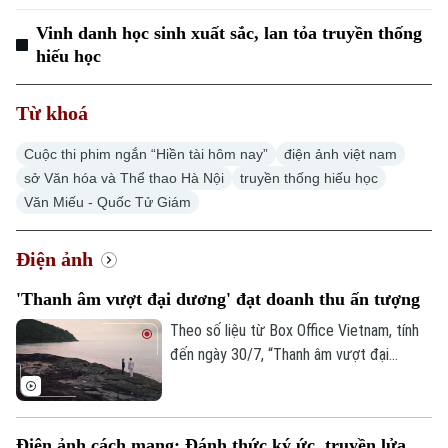
Thời sự
Vinh danh học sinh xuất sắc, lan tỏa truyền thống
hiếu học
Hà Nội
Hà Nội
Chính trị
Từ khoá
Nhịp sống Hà Nội
Thế giới
Xã hội
Cuộc thi phim ngắn “Hiền tài hôm nay”
điện ảnh việt nam
Người Hà Nội
Tin tức
Kinh tế
sở Văn hóa và Thể thao Hà Nội
truyền thống hiếu học
An ninh trật tự
Văn Miếu - Quốc Tử Giám
Khoảnh khắc Hà Nội
Quân sự
Tin tức
Nhà đất
Công nghệ
Ẩm thực
Điện ảnh
Hồ sơ
Cafe sáng
Tin tức
Tàu và Xe
'Thanh âm vượt đại dương' đạt doanh thu ấn tượng
Người Việt 4 phương
Tài chính Ngân hàng
Theo số liệu từ Box Office Vietnam, tính
Đầu tư
Ô tô
Giáo dục
đến ngày 30/7, “Thanh âm vượt đại
Doanh nghiệp
dương” đạt doanh thu hơn 5 tỷ đồng sau
Căn hộ
Tàu
một tuần phát hành thương mại, góp mặt
Tin tức
Văn hóa
trong nhóm những bộ phim có doanh thu
Đất đai
Xe máy
Điện ảnh cách mạng: Đánh thức ký ức, truyền lửa
Tuyển sinh