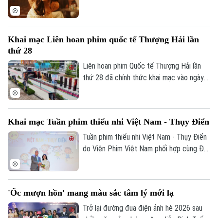
"Mesdames Thanh Sắc" đã có buổi công
chiếu ra mắt tại Thành phố Hồ Chí Minh.
Tác phẩm gây chú ý không chỉ bởi dàn
Khai mạc Liên hoan phim quốc tế Thượng Hải lần
diễn viên tên tuổi mà còn ở sự đầu tư lớn
thứ 28
cho công nghệ CGI và AI nhằm tái hiện Sài
Liên hệ đường dây nóng (bấm để gọi)
Gòn thập niên 1960.
Liên hoan phim Quốc tế Thượng Hải lần
Tòa soạn
Tòa soạn
thứ 28 đã chính thức khai mạc vào ngày
13/6, quy tụ hàng nghìn tác phẩm điện
0865.116.699 (hotline)
0865.116.699
ảnh từ khắp thế giới.
Khai mạc Tuần phim thiếu nhi Việt Nam - Thụy Điển
Tuần phim thiếu nhi Việt Nam - Thụy Điển
do Viện Phim Việt Nam phối hợp cùng Đại
sứ quán Thụy Điển tại Việt Nam với sự
đồng hành của Nhà Xuất bản Kim Đồng tổ
chức sẽ khai mạc vào 1/6 ở rạp Ngọc
'Ốc mượn hồn' mang màu sắc tâm lý mới lạ
Khánh, TP Hà Nội.
Trở lại đường đua điện ảnh hè 2026 sau